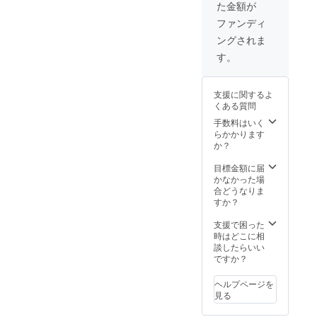
た金額が
ターン
（添
ファンディ
付）
ングされま
※Googl
eドライ
す。
ブにて
添付さ
せてい
支援に関するよ
ただき
くある質問
ます 経
過報告
手数料はいく
は
らかかります
CAMPF
か？
IRE内の
【活動
目標金額に届
報告】
かなかった場
機能を
合どうなりま
利用し
すか？
投稿さ
せて頂
支援で困った
き 集め
時はどこに相
た資金
談したらいい
は適切
ですか？
に使用
したこ
ヘルプページを
とを
見る
メール
にてご