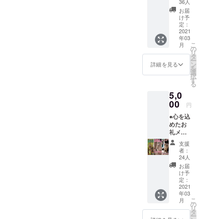
にてご
36人
の感謝
報告さ
お届
メッ
せてい
け予
セージ
ただき
定：
付き画
2021
ます
年03
像を
こ
月
Google
の
リ
ドライ
タ
ー
ブにて
ン
詳細を見る
を
添付さ
選
択
せてい
す
る
ただき
5,0
ます
（１
00
円
枚） 経
●心を込
過報告
めたお
は
礼メッ
CAMPF
セージ
IRE内の
支援
●クロ
【活動
者：
ちゃん
報告】
24人
の感謝
機能を
お届
メッ
利用し
け予
セージ
投稿さ
定：
画像
2021
せて頂
年03
（３パ
き 集め
こ
月
ター
た資金
の
リ
ン）を
は適切
タ
ー
メール
に使用