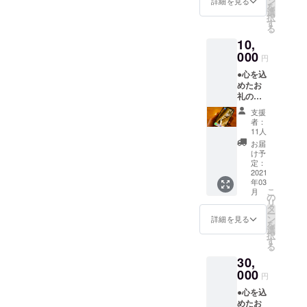
ン
詳細を見る
を
にて添
したこ
選
択
付させ
とを
す
る
ていた
メール
10,
だきま
にてご
す
000
報告さ
円
（Googl
せてい
●心を込
eドライ
ただき
めたお
ブ） 経
ます
礼の
過報告
メッ
は
支援
セージ
CAMPF
者：
●クロ
IRE内の
11人
ちゃん
【活動
お届
の感謝
報告】
け予
画像３
機能を
定：
パター
2021
利用し
年03
ン ●ク
投稿さ
こ
月
ロちゃ
せて頂
の
リ
んの携
き集め
タ
ー
帯待受
た資金
ン
詳細を見る
を
画像を
は適切
選
択
添付
に使用
す
る
（Googl
したこ
30,
eドライ
とを
ブ）さ
000
メール
円
せてい
にてご
●心を込
ただき
報告さ
めたお
ます 経
せてい