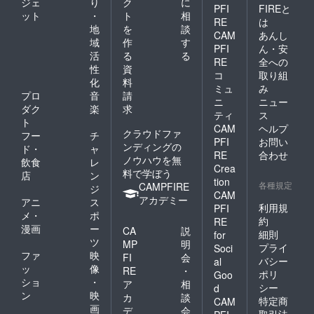
ジェ
り
ク
に
PFI
FIREと
ット
・
ト
相
RE
は
地
を
談
CAM
あんし
域
作
す
PFI
ん・安
活
る
る
RE
全への
性
資
コ
取り組
化
料
ミュ
み
プロ
音
請
ニ
ニュー
ダク
楽
求
ティ
ス
ト
CAM
ヘルプ
クラウドファ
フー
チ
PFI
お問い
ンディングの
ド・
ャ
RE
合わせ
ノウハウを無
飲食
レ
Crea
料で学ぼう
店
ン
tion
各種規定
CAMPFIRE
ジ
CAM
アカデミー
アニ
ス
利用規
PFI
メ・
ポ
約
RE
漫画
ー
CA
説
細則
for
ツ
MP
明
プライ
Soci
ファ
映
FI
会
バシー
al
ッ
像
RE
・
ポリ
Goo
ショ
・
ア
相
シー
d
ン
映
カ
談
特定商
CAM
画
デ
会
取引法