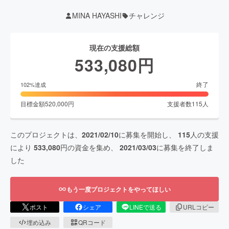
MINA HAYASHI
チャレンジ
現在の支援総額
533,080
円
終了
102
%達成
目標金額
520,000
円
支援者数
115
人
このプロジェクトは、
2021/02/10
に募集を開始し、
115
人の支援
により
533,080
円の資金を集め、
2021/03/03
に募集を終了しま
した
もう一度プロジェクトをやってほしい
ポスト
シェア
LINEで送る
URLコピー
埋め込み
QRコード