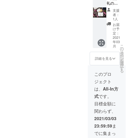
礼のお
過報告
ただき
手紙 ●
は
ます
支援
携帯に
CAMPF
者：
便利
IRE内の
1人
ケース
【活動
お届
入りの
報告】
け予
ポケッ
機能を
定：
トサイ
2021
利用し
年03
ズ紙石
投稿さ
こ
月
鹸１０
せて頂
の
リ
枚入り
き 集め
タ
ー
を一つ
た資金
ン
詳細を見る
を
同封さ
は適切
選
択
せてい
に使用
す
る
ただき
したこ
このプロ
ます ー
とを
ジェクト
メー
メール
ルー ●
にてご
は、
All-In方
クロ
報告さ
式
です。
ちゃん
せてい
の画像
ただき
目標金額に
３パ
ます
関わらず、
ターン
（添
2021/03/03
付） ●
23:59:59
ま
携帯待
受画像
でに集まっ
２パ