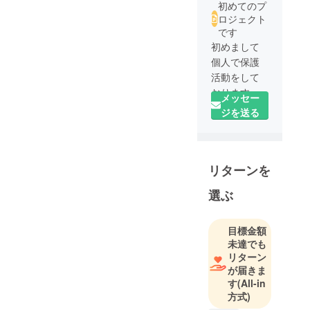
初めてのプ
ロジェクト
です
初めまして
個人で保護
活動をして
おります
メッセー
今までも迷
ジを送る
い犬の飼い
主探し、野
良猫ちゃん
リターンを
の里親探
し、野良猫
選ぶ
の保護
などなどを
個人的にお
目標金額
未達でも
こなってき
リターン
ました。
が届きま
今回は個人
す
(All-in
の力の限界
方式)
を感じてク