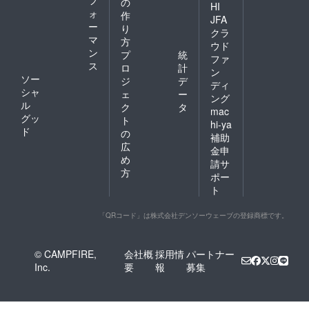
の
HI
ォ
作
JFA
ー
り
クラ
マ
方
ウド
ン
プ
統
ファ
ス
ロ
計
ン
ソー
ジ
デ
ディ
シャ
ェ
ー
ング
ル
ク
タ
mac
グッ
ト
hi-ya
ド
の
補助
広
金申
め
請サ
方
ポー
ト
「QRコード」は株式会社デンソーウェーブの登録商標です。
© CAMPFIRE,
会社概
採用情
パートナー
Inc.
要
報
募集