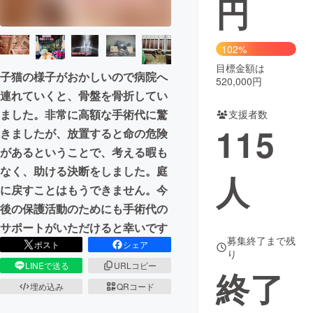
円
まちづくり・地域活性化
102%
目標金額は
CAMPFIRE for Social Good
CAMPFIRE Creation
子猫の様子がおかしいので病院へ
520,000円
CAMPFIREふるさと納税
machi-ya
コミュニティ
連れていくと、骨盤を骨折してい
ました。非常に高額な手術代に驚
支援者数
115
きましたが、放置すると命の危険
があるということで、考える暇も
なく、助ける決断をしました。庭
人
に戻すことはもうできません。今
後の保護活動のためにも手術代の
サポートがいただけると幸いです
募集終了まで残
ポスト
シェア
り
LINEで送る
URLコピー
終了
埋め込み
QRコード