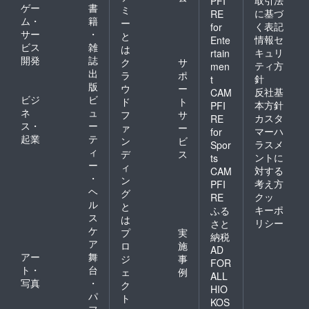
PFI
ゲー
書
ミ
に基づ
RE
ム・
籍
ー
く表記
for
サー
・
と
情報セ
Ente
ビス
雑
は
キュリ
rtain
開発
誌
ク
サ
ティ方
men
出
ラ
ポ
針
t
版
ウ
ー
反社基
CAM
ビジ
ビ
ド
ト
本方針
PFI
ネ
ュ
フ
サ
カスタ
RE
ス・
ー
ァ
ー
マーハ
for
起業
テ
ン
ビ
ラスメ
Spor
ィ
デ
ス
ントに
ts
ー
ィ
対する
CAM
・
ン
考え方
PFI
ヘ
グ
クッ
RE
ル
と
キーポ
ふる
ス
は
リシー
さと
ケ
プ
実
納税
ア
ロ
施
AD
アー
舞
ジ
事
FOR
ト・
台
ェ
例
ALL
写真
・
ク
HIO
パ
ト
KOS
フ