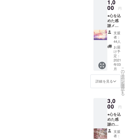
1,0
ラウドファ
00
円
ンディング
●心を込
に挑戦で
めた感
す。
謝メー
ルを送
どうぞよろ
支援
らせて
者：
しくお願い
いただ
44人
きます
致します
お届
経過報
け予
告は
定：
CAMPF
2021
年03
IRE内の
こ
月
【活動
の
リ
報告】
タ
ー
機能を
ン
詳細を見る
を
利用し
選
択
投稿さ
す
る
せて頂
3,0
きま
す。 集
00
円
めた資
●心を込
金は適
めた感
切に使
謝の
用した
メール
ことを
支援
●クロ
メール
者：
ちゃん