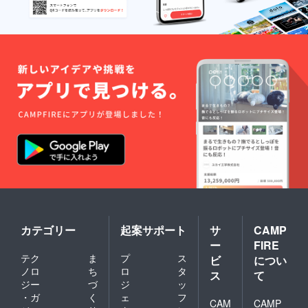
カテゴリー
起案サポート
サ
CAMP
ー
FIRE
テク
ま
プ
ス
ビ
につい
ノロ
ち
ロ
タ
ス
て
ジー
づ
ジ
ッ
・ガ
く
ェ
フ
CAM
CAMP