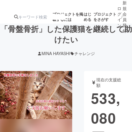
新
ロ
規
グ
会
プロジェクトを掲
はじ
プロジェクト
/
載するには
める
をさがす
イ
員
ン
登
「骨盤骨折」した保護猫を継続して助
録
けたい
人気のプロ
注目のリ
注目の新着プロ
募集終了が近いプ
もうすぐ公開
MINA HAYASHI
チャレンジ
ジェクト
ターン
ジェクト
ロジェクト
されます
アート・写真
音楽
現在の支援総
額
533,
テクノロジー・ガジェット
ゲーム・サ
080
映像・映画
書籍・雑誌
ビジネス・起業
チャレンジ