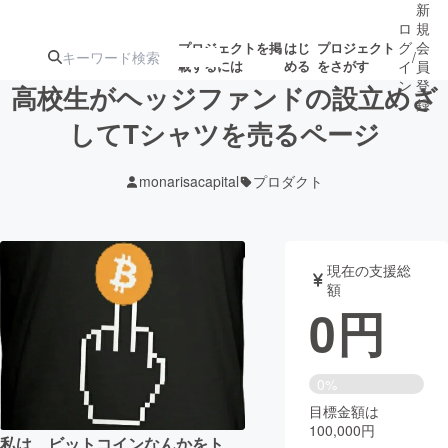
新
ロ
規
グ
会
プロジェクトを掲
はじ
プロジェクト
/
載するには
める
をさがす
イ
員
ン
登
高校生がヘッジファンドの設立めざ
録
してTシャツを売るページ
人気のプロ
注目のリ
注目の新着プロ
募集終了が近いプ
もうすぐ公開
monarisacapital
プロダクト
ジェクト
ターン
ジェクト
ロジェクト
されます
アート・写真
音楽
現在の支援総
額
0
円
テクノロジー・ガジェット
ゲーム・サ
映像・映画
書籍・雑誌
0%
目標金額は
100,000円
ビジネス・起業
チャレンジ
私は、ビットコインなんかをト