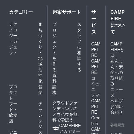
カテゴリー
起案サポート
サ
CAMP
ー
FIRE
テク
ま
プ
ス
ビ
につい
ノロ
ち
ロ
タ
ス
て
ジー
づ
ジ
ッ
・ガ
く
ェ
フ
CAM
CAMP
ジェ
り
ク
に
PFI
FIREと
ット
・
ト
相
RE
は
地
を
談
CAM
あんし
域
作
す
PFI
ん・安
活
る
る
RE
全への
性
資
コ
取り組
化
料
ミュ
み
プロ
音
請
ニ
ニュー
ダク
楽
求
ティ
ス
ト
CAM
ヘルプ
クラウドファ
フー
チ
PFI
お問い
ンディングの
ド・
ャ
RE
合わせ
ノウハウを無
飲食
レ
Crea
料で学ぼう
店
ン
tion
各種規定
CAMPFIRE
ジ
CAM
アカデミー
アニ
ス