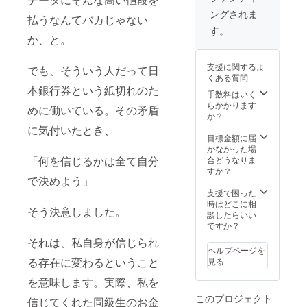
ングされま
払うなんてバカじゃない
す。
か、と。
支援に関するよ
でも、そういう人だって日
くある質問
本銀行券という紙切れのた
手数料はいく
らかかります
めに働いている。その矛盾
か？
に気付いたとき、
目標金額に届
かなかった場
「何を信じるかは全て自分
合どうなりま
すか？
で決めよう」
支援で困った
時はどこに相
そう決意しました。
談したらいい
ですか？
それは、私自身が信じられ
ヘルプページを
る存在に変わるということ
見る
を意味します。実際、私を
このプロジェクト
信じてくれた同級生のお金