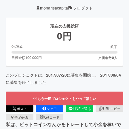
monarisacapital
プロダクト
現在の支援総額
0
円
終了
0
%達成
目標金額
100,000
円
支援者数
0
人
このプロジェクトは、
2017/07/20
に募集を開始し、
2017/08/04
に募集を終了しました
もう一度プロジェクトをやってほしい
ポスト
シェア
LINEで送る
URLコピー
埋め込み
QRコード
私は、ビットコインなんかをトレードして小金を稼いで