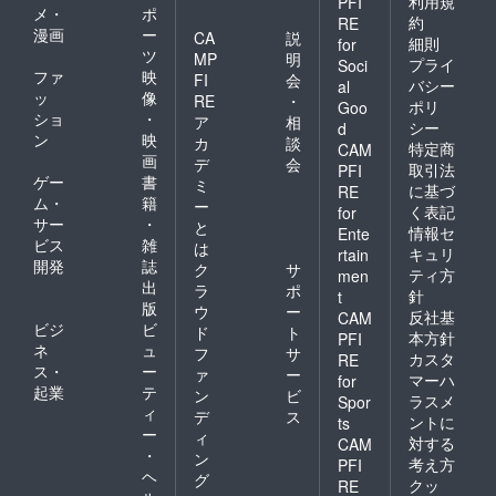
利用規
PFI
メ・
ポ
約
RE
漫画
ー
CA
説
細則
for
ツ
MP
明
プライ
Soci
ファ
映
FI
会
バシー
al
ッ
像
RE
・
ポリ
Goo
ショ
・
ア
相
シー
d
ン
映
カ
談
特定商
CAM
画
デ
会
取引法
PFI
ゲー
書
ミ
に基づ
RE
ム・
籍
ー
く表記
for
サー
・
と
情報セ
Ente
ビス
雑
は
キュリ
rtain
開発
誌
ク
サ
ティ方
men
出
ラ
ポ
針
t
版
ウ
ー
反社基
CAM
ビジ
ビ
ド
ト
本方針
PFI
ネ
ュ
フ
サ
カスタ
RE
ス・
ー
ァ
ー
マーハ
for
起業
テ
ン
ビ
ラスメ
Spor
ィ
デ
ス
ントに
ts
ー
ィ
対する
CAM
・
ン
考え方
PFI
ヘ
グ
クッ
RE