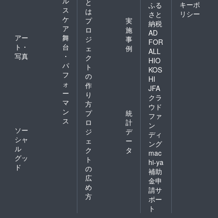
ル
と
キーポ
ふる
ス
は
リシー
さと
ケ
プ
実
納税
ア
ロ
施
AD
アー
舞
ジ
事
FOR
ト・
台
ェ
例
ALL
写真
・
ク
HIO
パ
ト
KOS
フ
の
HI
ォ
作
JFA
ー
り
クラ
マ
方
ウド
ン
プ
統
ファ
ス
ロ
計
ン
ソー
ジ
デ
ディ
シャ
ェ
ー
ング
ル
ク
タ
mac
グッ
ト
hi-ya
ド
の
補助
広
金申
め
請サ
方
ポー
ト