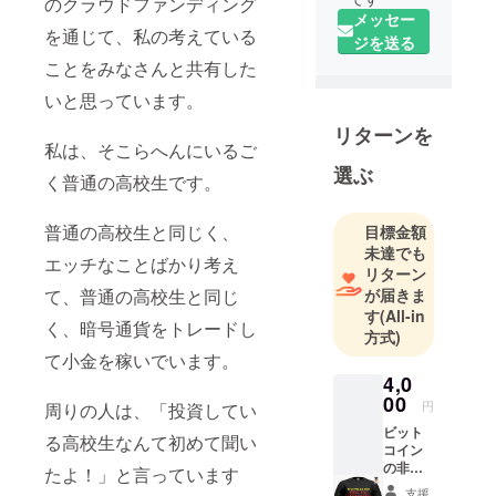
のクラウドファンディング
メッセー
を通じて、私の考えている
ジを送る
ことをみなさんと共有した
いと思っています。
リターンを
私は、そこらへんにいるご
選ぶ
く普通の高校生です。
普通の高校生と同じく、
目標金額
未達でも
エッチなことばかり考え
リターン
て、普通の高校生と同じ
が届きま
す
(All-in
く、暗号通貨をトレードし
方式)
て小金を稼いでいます。
4,0
00
円
周りの人は、「投資してい
ビット
る高校生なんて初めて聞い
コイン
の非中
たよ！」と言っています
央集権
支援