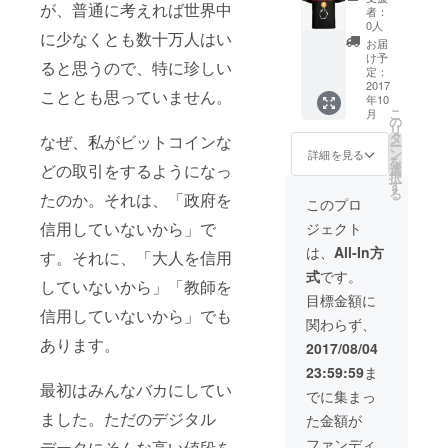
性をよ
が、普通に考えれば世界中
者：
くあら
0人
に少なくとも数十万人はい
わした
お届
内容のT
け予
ると思うので、特に珍しい
シャツ
定：
です。
2017
こととも思っていません。
年10
『私は
こ
月
法定通
の
リ
貨の使
タ
なぜ、私がビットコインな
ー
用を拒
ン
詳細を見る
を
否す
どの取引をするようになっ
選
択
る！く
す
る
たのか。それは、「政府を
たばれ
このプロ
政
信用していないから」で
ジェクト
府！』
は、
All-In方
す。それに、「大人を信用
式
です。
していないから」「教師を
目標金額に
信用していないから」でも
関わらず、
あります。
2017/08/04
23:59:59
ま
最初はみんなバカにしてい
でに集まっ
ました。ただのデジタル
た金額が
ファンディ
データにそんな高い値段を