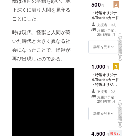
獣は後世の平穏を願い、地
た地域の源
500
円
となる力の
下深くに潜り人間を見守る
・特製オリジナ
象徴であり
ルThanksカード
ことにした。
守り神であ
支援者：0人
る。
お届け予定：
時は現代、怪獣と人間が築
こ
2016年01月
の
リ
いた時代と大きく異なる社
タ
ー
ン
詳細を見る
を
会になったことで、怪獣が
選
択
す
再び出現したのである。
る
1,000
円
・特製オリジナ
ルThanksカード
・特製オリジナ
ルカンバッジ
支援者：2人
お届け予定：
こ
2016年01月
の
リ
タ
ー
ン
詳細を見る
を
選
択
す
る
4,500
円
残り10