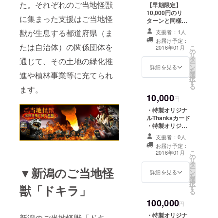
た。それぞれのご当地怪獣
【早期限定】
10,000円のリ
に集まった支援はご当地怪
ターンと同様で
す。 ・特製オリ
獣が生息する都道府県（ま
支援者：1人
ジナルThanks
お届け予定：
カード ・特製オ
たは自治体）の関係団体を
こ
2016年01月
の
リジナルカン
リ
タ
バッジ ・特製怪
通じて、その土地の緑化推
ー
ン
獣図鑑（全ライ
詳細を見る
を
進や植林事業等に充てられ
選
ンナップ）
択
す
る
ます。
10,000
円
・特製オリジナ
ルThanksカード
・特製オリジナ
ルカンバッジ ・
支援者：0人
特製怪獣図鑑
お届け予定：
（全ラインナッ
こ
2016年01月
の
プ）
リ
タ
ー
▼新潟のご当地怪
ン
詳細を見る
を
選
択
獣「ドキラ」
す
る
100,000
円
・特製オリジナ
新潟のご当地怪獣「ドキ