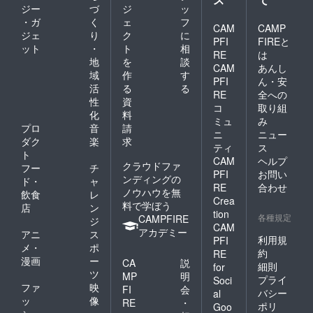
ジー
づ
ジ
ッ
・ガ
く
ェ
フ
CAM
CAMP
ジェ
り
ク
に
PFI
FIREと
ット
・
ト
相
RE
は
地
を
談
CAM
あんし
域
作
す
PFI
ん・安
活
る
る
RE
全への
性
資
コ
取り組
化
料
ミュ
み
プロ
音
請
ニ
ニュー
ダク
楽
求
ティ
ス
ト
CAM
ヘルプ
クラウドファ
フー
チ
PFI
お問い
ンディングの
ド・
ャ
RE
合わせ
ノウハウを無
飲食
レ
Crea
料で学ぼう
店
ン
tion
各種規定
CAMPFIRE
ジ
CAM
アカデミー
アニ
ス
利用規
PFI
メ・
ポ
約
RE
漫画
ー
CA
説
細則
for
ツ
MP
明
プライ
Soci
ファ
映
FI
会
バシー
al
ッ
像
RE
・
ポリ
Goo