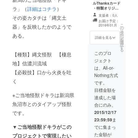
ルThanksカード
ラ」（
詳細はコチラ
）
・特製オリジナ
ルカンバッジ ・
支援者：0人
その姿カタチは「縄文土
特製オリジナル
お届け予定：
Ｔシャツ ・特製
こ
2016年01月
器」を反映したかのようで
の
怪獣図鑑（全ラ
リ
タ
インナップ） ・
ある。
ー
ン
ご当地怪獣ドキ
詳細を見る
を
選
ラ原型複製
択
す
る
このプロ
【種類】縄文怪獣 【棲息
ジェクト
地】信濃川流域
は、All-or-
【必殺技】口から火炎を吐
Nothing方式
く
です。
目標金額を
※ご当地怪獣ドキラは新潟県
達成した場
魚沼市とのタイアップ怪獣
合にのみ、
2015/12/17
です。
23:59:59
ま
▼ご当地怪獣ドキラがこの
でに集まっ
た金額が
プロジェクトで実現したい