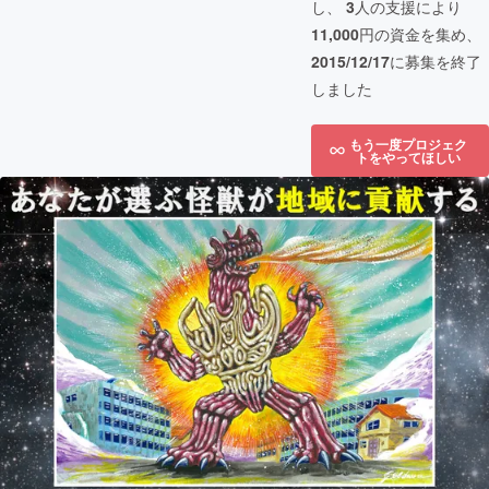
し、
3
人の支援により
11,000
円の資金を集め、
2015/12/17
に募集を終了
しました
もう一度プロジェク
トをやってほしい