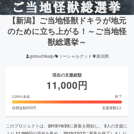
【新潟】ご当地怪獣ドキラが地元
のために立ち上がる！～ご当地怪
獣総選挙～
gotouchikaiju
ソーシャルグッド
新潟県
現在の支援総額
11,000
円
終了
2,200
%達成
目標金額
500
円
支援者数
3
人
このプロジェクトは、
2015/10/23
に募集を開始し、
3
人の支援に
より
11,000
円の資金を集め、
2015/12/17
に募集を終了しました