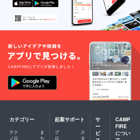
カテゴリー
起案サポート
サ
CAMP
ー
FIRE
テク
ま
プ
ス
ビ
につい
ノロ
ち
ロ
タ
ス
て