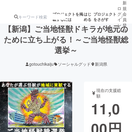
新
ロ
規
グ
会
プロジェクトを掲
はじ
プロジェクト
/
載するには
める
をさがす
イ
員
ン
登
【新潟】ご当地怪獣ドキラが地元の
録
ために立ち上がる！～ご当地怪獣総
選挙～
人気のプロ
注目のリ
注目の新着プロ
募集終了が近いプ
もうすぐ公開
ジェクト
ターン
ジェクト
ロジェクト
されます
gotouchikaiju
ソーシャルグッド
新潟県
アート・写真
音楽
現在の支援総
テクノロジー・ガジェット
ゲーム・サ
額
11,0
映像・映画
書籍・雑誌
00
円
ビジネス・起業
チャレンジ