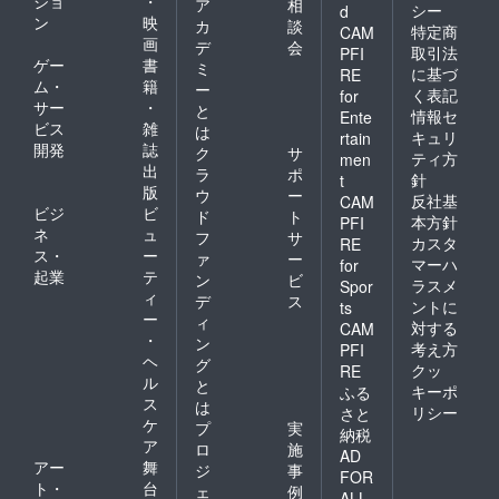
ショ
・
ア
相
シー
d
ン
映
カ
談
特定商
CAM
画
デ
会
取引法
PFI
ゲー
書
ミ
に基づ
RE
ム・
籍
ー
く表記
for
サー
・
と
情報セ
Ente
ビス
雑
は
キュリ
rtain
開発
誌
ク
サ
ティ方
men
出
ラ
ポ
針
t
版
ウ
ー
反社基
CAM
ビジ
ビ
ド
ト
本方針
PFI
ネ
ュ
フ
サ
カスタ
RE
ス・
ー
ァ
ー
マーハ
for
起業
テ
ン
ビ
ラスメ
Spor
ィ
デ
ス
ントに
ts
ー
ィ
対する
CAM
・
ン
考え方
PFI
ヘ
グ
クッ
RE
ル
と
キーポ
ふる
ス
は
リシー
さと
ケ
プ
実
納税
ア
ロ
施
AD
アー
舞
ジ
事
FOR
ト・
台
ェ
例
ALL