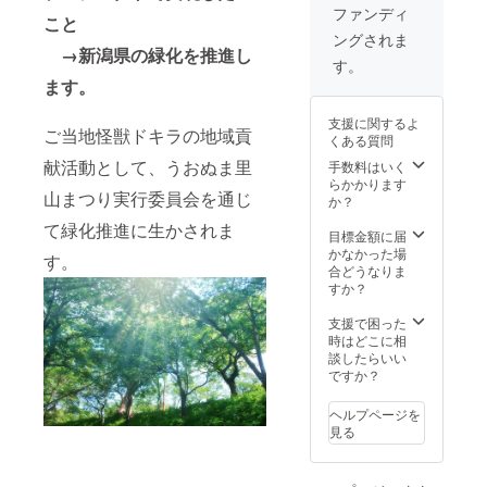
ファンディ
こと
ングされま
→新潟県の緑化を推進し
す。
ます。
支援に関するよ
ご当地怪獣ドキラの地域貢
くある質問
献活動として、うおぬま里
手数料はいく
らかかります
山まつり実行委員会を通じ
か？
て緑化推進に生かされま
目標金額に届
かなかった場
す。
合どうなりま
すか？
支援で困った
時はどこに相
談したらいい
ですか？
ヘルプページを
見る