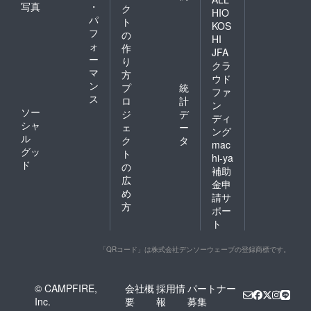
写真
・
ク
HIO
パ
ト
KOS
フ
の
HI
ォ
作
JFA
ー
り
クラ
マ
方
ウド
ン
プ
統
ファ
ス
ロ
計
ン
ソー
ジ
デ
ディ
シャ
ェ
ー
ング
ル
ク
タ
mac
グッ
ト
hi-ya
ド
の
補助
広
金申
め
請サ
方
ポー
ト
「QRコード」は株式会社デンソーウェーブの登録商標です。
© CAMPFIRE,
会社概
採用情
パートナー
Inc.
要
報
募集