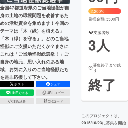
全国47都道府県のご当地怪獣が自
まちづくり・地域活性化
2,200%
身の土地の環境問題を改善するた
目標金額は500円
めの活動資金を集めます！今回の
CAMPFIRE for Social Good
CAMPFIRE Creation
テーマは「木（緑）を植える」
支援者数
CAMPFIREふるさと納税
machi-ya
コミュニティ
3
人
「木（緑）を守る」。どのご当地
怪獣にご支援いただくか？まさに
これは「ご当地怪獣総選挙！」ご
自身の地元、思い入れのある地
募集終了まで残
域、お気に入りのご当地怪獣たち
り
を是非応援して下さい。
終了
ポスト
シェア
LINEで送る
URLコピー
埋め込み
QRコード
このプロジェクトは、
2015/10/23
に募集を開始