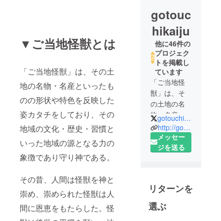
gotouc
hikaiju
▼ご当地怪獣とは
他に46件の
プロジェク
トを掲載し
「ご当地怪獣」は、その土
ています
「ご当地怪
地の名物・名産といったも
獣」は、そ
のの形状や特色を反映した
の土地の名
姿カタチをしており、その
物・名産と
gotouchikaiju
いったもの
http://gotouchikaiju.com/
地域の文化・歴史・習慣と
の形状や特
メッセー
いった地域の源となる力の
色を反映し
ジを送る
象徴であり守り神である。
た姿カタチ
をしてお
その昔、人間は怪獣を神と
り、 その
リターンを
地域の文
崇め、崇められた怪獣は人
化・歴史・
選ぶ
間に恩恵をもたらした。怪
習慣といっ