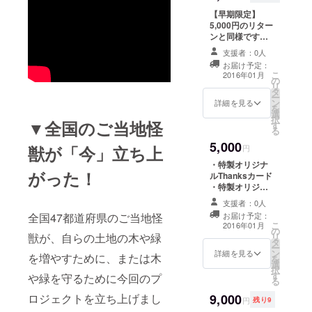
【早期限定】
5,000円のリター
ンと同様です。
・特製オリジナ
支援者：0人
ルThanksカード
お届け予定：
・特製オリジナ
こ
2016年01月
の
ルＴシャツ
リ
タ
ー
ン
詳細を見る
を
選
択
▼全国のご当地怪
す
る
5,000
獣が「今」立ち上
円
・特製オリジナ
がった！
ルThanksカード
・特製オリジナ
ルＴシャツ
支援者：0人
お届け予定：
全国47都道府県のご当地怪
こ
2016年01月
の
リ
獣が、自らの土地の木や緑
タ
ー
ン
詳細を見る
を増やすために、または木
を
選
択
す
や緑を守るために今回のプ
る
9,000
ロジェクトを立ち上げまし
円
残り9