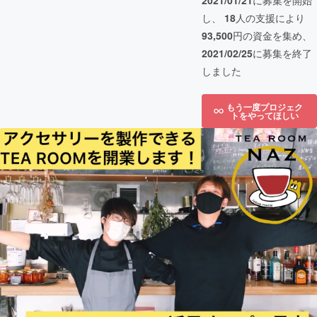
2021/01/21
に募集を開始
し、
18
人の支援により
93,500
円の資金を集め、
2021/02/25
に募集を終了
しました
もう一度プロジェク
トをやってほしい