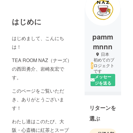
はじめに
pamm
はじめまして、こんにち
mnnn
は！
日本
TEA ROOM NAZ（ナーズ）
初めてのプ
ロジェクト
の西田勇介、岩崎友宏で
です
メッセー
す。
ジを送る
このページをご覧いただ
き、ありがとうございま
リターンを
す！
選ぶ
わたし達はこのたび、大
阪・心斎橋に紅茶とスープ