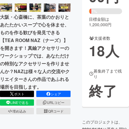
まちづくり・地域活性化
7%
大阪・心斎橋に、茶葉のかおりと
目標金額は
あたたかいスープで心を休ませ、
1,200,000円
CAMPFIRE for Social Good
CAMPFIRE Creation
ものを作る歓びを発見できる
CAMPFIREふるさと納税
machi-ya
コミュニティ
支援者数
【TEA ROOM NAZ（ナーズ）】
18
人
を開きます！真鍮アクセサリーの
ワークショップでは、あなただけ
の特別なアクセサリーを作りませ
募集終了まで残
んか？NAZは様々な人の交流やク
り
リエイターさんの作品であふれる
終了
場所を目指します。
ポスト
シェア
LINEで送る
URLコピー
埋め込み
QRコード
このプロジェクトは、