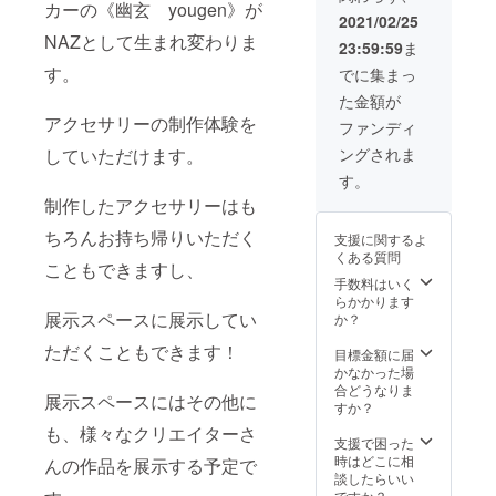
カーの《幽玄 yougen》が
2021/02/25
NAZとして生まれ変わりま
23:59:59
ま
す。
でに集まっ
た金額が
アクセサリーの制作体験を
ファンディ
していただけます。
ングされま
す。
制作したアクセサリーはも
ちろんお持ち帰りいただく
支援に関するよ
くある質問
こともできますし、
手数料はいく
らかかります
展示スペースに展示してい
か？
ただくこともできます！
目標金額に届
かなかった場
合どうなりま
展示スペースにはその他に
すか？
も、様々なクリエイターさ
支援で困った
時はどこに相
んの作品を展示する予定で
談したらいい
ですか？