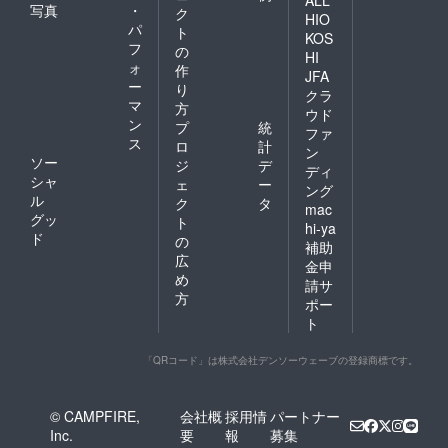
写真
・
ク
HIO
パ
ト
KOS
フ
の
HI
ォ
作
JFA
ー
り
クラ
マ
方
ウド
ン
プ
統
ファ
ス
ロ
計
ン
ソー
ジ
デ
ディ
シャ
ェ
ー
ング
ル
ク
タ
mac
グッ
ト
hi-ya
ド
の
補助
広
金申
め
請サ
方
ポー
ト
「QRコード」は株式会社デンソーウェーブの登録商標です。
© CAMPFIRE,
会社概
採用情
パートナー
Inc.
要
報
募集