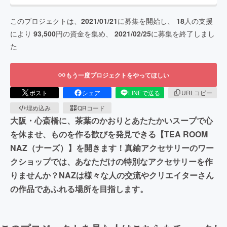
このプロジェクトは、
2021/01/21
に募集を開始し、
18
人の支援
により
93,500
円の資金を集め、
2021/02/25
に募集を終了しまし
た
もう一度プロジェクトをやってほしい
ポスト
シェア
LINEで送る
URLコピー
埋め込み
QRコード
大阪・心斎橋に、茶葉のかおりとあたたかいスープで心
を休ませ、ものを作る歓びを発見できる【TEA ROOM
NAZ（ナーズ）】を開きます！真鍮アクセサリーのワー
クショップでは、あなただけの特別なアクセサリーを作
りませんか？NAZは様々な人の交流やクリエイターさん
の作品であふれる場所を目指します。