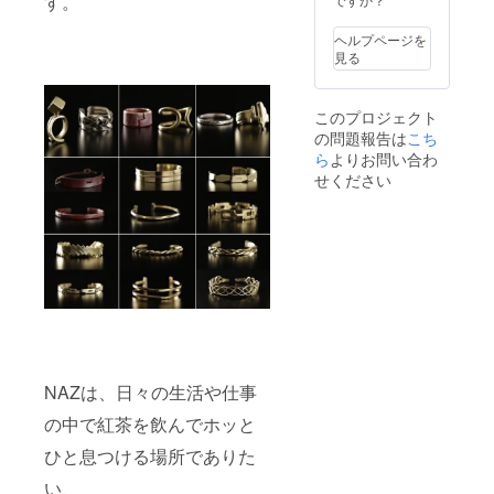
す。
ヘルプページを
見る
このプロジェクト
の問題報告は
こち
ら
よりお問い合わ
せください
NAZは、日々の生活や仕事
の中で紅茶を飲んでホッと
ひと息つける場所でありた
い、