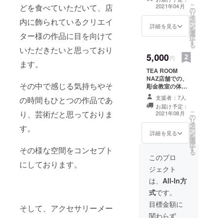
届けします！
こ
どを食べていただいて、店
2021年04月
の
リ
タ
内に飾られているクリエイ
ー
ン
詳細を見る
を
選
ター様の作品に目を向けて
択
す
る
いただきたいと思っており
5,000
円
ます。
TEA ROOM
NAZ店舗での、
その中で感じる気持ちやそ
彫金教室の体験
チケット（1回
支援者：7人
の時間もひとつの作品であ
分）です！ あな
お届け予定：
たオリジナルの
り、芸術だと思っておりま
こ
2021年08月
の
彫金アクセサ
リ
タ
リーを作りませ
す。
ー
ン
んか？ ＊具体的
詳細を見る
を
選
な日時はメール
択
す
でご相談させて
その様な空間をコンセプト
る
いただきます。
このプロ
にしております。
恐れ入りますが
ジェクト
交通費は支援者
様のご負担とな
は、
All-In方
ります。
式
です。
目標金額に
そして、アクセサリーメー
関わらず、