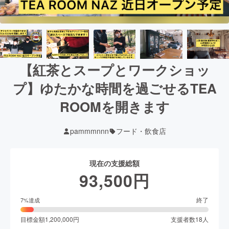
【紅茶とスープとワークショッ
プ】ゆたかな時間を過ごせるTEA
ROOMを開きます
pammmnnn
フード・飲食店
現在の支援総額
93,500
円
終了
7
%達成
目標金額
1,200,000
円
支援者数
18
人