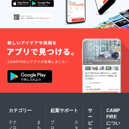
カテゴリー
起案サポート
サ
CAMP
ー
FIRE
テク
ま
プ
ス
ビ
につい
ノロ
ち
ロ
タ