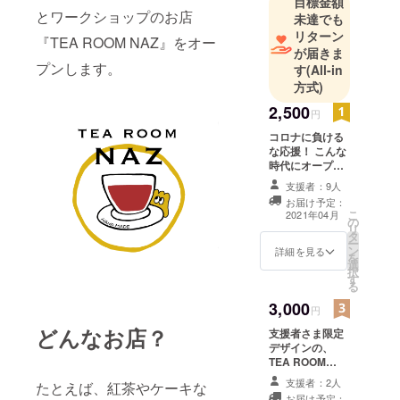
目標金額
とワークショップのお店
未達でも
リターン
『TEA ROOM NAZ』をオー
が届きま
プンします。
す
(All-in
方式)
2,500
円
コロナに負ける
な応援！ こんな
時代にオープン
するTEA ROOM
支援者：9人
NAZを応援して
お届け予定：
ください！ ご支
こ
2021年04月
の
援いただいた方
リ
タ
には、NAZから
ー
ン
ほかほかのお礼
詳細を見る
を
選
メールをお送り
択
す
いたします！
る
3,000
円
どんなお店？
支援者さま限定
デザインの、
TEA ROOM
NAZオリジナル
支援者：2人
たとえば、紅茶やケーキな
ステッカーをお
お届け予定：