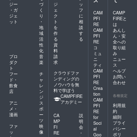
ス
て
ジー
づ
ジ
ッ
・ガ
く
ェ
フ
CAM
CAMP
ジェ
り
ク
に
PFI
FIREと
ット
・
ト
相
RE
は
地
を
談
CAM
あんし
域
作
す
PFI
ん・安
活
る
る
RE
全への
性
資
コ
取り組
化
料
ミュ
み
プロ
音
請
ニ
ニュー
ダク
楽
求
ティ
ス
ト
CAM
ヘルプ
クラウドファ
フー
チ
PFI
お問い
ンディングの
ド・
ャ
RE
合わせ
ノウハウを無
飲食
レ
Crea
料で学ぼう
店
ン
tion
各種規定
CAMPFIRE
ジ
CAM
アカデミー
アニ
ス
利用規
PFI
メ・
ポ
約
RE
漫画
ー
CA
説
細則
for
ツ
MP
明
プライ
Soci
ファ
映
FI
会
バシー
al
ッ
像
RE
・
ポリ
Goo