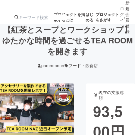
新
ロ
規
グ
会
プロジェクトを掲
はじ
プロジェクト
/
載するには
める
をさがす
イ
員
ン
登
【紅茶とスープとワークショップ】
録
ゆたかな時間を過ごせるTEA ROOM
を開きます
人気のプロ
注目のリ
注目の新着プロ
募集終了が近いプ
もうすぐ公開
ジェクト
ターン
ジェクト
ロジェクト
されます
pammmnnn
フード・飲食店
アート・写真
音楽
現在の支援総
テクノロジー・ガジェット
ゲーム・サ
額
93,5
映像・映画
書籍・雑誌
00
円
ビジネス・起業
チャレンジ