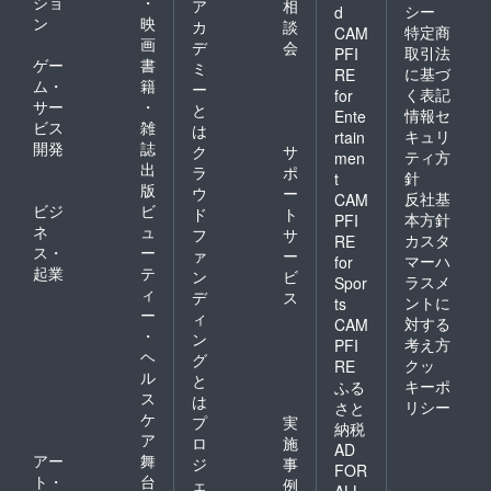
ショ
・
ア
相
シー
d
ン
映
カ
談
特定商
CAM
画
デ
会
取引法
PFI
ゲー
書
ミ
に基づ
RE
ム・
籍
ー
く表記
for
サー
・
と
情報セ
Ente
ビス
雑
は
キュリ
rtain
開発
誌
ク
サ
ティ方
men
出
ラ
ポ
針
t
版
ウ
ー
反社基
CAM
ビジ
ビ
ド
ト
本方針
PFI
ネ
ュ
フ
サ
カスタ
RE
ス・
ー
ァ
ー
マーハ
for
起業
テ
ン
ビ
ラスメ
Spor
ィ
デ
ス
ントに
ts
ー
ィ
対する
CAM
・
ン
考え方
PFI
ヘ
グ
クッ
RE
ル
と
キーポ
ふる
ス
は
リシー
さと
ケ
プ
実
納税
ア
ロ
施
AD
アー
舞
ジ
事
FOR
ト・
台
ェ
例
ALL