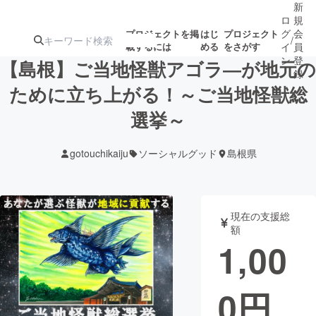
新
ロ
規
グ
会
プロジェクトを掲
はじ
プロジェクト
/
載するには
める
をさがす
イ
員
ン
登
【島根】ご当地怪獣アゴラ―が地元の
録
ために立ち上がる！～ご当地怪獣総
選挙～
人気のプロ
注目のリ
注目の新着プロ
募集終了が近いプ
もうすぐ公開
ジェクト
ターン
ジェクト
ロジェクト
されます
gotouchikaiju
ソーシャルグッド
島根県
アート・写真
音楽
現在の支援総
テクノロジー・ガジェット
ゲーム・サ
額
1,00
映像・映画
書籍・雑誌
0
円
ビジネス・起業
チャレンジ