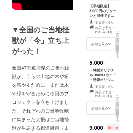
【早期限定】
5,000円のリター
ンと同様です。
・特製オリジナ
支援者：0人
ルThanksカード
▼全国のご当地怪
お届け予定：
・特製オリジナ
こ
2016年01月
の
ルＴシャツ
リ
獣が「今」立ち上
タ
ー
ン
詳細を見る
を
選
がった！
択
す
る
5,000
円
全国47都道府県のご当地怪
・特製オリジナ
ルThanksカード
獣が、自らの土地の木や緑
・特製オリジナ
を増やすために、または木
ルＴシャツ
支援者：0人
お届け予定：
や緑を守るために今回のプ
こ
2016年01月
の
リ
ロジェクトを立ち上げまし
タ
ー
ン
詳細を見る
た。それぞれのご当地怪獣
を
選
択
す
に集まった支援はご当地怪
る
9,000
獣が生息する都道府県（ま
円
残り10