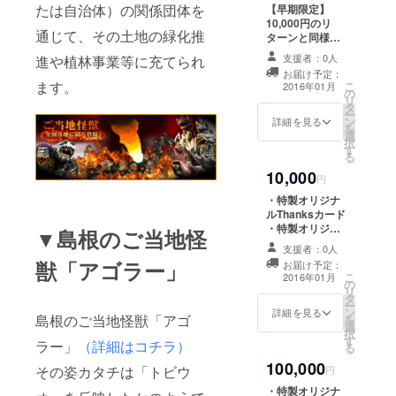
たは自治体）の関係団体を
【早期限定】
10,000円のリ
通じて、その土地の緑化推
ターンと同様で
す。 ・特製オリ
支援者：0人
進や植林事業等に充てられ
ジナルThanks
お届け予定：
カード ・特製オ
ます。
こ
2016年01月
の
リジナルカン
リ
タ
バッジ ・特製怪
ー
ン
獣図鑑（全ライ
詳細を見る
を
選
ンナップ）
択
す
る
10,000
円
・特製オリジナ
ルThanksカード
・特製オリジナ
▼島根のご当地怪
ルカンバッジ ・
支援者：0人
特製怪獣図鑑
獣「アゴラー」
お届け予定：
（全ラインナッ
こ
2016年01月
の
プ）
リ
タ
ー
ン
詳細を見る
島根のご当地怪獣「アゴ
を
選
択
す
ラー」
（詳細はコチラ）
る
100,000
その姿カタチは「トビウ
円
・特製オリジナ