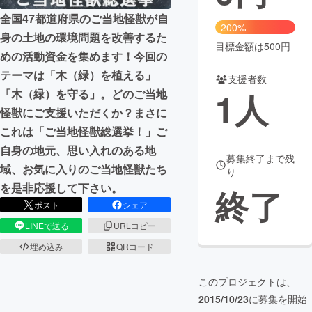
全国47都道府県のご当地怪獣が自
まちづくり・地域活性化
200%
身の土地の環境問題を改善するた
目標金額は500円
めの活動資金を集めます！今回の
CAMPFIRE for Social Good
CAMPFIRE Creation
テーマは「木（緑）を植える」
支援者数
CAMPFIREふるさと納税
machi-ya
コミュニティ
1
人
「木（緑）を守る」。どのご当地
怪獣にご支援いただくか？まさに
これは「ご当地怪獣総選挙！」ご
自身の地元、思い入れのある地
募集終了まで残
域、お気に入りのご当地怪獣たち
り
を是非応援して下さい。
終了
ポスト
シェア
LINEで送る
URLコピー
埋め込み
QRコード
このプロジェクトは、
2015/10/23
に募集を開始