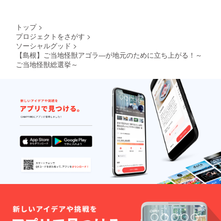
トップ
>
プロジェクトをさがす
>
ソーシャルグッド
>
【島根】ご当地怪獣アゴラ―が地元のために立ち上がる！～
ご当地怪獣総選挙～