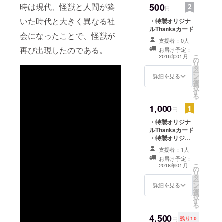
た地域の源
500
時は現代、怪獣と人間が築
円
となる力の
いた時代と大きく異なる社
・特製オリジナ
象徴であり
ルThanksカード
守り神であ
会になったことで、怪獣が
支援者：0人
る。
再び出現したのである。
お届け予定：
こ
2016年01月
の
リ
タ
ー
ン
詳細を見る
を
選
択
す
る
1,000
円
・特製オリジナ
ルThanksカード
・特製オリジナ
ルカンバッジ
支援者：1人
お届け予定：
こ
2016年01月
の
リ
タ
ー
ン
詳細を見る
を
選
択
す
る
4,500
円
残り10