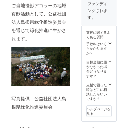
ファンディ
ご当地怪獣アゴラーの地域
ングされま
貢献活動として、公益社団
す。
法人島根県緑化推進委員会
を通じて緑化推進に生かさ
支援に関するよ
くある質問
れます。
手数料はいく
らかかります
か？
目標金額に届
かなかった場
合どうなりま
すか？
支援で困った
時はどこに相
談したらいい
写真提供：公益社団法人島
ですか？
根県緑化推進委員会
ヘルプページを
見る