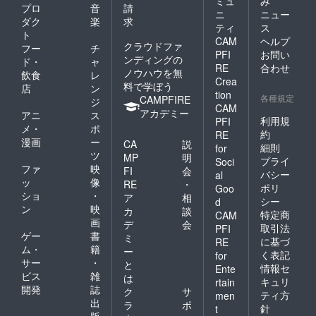
ミュ
み
プロ
音
請
ニ
ニュー
ダク
楽
求
ティ
ス
ト
CAM
ヘルプ
クラウドファ
フー
チ
PFI
お問い
ンディングの
ド・
ャ
RE
合わせ
ノウハウを無
飲食
レ
Crea
料で学ぼう
店
ン
tion
各種規定
CAMPFIRE
ジ
CAM
アカデミー
アニ
ス
利用規
PFI
メ・
ポ
約
RE
漫画
ー
CA
説
細則
for
ツ
MP
明
プライ
Soci
ファ
映
FI
会
バシー
al
ッ
像
RE
・
ポリ
Goo
ショ
・
ア
相
シー
d
ン
映
カ
談
特定商
CAM
画
デ
会
取引法
PFI
ゲー
書
ミ
に基づ
RE
ム・
籍
ー
く表記
for
サー
・
と
情報セ
Ente
ビス
雑
は
キュリ
rtain
開発
誌
ク
サ
ティ方
men
出
ラ
ポ
針
t
版