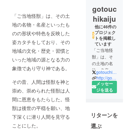
gotouc
「ご当地怪獣」は、その土
hikaiju
地の名物・名産といったも
他に46件の
プロジェク
のの形状や特色を反映した
トを掲載し
姿カタチをしており、その
ています
「ご当地怪
地域の文化・歴史・習慣と
獣」は、そ
いった地域の源となる力の
の土地の名
象徴であり守り神である。
物・名産と
gotouchikaiju
いったもの
http://gotouchikaiju.com/
その昔、人間は怪獣を神と
の形状や特
メッセー
色を反映し
ジを送る
崇め、崇められた怪獣は人
た姿カタチ
間に恩恵をもたらした。怪
をしてお
獣は後世の平穏を願い、地
り、 その
リターンを
地域の文
下深くに潜り人間を見守る
化・歴史・
選ぶ
ことにした。
習慣といっ