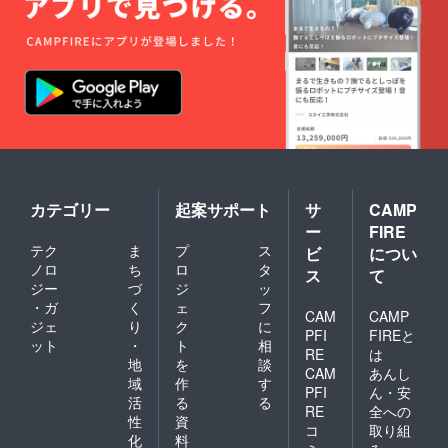
カテゴリー
起案サポート
サ
CAMP
ー
FIRE
テク
ま
プ
ス
ビ
につい
ノロ
ち
ロ
タ
ス
て
ジー
づ
ジ
ッ
・ガ
く
ェ
フ
CAM
CAMP
ジェ
り
ク
に
PFI
FIREと
ット
・
ト
相
RE
は
地
を
談
CAM
あんし
域
作
す
PFI
ん・安
活
る
る
RE
全への
性
資
コ
取り組
化
料