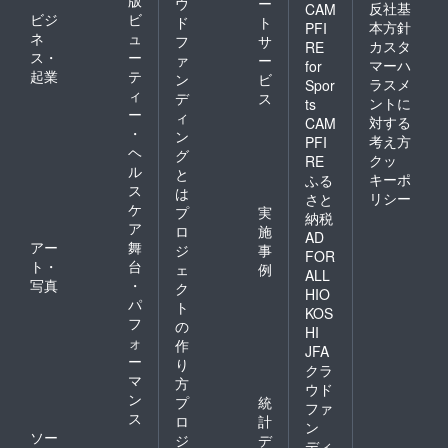
ウ
ー
反社基
CAM
ビジ
ビ
ド
ト
本方針
PFI
ネ
ュ
フ
サ
カスタ
RE
ス・
ー
ァ
ー
マーハ
for
起業
テ
ン
ビ
ラスメ
Spor
ィ
デ
ス
ントに
ts
ー
ィ
対する
CAM
・
ン
考え方
PFI
ヘ
グ
クッ
RE
ル
と
キーポ
ふる
ス
は
リシー
さと
ケ
プ
実
納税
ア
ロ
施
AD
アー
舞
ジ
事
FOR
ト・
台
ェ
例
ALL
写真
・
ク
HIO
パ
ト
KOS
フ
の
HI
ォ
作
JFA
ー
り
クラ
マ
方
ウド
ン
プ
統
ファ
ス
ロ
計
ン
ソー
ジ
デ
ディ