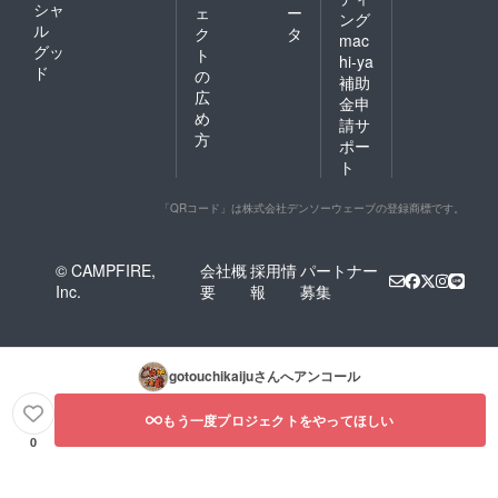
シャ
ェ
ー
ング
ル
ク
タ
mac
グッ
ト
hi-ya
ド
の
補助
広
金申
め
請サ
方
ポー
ト
「QRコード」は株式会社デンソーウェーブの登録商標です。
© CAMPFIRE,
会社概
採用情
パートナー
Inc.
要
報
募集
gotouchikaiju
さんへアンコール
もう一度プロジェクトをやってほしい
0