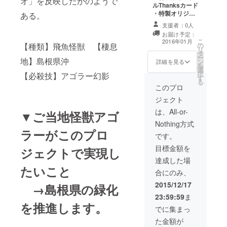
オ」を反映したかのようで
ルThanksカード
・特製オリジナ
ある。
ルカンバッジ ・
支援者：0人
特製オリジナル
お届け予定：
Ｔシャツ ・特製
こ
2016年01月
【種類】飛魚怪獣 【棲息
の
怪獣図鑑（全ラ
リ
タ
インナップ） ・
ー
地】島根県沖
ン
島根県特産品
詳細を見る
を
選
択
【必殺技】アゴラー幻影
す
る
このプロ
ジェクト
は、All-or-
▼ご当地怪獣アゴ
Nothing方式
ラーがこのプロ
です。
目標金額を
ジェクトで実現し
達成した場
たいこと
合にのみ、
2015/12/17
→島根県の緑化
23:59:59
ま
を推進します。
でに集まっ
た金額が