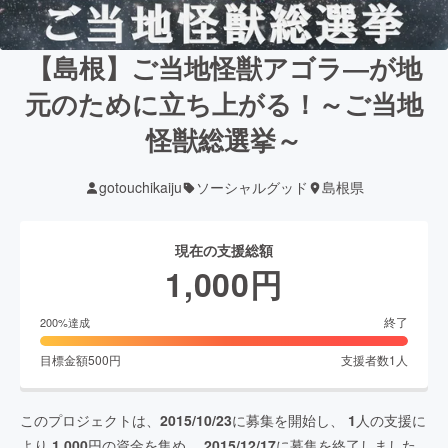
【島根】ご当地怪獣アゴラ―が地
元のために立ち上がる！～ご当地
怪獣総選挙～
gotouchikaiju
ソーシャルグッド
島根県
現在の支援総額
1,000
円
終了
200
%達成
目標金額
500
円
支援者数
1
人
このプロジェクトは、
2015/10/23
に募集を開始し、
1
人の支援に
より
1,000
円の資金を集め、
2015/12/17
に募集を終了しました