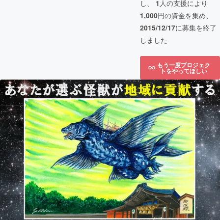
し、
1
人の支援により
1,000
円の資金を集め、
2015/12/17
に募集を終了
しました
もう一度プロジェク
トをやってほしい