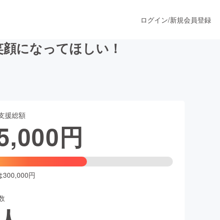
ログイン
/
新規会員登録
笑顔になってほしい！
うすぐ公開されます
支援総額
プロダクト
5,000
円
ファッション
スポーツ
00,000円
数
ア
ソーシャルグッド
人