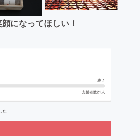
笑顔になってほしい！
終了
支援者数
21
人
した