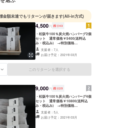
を選ぶ
標金額未達でもリターンが届きます
(All-in方式)
4,500
円
残り
43
・松阪牛100％炭火焼ハンバーグ2個
セット 通常価格￥5400(送料込
み・税込み) →特別価格
￥4500 (送料込み・税込み) ギ
支援者：7人
フト包装
お届け予定：2021年03月
このリターンを選択する
る
9,000
円
残り
25
・松阪牛100％炭火焼ハンバーグ4個
セット 通常価格￥10800(送料込
み・税込み) →特別価格
￥9000 (送料込み・税込み) ギ
支援者：5人
フト包装
お届け予定：2021年03月