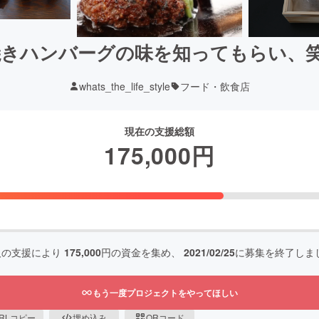
火焼きハンバーグの味を知ってもらい、
whats_the_life_style
フード・飲食店
現在の支援総額
175,000
円
人の支援により
175,000
円の資金を集め、
2021/02/25
に募集を終了しま
もう一度プロジェクトをやってほしい
RLコピー
埋め込み
QRコード