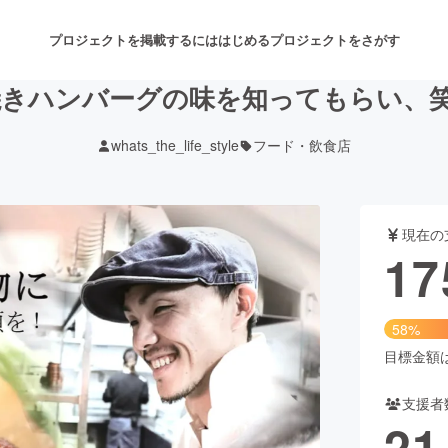
プロジェクトを掲載するには
はじめる
プロジェクトをさがす
火焼きハンバーグの味を知ってもらい、
whats_the_life_style
フード・飲食店
注目のリターン
注目の新着プロジェクト
募集終了が近いプロジェクト
も
現在の
音楽
舞台・パフォーマンス
17
ゲーム・サービス開発
フード・飲食店
58%
書籍・雑誌出版
アニメ・漫画
目標金額は3
支援者
チャレンジ
ビューティー・ヘルスケ
21