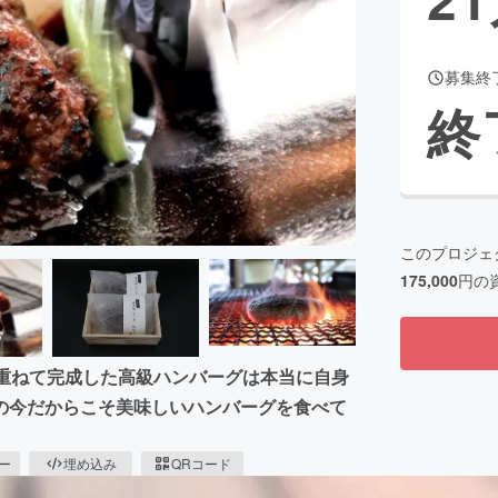
募集終
CAMPFIRE for Social Good
CAMPFIRE Creation
終
CAMPFIREふるさと納税
machi-ya
コミュニティ
このプロジェ
175,000
円の
を重ねて完成した高級ハンバーグは本当に自身
の今だからこそ美味しいハンバーグを食べて
ピー
埋め込み
QRコード