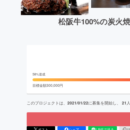
松阪牛100%の炭
58
%達成
目標金額
300,000
円
このプロジェクトは、
2021/01/22
に募集を開始し、
21
ポスト
シェア
LINEで送る
U