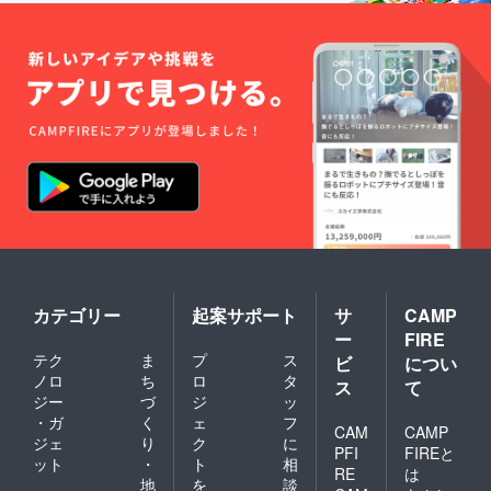
願いま
を防ぐ
す。
ことが
OEM製
できな
品のた
い可能
め、他
性があ
社様の
る点、
類似品
ご了承
の販売
願いま
を防ぐ
す。
ことが
できな
い可能
性があ
る点、
ご了承
願いま
す。
カテゴリー
起案サポート
サ
CAMP
ー
FIRE
テク
ま
プ
ス
ビ
につい
ノロ
ち
ロ
タ
ス
て
ジー
づ
ジ
ッ
・ガ
く
ェ
フ
CAM
CAMP
ジェ
り
ク
に
PFI
FIREと
ット
・
ト
相
RE
は
地
を
談