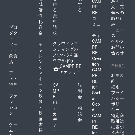
CAM
あんし
域
作
す
PFI
ん・安
活
る
る
RE
全への
性
資
コ
取り組
化
料
ミュ
み
プロ
音
請
ニ
ニュー
ダク
楽
求
ティ
ス
ト
CAM
ヘルプ
クラウドファ
フー
チ
PFI
お問い
ンディングの
ド・
ャ
RE
合わせ
ノウハウを無
飲食
レ
Crea
料で学ぼう
店
ン
tion
各種規定
CAMPFIRE
ジ
CAM
アカデミー
アニ
ス
利用規
PFI
メ・
ポ
約
RE
漫画
ー
CA
説
細則
for
ツ
MP
明
プライ
Soci
ファ
映
FI
会
バシー
al
ッ
像
RE
・
ポリ
Goo
ショ
・
ア
相
シー
d
ン
映
カ
談
特定商
CAM
画
デ
会
取引法
PFI
ゲー
書
ミ
に基づ
RE
ム・
籍
ー
く表記
for