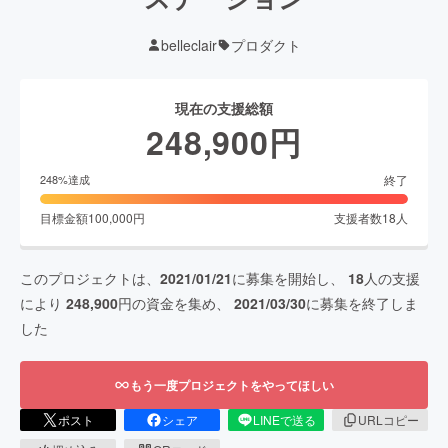
belleclair
プロダクト
現在の支援総額
248,900
円
終了
248
%達成
目標金額
100,000
円
支援者数
18
人
このプロジェクトは、
2021/01/21
に募集を開始し、
18
人の支援
により
248,900
円の資金を集め、
2021/03/30
に募集を終了しま
した
もう一度プロジェクトをやってほしい
ポスト
シェア
LINEで送る
URLコピー