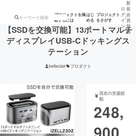
新
ロ
規
グ
会
プロジェクトを掲
はじ
プロジェクト
/
載するには
める
をさがす
イ
員
ン
登
【SSDを交換可能】13ポートマルチ
録
ディスプレイUSB-Cドッキングス
テーション
人気のプロ
注目のリ
注目の新着プロ
募集終了が近いプ
もうすぐ公開
ジェクト
ターン
ジェクト
ロジェクト
されます
belleclair
プロダクト
アート・写真
音楽
現在の支援総
テクノロジー・ガジェット
ゲーム・サ
額
248,
映像・映画
書籍・雑誌
900
ビジネス・起業
チャレンジ