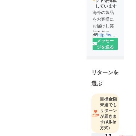
クトを掲載
しています
海外の製品
をお客様に
お届けし笑
顔を創造す
http://www.belleclair.co.jp/
るのが私た
メッセー
ちの会社の
ジを送る
使命です。
常により良
リターンを
い、お客様
にご満足頂
選ぶ
ける商品を
世界中から
目標金額
探してまい
未達でも
ります。
リターン
が届きま
特商法表記
す
(All-in
事業者の名
方式)
称:株式会社
13,