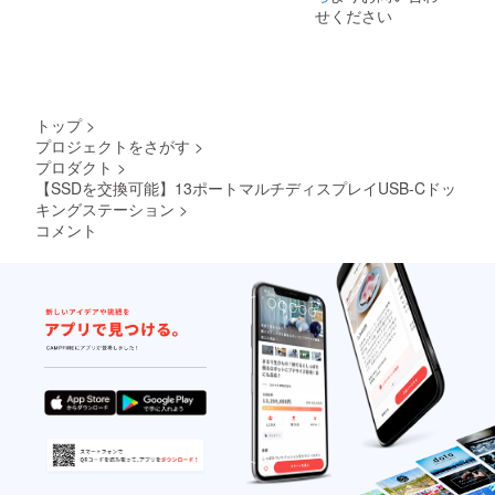
合、正
ござい
せください
規販売
ます。
価格が
並行輸
販売予
入品が
定価格
発生す
より下
る可能
がる可
性があ
トップ
>
能性も
りま
プロジェクトをさがす
>
ござい
す。個
プロダクト
>
ます。
人輸入
並行輸
【SSDを交換可能】13ポートマルチディスプレイUSB-Cドッ
及び販
入品が
路に
キングステーション
>
発生す
よって
コメント
る可能
は防ぐ
性があ
ことが
りま
できな
す。個
い可能
人輸入
性があ
及び販
る点、
路に
ご了承
よって
願いま
は防ぐ
す。
ことが
OEM製
できな
品のた
い可能
め、他
性があ
社様の
る点、
類似品
ご了承
の販売