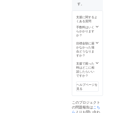
ルディ
況、使
す。
スプレ
用部材
イドッ
の供給
キング
状況、
支援に関するよ
ステー
製造工
くある質問
ション
程上の
×1 ※ご
都合等
手数料はいく
注文状
により
らかかります
況、使
出荷時
か？
用部材
期が遅
の供給
れる場
目標金額に届
状況、
合があ
かなかった場
製造工
りま
合どうなりま
程上の
す。 皆
すか？
都合等
様のご
により
支援に
支援で困った
出荷時
より量
時はどこに相
期が遅
産効率
談したらいい
れる場
が向上
ですか？
合があ
した場
りま
合、正
ヘルプページを
す。 皆
規販売
見る
様のご
価格が
支援に
販売予
より量
定価格
このプロジェクト
産効率
より下
の問題報告は
こち
が向上
がる可
した場
ら
よりお問い合わ
能性も