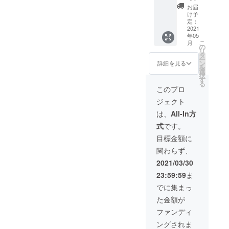
ングス
販売予
お届
テー
定価格
け予
ション
1台税込
定：
IZELL2
2021
19800
年05
302 1
円 【早
こ
月
台
割限定
の
リ
14800
価格】
タ
ー
円(税込)
販売予
ン
詳細を見る
を
販売予
定価格
選
択
定価格
の
す
る
1台税込
30％OF
このプロ
19800
F！
ジェクト
円 【早
（セッ
割限定
ト内
は、
All-In方
価格】
容） ・
式
です。
販売予
SSD交
定価格
換可
目標金額に
の
能！
関わらず、
25％OF
USB-C
F！
トリプ
2021/03/30
（セッ
ルディ
23:59:59
ま
ト内
スプレ
容） ・
イドッ
でに集まっ
SSD交
キング
た金額が
換可
ステー
能！
ション
ファンディ
USB-C
×1 ※ご
ングされま
トリプ
注文状