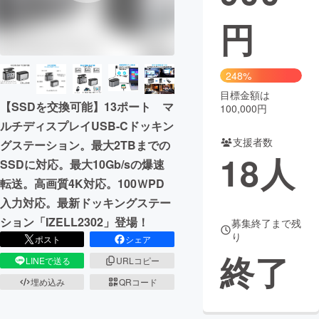
円
まちづくり・地域活性化
CAMPFIRE for Social Good
CAMPFIRE Creation
248%
CAMPFIREふるさと納税
machi-ya
コミュニティ
目標金額は
【SSDを交換可能】13ポート マ
100,000円
ルチディスプレイUSB-Cドッキン
支援者数
グステーション。最大2TBまでの
18
人
SSDに対応。最大10Gb/sの爆速
転送。高画質4K対応。100ＷPD
入力対応。最新ドッキングステー
ション「IZELL2302」登場！
募集終了まで残
り
ポスト
シェア
終了
LINEで送る
URLコピー
埋め込み
QRコード