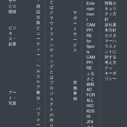
サー
・
と
情報セ
Ente
ビス
雑
は
キュリ
rtain
開発
誌
ク
サ
ティ方
men
出
ラ
ポ
針
t
版
ウ
ー
反社基
CAM
ビジ
ビ
ド
ト
本方針
PFI
ネ
ュ
フ
サ
カスタ
RE
ス・
ー
ァ
ー
マーハ
for
起業
テ
ン
ビ
ラスメ
Spor
ィ
デ
ス
ントに
ts
ー
ィ
対する
CAM
・
ン
考え方
PFI
ヘ
グ
クッ
RE
ル
と
キーポ
ふる
ス
は
リシー
さと
ケ
プ
実
納税
ア
ロ
施
AD
アー
舞
ジ
事
FOR
ト・
台
ェ
例
ALL
写真
・
ク
HIO
パ
ト
KOS
フ
の
HI
ォ
作
JFA
ー
り
クラ