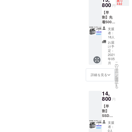
残り
ベルクレー
800
482
円
ル
【早
割】先
着500名
通信販売に
様限定
関する業務
支援
SSD交
者：
の責任者：
換可
18人
能！
小泉
お届
ドッキ
け予
ングス
定：
お問い合わ
テー
2021
年05
ション
せ先：キャ
こ
月
IZELL2
の
リ
ンプファイ
302 1
タ
ー
台 限定
ヤーの問合
ン
詳細を見る
を
500 個
選
せ先からお
択
13800
す
る
問い合わせ
円(税込)
14,
限定
下さい。
500
800
円
セット
【早
13800
割】
円(税込)
SSD交
【超早
換可
割】先
支援
能！
着500名
者：
ドッキ
様限定
0人