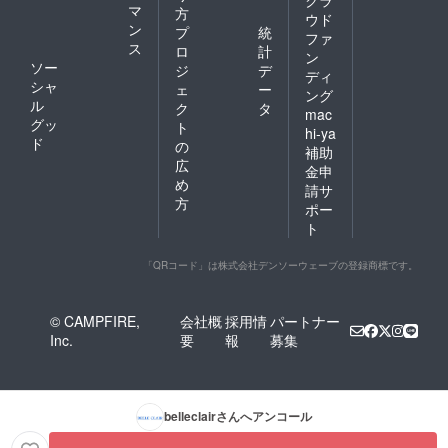
マ
方
ウド
ン
プ
統
ファ
ス
ロ
計
ン
ソー
ジ
デ
ディ
シャ
ェ
ー
ング
ル
ク
タ
mac
グッ
ト
hi-ya
ド
の
補助
広
金申
め
請サ
方
ポー
ト
「QRコード」は株式会社デンソーウェーブの登録商標です。
© CAMPFIRE,
会社概
採用情
パートナー
Inc.
要
報
募集
belleclair
さんへアンコール