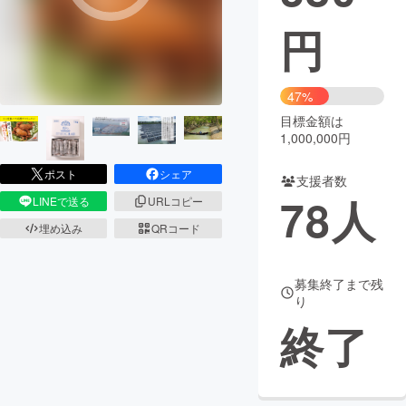
円
まちづくり・地域活性化
CAMPFIRE for Social Good
CAMPFIRE Creation
47%
CAMPFIREふるさと納税
machi-ya
コミュニティ
目標金額は
1,000,000円
ポスト
シェア
支援者数
78
人
LINEで送る
URLコピー
埋め込み
QRコード
募集終了まで残
り
終了