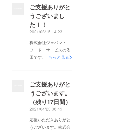
ご支援ありがと
うございまし
た！！
2021/06/15 14:23
株式会社ジャパン・
フード・サービスの依
田です。この度は、ご
もっと見る
支援頂きありがとうご
ざいます！今回、全国
各地78名もの方から
ご支援ありがと
473,380円のご支援を
うございます。
いただきました！目標
（残り17日間）
達成にはなりませんで
したが、多くの皆様か
2021/04/23 08:49
らのご支援があり、心
応援いただきありがと
より感謝申し上げま
うございます。株式会
す！皆様からの支援金