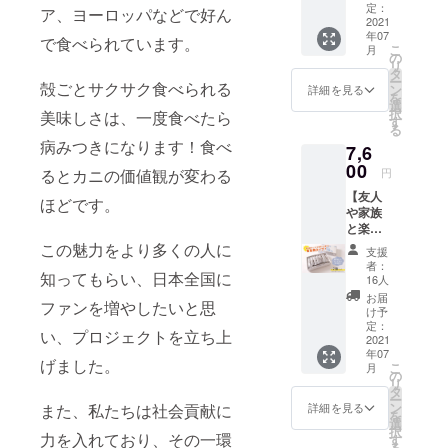
られる
定：
ア、ヨーロッパなどで好ん
カニ」
2021
年07
通称ソ
で食べられています。
こ
月
フト
の
リ
シェル
タ
ー
殻ごとサクサク食べられる
クラブ
ン
詳細を見る
を
です。
選
択
美味しさは、一度食べたら
ホテル
す
る
でも食
病みつきになります！食べ
7,6
べられ
ている
00
るとカニの価値観が変わる
円
高級食
【友人
材で
ほどです。
や家族
す！ ソ
と楽し
フト
む！
シェル
この魅力をより多くの人に
支援
シェア
クラブ
者：
知ってもらい、日本全国に
コー
を食べ
16人
ス】
たこと
お届
ファンを増やしたいと思
「殻ご
がない
け予
と食べ
けれど
定：
い、プロジェクトを立ち上
られる
2021
興味が
年07
カニ」
あ
げました。
こ
月
通称ソ
る…、
の
リ
フト
迷った
タ
ー
シェル
らこ
ン
また、私たちは社会貢献に
詳細を見る
を
クラブ
れ！ビ
選
択
です。
力を入れており、その一環
ギナー
す
る