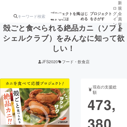
新
ロ
規
グ
会
プロジェクトを掲
はじ
プロジェクト
/
載するには
める
をさがす
イ
員
ン
登
殻ごと食べられる絶品カニ（ソフト
録
シェルクラブ）をみんなに知って欲
しい！
人気のプロ
注目のリ
注目の新着プロ
募集終了が近いプ
もうすぐ公開
ジェクト
ターン
ジェクト
ロジェクト
されます
JFS2020
フード・飲食店
アート・写真
音楽
現在の支援総
テクノロジー・ガジェット
ゲーム・サ
額
473,
映像・映画
書籍・雑誌
380
ビジネス・起業
チャレンジ