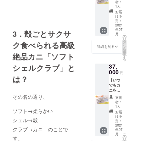
め！珍
者：
♪（小）
しい食
1人
】 「殻
材で盛
お届
ごと食
り上が
け予
べられ
ります♪
定：
るカ
2021
リター
年07
ニ」通
ン内
3．殻ごとサクサ
こ
月
称ソフ
容：ソ
の
リ
トシェ
フト
タ
ク食べられる高級
ー
ルクラ
シェル
ン
詳細を見る
を
ブ3ヶ月
クラブ3
選
絶品カニ「ソフト
択
分です
箱（約
す
る
（90
18匹入
シェルクラブ」と
37,
匹)。 好
り×3
きなタ
000
/3kg）
円
イミン
は？
【いつ
グで1箱
でもカ
１kgず
ニを楽
つ発送
しめる
しま
その名の通り、
支援
コース
す！合
者：
♪（中）
計5箱ま
1人
ソフト→柔らかい
】 「殻
で♪ 発
お届
ごと食
送期
け予
シェル→殻
べられ
限：
定：
るカ
2021
2022年
クラブ→カニ のことで
年07
ニ」通
12月12
こ
月
称ソフ
日 リ
の
す。
リ
トシェ
ターン