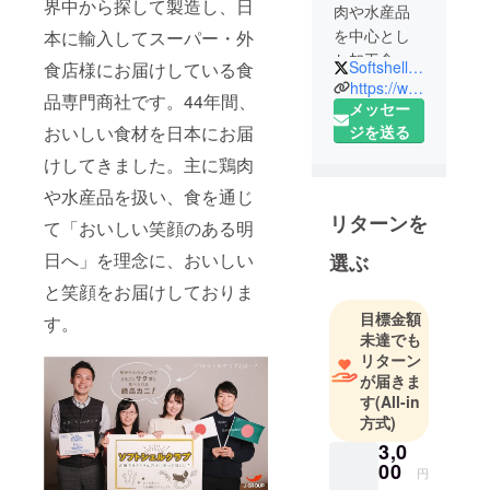
界中から探して製造し、日
肉や水産品
を中心とし
本に輸入してスーパー・外
た加工食品
SoftshellBaron
食店様にお届けしている食
の輸入販売
https://www.japanfoodservice.co.jp/item/
品専門商社です。44年間、
をして44年
メッセー
おいしい食材を日本にお届
になる食品
ジを送る
専門店で
けしてきました。主に鶏肉
す。
や水産品を扱い、食を通じ
高級食材・
リターンを
て「おいしい笑顔のある明
ソフトシェ
ルクラブ
日へ」を理念に、おいしい
選ぶ
を、ご家庭
と笑顔をお届けしておりま
でも手軽に
目標金額
す。
食べられる
未達でも
食材になる
リターン
ようにご紹
が届きま
介していま
す
(All-in
す。
方式)
3,0
00
円