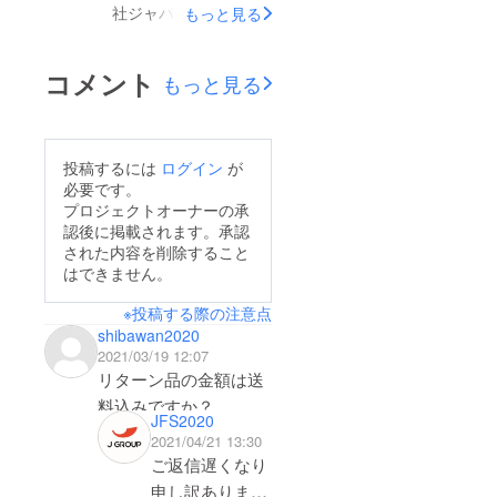
社ジャパン・フード・
もっと見る
は①リターン品の準備
サービスの依田です。
資金カニの収穫～発送
皆様の温かいご支援、
コメント
までにかかるコストに
もっと見る
誠にありがとうござい
使わせていただきま
ます。・プレスリリー
す。②バングラデシュ
ス先日、クラウドファ
で働く従業員への支援
投稿するには
ログイン
が
ンディングの活動につ
必要です。
皆様からの支援金がバ
いてネット記事に掲載
プロジェクトオーナーの承
ングラデシュの人々の
認後に掲載されます。承認
されました。リターン
雇用と生活を支えま
された内容を削除すること
品のソフトシェルクラ
はできません。
す。③通販サイトの運
ブについても記載され
営資金日本でソフト
※投稿する際の注意点
ていますので、ぜひご
シェルクラブの魅力を
shibawan2020
覧ください。
2021/03/19 12:07
広めるために、通販サ
https://www.atpress.ne
リターン品の金額は送
イトの運営費として充
.jp/news/253166・
料込みですか？
てさせていただきま
JFS2020
Twitter 専用アカウン
す。今後も継続して安
2021/04/21 13:30
ト開設Twitterの専用ア
ご返信遅くなり
価で手頃な価格で皆様
カウントを開設しまし
申し訳ありませ
の食卓へお届け出来る