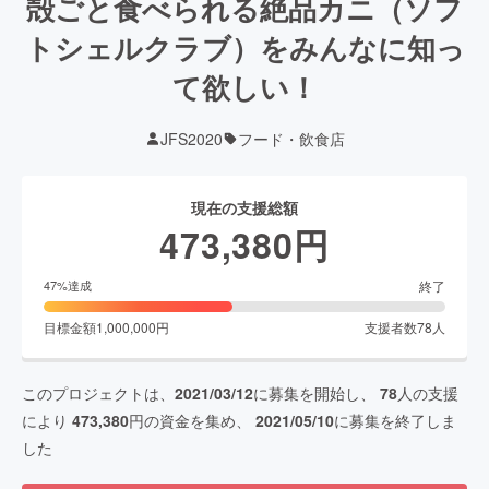
殻ごと食べられる絶品カニ（ソフ
トシェルクラブ）をみんなに知っ
て欲しい！
JFS2020
フード・飲食店
現在の支援総額
473,380
円
終了
47
%達成
目標金額
1,000,000
円
支援者数
78
人
このプロジェクトは、
2021/03/12
に募集を開始し、
78
人の支援
により
473,380
円の資金を集め、
2021/05/10
に募集を終了しま
した