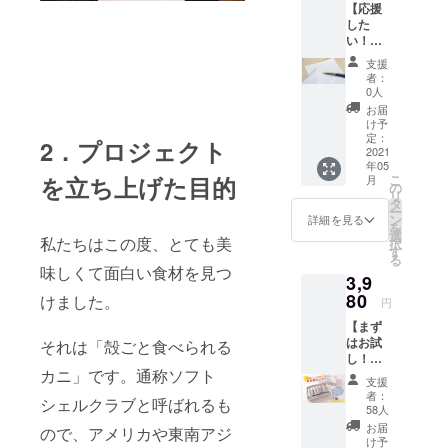
【応援
した
い！支
援コー
支援
ス サン
者：
クス
0人
メー
お届
ル】 ご
け予
支援い
定：
2．プロジェクト
ただい
2021
年05
た方に
を立ち上げた目的
こ
月
直接
の
リ
メール
タ
ー
にて御
ン
詳細を見る
を
礼を送
選
私たちはこの度、とても美
択
らせて
す
る
いただ
味しくて面白い食材を見つ
3,9
きま
す。
80
けました。
円
【まず
はお試
それは「殻ごと食べられる
し！初
カニ」です。通称ソフト
めて
支援
コー
者：
シェルクラブと呼ばれるも
ス】
58人
「殻ご
お届
ので、アメリカや東南アジ
と食べ
け予