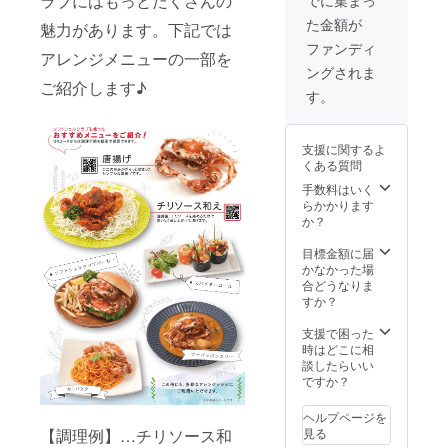
ラブにはもっとたくさんの
2022年
通称ソ
た金額が
12月12
魅力があります。下記では
フト
日 リ
シェル
ファンディ
アレンジメニューの一部を
ターン
クラブ
ングされま
内容：
を1箱
ご紹介します♪
合計20
（約18
す。
箱（約
匹/1kg
18匹入
）をお
り×20
贈りし
支援に関するよ
/20kg）
ます。
くある質問
※画像は
イメー
手数料はいく
ジです
らかかります
か？
目標金額に届
かなかった場
合どうなりま
すか？
支援で困った
時はどこに相
談したらいい
ですか？
ヘルプページを
見る
【調理例】…チリソース和