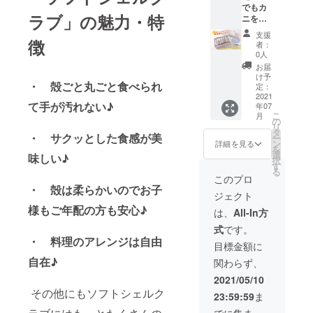
でもカ
ただき
ラブ」の魅力・特
ニを楽
ます。
しめる
コロナ
支援
コース
徴
の影響
者：
♪（大）
で船便
0人
】 「殻
でしか
お届
ごと食
盾を現
け予
・ 殻ごと丸ごと食べられ
べられ
地に発
定：
るカ
2021
送でき
て手が汚れない♪
年07
ニ」通
ない
こ
月
称ソフ
為、
の
リ
トシェ
2021年
タ
・ サクッとした食感が美
ー
ルクラ
10月頃
ン
詳細を見る
を
ブ1年分
に掲載
選
味しい♪
択
です
となる
す
る
（360
予定で
このプロ
匹)。 好
す。可
・ 殻は柔らかいのでお子
ジェクト
きなタ
能な限
イミン
様もご年配の方も安心♪
り半永
は、
All-In方
グで1箱
久的に
式
です。
１kgず
掲載し
・ 料理のアレンジは自由
つ発送
続けま
目標金額に
しま
す。 さ
自在♪
関わらず、
す！合
らに
計20箱
「殻ご
2021/05/10
まで♪
と食べ
その他にもソフトシェルク
23:59:59
ま
発送期
られる
限：
カニ」
でに集まっ