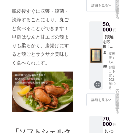
タ
ー
ルクラ
内容：
ン
詳細を見る
を
ブ半年
合計5箱
選
脱皮後すぐに収獲・殺菌・
択
分です
（約18
す
る
（180
洗浄することにより、丸ご
匹入り
50,
匹)。 好
×5
と食べることができます！
きなタ
000
/5kg）
円
イミン
甲羅はなんと甘エビの殻よ
【現地
グで1箱
を応
１kgず
りも柔らかく、唐揚げにす
援！社
つ発送
会貢献
しま
ると殻ごとサクサク美味し
支援
コー
す！合
者：
ス】 ソ
計10箱
く食べられます。
1人
フト
まで♪
お届
シェル
発送期
け予
クラブ
限：
定：
の工場
2021
2022年
年10
内に掲
12月12
こ
月
げる盾
日 リ
の
リ
（プ
ターン
タ
ー
レー
内容：
ン
詳細を見る
を
ト）
合計10
選
択
に、支
箱（約
す
る
援者様
18匹入
70,
として
り×10
名前を
000
/10kg）
円
入れさ
「ソフトシェルク
【いつ
せてい