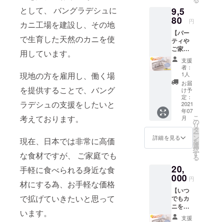
友達・
さん向
として、 バングラデシュに
9,5
家族と1
けで
箱ずつ
80
す！ リ
円
カニ工場を建設し、その地
シェア
ターン
【パー
も可
内容：
で生育した天然のカニを使
ティや
能！1箱
ソフト
ご家庭
購入よ
シェル
用しています。
で楽し
りもお
クラブ1
支援
む！
買い得
箱（約
者：
ファミ
です♪
現地の方を雇用し、働く場
18匹入
1人
リー
リター
り/1kg
お届
コー
を提供することで、バング
ン内
）
け予
ス】
容：ソ
定：
ラデシュの支援をしたいと
「殻ご
2021
フト
年07
と食べ
シェル
考えております。
こ
月
られる
クラブ2
の
リ
カニ」
箱（約
タ
ー
通称ソ
18匹入
ン
詳細を見る
現在、日本では非常に高価
を
フト
り×2
選
択
シェル
/2kg）
す
な食材ですが、 ご家庭でも
る
クラブ
20,
です。
手軽に食べられる身近な食
パー
000
円
材にする為、お手軽な価格
ティ・
【いつ
家族で
で拡げていきたいと思って
でもカ
のお食
ニを楽
事にお
います。
しめる
すす
支援
コース