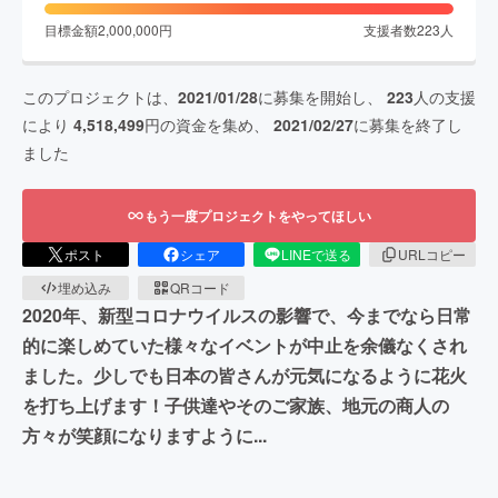
目標金額
2,000,000
円
支援者数
223
人
このプロジェクトは、
2021/01/28
に募集を開始し、
223
人の支援
により
4,518,499
円の資金を集め、
2021/02/27
に募集を終了し
ました
もう一度プロジェクトをやってほしい
ポスト
シェア
LINEで送る
URLコピー
埋め込み
QRコード
2020年、新型コロナウイルスの影響で、今までなら日常
的に楽しめていた様々なイベントが中止を余儀なくされ
ました。少しでも日本の皆さんが元気になるように花火
を打ち上げます！子供達やそのご家族、地元の商人の
方々が笑顔になりますように...