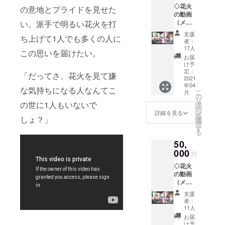
◇花火
の意地とプライドを見せた
の動画
（メー
い。派手で明るい花火を打
ル送
支援
ち上げて1人でも多くの人に
付） ◇
者：
オリジ
17人
この思いを届けたい。
ナルス
お届
テッ
け予
カー ◇
定：
「だってさ、花火を見て嫌
グッバ
2021
年04
イコロ
な気持ちになる人なんてこ
こ
月
ナ記念
の
リ
達磨
の世に1人もいないで
タ
ー
（小
ン
詳細を見る
を
しょ？」
「12
選
択
㎝」）
す
る
50,
000
円
◇花火
の動画
（メー
ル送
支援
付） ◇
者：
オリジ
11人
ナルス
お届
テッ
け予