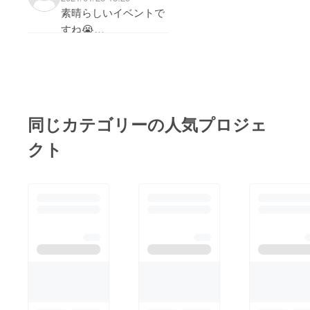
ので、是非記載お願い
菊屋小幡花火店
素晴らしいイベントで
致します。
さんです。
すね😭
思わず共感していれ
ちゃいました！！がん
ばってください！
同じカテゴリーの人気プロジェ
クト