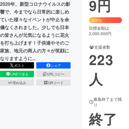
9
円
2020年、新型コロナウイルスの影
まちづくり・地域活性化
響で、今までなら日常的に楽しめ
ていた様々なイベントが中止を余
225%
儀なくされました。少しでも日本
目標金額は
CAMPFIRE for Social Good
CAMPFIRE Creation
2,000,000円
の皆さんが元気になるように花火
CAMPFIREふるさと納税
machi-ya
コミュニティ
を打ち上げます！子供達やそのご
支援者数
家族、地元の商人の方々が笑顔に
223
なりますように...
ポスト
シェア
人
LINEで送る
URLコピー
埋め込み
QRコード
募集終了まで残
り
終了