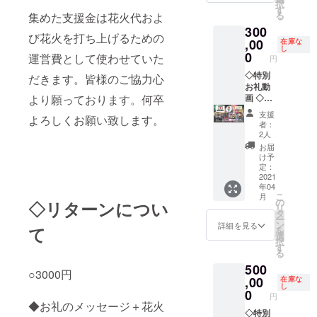
択
ナ記念
す
る
集めた支援金は花火代およ
達磨
300
（大
び花火を打ち上げるための
「33
,00
在庫な
し
㎝」）
0
運営費として使わせていた
円
名入れ
可 （備
◇特別
だきます。皆様のご協力心
考欄で
お礼動
より願っております。何卒
達磨に
画 ◇オ
入れる
リジナ
支援
よろしくお願い致します。
名前を
ルス
者：
入力し
テッ
2人
てくだ
カー ◇
お届
さい）
ミニ紅
け予
白達磨
定：
（4.5
2021
年04
㎝） ◇
こ
月
グッバ
の
◇リターンについ
リ
イコロ
タ
ー
ナ記念
ン
詳細を見る
て
を
達磨
選
択
（大
す
る
「33
500
㎝」）
○3000円
名入れ
,00
在庫な
し
可 （備
0
円
考欄で
◆お礼のメッセージ＋花火
達磨に
◇特別