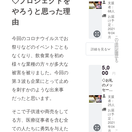
◇プロジェクトを
+花火の
支援
お写真
者：
やろうと思った理
(メール
68人
で送
お届
由
付）
け予
定：
2021
年04
こ
月
今回のコロナウイルスでお
の
リ
タ
祭りなどのイベントごとも
ー
ン
詳細を見る
を
選
なくなり、飲食業を初め
択
す
る
様々な業種の方々が多大な
5,0
被害を被りました。今回の
00
円
第３波も企業にとって止め
◇お礼
のメッ
を刺すかのような出来事
セージ
＋花火
支援
だったと思います。
のお写
者：
真
25人
（メー
お届
そこで子供達や商売をして
ルで送
け予
付） ◇
定：
る方、医療従事者を含む全
オリジ
2021
年04
ナルス
ての人たちに勇気を与えた
こ
月