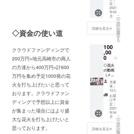
カー ◇
定：
グッバ
2021
年04
イコロ
こ
月
ナ記念
の
リ
達磨
タ
ー
（中
ン
詳細を見る
を
◇資金の使い道
「26
選
択
㎝」）
す
る
名入れ
100
可 （備
クラウドファンディングで
考欄で
,00
達磨に
0
200万円+地元高崎市の商人
円
入れる
名前を
◇花火
の方達から400万円=計600
入力し
の動画
てくだ
（メー
万円を集め予定1000発の花
さい）
ル送
支援
火を打ち上げたいと思って
付） ◇
者：
オリジ
10人
おります。クラウドファン
ナルス
お届
テッ
け予
ディングで予想以上に資金
カー ◇
定：
ミニ紅
2021
が集まった場合にはより盛
年04
白達磨
こ
月
（4.5
大な花火を打ち上げたいと
の
リ
㎝） ◇
タ
ー
思っております。
グッバ
ン
詳細を見る
を
イコロ
選