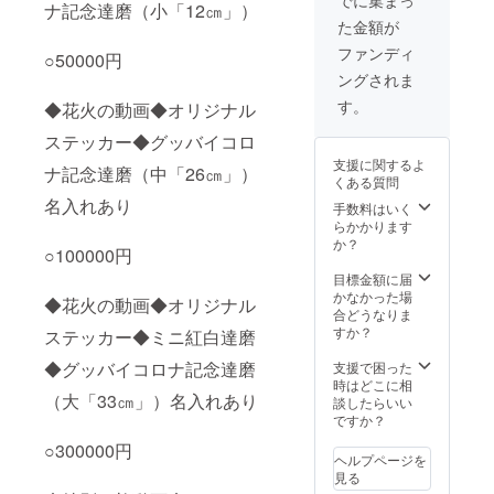
でに集まっ
ナ記念達磨（小「12㎝」）
数制限
ベント
た金額が
は特に
チラシ
なし）
に協賛
ファンディ
○50000円
※交通費
企業と
ングされま
や滞在
して掲
費は自
載（メ
す。
◆花火の動画◆オリジナル
己負担
イン枠
となり
で））
ステッカー◆グッバイコロ
ます。
◇「運
支援に関するよ
営チー
ナ記念達磨（中「26㎝」）
くある質問
ム、他
名入れあり
スポン
手数料はいく
サー企
らかかります
業と
か？
○100000円
の」高
崎市内
目標金額に届
での打
かなかった場
◆花火の動画◆オリジナル
ち上げ
合どうなりま
ご招待
すか？
ステッカー◆ミニ紅白達磨
（日
程：4月
◆グッバイコロナ記念達磨
支援で困った
後半予
時はどこに相
（大「33㎝」）名入れあり
定、場
談したらいい
所：高
ですか？
崎市柳
○300000円
川町付
ヘルプページを
近、人
見る
数制限