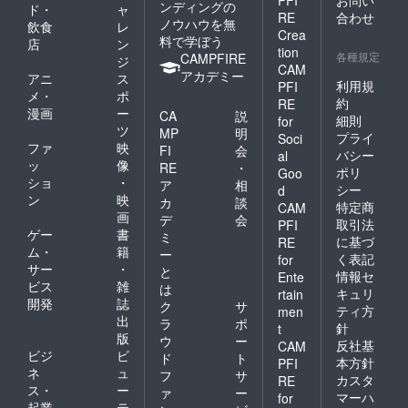
PFI
お問い
ンディングの
ド・
ャ
RE
合わせ
ノウハウを無
飲食
レ
Crea
料で学ぼう
店
ン
tion
各種規定
CAMPFIRE
ジ
CAM
アカデミー
アニ
ス
利用規
PFI
メ・
ポ
約
RE
漫画
ー
CA
説
細則
for
ツ
MP
明
プライ
Soci
ファ
映
FI
会
バシー
al
ッ
像
RE
・
ポリ
Goo
ショ
・
ア
相
シー
d
ン
映
カ
談
特定商
CAM
画
デ
会
取引法
PFI
ゲー
書
ミ
に基づ
RE
ム・
籍
ー
く表記
for
サー
・
と
情報セ
Ente
ビス
雑
は
キュリ
rtain
開発
誌
ク
サ
ティ方
men
出
ラ
ポ
針
t
版
ウ
ー
反社基
CAM
ビジ
ビ
ド
ト
本方針
PFI
ネ
ュ
フ
サ
カスタ
RE
ス・
ー
ァ
ー
マーハ
for
起業
テ