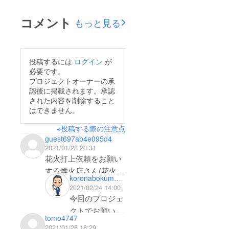
います！当初予定して
いた目標金額であった
コメント
もっと見る
200万円は皆様のご支
援のおかげで僅か1日
で達成できました！ご
投稿するには
ログイン
が
支援いただいた皆様に
必要です。
は感謝しかありませ
プロジェクトオーナーの承
認後に掲載されます。承認
ん。尚、プロジェクト
された内容を削除すること
はこれで終了ではな
はできません。
く、これからは皆様の
※投稿する際の注意点
応援が増えれば増える
guest697ab4e095d4
ほど打ち上げる花火の
2021/01/28 20:31
質と量が変わってきま
花火打上依頼をお願い
す！より派手に「グッ
する煙火店さん(花火
koronabokumetsuiinkai
バイコロナ」が実現し
屋)はどちらになります
2021/02/24 14:00
ますようにお力添えよ
か？
今回のプロジェ
ろしくお願い致しま
花火屋さんによって内
クトでお願いす
tomo4747
容の良し悪しが変わる
す！
る花火屋さんは
2021/01/28 18:29