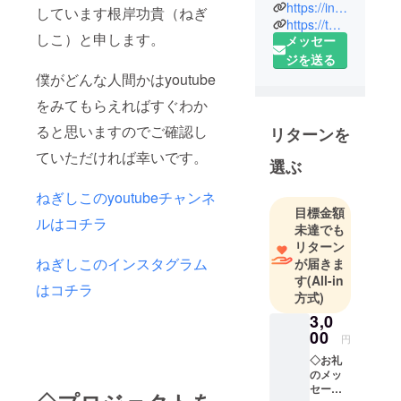
市で飲食店
https://instagram.com/negisico?igshid=c5zsg2wploq0
しています根岸功貴（ねぎ
やクラブを
https://twitter.com/negisico?s=11
しこ）と申します。
メッセー
経営してお
ジを送る
ります。
僕がどんな人間かはyoutube
youtubeや他
のsnsではね
をみてもらえればすぐわか
ぎしこの愛
ると思いますのでご確認し
リターンを
称で活動し
ていただければ幸いです。
ておりま
選ぶ
す。
ねぎしこのyoutubeチャンネ
よろしくお
目標金額
願い致しま
ルはコチラ
未達でも
す。
リターン
ねぎしこのインスタグラム
が届きま
す
(All-in
はコチラ
方式)
3,0
00
円
◇お礼
のメッ
セージ