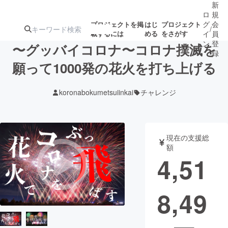
新
ロ
規
グ
会
プロジェクトを掲
はじ
プロジェクト
/
載するには
める
をさがす
イ
員
ン
登
〜グッバイコロナ〜コロナ撲滅を
録
願って1000発の花火を打ち上げる
人気のプロ
注目のリ
注目の新着プロ
募集終了が近いプ
もうすぐ公開
koronabokumetsuiinkai
チャレンジ
ジェクト
ターン
ジェクト
ロジェクト
されます
アート・写真
音楽
現在の支援総
額
4,51
テクノロジー・ガジェット
ゲーム・サ
8,49
映像・映画
書籍・雑誌
ビジネス・起業
チャレンジ