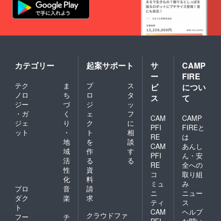
カテゴリー
起案サポート
サ
CAMP
ー
FIRE
テク
ま
プ
ス
ビ
につい
ノロ
ち
ロ
タ
ス
て
ジー
づ
ジ
ッ
・ガ
く
ェ
フ
CAM
CAMP
ジェ
り
ク
に
PFI
FIREと
ット
・
ト
相
RE
は
地
を
談
CAM
あんし
域
作
す
PFI
ん・安
活
る
る
RE
全への
性
資
コ
取り組
化
料
ミュ
み
プロ
音
請
ニ
ニュー
ダク
楽
求
ティ
ス
ト
CAM
ヘルプ
クラウドファ
フー
チ