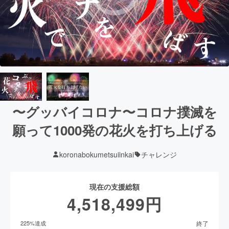
〜グッバイコロナ〜コロナ撲滅を
願って1000発の花火を打ち上げる
koronabokumetsuiinkai
チャレンジ
現在の支援総額
4,518,499
円
終了
225
%達成