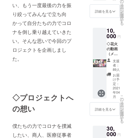
テッ
の
リ
い、もう一度最後の力を振
カー
タ
ー
ン
詳細を見る
り絞ってみんなで立ち向
を
選
択
す
かって自分たちの力でコロ
る
10,
ナを倒し乗り越えていきた
000
円
い。そんな思いで今回のプ
◇花火
の動画
ロジェクトを企画しまし
（メー
た。
ル送
支援
付） ◇
者：
オリジ
89人
ナルス
お届
テッ
け予
カー ◇
定：
ミニ紅
2021
年04
白達磨
◇プロジェクトへ
こ
月
（4.5
の
リ
㎝）
タ
の想い
ー
ン
詳細を見る
を
選
択
す
る
僕たちの力でコロナを撲滅
30,
000
したい、商人、医療従事者
円