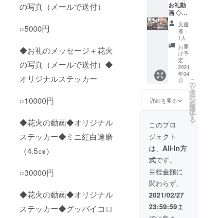
入れる
お礼動
の写真（メールで送付）
名前を
画 ◇オ
入力し
リジナ
支援
○5000円
てくだ
ルス
者：
さい）
テッ
1人
◇企業
カー ◇
お届
◆お礼のメッセージ＋花火
PR（イ
ミニ紅
け予
ベント
白達磨
定：
の写真（メールで送付）◆
チラシ
（4.5
2021
年04
に協賛
㎝） ◇
オリジナルステッカー
こ
月
企業と
グッバ
の
リ
して掲
イコロ
タ
ー
載） ◇
ナ記念
○10000円
ン
詳細を見る
を
ねぎし
達磨
選
択
ことい
（大
す
る
◆花火の動画◆オリジナル
く高崎
「36
このプロ
市内オ
㎝」）
ステッカー◆ミニ紅白達磨
ジェクト
ススメ
名入れ
飲食店
可 （備
は、
All-In方
（4.5㎝）
ご招待
考欄で
式
です。
（日
達磨に
程：4月
入れる
目標金額に
○30000円
後半予
名前を
関わらず、
定、場
入力し
所：高
てくだ
◆花火の動画◆オリジナル
2021/02/27
崎市柳
さい）
23:59:59
ま
ステッカー◆グッバイコロ
川町付
◇企業
近、人
PR（イ