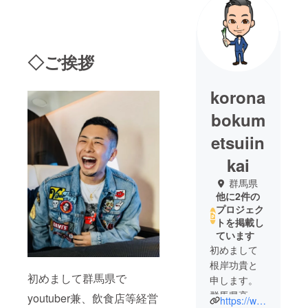
◇ご挨拶
korona
bokum
etsuiin
kai
群馬県
他に2件の
プロジェク
トを掲載し
ています
初めまして
根岸功貴と
初めまして群馬県で
申します。
群馬県高崎
youtuber兼、飲食店等経営
https://www.youtube.com/channel/UCalPK9_NX5vXXpdpXkf4frg