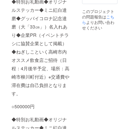
◆特別お礼動画◆オリジナ
特にな
し） ※
ルステッカー◆ミニ紅白達
このプロジェクト
交通費
の問題報告は
こち
や滞在
磨◆グッバイコロナ記念達
費は自
ら
よりお問い合わ
磨（大「33㎝」）名入れあ
己負担
せください
となり
り◆企業PR（イベントチラ
ます
シに協賛企業として掲載）
◆ねぎしこといく高崎市内
オススメ飲食店ご招待（日
程：4月後半予定、場所：高
崎市柳川町付近）※交通費や
滞在費は自己負担となりま
す。
○500000円
◆特別お礼動画◆オリジナ
ルステッカー◆ミニ紅白達