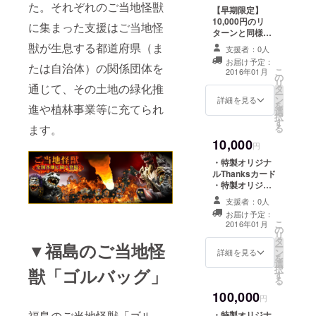
た。それぞれのご当地怪獣
【早期限定】
10,000円のリ
に集まった支援はご当地怪
ターンと同様で
す。 ・特製オリ
獣が生息する都道府県（ま
支援者：0人
ジナルThanks
お届け予定：
カード ・特製オ
たは自治体）の関係団体を
こ
2016年01月
の
リジナルカン
リ
通じて、その土地の緑化推
タ
バッジ ・特製怪
ー
ン
獣図鑑（全ライ
詳細を見る
を
進や植林事業等に充てられ
選
ンナップ）
択
す
る
ます。
10,000
円
・特製オリジナ
ルThanksカード
・特製オリジナ
ルカンバッジ ・
支援者：0人
特製怪獣図鑑
お届け予定：
（全ラインナッ
こ
2016年01月
の
プ）
リ
タ
▼福島のご当地怪
ー
ン
詳細を見る
を
選
択
獣「ゴルバッグ」
す
る
100,000
円
福島のご当地怪獣「ゴル
・特製オリジナ