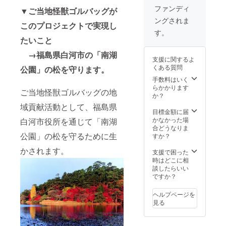
ファンディ
▼ご当地怪獣ゴルバッグが
ングされま
このプロジェクトで実現し
す。
たいこと
→福島県白河市の「南湖
支援に関するよ
くある質問
公園」の松を守ります。
手数料はいく
らかかります
ご当地怪獣ゴルバッグの地
か？
域貢献活動として、福島県
目標金額に届
かなかった場
白河市役所を通じて「南湖
合どうなりま
公園」の松を守るために生
すか？
かされます。
支援で困った
時はどこに相
談したらいい
ですか？
ヘルプページを
見る