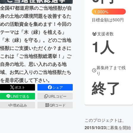
全国47都道府県のご当地怪獣が自
まちづくり・地域活性化
1,000%
身の土地の環境問題を改善するた
目標金額は500円
めの活動資金を集めます！今回の
CAMPFIRE for Social Good
CAMPFIRE Creation
テーマは「木（緑）を植える」
支援者数
CAMPFIREふるさと納税
machi-ya
コミュニティ
1
人
「木（緑）を守る」。どのご当地
怪獣にご支援いただくか？まさに
これは「ご当地怪獣総選挙！」ご
自身の地元、思い入れのある地
募集終了まで残
域、お気に入りのご当地怪獣たち
り
を是非応援して下さい。
終了
ポスト
シェア
LINEで送る
URLコピー
埋め込み
QRコード
このプロジェクトは、
2015/10/23
に募集を開始