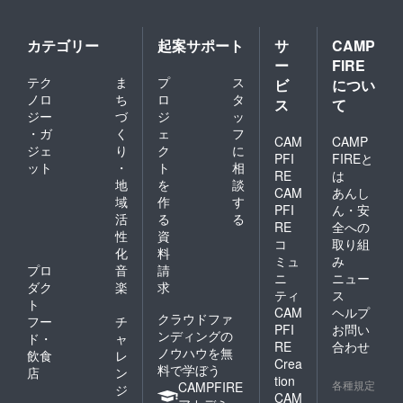
カテゴリー
起案サポート
サ
CAMP
ー
FIRE
テク
ま
プ
ス
ビ
につい
ノロ
ち
ロ
タ
ス
て
ジー
づ
ジ
ッ
・ガ
く
ェ
フ
CAM
CAMP
ジェ
り
ク
に
PFI
FIREと
ット
・
ト
相
RE
は
地
を
談
CAM
あんし
域
作
す
PFI
ん・安
活
る
る
RE
全への
性
資
コ
取り組
化
料
ミュ
み
プロ
音
請
ニ
ニュー
ダク
楽
求
ティ
ス
ト
CAM
ヘルプ
クラウドファ
フー
チ
PFI
お問い
ンディングの
ド・
ャ
RE
合わせ
ノウハウを無
飲食
レ
Crea
料で学ぼう
店
ン
tion
各種規定
CAMPFIRE
ジ
CAM