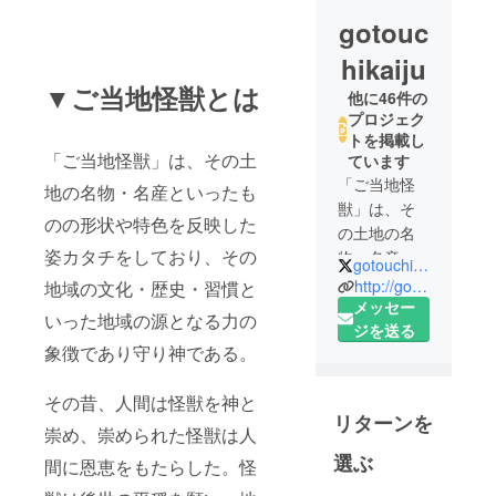
gotouc
hikaiju
▼ご当地怪獣とは
他に46件の
プロジェク
トを掲載し
「ご当地怪獣」は、その土
ています
「ご当地怪
地の名物・名産といったも
獣」は、そ
のの形状や特色を反映した
の土地の名
姿カタチをしており、その
物・名産と
gotouchikaiju
いったもの
http://gotouchikaiju.com/
地域の文化・歴史・習慣と
の形状や特
メッセー
いった地域の源となる力の
色を反映し
ジを送る
象徴であり守り神である。
た姿カタチ
をしてお
その昔、人間は怪獣を神と
り、 その
リターンを
地域の文
崇め、崇められた怪獣は人
化・歴史・
選ぶ
間に恩恵をもたらした。怪
習慣といっ