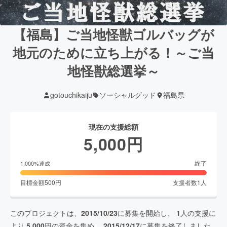
【福島】ご当地怪獣ゴルバッグが
地元のために立ち上がる！～ご当
地怪獣総選挙～
gotouchikaiju
ソーシャルグッド
福島県
現在の支援総額
5,000
円
終了
1,000
%達成
目標金額
500
円
支援者数
1
人
このプロジェクトは、
2015/10/23
に募集を開始し、
1
人の支援に
より
5,000
円の資金を集め、
2015/12/17
に募集を終了しました