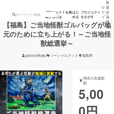
新
ロ
規
グ
会
プロジェクトを掲
はじ
プロジェクト
/
載するには
める
をさがす
イ
員
ン
登
【福島】ご当地怪獣ゴルバッグが地
録
元のために立ち上がる！～ご当地怪
獣総選挙～
人気のプロ
注目のリ
注目の新着プロ
募集終了が近いプ
もうすぐ公開
ジェクト
ターン
ジェクト
ロジェクト
されます
gotouchikaiju
ソーシャルグッド
福島県
アート・写真
音楽
現在の支援総
テクノロジー・ガジェット
ゲーム・サ
額
5,00
映像・映画
書籍・雑誌
0
円
ビジネス・起業
チャレンジ