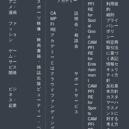
アカデミー
アニ
ス
利用規
PFI
メ・
ポ
約
RE
漫画
ー
CA
説
細則
for
ツ
MP
明
プライ
Soci
ファ
映
FI
会
バシー
al
ッ
像
RE
・
ポリ
Goo
ショ
・
ア
相
シー
d
ン
映
カ
談
特定商
CAM
画
デ
会
取引法
PFI
ゲー
書
ミ
に基づ
RE
ム・
籍
ー
く表記
for
サー
・
と
情報セ
Ente
ビス
雑
は
キュリ
rtain
開発
誌
ク
サ
ティ方
men
出
ラ
ポ
針
t
版
ウ
ー
反社基
CAM
ビジ
ビ
ド
ト
本方針
PFI
ネ
ュ
フ
サ
カスタ
RE
ス・
ー
ァ
ー
マーハ
for
起業
テ
ン
ビ
ラスメ
Spor
ィ
デ
ス
ントに
ts
ー
ィ
対する
CAM
・
ン
考え方
PFI
ヘ
グ