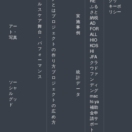
クッ
RE
ル
と
キーポ
ふる
ス
は
リシー
さと
ケ
プ
実
納税
ア
ロ
施
AD
アー
舞
ジ
事
FOR
ト・
台
ェ
例
ALL
写真
・
ク
HIO
パ
ト
KOS
フ
の
HI
ォ
作
JFA
ー
り
クラ
マ
方
ウド
ン
プ
統
ファ
ス
ロ
計
ン
ソー
ジ
デ
ディ
シャ
ェ
ー
ング
ル
ク
タ
mac
グッ
ト
hi-ya
ド
の
補助
広
金申
め
請サ
方
ポー
ト