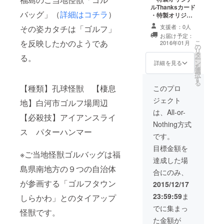
ルThanksカード
バッグ」（
詳細はコチラ
）
・特製オリジナ
ルカンバッジ ・
支援者：0人
その姿カタチは「ゴルフ」
特製オリジナル
お届け予定：
Ｔシャツ ・特製
を反映したかのようであ
こ
2016年01月
の
怪獣図鑑（全ラ
リ
タ
インナップ） ・
る。
ー
ン
ご当地怪獣ゴル
詳細を見る
を
選
バッグ原型複製
択
す
る
【種類】孔球怪獣 【棲息
このプロ
ジェクト
地】白河市ゴルフ場周辺
は、All-or-
【必殺技】アイアンスライ
Nothing方式
ス パターハンマー
です。
目標金額を
※ご当地怪獣ゴルバッグは福
達成した場
島県南地方の９つの自治体
合にのみ、
が参画する「ゴルフタウン
2015/12/17
23:59:59
ま
しらかわ」とのタイアップ
でに集まっ
怪獣です。
た金額が