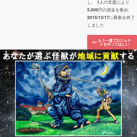
し、
1
人の支援により
5,000
円の資金を集め、
2015/12/17
に募集を終了
しました
もう一度プロジェク
トをやってほしい