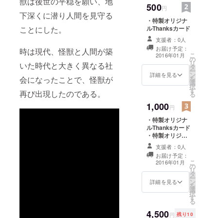
獣は後世の平穏を願い、地
た地域の源
500
円
となる力の
下深くに潜り人間を見守る
・特製オリジナ
象徴であり
ルThanksカード
ことにした。
守り神であ
支援者：0人
る。
お届け予定：
時は現代、怪獣と人間が築
こ
2016年01月
の
リ
いた時代と大きく異なる社
タ
ー
ン
詳細を見る
を
会になったことで、怪獣が
選
択
す
再び出現したのである。
る
1,000
円
・特製オリジナ
ルThanksカード
・特製オリジナ
ルカンバッジ
支援者：0人
お届け予定：
こ
2016年01月
の
リ
タ
ー
ン
詳細を見る
を
選
択
す
る
4,500
円
残り10