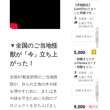
【早期限定】
5,000円のリター
ンと同様です。
・特製オリジナ
支援者：0人
ルThanksカード
お届け予定：
・特製オリジナ
こ
2016年01月
の
ルＴシャツ
リ
タ
ー
ン
詳細を見る
を
選
択
▼全国のご当地怪
す
る
5,000
獣が「今」立ち上
円
・特製オリジナ
がった！
ルThanksカード
・特製オリジナ
ルＴシャツ
支援者：1人
全国47都道府県のご当地怪
お届け予定：
こ
2016年01月
の
獣が、自らの土地の木や緑
リ
タ
ー
ン
を増やすために、または木
詳細を見る
を
選
択
や緑を守るために今回のプ
す
る
ロジェクトを立ち上げまし
9,000
円
残り10