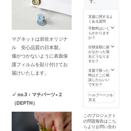
す。
消費税
込み
支援に関するよ
くある質問
手数料はいく
らかかります
か？
マグネットは岩佐オリジナ
ル 安心品質の日本製。
目標金額に届
かなかった場
傷がつかないように表面保
合どうなりま
すか？
護フィルムを貼り付けてお
支援で困った
届けいたします。
時はどこに相
談したらいい
ですか？
✓ no.3：マチパーツ×２
ヘルプページを
見る
（DEPTH）
このプロジェクト
の問題報告は
こち
ら
よりお問い合わ