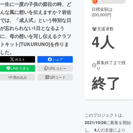
17%
一生に一度の子供の節目の時、ど
目標金額は
まちづくり・地域活性化
んな風に想いを伝えますか？岩佐
200,000円
では、「成人式」という特別な日
が忘れられない1日となるよう
支援者数
CAMPFIRE for Social Good
CAMPFIRE Creation
4
人
に、母の想いを写し伝えるクラフ
CAMPFIREふるさと納税
machi-ya
コミュニティ
トキット[TUKURUNO]を作りま
した。
ポスト
シェア
募集終了まで残
り
LINEで送る
URLコピー
終了
埋め込み
QRコード
このプロジェクトは、
2021/10/28
に募集を開始
し、
4
人の支援により