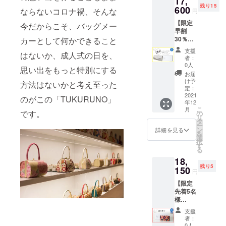
17,
地残布
5cm 重
残り15
-----------
600
と
さ：生
ならないコロナ禍、そんな
円
-----------
TUKUR
地によ
【限定
---- 【！
今だからこそ、バッグメー
UNO
る 素
早割
布幅約
キット
材：生
30％OF
カーとして何かできること
31cm以
をお送
地によ
F 4,400
上を弊
りいた
る 納
支援
はないか、成人式の日を、
円引
社まで
しま
期：12
者：
き】 ✓
お送り
す。 ----
0人
月予定
思い出をもっと特別にする
Bタイプ
くださ
-----------
※定価：
お届
／Small
い！】
-----------
け予
税込
方法はないかと考え至った
／お家
弊社で
定：
-----------
22,000
にある
2021
裁断
-----------
のがこの「TUKURUNO」
円（税
年12
布生地
後、生
-----------
抜
こ
月
で素敵
です。
地残布
の
- サイ
20,000
リ
なバッ
と
タ
ズ：縦
円） ※
ー
グにリ
TUKUR
ン
約
詳細を見る
送料、
を
メイク -
UNO
選
13.5cm
消費税
択
-----------
キット
す
×横約
込み
る
-----------
をお送
28cm×
18,
-----------
りいた
マチ約
残り5
-----------
150
しま
5.5cm
円
-----------
す。 ----
重さ：
【限定
---- 【！
-----------
生地に
先着5名
布幅約
-----------
よる 素
様
27cm以
-----------
材：生
30％OF
上を弊
-----------
地によ
支援
F 8,250
社まで
-----------
る 納
者：
円引き
お送り
- サイ
0人