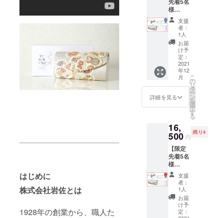
先着5名
える500
組んでいま
様
円クー
す！
30％OF
ポンを
支援
F 4,400
お送り
者：
円引き
させて
1人
→さら
いただ
お届
に特割
きま
け予
1,000円
す。
定：
引き】
2021
年12
✓ Bタ
こ
月
イプ／
の
リ
Small／
タ
ー
お家に
ン
詳細を見る
を
ある布
選
択
生地で
す
る
素敵な
16,
バッグ
残り4
にリメ
500
円
イク ----
【限定
-----------
先着5名
-----------
様
-----------
30％OF
-----------
はじめに
支援
F 4,400
-----------
者：
円引き
- 【！布
株式会社岩佐とは
1人
→さら
幅約
お届
に特割
27cm以
け予
1928年の創業から、職人た
1,000円
上を弊
定：