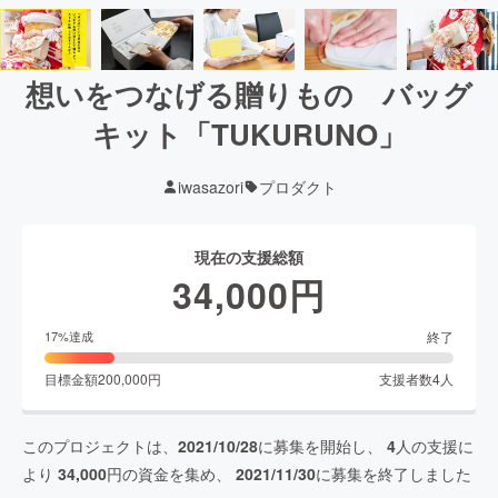
想いをつなげる贈りもの バッグ
キット「TUKURUNO」
iwasazori
プロダクト
現在の支援総額
34,000
円
終了
17
%達成
目標金額
200,000
円
支援者数
4
人
このプロジェクトは、
2021/10/28
に募集を開始し、
4
人の支援に
より
34,000
円の資金を集め、
2021/11/30
に募集を終了しました