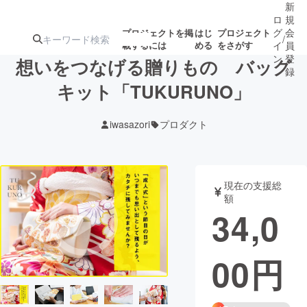
新
ロ
規
グ
会
プロジェクトを掲
はじ
プロジェクト
/
載するには
める
をさがす
イ
員
ン
登
想いをつなげる贈りもの バッグ
録
キット「TUKURUNO」
人気のプロ
注目のリ
注目の新着プロ
募集終了が近いプ
もうすぐ公開
iwasazori
プロダクト
ジェクト
ターン
ジェクト
ロジェクト
されます
アート・写真
音楽
現在の支援総
額
34,0
テクノロジー・ガジェット
ゲーム・サ
00
円
映像・映画
書籍・雑誌
ビジネス・起業
チャレンジ