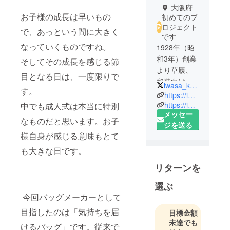
大阪府
お子様の成長は早いもの
初めてのプ
ロジェクト
で、あっという間に大きく
です
なっていくものですね。
1928年（昭
和3年）創業
そしてその成長を感じる節
より草履、
目となる日は、一度限りで
和装向けハ
iwasa_koubo
す。
ンドバッ
https://iwasa-zouri.com/
グ、フォー
https://iwasajapan.com/
中でも成人式は本当に特別
メッセー
マルバッグ
なものだと思います。お子
ジを送る
の製造を、
様自身が感じる意味もとて
職人たちと
共にひたむ
も大きな日です。
きに続けて
リターンを
きたメー
カーです。
選ぶ
日本の伝統
今回バッグメーカーとして
である着物
目指したのは「気持ちを届
目標金額
文化、そし
未達でも
けるバッグ」です。従来で
て結婚式や