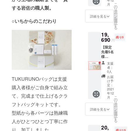
年12
✓ Aタ
25,000
こ
月
イプ／
円） ※
の
する岩佐の職人製。
リ
Large／
送料、
タ
ー
亀甲色
消費税
ン
詳細を見る
を
華紋 サ
込み
○いちからのこだわり
選
択
イズ：
す
る
縦約
19,
13.5cm
残り5
×横約
690
円
28cm×
【限定
マチ約
先着5名
5.5cm
様
重さ：
30％OF
約330g
支援
F 8,910
素材：
者：
円引き
絹・
0人
→さら
レーヨ
お届
TUKURUNOバッグは支援
に特割
ン 納
け予
1,000円
期：12
定：
購入者様がご自身で組み立
引き】
2021
月お届
年12
✓ Aタ
け予定
て、完成まで仕上げるクラ
こ
月
イプ／
※定価：
の
リ
Large／
フトバッグキットです。
税込
タ
ー
大花華
29,700
ン
詳細を見る
を
型紙から各パーツは熟練職
紋 サイ
円（税
選
択
ズ：縦
抜
す
人がひとつひとつ丁寧に作
る
約
27,000
20,
13.5cm
円） ※
り、加工しました。
残り15