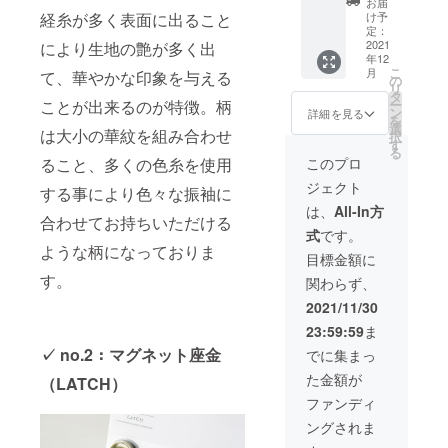
お届
／Large
税込
経糸が多く表面に出ること
け予
／亀甲
29,700
定：
色華紋
2021
により生地の艶が多く出
円（税
年12
サイ
抜
こ
月
て、華やかな印象を与える
ズ：縦
27,000
の
リ
約
円） ※
タ
ことが出来るのが特徴。柄
ー
13.5cm
送料、
ン
詳細を見る
を
×横約
消費税
選
は大小の華紋を組み合わせ
択
28cm×
込み
す
る
マチ約
ること、多くの色糸を使用
このプロ
5.5cm
ジェクト
重さ：
する事により色々な振袖に
約330g
は、
All-In方
合わせてお持ちいただける
素材：
式
です。
絹・
ような柄になっておりま
レーヨ
目標金額に
ン 納
す。
関わらず、
期：12
月お届
2021/11/30
け予定
23:59:59
ま
※定価：
税込
✓ no.2：マグネット座金
でに集まっ
29,700
た金額が
（LATCH）
円（税
抜
ファンディ
27,000
ングされま
円） ※
送料、