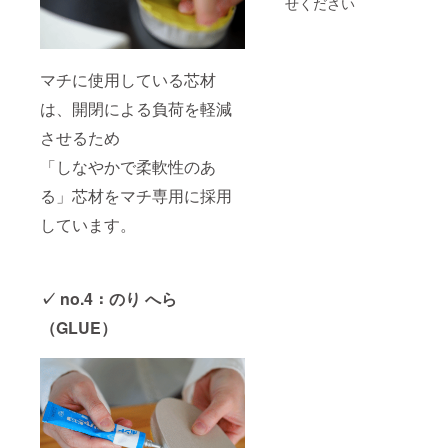
せください
マチに使用している芯材
は、開閉による負荷を軽減
させるため
「しなやかで柔軟性のあ
る」芯材をマチ専用に採用
しています。
✓
no.4：のり へら
（GLUE）