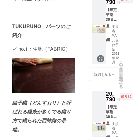
×横約
790
送料、
円
28cm×
消費税
【限定
マチ約
込み
早割
5.5cm
30％OF
重さ：
F 8,910
約330g
TUKURUNO パーツのご
支援
円引
素材：
者：
き】 ✓
紹介
絹・
0人
Aタイプ
レーヨ
お届
／Large
ン 納
け予
✓ no.1：生地（FABRIC）
／大花
期：12
定：
華紋 サ
2021
月お届
年12
イズ：
け予定
こ
月
縦約
※定価：
の
リ
13.5cm
税込
タ
ー
×横約
29,700
ン
詳細を見る
を
28cm×
円（税
選
択
マチ約
抜
す
る
5.5cm
27,000
20,
重さ：
円） ※
残り15
約330g
790
送料、
円
緞子織（どんすおり）と呼
素材：
消費税
【限定
絹・
込み
ばれる経糸が多くでる織り
早割
レーヨ
30％OF
ン 納
方で織られた西陣織の帯
F 8,910
期：12
支援
円引
月届け
者：
地。
き】 ✓
予定 ※
0人
Aタイプ
定価：