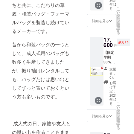
引
2021
社まで
ちと共に、こだわりの草
年12
き】】
お送り
こ
月
✓ Aタ
くださ
の
履・和装バッグ・フォーマ
リ
イプ／
い！】
タ
ー
Large／
弊社で
ン
詳細を見る
ルバッグを製造し続けてい
を
お家に
裁断
選
択
ある布
後、生
す
るメーカーです。
る
生地で
地残布
17,
素敵な
と
残り15
バッグ
昔から和装バッグの一つと
600
TUKUR
円
にリメ
UNO
して、成人式用のバッグも
【限定
イク ----
キット
早割
-----------
をお送
数多く生産してきました
30％OF
-----------
りいた
F 4,400
-----------
しま
支援
が、振り袖はレンタルして
円引
-----------
す。 ----
者：
き】 ✓
-----------
-----------
0人
も、バッグだけは思い出と
Aタイプ
- 【！布
-----------
お届
／Large
幅約
してずっと置いておくとい
-----------
け予
／お家
31cm以
定：
-----------
にある
2021
う方も多いものです。
上を弊
-----------
年12
布生地
社まで
- サイ
こ
月
で素敵
お送り
の
ズ：縦
リ
なバッ
くださ
タ
約
ー
グにリ
い！】
ン
11.5cm
詳細を見る
を
メイク -
弊社で
選
×横約
成人式の日、家族や友人と
択
-----------
裁断
す
23cm×
る
-----------
後、生
マチ約
の思い出を作ることもまま
-----------