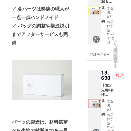
30％OF
ン 納
F 8,250
期：12
✓
各パーツは熟練の職人が
支援
円引
月予定
者：
き】 ✓
※定価：
一点一点ハンドメイド
0人
Bタイプ
税込
お届
✓ バッグの調整や構造説明
／Small
27,500
け予
／菊華
円（税
定：
までアフターサービスも完
紋 サイ
2021
抜
年12
ズ：縦
25,000
備
こ
月
約
円） ※
の
リ
11.5cm
送料、
タ
ー
×横約
消費税
ン
詳細を見る
を
23cm×
込み
選
択
マチ約
す
る
5cm 重
19,
さ：約
残り5
245g 素
690
円
材：
【限定
絹・
先着5名
レーヨ
様
ン 納
30％OF
期：12
支援
F 8,910
月予定
者：
円引き
※定価：
0人
→さら
税込
お届
に特割
27,500
け予
パーツの製造は、材料選定
1,000円
円（税
定：
引き】
2021
抜
から生地の裁断までを一貫