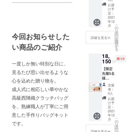
期：12
→さら
くださ
ズ：縦
月予定
お届
に特割
い！】
約
け予
※定価：
1,000円
弊社で
定：
13.5cm
税込
引き】
2021
裁断
×横約
22,000
年12
✓ 【特
後、生
28cm×
円（税
こ
月
割】Bタ
地残布
の
マチ約
抜
リ
イプ／
と
タ
5.5cm
20,000
今回お知らせした
ー
Small／
TUKUR
ン
重さ：
詳細を見る
円） ※
を
斜め格
UNO
選
生地に
送料、
択
い商品のご紹介
子 サイ
キット
す
よる 素
消費税
る
ズ：縦
をお送
材：生
込み
18,
約
りいた
地によ
残り5
11.5cm
150
しま
る 納
円
一度しか無い特別な日に、
×横約
す。 ----
期：12
【限定
23cm×
-----------
月予定
見るたび思い出せるような
先着5名
マチ約
-----------
※定価：
様
5cm 重
-----------
心を込めた贈り物を。
税込
30％OF
さ：約
-----------
22,000
支援
F 8,250
245g 素
成人式に相応しい華やかな
-----------
円（税
者：
円引き
材：
- サイ
0人
抜
高級西陣織クラッチバッグ
→さら
絹・
ズ：縦
20,000
お届
に特割
レーヨ
約
け予
円） ※
を、熟練職人が丁寧にご用
1,000円
ン 納
定：
11.5cm
送料、
引き】
2021
期：12
×横約
消費税
意した手作りバッグキット
年12
✓ 【特
月予定
23cm×
込み
こ
月
割】Bタ
※定価：
の
マチ約
です。
リ
イプ／
税込
タ
5cm 重
ー
Small／
27,500
ン
さ：生
詳細を見る