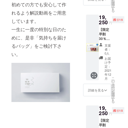
を
菊華紋
円（税
選
初めての方でも安心して作
地によ
択
サイ
抜
す
る 素
る
ズ：縦
れるよう解説動画をご用意
25,000
材：生
19,
約
円） ※
地によ
しています。
残り15
11.5cm
250
送料、
る 納
円
×横約
消費税
期：12
一生に一度の特別な日のた
【限定
23cm×
込み
月予定
早割
マチ約
※定価：
めに、是非「気持ちを届け
30％OF
5cm 重
税込
F 8,250
さ：約
30,800
るバッグ」をご検討下さ
支援
円引
245g 素
円（税
者：
き】 ✓
材：
い。
0人
抜
Bタイプ
絹・
28,000
お届
／Small
レーヨ
け予
円） ※
／斜め
ン 納
定：
送料、
格子 サ
2021
期：12
消費税
年12
イズ：
月予定
込み
こ
月
縦約
※定価：
の
リ
11.5cm
税込
タ
ー
×横約
27,500
ン
詳細を見る
を
23cm×
円（税
選
択
マチ約
抜
す
る
5cm 重
25,000
19,
さ：約
円） ※
残り15
245g 素
250
送料、
円
材：
消費税
【限定
絹・
込み
早割
レーヨ