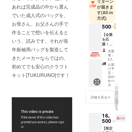
リターン
お葬式など
あれば完成品の中から選ん
が届きま
のフォーマ
す
(All-in
でいた成人式のバッグを、
方式)
ルシーンの
お母さん、お父さんの手で
装いに本当
500
円
に長く寄り
作ることで想いを伝えると
【企業
添い、品質
を応
いう、試みです。それが長
の追求のた
援！】
年振袖用バッグを製造して
こちら
め技術を磨
支援
は純粋
者：
いてきまし
きたメーカーならではの、
なご支
2人
援の
た。
お届
初めてでも安心のクラフト
コース
け予
そして今は
です。
定：
キット[TUKURUNO]です！
その技術と
ご支援
2021
年11
いただ
想いを活か
こ
月
いた方
の
し、「伝統
リ
には、
タ
ー
を進化させ
弊社よ
ン
詳細を見る
を
り感謝
選
今の人々を
択
のメー
す
る
豊かに。」
ルと弊
16,
社オン
を目標とし
残り4
ライン
500
円
て、新たな
ショッ
挑戦へ取り
【限定
プで使