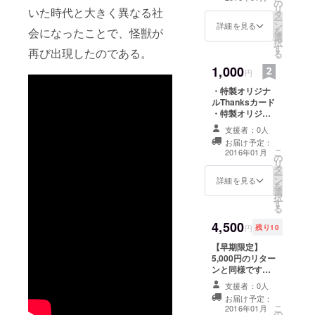
の
リ
いた時代と大きく異なる社
タ
ー
ン
詳細を見る
を
会になったことで、怪獣が
選
択
す
再び出現したのである。
る
1,000
円
・特製オリジナ
ルThanksカード
・特製オリジナ
ルカンバッジ
支援者：0人
お届け予定：
こ
2016年01月
の
リ
タ
ー
ン
詳細を見る
を
選
択
す
る
4,500
円
残り10
【早期限定】
5,000円のリター
ンと同様です。
・特製オリジナ
支援者：0人
ルThanksカード
お届け予定：
・特製オリジナ
こ
2016年01月
の
ルＴシャツ