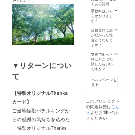
くある質問
手数料はいく
らかかります
か？
目標金額に届
かなかった場
合どうなりま
すか？
支援で困った
時はどこに相
▼リターンについ
談したらいい
ですか？
て
ヘルプページを
見る
【特製オリジナルThanks
このプロジェクト
カード】
の問題報告は
こち
ご当地怪獣バチルキングか
ら
よりお問い合わ
せください
らの感謝の気持ちを込めた
「特製オリジナルThanks