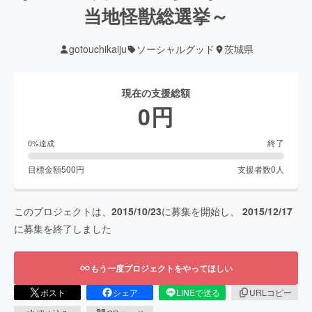
当地怪獣総選挙～
gotouchikaiju
ソーシャルグッド
茨城県
現在の支援総額
0
円
終了
0
%達成
目標金額
500
円
支援者数
0
人
このプロジェクトは、
2015/10/23
に募集を開始し、
2015/12/17
に募集を終了しました
もう一度プロジェクトをやってほしい
ポスト
シェア
LINEで送る
URLコピー