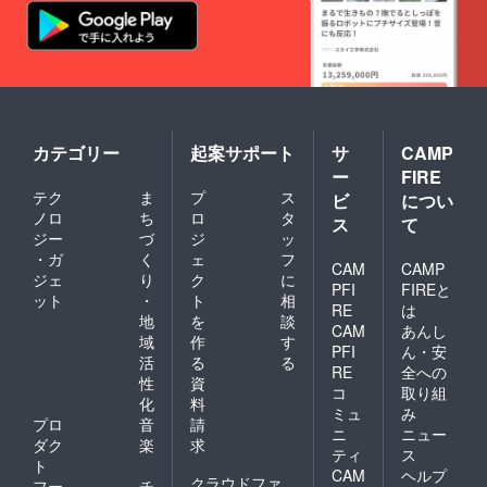
カテゴリー
起案サポート
サ
CAMP
ー
FIRE
テク
ま
プ
ス
ビ
につい
ノロ
ち
ロ
タ
ス
て
ジー
づ
ジ
ッ
・ガ
く
ェ
フ
CAM
CAMP
ジェ
り
ク
に
PFI
FIREと
ット
・
ト
相
RE
は
地
を
談
CAM
あんし
域
作
す
PFI
ん・安
活
る
る
RE
全への
性
資
コ
取り組
化
料
ミュ
み
プロ
音
請
ニ
ニュー
ダク
楽
求
ティ
ス
ト
CAM
ヘルプ
クラウドファ
フー
チ