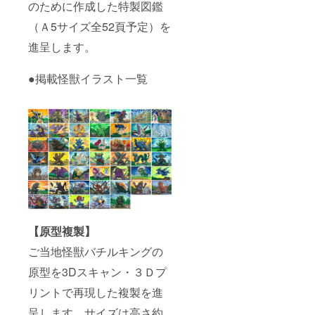
のために作成した特製図鑑
（Ａ5サイズ全52頁予定）を
進呈します。
●掲載怪獣イラスト一覧
【原型複製】
ご当地怪獣バチルキングの
原型を3Dスキャン・３Ｄプ
リントで再現した複製を進
呈します。サイズは高さ約