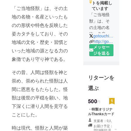
トを掲載し
「ご当地怪獣」は、その土
ています
「ご当地怪
地の名物・名産といったも
獣」は、そ
のの形状や特色を反映した
の土地の名
姿カタチをしており、その
物・名産と
gotouchikaiju
いったもの
http://gotouchikaiju.com/
地域の文化・歴史・習慣と
の形状や特
メッセー
いった地域の源となる力の
色を反映し
ジを送る
象徴であり守り神である。
た姿カタチ
をしてお
その昔、人間は怪獣を神と
り、 その
リターンを
地域の文
崇め、崇められた怪獣は人
化・歴史・
選ぶ
間に恩恵をもたらした。怪
習慣といっ
獣は後世の平穏を願い、地
た地域の源
500
円
となる力の
下深くに潜り人間を見守る
・特製オリジナ
象徴であり
ルThanksカード
ことにした。
守り神であ
支援者：0人
る。
お届け予定：
時は現代、怪獣と人間が築
こ
2016年01月