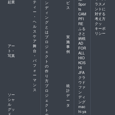
起業
テ
ン
ビ
ラスメ
Spor
ィ
デ
ス
ントに
ts
ー
ィ
対する
CAM
・
ン
考え方
PFI
ヘ
グ
クッ
RE
ル
と
キーポ
ふる
ス
は
リシー
さと
ケ
プ
実
納税
ア
ロ
施
AD
アー
舞
ジ
事
FOR
ト・
台
ェ
例
ALL
写真
・
ク
HIO
パ
ト
KOS
フ
の
HI
ォ
作
JFA
ー
り
クラ
マ
方
ウド
ン
プ
統
ファ
ス
ロ
計
ン
ソー
ジ
デ
ディ
シャ
ェ
ー
ング
ル
ク
タ
mac
グッ
ト
hi-ya
ド
の