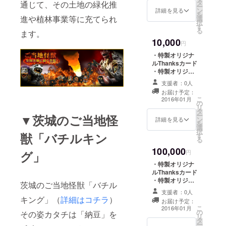
タ
バッジ ・特製怪
通じて、その土地の緑化推
ー
ン
獣図鑑（全ライ
詳細を見る
を
進や植林事業等に充てられ
選
ンナップ）
択
す
る
ます。
10,000
円
・特製オリジナ
ルThanksカード
・特製オリジナ
ルカンバッジ ・
支援者：0人
特製怪獣図鑑
お届け予定：
（全ラインナッ
こ
2016年01月
の
プ）
リ
タ
ー
▼茨城のご当地怪
ン
詳細を見る
を
選
択
獣「バチルキン
す
る
100,000
グ」
円
・特製オリジナ
ルThanksカード
・特製オリジナ
茨城のご当地怪獣「バチル
ルカンバッジ ・
支援者：0人
特製オリジナル
キング」（
詳細はコチラ
）
お届け予定：
Ｔシャツ ・特製
こ
2016年01月
の
怪獣図鑑（全ラ
その姿カタチは「納豆」を
リ
タ
インナップ） ・
ー