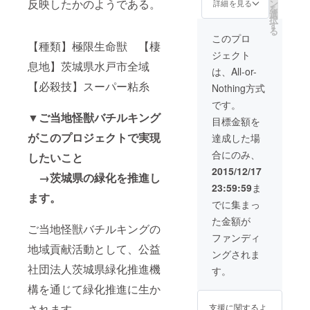
反映したかのようである。
ン
ご当地怪獣バチ
詳細を見る
を
選
ルキング原型複
択
す
製
る
このプロ
【種類】極限生命獣 【棲
ジェクト
息地】茨城県水戸市全域
は、All-or-
【必殺技】スーパー粘糸
Nothing方式
です。
▼ご当地怪獣バチルキング
目標金額を
がこのプロジェクトで実現
達成した場
合にのみ、
したいこと
2015/12/17
→茨城県の緑化を推進し
23:59:59
ま
ます。
でに集まっ
た金額が
ご当地怪獣バチルキングの
ファンディ
地域貢献活動として、公益
ングされま
社団法人茨城県緑化推進機
す。
構を通じて緑化推進に生か
されます。
支援に関するよ