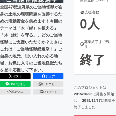
全国47都道府県のご当地怪獣が自
まちづくり・地域活性化
支援者数
身の土地の環境問題を改善するた
0
人
めの活動資金を集めます！今回の
CAMPFIRE for Social Good
CAMPFIRE Creation
テーマは「木（緑）を植える」
CAMPFIREふるさと納税
machi-ya
コミュニティ
「木（緑）を守る」。どのご当地
怪獣にご支援いただくか？まさに
募集終了まで残
り
これは「ご当地怪獣総選挙！」ご
終了
自身の地元、思い入れのある地
域、お気に入りのご当地怪獣たち
を是非応援して下さい。
ポスト
シェア
LINEで送る
URLコピー
このプロジェクトは、
埋め込み
QRコード
2015/10/23
に募集を開始
し、
2015/12/17
に募集を
終了しました