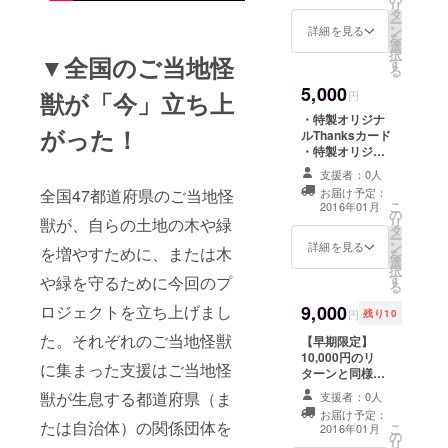
リ
タ
ー
ン
詳細を見る
を
選
択
▼全国のご当地怪
す
る
5,000
獣が「今」立ち上
円
・特製オリジナ
がった！
ルThanksカード
・特製オリジナ
ルＴシャツ
支援者：0人
お届け予定：
全国47都道府県のご当地怪
こ
2016年01月
の
リ
獣が、自らの土地の木や緑
タ
ー
ン
詳細を見る
を増やすために、または木
を
選
択
す
や緑を守るために今回のプ
る
9,000
ロジェクトを立ち上げまし
円
残り10
た。それぞれのご当地怪獣
【早期限定】
10,000円のリ
に集まった支援はご当地怪
ターンと同様で
す。 ・特製オリ
獣が生息する都道府県（ま
支援者：0人
ジナルThanks
お届け予定：
カード ・特製オ
たは自治体）の関係団体を
こ
2016年01月
の
リジナルカン
リ