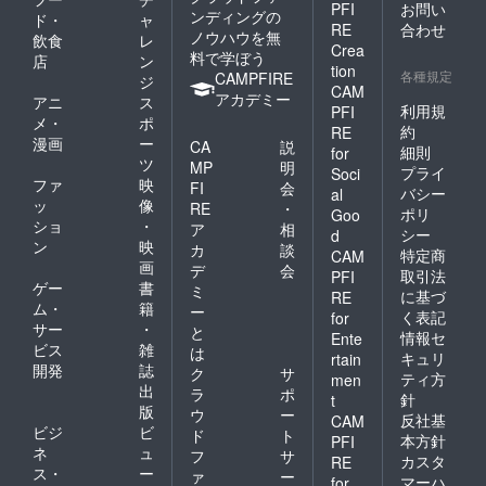
PFI
お問い
ンディングの
ド・
ャ
RE
合わせ
ノウハウを無
飲食
レ
Crea
料で学ぼう
店
ン
tion
各種規定
CAMPFIRE
ジ
CAM
アカデミー
アニ
ス
利用規
PFI
メ・
ポ
約
RE
漫画
ー
CA
説
細則
for
ツ
MP
明
プライ
Soci
ファ
映
FI
会
バシー
al
ッ
像
RE
・
ポリ
Goo
ショ
・
ア
相
シー
d
ン
映
カ
談
特定商
CAM
画
デ
会
取引法
PFI
ゲー
書
ミ
に基づ
RE
ム・
籍
ー
く表記
for
サー
・
と
情報セ
Ente
ビス
雑
は
キュリ
rtain
開発
誌
ク
サ
ティ方
men
出
ラ
ポ
針
t
版
ウ
ー
反社基
CAM
ビジ
ビ
ド
ト
本方針
PFI
ネ
ュ
フ
サ
カスタ
RE
ス・
ー
ァ
ー
マーハ
for