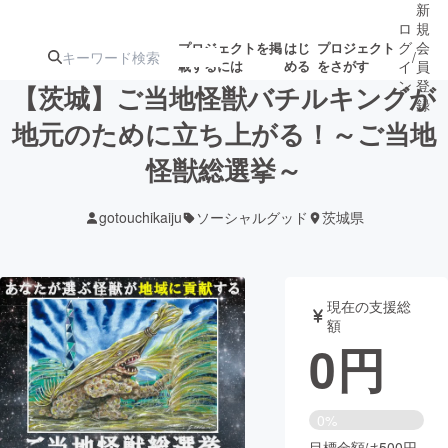
新
ロ
規
グ
会
プロジェクトを掲
はじ
プロジェクト
/
載するには
める
をさがす
イ
員
ン
登
【茨城】ご当地怪獣バチルキングが
録
地元のために立ち上がる！～ご当地
怪獣総選挙～
人気のプロ
注目のリ
注目の新着プロ
募集終了が近いプ
もうすぐ公開
ジェクト
ターン
ジェクト
ロジェクト
されます
gotouchikaiju
ソーシャルグッド
茨城県
アート・写真
音楽
現在の支援総
テクノロジー・ガジェット
ゲーム・サ
額
0
円
映像・映画
書籍・雑誌
0%
ビジネス・起業
チャレンジ
目標金額は500円