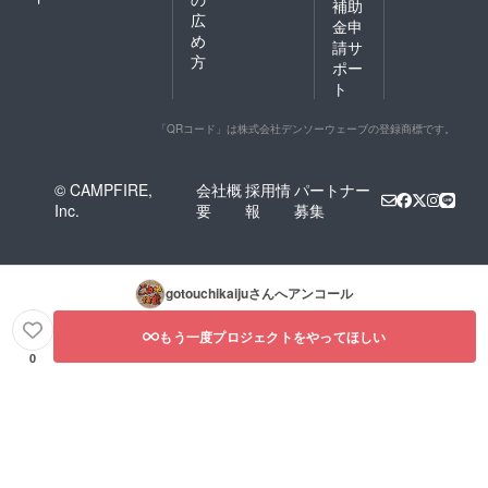
補助
広
金申
め
請サ
方
ポー
ト
「QRコード」は株式会社デンソーウェーブの登録商標です。
© CAMPFIRE,
会社概
採用情
パートナー
Inc.
要
報
募集
gotouchikaiju
さんへアンコール
もう一度プロジェクトをやってほしい
0