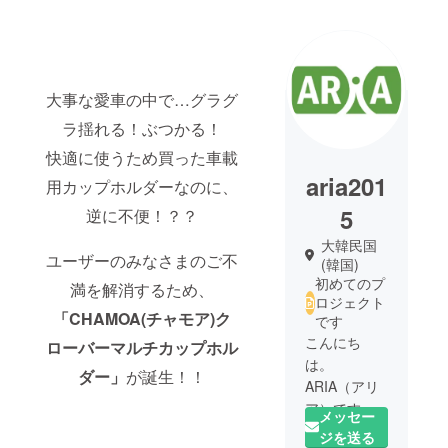
大事な愛車の中で…グラグ
ラ揺れる！ぶつかる！
快適に使うため買った車載
aria201
用カップホルダーなのに、
5
逆に不便！？？
大韓民国
ユーザーのみなさまのご不
(韓国)
初めてのプ
満を解消するため、
ロジェクト
「CHAMOA(チャモア)ク
です
こんにち
ローバーマルチカップホル
は。
ダー」
が誕生！！
ARIA（アリ
ア）です。
メッセー
車好きが集
ジを送る