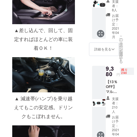
ス充電
支援
ホル
パッド
者：
ダー＋
が入っ
8人
テーブ
ていま
お届
ル セッ
せん。
け予
ト内容
定：
充電で
■FIX
2021
▲差し込んで、回して、固
きませ
年04
BODY ■
ん※ ・
こ
月
カップ
定すればほとんどの車に装
の
一般販
リ
ホル
タ
売予定
ー
着ＯＫ！
ダーフ
ン
価格：
詳細を見る
を
レーム
選
8,480円
択
■カップ
す
・限定
る
トレイ4
300個
9,3
個 ■
★住所
残り
テーブ
80
290
の誤入
円
ル1個
力や長
【13％
・一般
期不
OFF】
販売予
在、受
マルチ
定価
け取り
カップ
格：
▲ 減速帯(ハンプ)を乗り越
拒否な
支援
ホル
8,480円
ど、お
者：
ダー＋
えてもこの安定感。ドリン
※本リ
210
客様都
テーブ
ターン
人
合によ
クもこぼれません。
ル＋充
にはワ
お届
る再配
電パッ
イヤレ
け予
送の際
ド セッ
定：
ス充電
の配送
2021
ト内容
パッド
料はお
年04
■FIX
が入っ