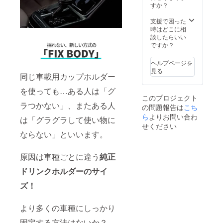
の配送
すか？
料はお
客様に
支援で困った
ご負担
時はどこに相
いただ
談したらいい
きま
ですか？
す。
ヘルプページを
見る
同じ車載用カップホルダー
を使っても…ある人は「グ
このプロジェクト
ラつかない」、またある人
の問題報告は
こち
ら
よりお問い合わ
は「グラグラして使い物に
せください
ならない」といいます。
原因は車種ごとに違う
純正
ドリンクホルダーのサイ
ズ！
より多くの車種にしっかり
固定する方法はないか？