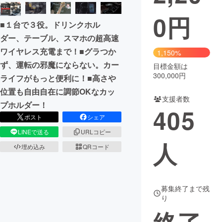
0
円
まちづくり・地域活性化
■１台で３役。ドリンクホル
ダー、テーブル、スマホの超高速
CAMPFIRE for Social Good
CAMPFIRE Creation
ワイヤレス充電まで！■グラつか
1,150%
CAMPFIREふるさと納税
machi-ya
コミュニティ
ず、運転の邪魔にならない。カー
目標金額は
300,000円
ライフがもっと便利に！■高さや
位置も自由自在に調節OKなカッ
支援者数
プホルダー！
405
ポスト
シェア
LINEで送る
URLコピー
人
埋め込み
QRコード
募集終了まで残
り