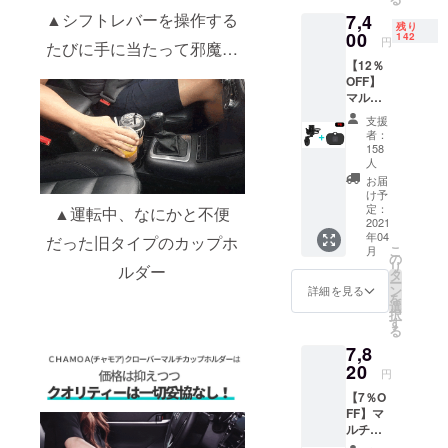
個 ・一
料はお
▲シフトレバーを操作する
7,4
般販売
客様に
残り
予定価
00
ご負担
142
円
たびに手に当たって邪魔…
格：
いただ
【12％
7,000円
きま
OFF】
★住所
す。
マルチ
の誤入
カップ
力や長
支援
ホル
期不
者：
ダー＋
在、受
158
テーブ
け取り
人
ル セッ
拒否な
お届
ト内容
ど、お
け予
■FIX
定：
客様都
▲運転中、なにかと不便
2021
BODY ■
合によ
年04
だった旧タイプのカップホ
カップ
る再配
こ
月
ホル
の
送の際
リ
ルダー
ダーフ
タ
の配送
ー
レーム
ン
料はお
詳細を見る
を
■カップ
選
客様に
択
トレイ4
す
ご負担
る
個 ■
いただ
7,8
テーブ
きま
20
ル1個 ※
す。
円
本リ
【7％O
ターン
FF】マ
にはワ
ルチ
イヤレ
カップ