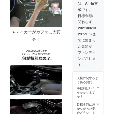
個 ■
期不
は、
All-In方
テーブ
在、受
式
です。
ル1個 ■
け取り
高速ワ
拒否な
目標金額に
イヤレ
ど、お
関わらず、
ス充電
客様都
パッド
合によ
2021/03/13
１個 ■C
▲マイカーがカフェに大変
る再配
23:59:59
ま
タイプ
送の際
ケーブ
身！
の配送
でに集まっ
ル１個
料はお
た金額が
・一般
客様に
販売予
ご負担
ファンディ
定価
いただ
ングされま
格：
きま
10,800
す。
す。
円 ★住
所の誤
入力や
支援に関するよ
長期不
くある質問
在、受
け取り
手数料はいく
拒否な
らかかります
ど、お
か？
客様都
合によ
目標金額に届
る再配
かなかった場
送の際
合どうなりま