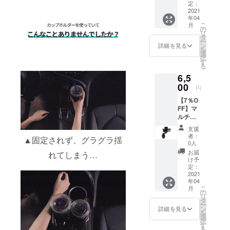
■FIX
定：
BODY ■
2021
年04
カップ
こ
月
ホル
の
リ
ダーフ
タ
ー
レーム
ン
詳細を見る
を
■カップ
選
択
トレイ4
す
る
個 ・一
6,5
般販売
予定価
00
円
格：
【7％O
7,000円
FF】マ
・限定
ルチ
200個
カップ
★住所
支援
ホル
の誤入
者：
▲固定されず、グラグラ揺
ダー単
力や長
0人
品 セッ
期不
お届
れてしまう…
ト内容
在、受
け予
■FIX
け取り
定：
BODY ■
2021
拒否な
年04
カップ
ど、お
こ
月
ホル
客様都
の
リ
ダーフ
合によ
タ
ー
レーム
る再配
ン
詳細を見る
を
■カップ
送の際
選
択
トレイ4
の配送
す
る