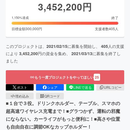
3,452,200
円
終了
1,150
%達成
目標金額
300,000
円
支援者数
405
人
このプロジェクトは、
2021/02/15
に募集を開始し、
405
人の支援
により
3,452,200
円の資金を集め、
2021/03/13
に募集を終了し
ました
もう一度プロジェクトをやってほしい
25
ポスト
シェア
LINEで送る
URLコピー
埋め込み
QRコード
■１台で３役。ドリンクホルダー、テーブル、スマホの
超高速ワイヤレス充電まで！■グラつかず、運転の邪魔
にならない。カーライフがもっと便利に！■高さや位置
も自由自在に調節OKなカップホルダー！