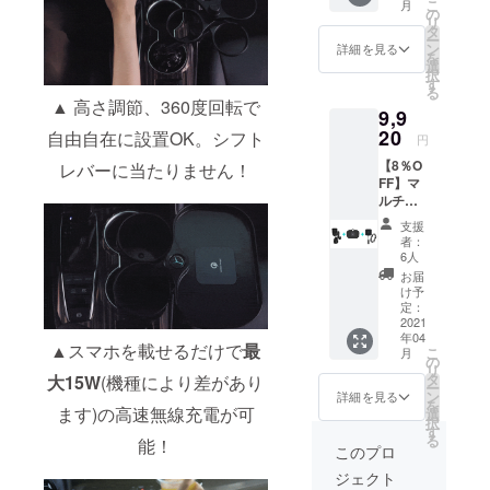
客様に
こ
月
BODY ■
の
ていま
ご負担
リ
カップ
タ
せん。
いただ
ー
ホル
ン
充電で
詳細を見る
きま
を
ダーフ
選
きませ
す。
択
レーム
す
ん。※
る
■カップ
★住所
▲ 高さ調節、360度回転で
9,9
トレイ4
の誤入
20
個 ■
自由自在に設置OK。シフト
力や長
円
テーブ
期不
【8％O
レバーに当たりません！
ル1個 ■
在、受
FF】マ
高速ワ
け取り
ルチ
イヤレ
拒否な
カップ
ス充電
ど、お
支援
ホル
パッド
客様都
者：
ダー＋
１個 ■C
6人
合によ
テーブ
タイプ
る再配
お届
ル＋充
ケーブ
け予
送の際
電パッ
定：
ル１個
の配送
ド セッ
2021
・一般
料はお
年04
ト内容
販売予
客様に
▲スマホを載せるだけで
最
こ
月
■FIX
の
定価
ご負担
リ
BODY ■
タ
格：
大15W
(機種により差があり
いただ
ー
カップ
ン
10,800
詳細を見る
きま
を
ホル
ます)の高速無線充電が可
選
円 ・限
す。
択
ダーフ
す
定500個
る
能！
レーム
★住所
このプロ
■カップ
の誤入
ジェクト
トレイ4
力や長