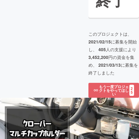
終了
このプロジェクトは、
2021/02/15
に募集を開始
し、
405
人の支援により
3,452,200
円の資金を集
め、
2021/03/13
に募集を
終了しました
もう一度プロジェ
2
クトをやってほし
5
い