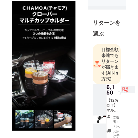
まって、
カー用品だ
けを10年以
リターンを
上取り扱っ
てきまし
選ぶ
た。
情熱はその
まま、性能
目標金額
未達でも
はパワー
リターン
アップ！
が届きま
他とは違う
す
(All-in
デザイン、
方式)
コスパ抜
6,1
残り
群。そんな
50
170
円
カッコいい
【12％
製品たちを
OFF】
世に送り出
マルチ
カップ
すため、い
支援
ホル
者：
つでも最善
ダー単
30人
品 セッ
を尽くしま
お届
ト内容
け予
す！