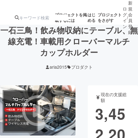
新
ロ
規
グ
会
プロジェクトを掲
はじ
プロジェクト
/
載するには
める
をさがす
イ
員
ン
登
一石三鳥！飲み物収納にテーブル、無
録
線充電！車載用クローバーマルチ
カップホルダー
人気のプロ
注目のリ
注目の新着プロ
募集終了が近いプ
もうすぐ公開
ジェクト
ターン
ジェクト
ロジェクト
されます
aria2015
プロダクト
アート・写真
音楽
現在の支援総
テクノロジー・ガジェット
ゲーム・サ
額
3,45
映像・映画
書籍・雑誌
2,20
ビジネス・起業
チャレンジ