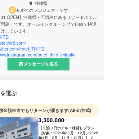
沖縄県
初めてのプロジェクトです
07.31 OPEN】沖縄県・石垣島にあるリゾートホテル
D石垣島」です。オールインクルーシブで自由で快適
届けしています。
HIRD
hotelthird.com/
twitter.com/hotel_THIRD
www.instagram.com/hotel_third.ishigaki/
メッセージを送る
を選ぶ
標金額未達でもリターンが届きます
(All-in方式)
3,300,000
円
【２泊３日ホテル一棟貸しプラン
（対象：2021年11月・12月／2022
年1月・2月・11月・12月）】 ２泊