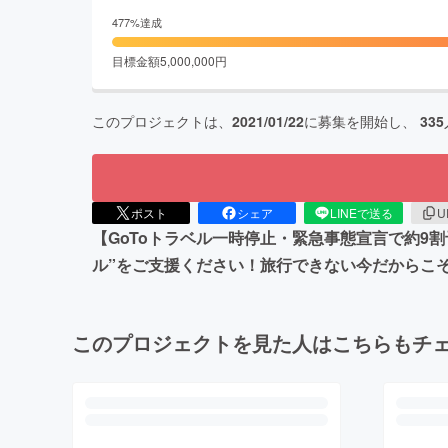
477
%達成
目標金額
5,000,000
円
このプロジェクトは、
2021/01/22
に募集を開始し、
335
ポスト
シェア
LINEで送る
U
【GoToトラベル一時停止・緊急事態宣言で約9
ル”をご支援ください！旅行できない今だからこ
このプロジェクトを見た人はこちらもチ