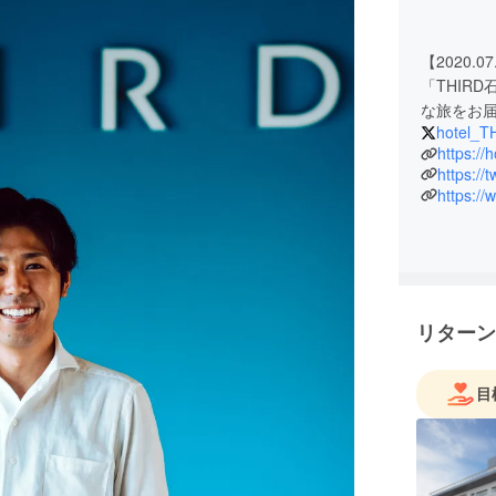
【2020.
「THIR
な旅をお
hotel_T
https://
https://
https://
リターン
目