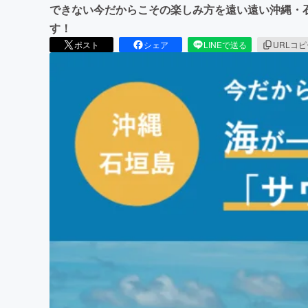
できない今だからこその楽しみ方を遠い遠い沖縄・
す！
ポスト
シェア
LINEで送る
URLコ