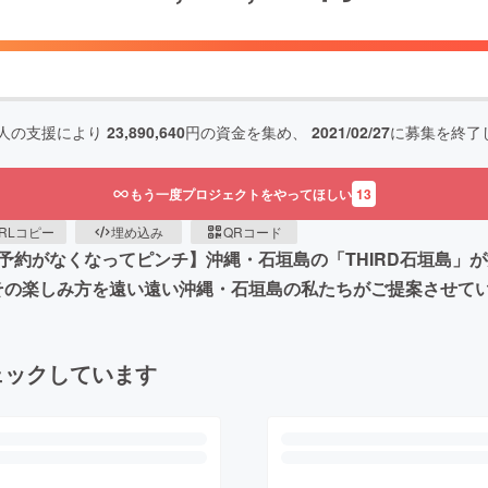
人の支援により
23,890,640
円の資金を集め、
2021/02/27
に募集を終了
もう一度プロジェクトをやってほしい
13
RLコピー
埋め込み
QRコード
割予約がなくなってピンチ】沖縄・石垣島の「THIRD石垣島」
その楽しみ方を遠い遠い沖縄・石垣島の私たちがご提案させて
ェックしています