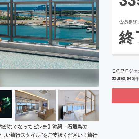
募集終
CAMPFIRE for Social Good
CAMPFIRE Creation
終
CAMPFIREふるさと納税
machi-ya
コミュニティ
このプロジェ
23,890,640
円
予約がなくなってピンチ】沖縄・石垣島の
新しい旅行スタイル”をご支援ください！旅行