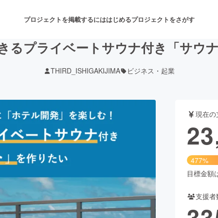
プロジェクトを掲載するには
はじめる
プロジェクトをさがす
きるプライベートサウナ付き「サウ
THIRD_ISHIGAKIJIMA
ビジネス・起業
注目のリターン
注目の新着プロジェクト
募集終了が近いプロジェクト
も
現在の
音楽
舞台・パフォーマンス
23
ゲーム・サービス開発
フード・飲食店
477%
書籍・雑誌出版
アニメ・漫画
目標金額は5
支援者
チャレンジ
ビューティー・ヘルスケ
33