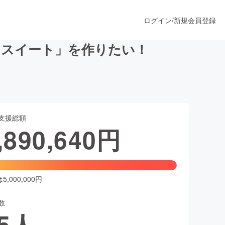
ログイン
/
新規会員登録
ナスイート」を作りたい！
うすぐ公開されます
支援総額
プロダクト
,890,640
円
ファッション
スポーツ
,000,000円
数
ア
ソーシャルグッド
5
人