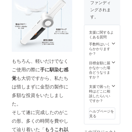
ポンジ
(税込・
が遅れ
ファンディ
フィル
送料
る場合
ングされま
ターx1
込） ※
がござ
個
追跡可
いま
す。
※割
能の佐
す。
引率
川急便
は、税
で配送
支援に関するよ
込予定
いたし
くある質問
販売価
ます。
格
※ご支援
手数料はいく
(12,980
の数が
らかかります
円)＋送
想定を
か？
料(一律
上回っ
もちろん、軽いだけでなく
600円)
た場
目標金額に届
に対す
合、製
かなかった場
ご使用の際に
手に馴染む感
るもの
造工程
合どうなりま
です。
上の都
すか？
覚
も大切ですから、私たち
※追跡可
合等に
能の佐
は惜しまずに金型の製作に
より出
支援で困った
川急便
荷時期
時はどこに相
多額な投資をいたしまし
で配送
が遅れ
談したらいい
いたし
る場合
ですか？
た。
ます。
がござ
※ご支援
いま
ヘルプページを
そして遂に完成したのがこ
の数が
す。
見る
想定を
の形。多くの時間を費やし
上回っ
た場
て辿り着いた「
もうこれ以
このプロジェクト