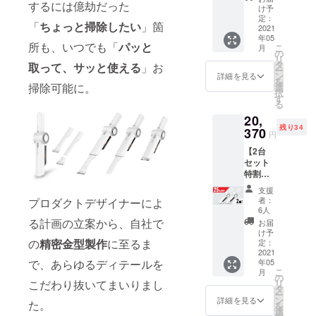
するには億劫だった
していま
------- ※
フィル
け予
梱包明
ターx1
定：
す。
「
ちょっと掃除したい
」箇
細：
2021
個 ＋ 交
年05
JY33（
換用ス
所も、いつでも「
パッと
こ
月
本体、
ポンジ
の
リ
隙間ノ
フィル
タ
取って、サッと使える
」お
ー
ズル、
ターx1
ン
詳細を見る
を
ブラ
個
掃除可能に。
選
択
シ、
※割
す
る
USB
引率
20,
Type-C
は、税
残り34
ケーブ
370
込予定
円
ル
販売価
【2台
1.2m、
格
セット
充電
(12,980
特割
器、取
円)＋送
25%OF
扱説明
料(一律
支援
F】 -----
書）＋
600円)
者：
プロダクトデザイナーによ
-----------
交換用
に対す
6人
-----------
HEPA
るもの
る計画の立案から、自社で
お届
------- ※
フィル
です。
け予
梱包明
の
精密金型製作
に至るま
ターx1
定：
※追跡可
細：2台
2021
個 ＋ 交
能の佐
年05
で、あらゆるディテールを
ｘ「
換用ス
川急便
こ
月
JY33（
ポンジ
の
で配送
リ
こだわり抜いてまいりまし
本体、
フィル
タ
いたし
ー
隙間ノ
ターx1
ン
ます。
詳細を見る
た。
を
ズル、
個 ※
選
※ご支援