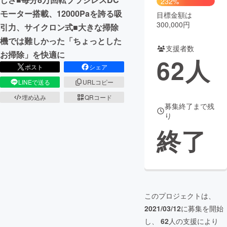
232%
モーター搭載、12000Paを誇る吸
目標金額は
300,000円
引力、サイクロン式■大きな掃除
機では難しかった「ちょっとした
支援者数
お掃除」を快適に
62
人
ポスト
シェア
LINEで送る
URLコピー
埋め込み
QRコード
募集終了まで残
り
終了
このプロジェクトは、
2021/03/12
に募集を開始
し、
62
人の支援により