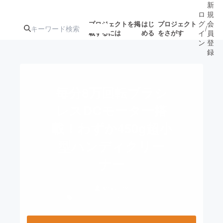
新
ロ
規
グ
会
プロジェクトを掲
はじ
プロジェクト
/
載するには
める
をさがす
イ
員
ン
登
録
人気のプロ
注目のリ
注目の新着プロ
募集終了が近いプ
もうすぐ公開
毎分8万回転ブラシ
ジェクト
ターン
ジェクト
ロジェクト
されます
レスDCモーター搭
載！わずか450g超小
アート・写真
音楽
型ハンディクリー
テクノロジー・ガジェット
ナー
ゲーム・サ
映像・映画
書籍・雑誌
Beautitec
テクノロジー・ガジェット
ビジネス・起業
チャレンジ