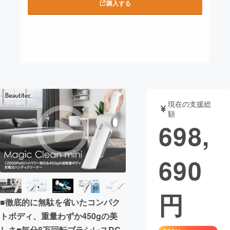
購入する
まちづくり・地域活性化
このプロジェクトは2021/04/20に募集を終了
しました。
こちらから関連ページを閲覧いただけます。
CAMPFIRE for Social Good
CAMPFIRE Creation
CAMPFIREふるさと納税
machi-ya
コミュニティ
現在の支援総
額
698,
690
円
■徹底的に無駄を省いたコンパク
トボディ、重量わずか450gの美
しさ■毎分8万回転ブラシレスDC