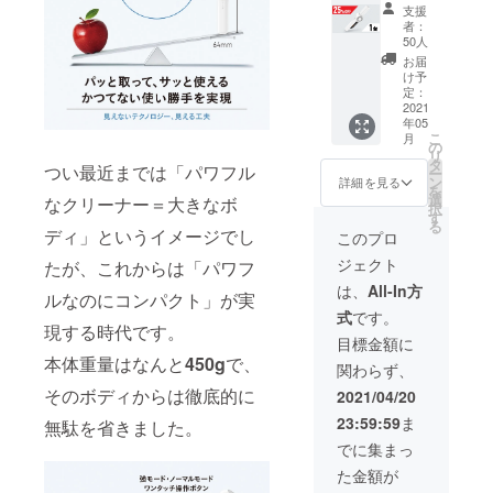
25%OF
器、取
料(一律
荷時期
支援
F】 -----
扱説明
600円)
が遅れ
者：
-----------
書）＋
に対す
50人
る場合
-----------
交換用
るもの
がござ
お届
------- ※
HEPA
です。
け予
いま
梱包明
フィル
定：
※割引後
す。
細：
2021
ターx1
単価
年05
JY33（
個 ＋ 交
10,185
こ
月
本体、
換用ス
の
円(税
リ
隙間ノ
ポンジ
タ
込・送
つい最近までは「パワフル
ー
ズル、
フィル
ン
料込）
詳細を見る
を
ブラ
ターx1
選
※追跡可
なクリーナー＝大きなボ
択
シ、
個」
す
能の佐
る
USB
※割引率
ディ」というイメージでし
川急便
このプロ
Type-C
は、税
で配送
ジェクト
たが、これからは「パワフ
ケーブ
込予定
いたし
ル
販売価
ます。
は、
All-In方
ルなのにコンパクト」が実
1.2m、
格
※ご支援
式
です。
充電
(12,980
の数が
現する時代です。
器、取
円)＋送
想定を
目標金額に
扱説明
料(一律
上回っ
本体重量はなんと
450g
で、
関わらず、
書）＋
600円)
た場
交換用
に対す
そのボディからは徹底的に
合、製
2021/04/20
HEPA
るもの
造工程
23:59:59
ま
フィル
無駄を省きました。
です。
上の都
ターx1
※割引後
合等に
でに集まっ
個 ＋ 交
単価
より出
た金額が
換用ス
9,503円
荷時期