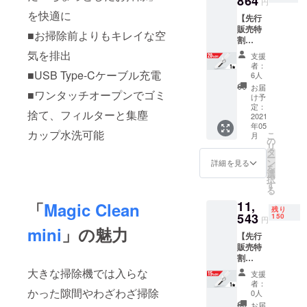
864
円
ビューティ
を快適に
【先行
テック）ブ
販売特
■お掃除前よりもキレイな空
割
ランドを立
20%OF
気を排出
ち上げ、
支援
F】 -----
者：
Beauty＆
-----------
■USB Type-Cケーブル充電
6人
-----------
Technology
お届
■ワンタッチオープンでゴミ
------- ※
け予
の融合をス
梱包明
定：
捨て、フィルターと集塵
ローガン
細：
2021
年05
JY33（
に。最先端
カップ水洗可能
こ
月
本体、
の
リ
の技術を盛
隙間ノ
タ
ー
ズル、
り込みつつ
ン
詳細を見る
を
ブラ
選
優れたデザ
択
シ、
す
る
イン性も兼
USB
11,
Type-C
「
Magic Clean
ね備えた、
残り
ケーブ
543
150
円
新しい価
ル
mini
」の魅力
【先行
値・市場を
1.2m、
販売特
充電
創造する新
割
器、取
機軸の家電
15%OF
扱説明
大きな掃除機では入らな
支援
F】 -----
書）＋
ブランドの
者：
-----------
かった隙間やわざわざ掃除
交換用
0人
確立を目指
-----------
HEPA
お届