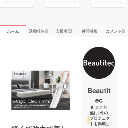
活動報告
支援者
仲間募集
コメント
ホーム
7
62
2
Beautit
ec
東京都
他に1件の
プロジェク
トを掲載し