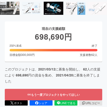
現在の支援総額
698,690
円
終了
232
%達成
目標金額
300,000
円
支援者数
62
人
このプロジェクトは、
2021/03/12
に募集を開始し、
62
人の支援
により
698,690
円の資金を集め、
2021/04/20
に募集を終了しま
した
もう一度プロジェクトをやってほしい
ポスト
シェア
LINEで送る
URLコピー