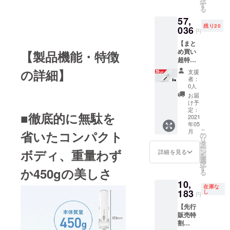
択
ブラ
割引率
す
の数が
る
シ、
は、税
想定を
57,
USB
込予定
上回っ
残り20
Type-C
036
販売価
た場
円
ケーブ
格
合、製
【まと
ル
(12,980
造工程
め買い
1.2m、
【製品機能・特徴
円)＋送
上の都
超特割
充電
料(一律
合等に
30%OF
器、取
600円)
より出
の詳細】
支援
F】 -----
扱説明
に対す
荷時期
者：
-----------
書）＋
るもの
0人
が遅れ
-----------
交換用
です。
る場合
お届
------- ※
HEPA
※追跡可
け予
がござ
梱包明
フィル
定：
能の佐
いま
■徹底的に無駄を
細：6台
2021
ターx1
川急便
す。
年05
ｘ「
個 ＋ 交
で配送
こ
月
省いたコンパクト
JY33（
換用ス
の
いたし
リ
本体、
ポンジ
タ
ます。
ー
隙間ノ
フィル
ボディ、重量わず
ン
※ご支援
詳細を見る
を
ズル、
ターx1
選
の数が
択
ブラ
個」 ※
す
想定を
か450gの美しさ
る
シ、
割引率
上回っ
10,
USB
は、税
た場
在庫な
Type-C
183
込予定
し
合、製
円
ケーブ
販売価
造工程
【先行
ル
格
上の都
販売特
1.2m、
(12,980
合等に
割
充電
円)＋送
より出