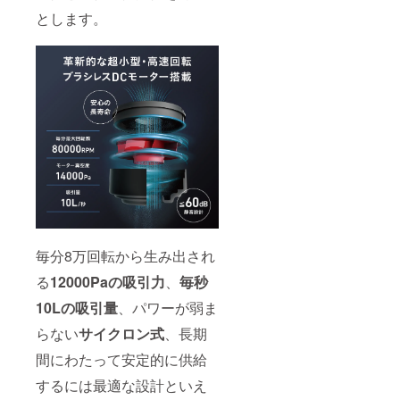
とします。
毎分8万回転から生み出され
る
12000Paの吸引力
、
毎秒
10Lの吸引量
、パワーが弱ま
らない
サイクロン式
、長期
間にわたって安定的に供給
するには最適な設計といえ