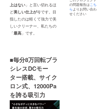
合、製
の問題報告は
こち
上はない
」と言い切れるほ
造工程
上の都
ら
よりお問い合わ
ど
美しい仕上がり
です。目
合等に
せください
より出
指したのは軽くて強力で美
荷時期
が遅れ
しいクリーナー、私たちの
る場合
がござ
「
最高
」です。
いま
す。
■毎分8万回転ブラ
シレスDCモー
ター搭載、サイク
ロン式、12000Pa
を誇る吸引力