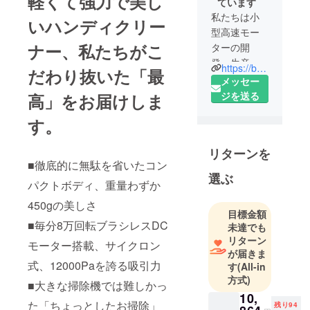
軽くて強力で美し
ています
私たちは小
いハンディクリー
型高速モー
ナー
、私たちがこ
ターの開
発・生産を
https://beautitec.co.jp/
だわり抜いた「
最
基盤としな
メッセー
がら、掃除
ジを送る
高
」をお届けしま
機・ガーデ
す。
ニング工
具・調理家
リターンを
電などモー
■徹底的に無駄を省いたコン
ターを搭載
選ぶ
パクトボディ、重量わずか
した家電製
品の研究開
450gの美しさ
目標金額
発及び製造
■毎分8万回転ブラシレスDC
未達でも
を行ってい
リターン
モーター搭載、サイクロン
ます
が届きま
式、12000Paを誇る吸引力
す
(All-in
2018年には
方式)
■大きな掃除機では難しかっ
日本で
10,
た「ちょっとしたお掃除」
Beautitec（
残り94