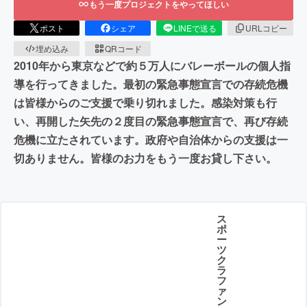
もう一度プロジェクトをやってほしい
ポスト
シェア
LINEで送る
URLコピー
埋め込み
QRコード
2010年から東京などで約５万人にバレーボールの個人指
導を行ってきました。最初の緊急事態宣言での存続危機
は皆様からのご支援で乗り切れました。感染対策も行
い、再開した矢先の２度目の緊急事態宣言で、再び存続
危機に立たされています。政府や自治体からの支援は一
切ありません。皆様のお力をもう一度お貸し下さい。
ス
ポ
ー
ツ
ク
ラ
フ
ァ
ン