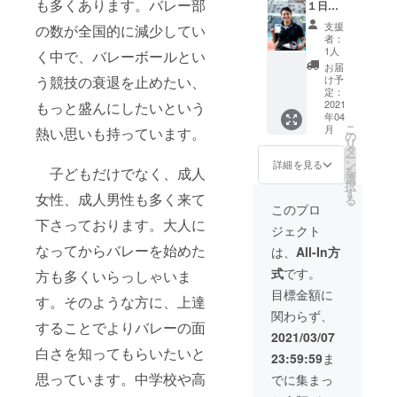
も多くあります。バレー部
す。 商
１日
https://
品説明
（６時
volleyb
支援
の数が全国的に減少してい
は下記
間）使
all-
者：
からご
い放題
ch.tv/pr
1人
く中で、バレーボールとい
覧下さ
です。
oducts/l
お届
い。
チーム
ist.php?
う競技の衰退を止めたい、
け予
https://t
指導、
categor
定：
okyova.
チーム
2021
もっと盛んにしたいという
y_id=22
年04
com/sa.
の試合
&comm
こ
月
熱い思いも持っています。
html
の解
ent2=3
の
リ
（複
説、講
（DVD
タ
ー
製、転
演会な
の著作
ン
詳細を見る
子どもだけでなく、成人
を
売、改
ど、
権は製
選
択
変など
様々な
作者が
す
女性、成人男性も多く来て
る
の行為
形で６
所有す
このプロ
を禁止
時間
るもの
下さっております。大人に
ジェクト
致しま
使って
とし、
す ）
頂いて
なってからバレーを始めた
複製、
は、
All-In方
構いま
転売、
式
です。
方も多くいらっしゃいま
せん！
改変な
（別途
どの行
目標金額に
す。そのような方に、上達
交通
為を禁
関わらず、
費、遠
止致し
することでよりバレーの面
方の場
ます）
2021/03/07
合は宿
白さを知ってもらいたいと
23:59:59
ま
泊費も
頂戴致
思っています。中学校や高
でに集まっ
しま