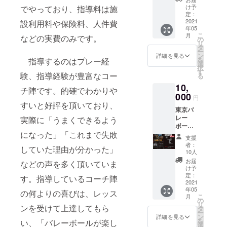
ジナル
ウド
ドファ
け予
でやっており、指導料は施
能性が
ポロ
ファン
定：
ンディ
ござい
シャツ
2021
ディン
設利用料や保険料、人件費
ング用
ます）
年05
１枚。
グのた
に特注
こ
月
などの実費のみです。
TVAの
めに作
の
したも
リ
ロゴが
成した
タ
ので
ー
入った
オリジ
ン
す！お
詳細を見る
を
指導するのはプレー経
オリジ
ナル品
選
礼のお
択
ナルポ
です！
す
手紙と
験、指導経験が豊富なコー
る
ロシャ
お礼の
ともに
10,
ツをお
お手紙
お届け
チ陣です。的確でわかりや
届けし
000
ととも
致しま
円
ます。
にお届
すいと好評を頂いており、
す！
東京バ
ドライ
けしま
（画像
レー
タッチ
実際に「うまくできるよう
す！ ※
はイ
ボール
で着心
写真は
メージ
になった」「これまで失敗
アカデ
地も抜
ポロ
です。
支援
ミー監
群。こ
シャツ
多少の
者：
していた理由が分かった」
修の
れから
です
10人
変更が
レッス
迎える
が、同
ある可
お届
などの声を多く頂いていま
ンＤＶ
夏に最
じデザ
け予
能性が
Ｄ１枚
適で
定：
インの
ござい
す。指導しているコーチ陣
（定価
2021
す。こ
Ｔシャ
ます）
年05
14080~
のクラ
の何よりの喜びは、レッス
ツにな
こ
月
15180
ウド
の
ります※
リ
円） 。
ンを受けて上達してもら
ファン
タ
ー
パー
ディン
ン
詳細を見る
を
い、「バレーボールが楽し
フェク
グのた
選