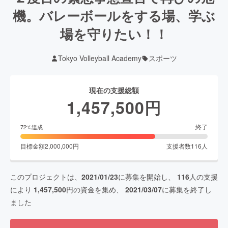
機。バレーボールをする場、学ぶ
場を守りたい！！
Tokyo Volleyball Academy
スポーツ
現在の支援総額
1,457,500
円
終了
72
%達成
目標金額
2,000,000
円
支援者数
116
人
このプロジェクトは、
2021/01/23
に募集を開始し、
116
人の支援
により
1,457,500
円の資金を集め、
2021/03/07
に募集を終了し
ました