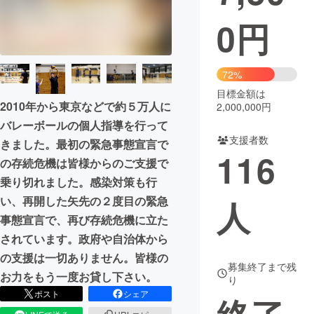
0
円
まちづくり・地域活性化
CAMPFIRE for Social Good
CAMPFIRE Creation
72%
CAMPFIREふるさと納税
machi-ya
コミュニティ
目標金額は
2010年から東京などで約５万人に
2,000,000円
バレーボールの個人指導を行って
支援者数
きました。最初の緊急事態宣言で
116
の存続危機は皆様からのご支援で
乗り切れました。感染対策も行
人
い、再開した矢先の２度目の緊急
事態宣言で、再び存続危機に立た
されています。政府や自治体から
の支援は一切ありません。皆様の
募集終了まで残
お力をもう一度お貸し下さい。
り
ポスト
シェア