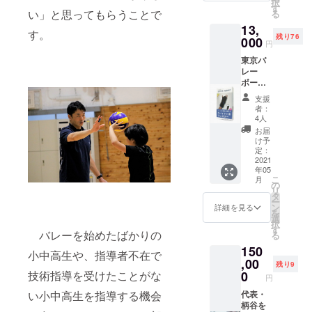
択
トスパ
めに作
す
い」と思ってもらうことで
る
イク、
成した
13,
パー
オリジ
す。
残り76
フェク
000
ナル品
円
トレ
です！
東京バ
シー
お礼の
レー
ブ、上
お手紙
ボール
達ドリ
ととも
アカデ
ルのト
にお届
支援
ミー監
ス、
けしま
者：
修のス
サー
す！
4人
パイク
ブ、レ
お届
練習専
シー
け予
用アシ
ブ、ス
定：
スター
2021
パイク
年05
１個
の応用
こ
月
（定価
編と基
の
リ
16280
礎編か
タ
ー
円）。
らお好
ン
詳細を見る
を
ミート
きなも
選
択
する感
のを１
す
バレーを始めたばかりの
る
覚を鍛
枚お届
150
えるこ
けしま
小中高生や、指導者不在で
とがで
,00
す。 詳
残り9
きる唯
細は下
技術指導を受けたことがな
0
円
一のサ
記から
い小中高生を指導する機会
ポー
代表・
ご覧下
ターで
柄谷を
さい。