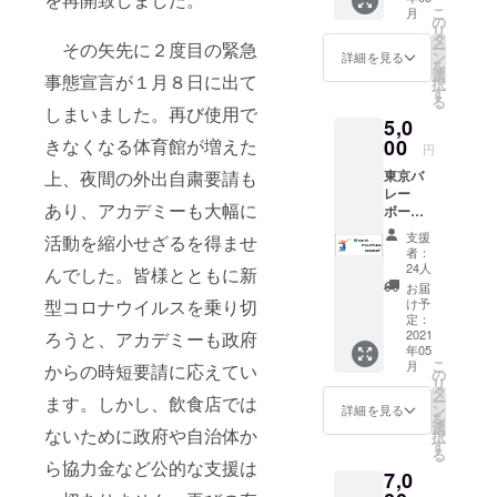
イクロ
特注し
こ
月
エット
ファイ
の
たもの
リ
入り
バー×綿
タ
です！
その矢先に２度目の緊急
ー
フェイ
素材で
ン
お礼の
詳細を見る
を
スタオ
肌触り
選
お手紙
事態宣言が１月８日に出て
択
ル１枚
も抜群
す
ととも
る
（34×8
で、日
にお届
しまいました。再び使用で
5,0
4cm）
常使い
け致し
スパイ
00
きなくなる体育館が増えた
におす
ます！
円
クを打
すめで
（画像
東京バ
上、夜間の外出自粛要請も
つ人の
す。 今
はイ
レー
シル
回のク
メージ
あり、アカデミーも大幅に
ボール
エット
ラウド
です。
アカデ
と、
ファン
多少の
支援
活動を縮小せざるを得ませ
ミー
TVAの
ディン
変更が
者：
（TVA
ロゴが
グ用に
24人
ある可
んでした。皆様とともに新
）オリ
入った
特注し
能性が
お届
ジナ
オリジ
たもの
け予
型コロナウイルスを乗り切
ござい
ル、ス
ナル
定：
です！
ます）
パイク
2021
ろうと、アカデミーも政府
フェイ
お礼の
年05
シル
スタオ
お手紙
こ
月
からの時短要請に応えてい
エット
ルをお
の
ととも
リ
入りバ
届けし
タ
にお届
ー
ます。しかし、飲食店では
スタオ
ます。
ン
け致し
詳細を見る
を
ル１枚
マイク
選
ます！
ないために政府や自治体か
択
（60×1
ロファ
す
（画像
る
20cm）
イバー×
はイ
ら協力金など公的な支援は
7,0
スパイ
綿素材
メージ
クを打
で肌触