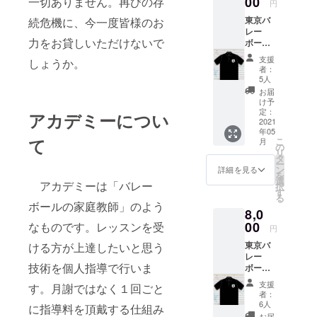
00
一切ありません。再びの存
です。
円
つ人の
りも抜
多少の
東京バ
続危機に、今一度皆様のお
シル
群で、
変更が
レー
エット
運動時
ある可
力をお貸しいただけないで
ボール
と、
に使う
能性が
アカデ
TVAの
と便利
ござい
支援
しょうか。
ミー
ロゴが
です。
ます）
者：
（TVA
入った
今回の
5人
）オリ
オリジ
クラウ
お届
ジナル
ナルバ
ドファ
け予
Ｔシャ
スタオ
定：
ンディ
アカデミーについ
ツ１
2021
ルをお
ング用
年05
枚。
届けし
に特注
て
こ
月
TVAの
ます。
の
したも
リ
ロゴが
マイク
タ
ので
ー
入った
ロファ
ン
す！お
詳細を見る
を
オリジ
イバー×
選
礼のお
アカデミーは「バレー
択
ナルＴ
綿素材
す
手紙と
る
シャツ
で肌触
ともに
ボールの家庭教師」のよう
8,0
をお届
りも抜
お届け
けしま
00
群で、
なものです。レッスンを受
致しま
円
す。 ド
お風呂
す！
東京バ
ける方が上達したいと思う
ライ
上がり
（画像
レー
タッチ
に使う
はイ
技術を個人指導で行いま
ボール
で着心
とお
メージ
アカデ
地も抜
しゃれ
です。
支援
す。月謝ではなく１回ごと
ミー
群で
です。
多少の
者：
（TVA
す。こ
今回の
6人
変更が
に指導料を頂戴する仕組み
）オリ
のクラ
クラウ
ある可
お届