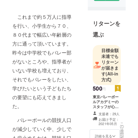
万人の指導
実績があり
ます。元Ｖ
これまで約５万人に指導
リーガーや
リターンを
を行い、小学生から７０、
全国大会経
選ぶ
８０代まで幅広い年齢層の
験者など、
経験豊富な
方に通って頂いています。
コーチ陣が
目標金額
昨今は中学校でもバレー部
指導に当
未達でも
がないところや、指導者が
リターン
たっていま
が届きま
す。また、
いない学校も増えており、
す
(All-in
バレーボー
それでもバレーをしたい、
方式)
ルチャンネ
500
学びたいという子どもたち
円
ルという動
画サイトを
の要望にも応えてきまし
東京バレーボー
ルアカデミーの
開設し、バ
た。
スタッフが心を
レーボール
込め、丁寧なお
支援者：29人
のレッスン
礼のメールを差
バレーボールの競技人口
お届け予定：
し上げます。
動画を配信
こ
2021年05月
の
が減少していく中、少しで
リ
するなど革
タ
ー
ン
詳細を見る
新的な取り
も歯止めをかけ、競技人口