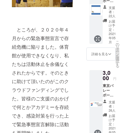
ボール
エット
広げるため
アカデ
と、
支援
の活動にも
ミー
TVAの
者：
（TVA
ロゴが
取り組んで
22人
）オリ
入った
お届
います。
ジナ
オリジ
け予
ところが、２０２０年４
ル、バ
ナルハ
定：
レー
2021
ンドタ
月からの緊急事態宣言で存
年05
ボール
オルを
こ
月
柄ハン
お届け
の
続危機に陥りました。体育
リ
ドタオ
しま
タ
ー
ル１枚
す。マ
ン
詳細を見る
館が使用できなくなり、私
を
（20×2
イクロ
選
択
0cm）
ファイ
す
たちは活動休止を余儀なく
る
バレー
バー×綿
3,0
ボール
されたからです。そのとき
素材で
の柄が
00
肌触り
円
に助けて頂いたのがこのク
入った
も抜群
東京バ
おしゃ
で、日
ラウドファンディングでし
レー
れなデ
常使い
ボール
ザイン
におす
た。皆様のご支援のおかげ
アカデ
のオリ
すめで
支援
ミー
ジナル
す。 今
者：
で何とかアカデミーを存続
（TVA
ハンド
回のク
26人
）オリ
タオル
でき、感染対策を行った上
ラウド
お届
ジナ
をお届
ファン
け予
ル、ス
で緊急事態宣言解除に活動
けしま
定：
ディン
パイク
2021
す。マ
グ用に
を再開致しました。
年05
シル