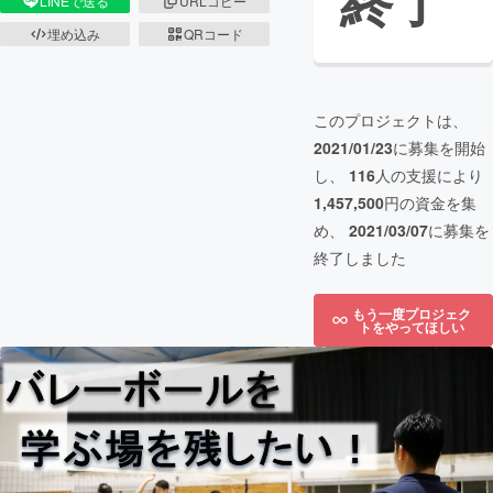
終了
LINEで送る
URLコピー
埋め込み
QRコード
このプロジェクトは、
2021/01/23
に募集を開始
し、
116
人の支援により
1,457,500
円の資金を集
め、
2021/03/07
に募集を
終了しました
もう一度プロジェク
トをやってほしい