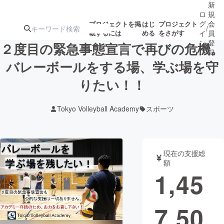
新
ロ
規
グ
会
プロジェクトを掲
はじ
プロジェクト
/
載するには
める
をさがす
イ
員
ン
登
２度目の緊急事態宣言で再びの危機。
録
バレーボールをする場、学ぶ場を守
りたい！！
人気のプロ
注目のリ
注目の新着プロ
募集終了が近いプ
もうすぐ公開
ジェクト
ターン
ジェクト
ロジェクト
されます
Tokyo Volleyball Academy
スポーツ
アート・写真
音楽
現在の支援総
テクノロジー・ガジェット
ゲーム・サ
額
1,45
映像・映画
書籍・雑誌
7,50
ビジネス・起業
チャレンジ