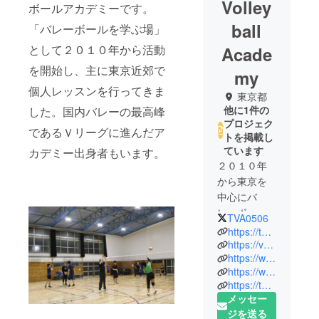
Volley
ボールアカデミーです。
ball
「バレーボールを学ぶ場」
として２０１０年から活動
Acade
を開始し、主に東京近郊で
my
個人レッスンを行ってきま
東京都
他に1件の
した。国内バレーの最高峰
プロジェク
であるＶリーグに進んだア
トを掲載し
ています
カデミー出身者もいます。
２０１０年
から東京を
中心にバ
レーボール
TVA0506
の個人指導
https://tokyova.com/
を行ってき
https://volleyball-ch.tv/index.php
https://www.facebook.com/tokyova/
ました。老
https://www.instagram.com/lssa_tokyova/
若男女を問
https://twitter.com/TVA0506
わず、これ
メッセー
までに約５
ジを送る