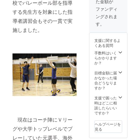
た金額が
校でバレーボール部を指導
す。日
程は双
ファンディ
する先生方を対象にした指
方の都
ングされま
合で調
導者講習会もその一貫で実
整致し
す。
ます。
施しました。
東京か
ら派遣
支援に関するよ
致しま
くある質問
す。公
序良俗
手数料はいく
に反す
らかかります
る内
か？
容、法
令に違
目標金額に届
反する
かなかった場
内容な
合どうなりま
どはお
すか？
受けで
きませ
支援で困った
ん）
時はどこに相
《柄谷
談したらいい
雅紀の
ですか？
経歴》
現在はコーチ陣にＶリー
大阪・
ヘルプページを
北野高
グや大学トップレベルでプ
見る
→筑波
大。 筑
レーしていた元選手、海外