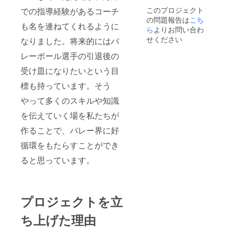
波大時
このプロジェクト
での指導経験があるコーチ
代には
の問題報告は
こち
全日本
も名を連ねてくれるように
大学選
ら
よりお問い合わ
手権優
せください
なりました。将来的にはバ
勝など
の実績
レーボール選手の引退後の
があ
り、マ
受け皿になりたいという目
マさん
標も持っています。そう
バレー
チー
やって多くのスキルや知識
ム、高
校生の
を伝えていく場を私たちが
男子
チーム
作ることで、バレー界に好
などで
指導経
循環をもたらすことができ
験があ
ると思っています。
る。 現
在はス
ポーツ
記者と
して活
プロジェクトを立
動し、
Ｖリー
ち上げた理由
グＴＶ
などで