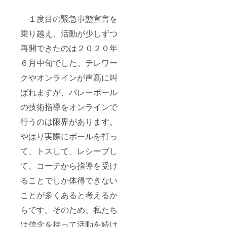
試合解
説も務
１度目の緊急事態宣言を
めてい
る。 最
乗り越え、活動が少しずつ
新の知
識に基
再開できたのは２０２０年
づいた
解説や
６月中旬でした。テレワー
指導に
定評が
クやオンラインが声高に叫
ある。
ばれますが、バレーボール
下記も
ご参考
の技術指導をオンラインで
下さ
い。
行うのは限界があります。
https://
smasp
やはり実際にボールを打っ
o-
casting.
て、トスして、レシーブし
jp/tag/n
て、コーチから指導を受け
ame-
masaki
ることでしか体得できない
_karay
a/
ことが多くあると考えるか
らです。そのため、私たち
は信念を持って活動を続け