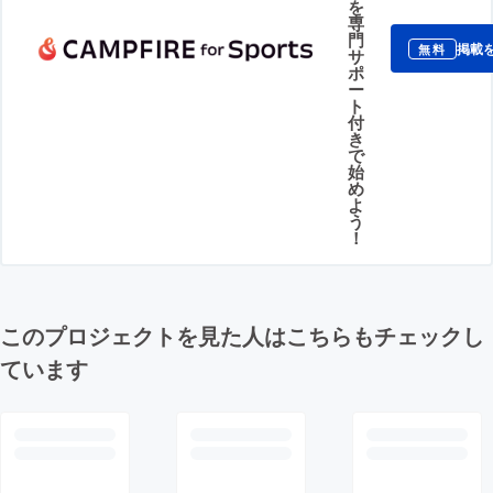
を
専
門
掲載
無料
サ
ポ
ー
ト
付
き
で
始
め
よ
う
！
このプロジェクトを見た人はこちらもチェックし
ています