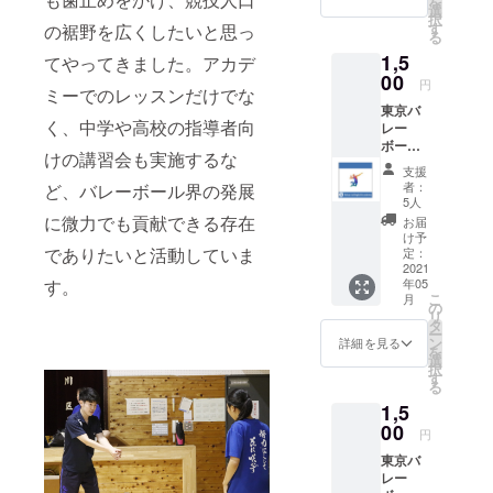
を
選
択
組みを進め
す
の裾野を広くしたいと思っ
る
て参りまし
1,5
てやってきました。アカデ
た。バレー
00
円
ボールの競
ミーでのレッスンだけでな
東京バ
技人口が
く、中学や高校の指導者向
レー
減っていく
ボール
けの講習会も実施するな
アカデ
中で、少し
支援
ミー
者：
ど、バレーボール界の発展
でもそれに
（TVA
5人
歯止めをか
）オリ
に微力でも貢献できる存在
お届
ジナ
け、バレー
け予
ル、ス
でありたいと活動していま
定：
ボールの面
パイク
2021
す。
年05
白さを学ん
シル
こ
月
エット
の
でもらえれ
リ
入りハ
タ
ー
ばと思って
ンドタ
ン
詳細を見る
を
オル１
活動してい
選
択
枚
す
ます。最近
る
（20×2
では指導者
1,5
0cm）
スパイ
00
向けの講習
円
クを打
会を行うな
東京バ
つ人の
レー
ど、裾野を
シル