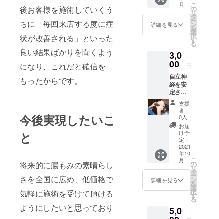
こ
月
きま
後お客様を施術していくう
の
リ
す。
タ
ー
ちに「毎回来店する度に症
ン
詳細を見る
を
選
択
状が改善される」といった
す
る
良い結果ばかりを聞くよう
3,0
00
になり、これだと確信を
円
自立神
もったからです。
経を安
定させ
る当店
支援
独自の
者：
ヘッド
今後実現したいこ
0人
マッ
お届
サー
け予
と
ジ！！
定：
顔の血
2021
年10
流を良
こ
月
くして
将来的に腸もみの素晴らし
の
リ
顔のむ
タ
ー
さを全国に広め、低価格で
くみも
ン
詳細を見る
を
一緒に
選
択
気軽に施術を受けて頂ける
解
す
る
消！！
ようにしたいと思っており
5,0
「有効
期限：