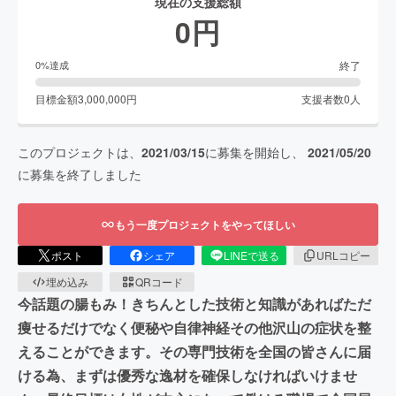
現在の支援総額
0
円
終了
0
%達成
目標金額
3,000,000
円
支援者数
0
人
このプロジェクトは、
2021/03/15
に募集を開始し、
2021/05/20
に募集を終了しました
もう一度プロジェクトをやってほしい
ポスト
シェア
LINEで送る
URLコピー
埋め込み
QRコード
今話題の腸もみ！きちんとした技術と知識があればただ
痩せるだけでなく便秘や自律神経その他沢山の症状を整
えることができます。その専門技術を全国の皆さんに届
ける為、まずは優秀な逸材を確保しなければいけませ