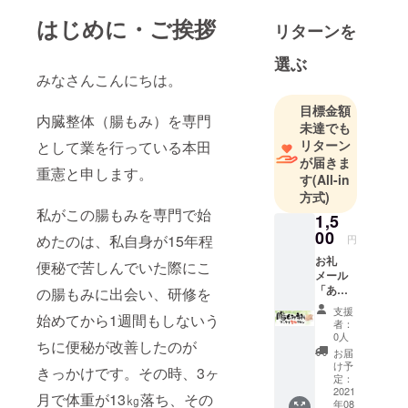
はじめに・ご挨拶
リターンを
選ぶ
みなさんこんにちは。
目標金額
内臓整体（腸もみ）を専門
未達でも
リターン
として業を行っている本田
が届きま
重憲と申します。
す
(All-in
方式)
私がこの腸もみを専門で始
1,5
00
めたのは、私自身が15年程
円
お礼
便秘で苦しんでいた際にこ
メール
「あり
の腸もみに出会い、研修を
がと
支援
始めてから1週間もしないう
う」の
者：
感謝を
0人
ちに便秘が改善したのが
込めて
お届
メッ
け予
きっかけです。その時、3ヶ
セージ
定：
を送ら
2021
月で体重が13㎏落ち、その
年08
せて頂