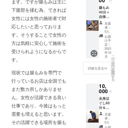
00
ます。ですが腸もみは主に
円
お届け
腸もみ
日より1
下腹部を揉む為、できれば
40分＋
年（日
自律神
曜を除
女性には女性の施術者で対
経安定
く）」
支援
応したいと思っておりま
ヘッド
者：
マッ
0人
す。そうすることで女性の
サージ
お届
10分
け予
方は気軽に安心して施術を
「有効
定：
期限：
2021
受けられようになるからで
年10
お届け
こ
月
日より1
の
す。
リ
年（日
タ
ー
曜を除
ン
詳細を見る
を
く）」
現状では腸もみを専門で
選
択
す
る
行っているお店は全国でも
10,
まだ数カ所しかありませ
000
円
ん。女性が活躍できる良い
全身ほ
ぐし60
仕事であり、今後はもっと
分＆腸
もみ40
需要も増えると思います。
支援
分＆自
者：
律神経
その活躍できる場所を腸も
0人
安定
お届