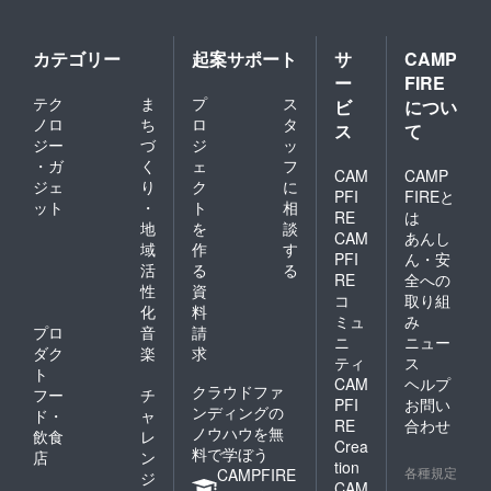
カテゴリー
起案サポート
サ
CAMP
ー
FIRE
テク
ま
プ
ス
ビ
につい
ノロ
ち
ロ
タ
ス
て
ジー
づ
ジ
ッ
・ガ
く
ェ
フ
CAM
CAMP
ジェ
り
ク
に
PFI
FIREと
ット
・
ト
相
RE
は
地
を
談
CAM
あんし
域
作
す
PFI
ん・安
活
る
る
RE
全への
性
資
コ
取り組
化
料
ミュ
み
プロ
音
請
ニ
ニュー
ダク
楽
求
ティ
ス
ト
CAM
ヘルプ
クラウドファ
フー
チ
PFI
お問い
ンディングの
ド・
ャ
RE
合わせ
ノウハウを無
飲食
レ
Crea
料で学ぼう
店
ン
tion
各種規定
CAMPFIRE
ジ
CAM