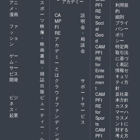
アカデミー
アニ
ス
利用規
PFI
メ・
ポ
約
RE
漫画
ー
CA
説
細則
for
ツ
MP
明
プライ
Soci
ファ
映
FI
会
バシー
al
ッ
像
RE
・
ポリ
Goo
ショ
・
ア
相
シー
d
ン
映
カ
談
特定商
CAM
画
デ
会
取引法
PFI
ゲー
書
ミ
に基づ
RE
ム・
籍
ー
く表記
for
サー
・
と
情報セ
Ente
ビス
雑
は
キュリ
rtain
開発
誌
ク
サ
ティ方
men
出
ラ
ポ
針
t
版
ウ
ー
反社基
CAM
ビジ
ビ
ド
ト
本方針
PFI
ネ
ュ
フ
サ
カスタ
RE
ス・
ー
ァ
ー
マーハ
for
起業
テ
ン
ビ
ラスメ
Spor
ィ
デ
ス
ントに
ts
ー
ィ
対する
CAM
・
ン
考え方
PFI
ヘ
グ