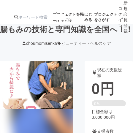
新
ロ
規
グ
会
プロジェクトを掲
はじ
プロジェクト
/
載するには
める
をさがす
イ
員
ン
登
腸もみの技術と専門知識を全国へ！！
録
choumomisenka
ビューティー・ヘルスケア
人気のプロ
注目のリ
注目の新着プロ
募集終了が近いプ
もうすぐ公開
ジェクト
ターン
ジェクト
ロジェクト
されます
現在の支援総
額
アート・写真
音楽
0
円
テクノロジー・ガジェット
ゲーム・サ
0%
目標金額は
映像・映画
書籍・雑誌
3,000,000円
ビジネス・起業
チャレンジ
支援者数