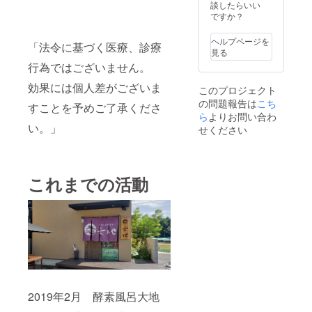
談したらいい
ですか？
ヘルプページを
「法令に基づく医療、診療
見る
行為ではございません。
効果には個人差がございま
このプロジェクト
の問題報告は
こち
すことを予めご了承くださ
ら
よりお問い合わ
い。」
せください
これまでの活動
2019年2月 酵素風呂大地