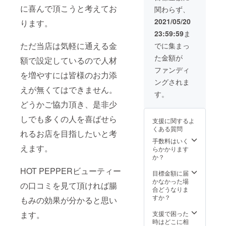
に喜んで頂こうと考えてお
関わらず、
2021/05/20
ります。
23:59:59
ま
ただ当店は気軽に通える金
でに集まっ
た金額が
額で設定しているので人材
ファンディ
を増やすには皆様のお力添
ングされま
えが無くてはできません。
す。
どうかご協力頂き、是非少
しでも多くの人を喜ばせら
支援に関するよ
くある質問
れるお店を目指したいと考
手数料はいく
えます。
らかかります
か？
HOT PEPPERビューティー
目標金額に届
かなかった場
の口コミを見て頂ければ腸
合どうなりま
すか？
もみの効果が分かると思い
ます。
支援で困った
時はどこに相