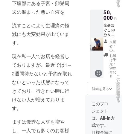
択
～6ヶ
下腹部にある子宮・卵巣周
す
る
月」
辺の溜まった悪い血液を
50,
000
円
流すことにより生理痛の軽
全身ほ
ぐし60
減にも大変効果が出ていま
分＆腸
もみ40
す。
支援
分＆自
者：
律神経
0人
安定
現在私一人でお店を経営し
お届
ヘッド
け予
マッ
ておりますが、最近では1～
定：
サージ
2021
年10
2週間待たないと予約が取れ
10分 5
こ
月
回 回
の
リ
ないといった状態になって
数券
タ
ー
「回数
ン
詳細を見る
きており、行きたい時に行
を
券の有
選
択
効期
す
けない人が増えておりま
る
限 施
このプロ
術開始
す。
ジェクト
～6ヶ
月」
は、
All-In方
まずは優秀な人材を増や
式
です。
し、一人でも多くのお客様
目標金額に