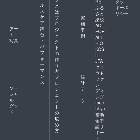
クッ
RE
ル
と
キーポ
ふる
ス
は
リシー
さと
ケ
プ
実
納税
ア
ロ
施
AD
アー
舞
ジ
事
FOR
ト・
台
ェ
例
ALL
写真
・
ク
HIO
パ
ト
KOS
フ
の
HI
ォ
作
JFA
ー
り
クラ
マ
方
ウド
ン
プ
統
ファ
ス
ロ
計
ン
ソー
ジ
デ
ディ
シャ
ェ
ー
ング
ル
ク
タ
mac
グッ
ト
hi-ya
ド
の
補助
広
金申
め
請サ
方
ポー
ト