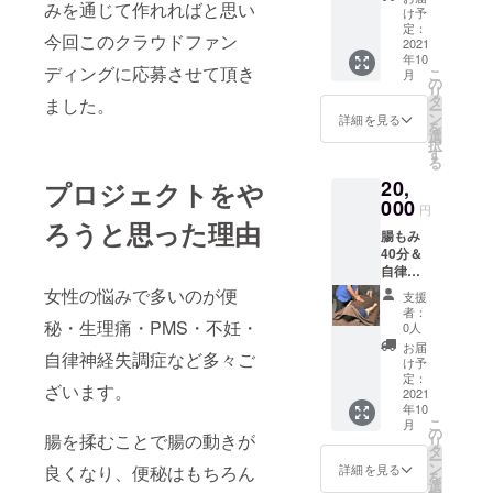
みを通じて作れればと思い
ヘッド
け予
マッ
定：
今回このクラウドファン
サージ
2021
年10
「有効
ディングに応募させて頂き
こ
月
期限：
の
リ
お届け
タ
ました。
ー
日より1
ン
詳細を見る
を
年（日
選
択
曜を除
す
る
く）」
20,
プロジェクトをや
000
円
ろうと思った理由
腸もみ
40分＆
自律神
経安定
女性の悩みで多いのが便
支援
ヘッド
者：
マッ
秘・生理痛・PMS・不妊・
0人
サージ
お届
自律神経失調症など多々ご
10分 5
け予
回 回
定：
ざいます。
数券
2021
年10
「回数
こ
月
券の有
の
腸を揉むことで腸の動きが
リ
効期
タ
ー
限 施
ン
詳細を見る
良くなり、便秘はもちろん
を
術開始
選