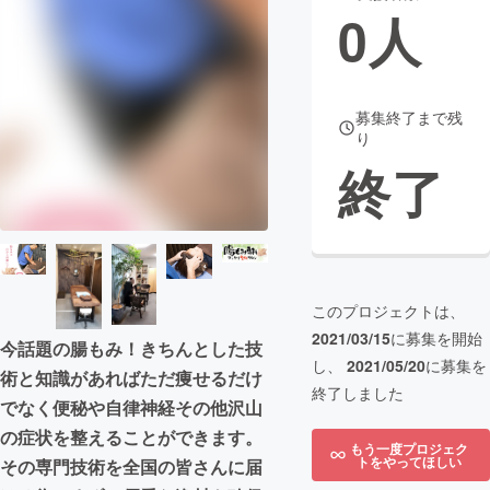
0
人
まちづくり・地域活性化
CAMPFIRE for Social Good
CAMPFIRE Creation
募集終了まで残
り
CAMPFIREふるさと納税
machi-ya
コミュニティ
終了
このプロジェクトは、
2021/03/15
に募集を開始
今話題の腸もみ！きちんとした技
し、
2021/05/20
に募集を
術と知識があればただ痩せるだけ
終了しました
でなく便秘や自律神経その他沢山
の症状を整えることができます。
もう一度プロジェク
トをやってほしい
その専門技術を全国の皆さんに届