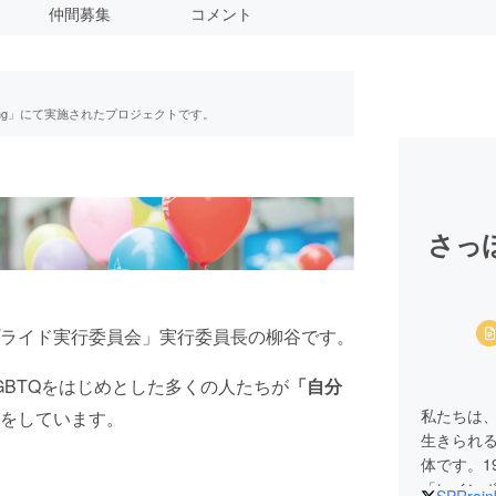
仲間募集
コメント
ing」にて実施されたプロジェクトです。
さっ
ライド実行委員会」実行委員長の柳谷です。
GBTQをはじめとした多くの人たちが
「自分
私たちは、
をしています。
生きられる
体です。1
「レイン