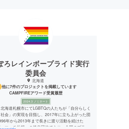
ぽろレインボープライド実行
委員会
北海道
他に7件のプロジェクトを掲載しています
CAMPFIREアワード受賞履歴
2024.3 ノミネート
北海道札幌市にてLGBTQの人たちが「自分らしく
社会」の実現を目指し、2017年に立ち上がった団
996年から2013年まで長きに渡り活動を続けた
ボーマーチ札幌」の後身団体であり、全国のプライ