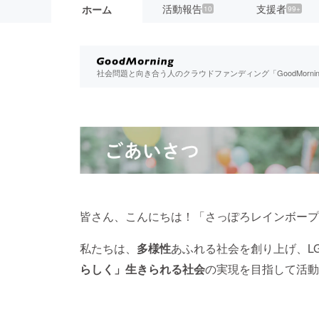
活動報告
支援者
ホーム
10
99+
社会問題と向き合う人のクラウドファンディング「GoodMorn
皆さん、こんにちは！「さっぽろレインボープ
私たちは、
多様性
あふれる社会を創り上げ、L
らしく」生きられる社会
の実現を目指して活動