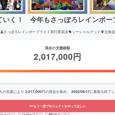
ていく！ 今年もさっぽろレインボー
さっぽろレインボープライド実行委員会
ソーシャルグッド
北海道
現在の支援総額
2,017,000
円
人の支援により
2,017,000
円の資金を集め、
2022/06/17
に募集を終了し
もう一度プロジェクトをやってほしい
RLコピー
埋め込み
QRコード