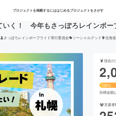
プロジェクトを掲載するには
はじめる
プロジェクトをさがす
ていく！ 今年もさっぽろレインボー
さっぽろレインボープライド実行委員会
ソーシャルグッド
北海道
注目のリターン
注目の新着プロジェクト
募集終了が近いプロジェクト
も
現在の
音楽
舞台・パフォーマンス
2,
ゲーム・サービス開発
フード・飲食店
100%
書籍・雑誌出版
アニメ・漫画
目標金額は2
支援者
チャレンジ
ビューティー・ヘルスケ
25