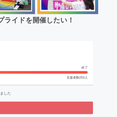
プライドを開催したい！
終了
支援者数
253
人
ました