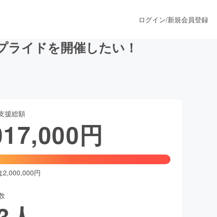
ログイン
/
新規会員登録
プライドを開催したい！
うすぐ公開されます
支援総額
プロダクト
017,000
円
ファッション
スポーツ
,000,000円
数
ア
ソーシャルグッド
3
人