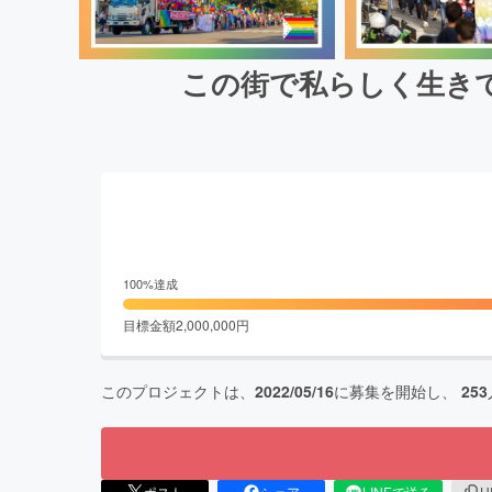
この街で私らしく生き
100
%達成
目標金額
2,000,000
円
このプロジェクトは、
2022/05/16
に募集を開始し、
253
ポスト
シェア
LINEで送る
U