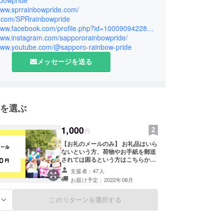
bowpride
トを運営する団体さんと設立した「全国プライド
/www.sprrainbowpride.com/
ク」の一員でもあります。2026年は20名の実行委
/x.com/SPRrainbowpride
https://www.facebook.com/profile.php?id=100090942288422
ています。2018年から多くの企業、団体、個人の
/www.instagram.com/sappororainbowpride/
力を頂き、プライドパレードの開催に至ることが出
/www.youtube.com/@sapporo-rainbow-pride
今年は札幌でプライドパレードが始まり、30年の
メッセージを送る
えます。今年も、一人でも多くの方々の声や想いを
めに、プライドパレードの開催を目指します！みな
うぞよろしくお願いいたします。
を選ぶ
1,000
円
【お礼のメールのみ】 お礼品はいら
ないという方、荷物やお手紙を郵送
されては困るという方はこちらから
お願いします。
支援者：47人
お届け予定：2022年08月
このリターンを選択する
る