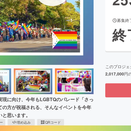
募集終
CAMPFIRE for Social Good
CAMPFIRE Creation
終
CAMPFIREふるさと納税
machi-ya
コミュニティ
このプロジェ
2,017,000
円
現に向け、今年もLGBTQのパレード「さっ
ての方が祝福される、そんなイベントを今年
いと思います。
ピー
埋め込み
QRコード