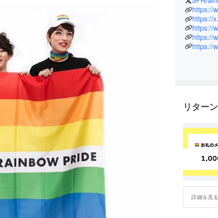
SPRrain
ドイベン
https:/
ネットワー
https:/
員で運営し
https:/
皆様のお
https:/
来ました。
節目を迎
届けるた
さま、ど
リターン
詳細を見