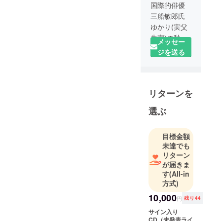
国際的俳優
三船敏郎氏
ゆかり(実父
生家)の秋田
メッセー
県由利本荘
ジを送る
市鳥海町の
築140年の茅
葺き古民家
リターンを
の三船邸修
復して、三
選ぶ
船敏郎メモ
リアルギャ
ラリー併設
目標金額
未達でも
のプロジェ
リターン
クトのため
が届きま
の一般社団
す
(All-in
法人
方式)
10,000
円
残り44
サイン入り
CD（未発表ライ