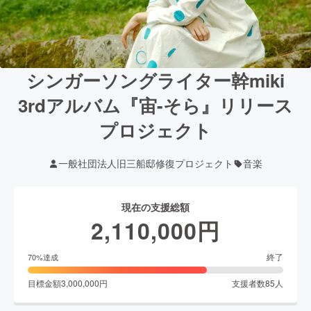
シンガーソングライター幹miki
3rdアルバム『宙-そら』リリース
プロジェクト
一般社団法人旧三船邸修復プロジェクト
音楽
現在の支援総額
2,110,000
円
終了
70
%達成
目標金額
3,000,000
円
支援者数
85
人