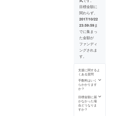
式
です。
ジナルポスト
カード コンサー
目標金額に
ト会場にて記念
関わらず、
撮影(コンサート
終了後、出演者
2017/10/22
全員）
23:59:59
ま
でに集まっ
た金額が
ファンディ
ングされま
す。
支援に関するよ
くある質問
手数料はいく
らかかります
か？
目標金額に届
かなかった場
合どうなりま
すか？