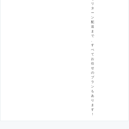
リ
タ
ー
ン
配
送
ま
で
、
す
べ
て
お
任
せ
の
プ
ラ
ン
も
あ
り
ま
す
！