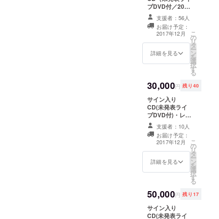
ブDVD付／2015
年12月ソロコン
支援者：56人
サート） オリジ
お届け予定：
ナルポストカー
こ
2017年12月
の
ド
リ
タ
ー
ン
詳細を見る
を
選
択
す
る
30,000
円
残り40
サイン入り
CD(未発表ライ
ブDVD付)・レコ
発コンサートチ
支援者：10人
ケット1名・コン
お届け予定：
サート会場で記
こ
2017年12月
の
念撮影(コンサー
リ
タ
ト終了後、幹
ー
ン
miki本人と集合
詳細を見る
を
選
写真撮影）・オ
択
す
リジナルポスト
る
カード
50,000
円
残り17
サイン入り
CD(未発表ライ