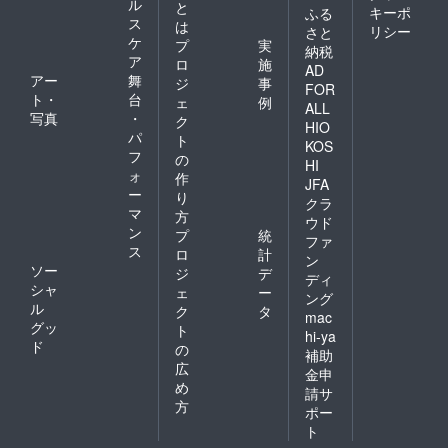
ル
と
キーポ
ふる
ス
は
リシー
さと
ケ
プ
実
納税
ア
ロ
施
AD
アー
舞
ジ
事
FOR
ト・
台
ェ
例
ALL
写真
・
ク
HIO
パ
ト
KOS
フ
の
HI
ォ
作
JFA
ー
り
クラ
マ
方
ウド
ン
プ
統
ファ
ス
ロ
計
ン
ソー
ジ
デ
ディ
シャ
ェ
ー
ング
ル
ク
タ
mac
グッ
ト
hi-ya
ド
の
補助
広
金申
め
請サ
方
ポー
ト