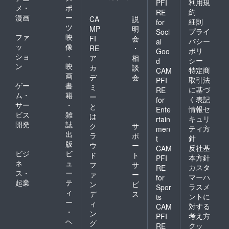
利用規
PFI
メ・
ポ
約
RE
漫画
ー
CA
説
細則
for
ツ
MP
明
プライ
Soci
ファ
映
FI
会
バシー
al
ッ
像
RE
・
ポリ
Goo
ショ
・
ア
相
シー
d
ン
映
カ
談
特定商
CAM
画
デ
会
取引法
PFI
ゲー
書
ミ
に基づ
RE
ム・
籍
ー
く表記
for
サー
・
と
情報セ
Ente
ビス
雑
は
キュリ
rtain
開発
誌
ク
サ
ティ方
men
出
ラ
ポ
針
t
版
ウ
ー
反社基
CAM
ビジ
ビ
ド
ト
本方針
PFI
ネ
ュ
フ
サ
カスタ
RE
ス・
ー
ァ
ー
マーハ
for
起業
テ
ン
ビ
ラスメ
Spor
ィ
デ
ス
ントに
ts
ー
ィ
対する
CAM
・
ン
考え方
PFI
ヘ
グ
クッ
RE