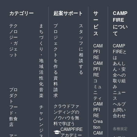
カテゴリー
起案サポート
サ
CAMP
ー
FIRE
テク
ま
プ
ス
ビ
につい
ノロ
ち
ロ
タ
ス
て
ジー
づ
ジ
ッ
・ガ
く
ェ
フ
CAM
CAMP
ジェ
り
ク
に
PFI
FIREと
ット
・
ト
相
RE
は
地
を
談
CAM
あんし
域
作
す
PFI
ん・安
活
る
る
RE
全への
性
資
コ
取り組
化
料
ミュ
み
プロ
音
請
ニ
ニュー
ダク
楽
求
ティ
ス
ト
CAM
ヘルプ
クラウドファ
フー
チ
PFI
お問い
ンディングの
ド・
ャ
RE
合わせ
ノウハウを無
飲食
レ
Crea
料で学ぼう
店
ン
tion
各種規定
CAMPFIRE
ジ
CAM
アカデミー
アニ
ス