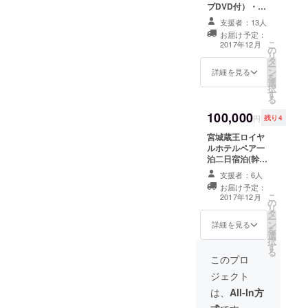
ブDVD付）・サ
イン入りオリジ
支援者：13人
ナルトートバッ
お届け予定：
グ レコ発コン
こ
2017年12月
の
サートチケット
リ
タ
ペア(2018年1月
ー
ン
下旬仙台で予
詳細を見る
を
選
定）・オリジナ
択
す
ルポストカード
る
コンサート会場
100,000
にて記念撮影(コ
円
残り4
ンサート終了後
宮城蔵王ロイヤ
出演者全員）
ルホテルペア一
泊二日宿泊(幹
mikiクリスマス
支援者：6人
ライブ付）／12
お届け予定：
月23日～25日の
こ
2017年12月
の
期間 サイン入り
リ
タ
CD(未発表ライ
ー
ン
ブDVD付）・サ
詳細を見る
を
選
イン入りオリジ
択
す
ナルトートバッ
る
グ レコ発コン
このプロ
サートペア券
ジェクト
(2018年1月下旬
仙台で予定）・
は、
All-In方
サイン入りオリ