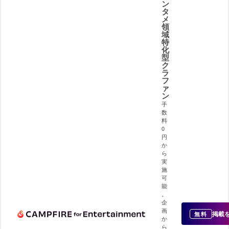
ン
タ
メ
領
域
特
化
型
ク
ラ
フ
ァ
ン
手
数
料
0
円
か
ら
実
施
可
能
。
企
画
掲載
無料
か
ら