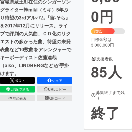
宮城県蔵王町在住のシンガーソン
0
円
グライター幹miki（ミキ）5年ぶ
まちづくり・地域活性化
り待望の3rdアルバム『宙-そら』
を2017年12月にリリース。ライ
CAMPFIRE for Social Good
CAMPFIRE Creation
70%
ブで評判の人気曲、ＣＤ化のリク
CAMPFIREふるさと納税
machi-ya
コミュニティ
目標金額は
エストの多かった曲、待望の未発
3,000,000円
表曲など10数曲をアレンジャーで
キーボーディスト佐藤達哉
支援者数
85
人
（aiko、LINDBERGなど)が手掛
けます。
ポスト
シェア
LINEで送る
URLコピー
募集終了まで残
り
埋め込み
QRコード
終了