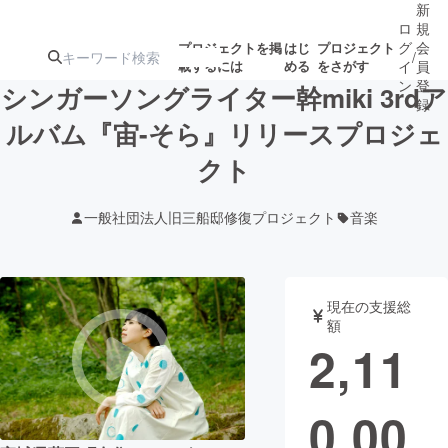
新
ロ
規
グ
会
プロジェクトを掲
はじ
プロジェクト
/
載するには
める
をさがす
イ
員
ン
登
シンガーソングライター幹miki 3rdア
録
ルバム『宙-そら』リリースプロジェ
クト
人気のプロ
注目のリ
注目の新着プロ
募集終了が近いプ
もうすぐ公開
ジェクト
ターン
ジェクト
ロジェクト
されます
一般社団法人旧三船邸修復プロジェクト
音楽
アート・写真
音楽
現在の支援総
テクノロジー・ガジェット
ゲーム・サ
額
2,11
映像・映画
書籍・雑誌
0,00
ビジネス・起業
チャレンジ