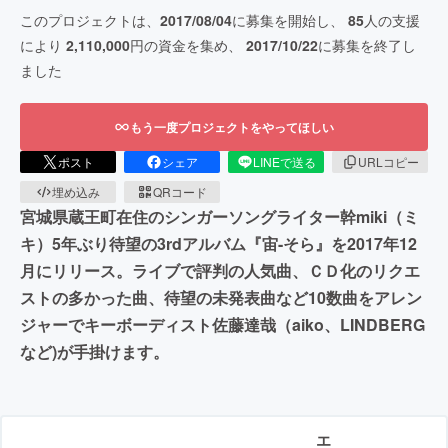
このプロジェクトは、
2017/08/04
に募集を開始し、
85
人の支援
により
2,110,000
円の資金を集め、
2017/10/22
に募集を終了し
ました
もう一度プロジェクトをやってほしい
ポスト
シェア
LINEで送る
URLコピー
埋め込み
QRコード
宮城県蔵王町在住のシンガーソングライター幹miki（ミ
キ）5年ぶり待望の3rdアルバム『宙-そら』を2017年12
月にリリース。ライブで評判の人気曲、ＣＤ化のリクエ
ストの多かった曲、待望の未発表曲など10数曲をアレン
ジャーでキーボーディスト佐藤達哉（aiko、LINDBERG
など)が手掛けます。
エ