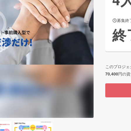
募集終
CAMPFIRE for Social Good
CAMPFIRE Creation
終
CAMPFIREふるさと納税
machi-ya
コミュニティ
このプロジェ
70,400
円の資