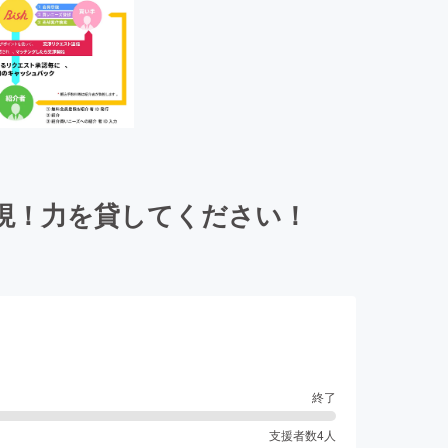
現！力を貸してください！
終了
支援者数
4
人