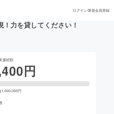
ログイン
/
新規会員登録
現！力を貸してください！
うすぐ公開されます
支援総額
プロダクト
,400
円
ファッション
スポーツ
,000,000円
数
ア
ソーシャルグッド
人