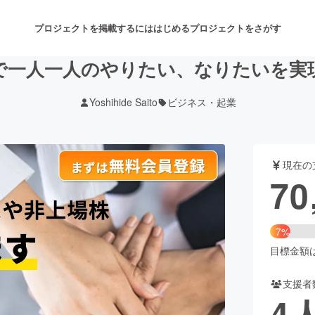
プロジェクトを掲載するには
はじめる
プロジェクトをさがす
で一人一人のやりたい、なりたいを実
Yoshihide Saito
ビジネス・起業
注目のリターン
注目の新着プロジェクト
募集終了が近いプロジェクト
も
現在の
音楽
舞台・パフォーマンス
70
ゲーム・サービス開発
フード・飲食店
7%
書籍・雑誌出版
アニメ・漫画
目標金額は1
支援者
チャレンジ
ビューティー・ヘルスケ
4