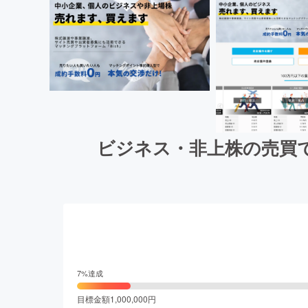
ビジネス・非上株の売買
7
%達成
目標金額
1,000,000
円