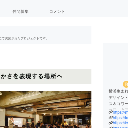
仲間募集
コメント
RE」にて実施されたプロジェクトです。
横浜生ま
デザイン
ス＆コワー
コワーク
https://
アドバイ
https://
ラットフ
https:/