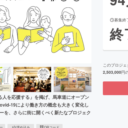
募集終
CAMPFIRE for Social Good
CAMPFIRE Creation
終
CAMPFIREふるさと納税
machi-ya
コミュニティ
このプロジェ
2,503,000
円
る人を応援する」を掲げ、馬車道にオープン
vid-19により働き方の概念も大きく変化し
チャーを、さらに街に開くべく新たなプロジェク
ピー
埋め込み
QRコード