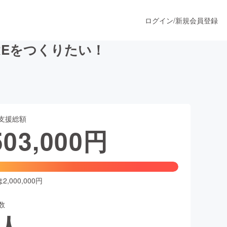
ログイン
/
新規会員登録
OREをつくりたい！
うすぐ公開されます
支援総額
プロダクト
503,000
円
ファッション
スポーツ
,000,000円
数
ア
ソーシャルグッド
人