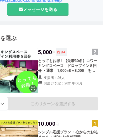
/www.facebook.com/MandM.sleep
す。
イティブの力で地域を豊かに』をモットーに、日々
メッセージを送る
やってます。
ベーションイニシアティブ株式会社 代表取締役。
を選ぶ
5,000
円
残り
4
とってもお得！【先着30名】コワー
キングスペース ドロップイン８回
分 ・通常 1,000×8＝8,000 を
5,000でご提供 ・利用可能：平日
支援者：26人
10:00-18:00 ・心からのお礼のメー
お届け予定：2021年06月
ル ・期限は2021年内まで ・初回ご
利用時にチケットをお渡し致します
このリターンを選択する
る
10,000
円
シンプル応援プラン ・心からのお礼
メール ・HPにお名前記載