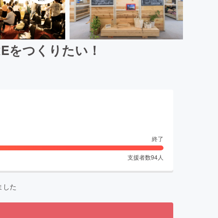
OREをつくりたい！
終了
支援者数
94
人
ました