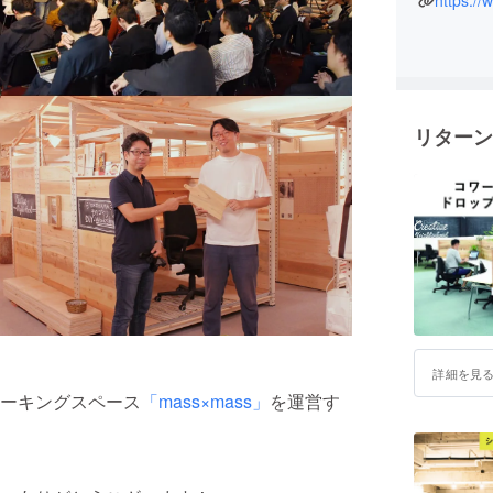
https:/
していま
『クリエ
あれこれ
関内イノ
リターン
詳細を見
ーキングスペース
「mass×mass」
を運営す