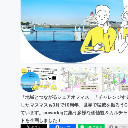
まちづくり・地域活性化
「地域とつながるシェアオフィス」「チャレンジす
したマスマスも3月で10周年。世界で猛威を振るうCo
ています。coworkigに集う多様な価値観＆カル
トを企画しました！
ポスト
シェア
LINEで送る
URLコ