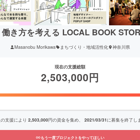
き方を考える LOCAL BOOK ST
Masanobu Morikawa
まちづくり・地域活性化
神奈川県
現在の支援総額
2,503,000
円
人の支援により
2,503,000
円の資金を集め、
2021/03/31
に募集を終了し
もう一度プロジェクトをやってほしい