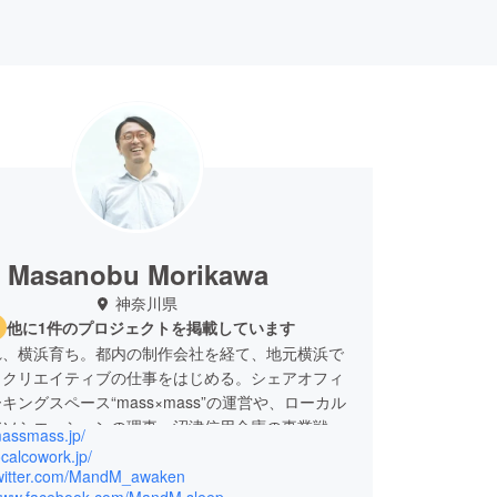
Masanobu Morikawa
神奈川県
他に1件のプロジェクトを掲載しています
れ、横浜育ち。都内の制作会社を経て、地元横浜で
・クリエイティブの仕事をはじめる。シェアオフィ
キングスペース“mass×mass”の運営や、ローカル
アソシエーションの理事、沼津信用金庫の事業戦略
massmass.jp/
ザーなど横浜・神奈川や他都市のコミュニティプ
localcowork.jp/
ォームの運営など、ご縁に恵まれていろいろ活動を
/twitter.com/MandM_awaken