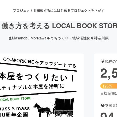
プロジェクトを掲載するには
はじめる
プロジェクトをさがす
き方を考える LOCAL BOOK ST
Masanobu Morikawa
まちづくり・地域活性化
神奈川県
注目のリターン
注目の新着プロジェクト
募集終了が近いプロジェクト
も
現在の
音楽
舞台・パフォーマンス
2,
ゲーム・サービス開発
フード・飲食店
125%
書籍・雑誌出版
アニメ・漫画
目標金額は2
支援者
チャレンジ
ビューティー・ヘルスケ
94