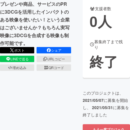
プレゼンや商品、サービスのPR
支援者数
まちづくり・地域活性化
に3DCGを活用したインパクトの
0
人
ある映像を使いたい！という企業
はございませんか？もちろん実写
CAMPFIRE for Social Good
CAMPFIRE Creation
映像に3DCGを合成する映像も制
CAMPFIREふるさと納税
machi-ya
コミュニティ
募集終了まで残
作可能です。
り
ポスト
シェア
終了
LINEで送る
URLコピー
埋め込み
QRコード
このプロジェクトは、
2021/05/07
に募集を開始
し、
2021/05/31
に募集を
終了しました
もう一度プロジェク