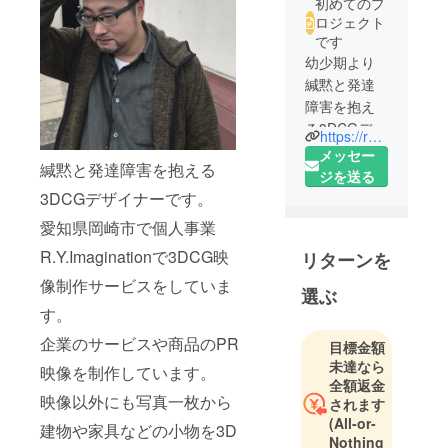
初めてのプ
ロジェクト
です
幼少期より
緘黙と発達
障害を抱え
る3DCGデザ
https://ryimagination.com
イナー
メッセー
緘黙と発達障害を抱える
2018年にリ
ジを送る
ストラされ
3DCGデザイナーです。
たのを機に
愛知県岡崎市で個人事業
2020年に個
R.Y.Imaginationで3DCG映
リターンを
人事業主と
して活動開
像制作サービスをしていま
選ぶ
始。
す。
企業のPRや
企業のサービスや商品のPR
目標金額
Youtubeチャ
未達なら
ンネルのOP
映像を制作しています。
全額返金
映像などを
映像以外にも写真一枚から
されます
手掛ける
(All-or-
建物や家具などの小物を3D
Nothing