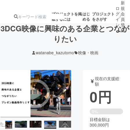
新
ロ
規
グ
会
プロジェクトを掲
はじ
プロジェクト
/
載するには
める
をさがす
イ
員
ン
登
3DCG映像に興味のある企業とつなが
録
りたい
人気のプロ
注目のリ
注目の新着プロ
募集終了が近いプ
もうすぐ公開
watanabe_kazutomo
映像・映画
ジェクト
ターン
ジェクト
ロジェクト
されます
アート・写真
音楽
現在の支援総
額
0
円
テクノロジー・ガジェット
ゲーム・サ
映像・映画
書籍・雑誌
0%
目標金額は
300,000円
ビジネス・起業
チャレンジ