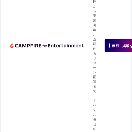
円
か
ら
実
施
可
能
。
企
画
掲載
無料
か
ら
リ
タ
ー
ン
配
送
ま
で
、
す
べ
て
お
任
せ
の