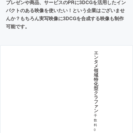
プレゼンや商品、サービスのPRに3DCGを活用したイン
パクトのある映像を使いたい！という企業はございませ
んか？もちろん実写映像に3DCGを合成する映像も制作
可能です。
エ
ン
タ
メ
領
域
特
化
型
ク
ラ
フ
ァ
ン
手
数
料
0