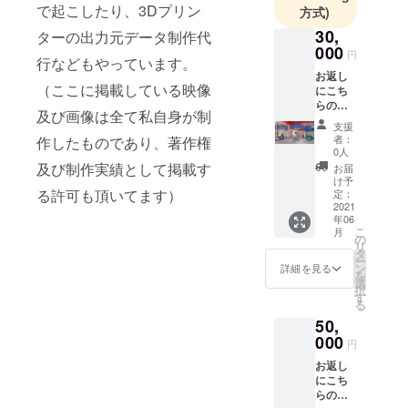
で起こしたり、3Dプリン
方式)
30,
ターの出力元データ制作代
000
円
行などもやっています。
お返し
（ここに掲載している映像
にこち
らの
及び画像は全て私自身が制
サービ
支援
スのう
者：
作したものであり、著作権
ちどれ
0人
か一つ
及び制作実績として掲載す
お届
をデー
け予
タ形式
る許可も頂いてます）
定：
で提供
2021
年06
します
こ
月
・10秒
の
リ
の映像
タ
ー
を制作
ン
詳細を見る
を
・ピカ
選
択
チュー
す
る
程度の
50,
簡単な
3Dプリ
000
円
ンター
お返し
の出力
にこち
データ
らの
のうち