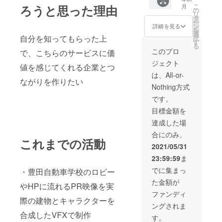
メージ
1分の映
こ
ろうと思った理由
月
でもOK
像を制
の
リ
です）
作 ・
タ
ー
キャラ
ン
詳細を見る
を
クター
選
自分を知ってもらった上
択
フィ
す
る
ギュア
このプロ
で、こちらのサービスに価
やスマ
ジェクト
ホケー
値を感じてくれる企業とつ
スなど
は、All-or-
小物の
ながりを作りたい
Nothing方式
3Dプリ
ンター
です。
の出力
目標金額を
データ
・家・
達成した場
マン
合にのみ、
ション
これまでの活動
の外観
2021/05/31
や内装
23:59:59
ま
を
3DCG
でに集まっ
・豊田自動車学校のロビー
で再現
た金額が
（完成
やHPに流れるPR映像を実
前のイ
ファンディ
メージ
際の建物とキャラクターを
ングされま
でもOK
合成したVFXで制作
です）
す。