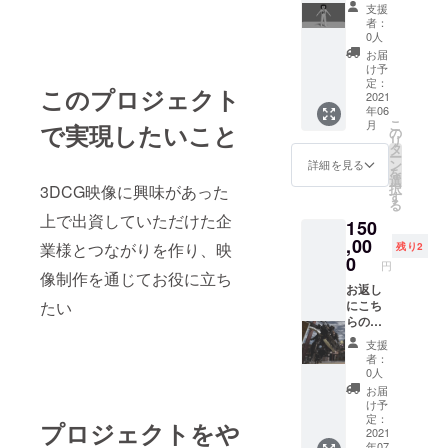
サービ
どちら
支援
スのう
か
者：
ちどれ
0人
か一つ
お届
をデー
け予
タ形式
定：
このプロジェクト
提供し
2021
年06
ます ・
こ
月
で実現したいこと
30秒の
の
リ
映像を
タ
ー
制作 ・
ン
詳細を見る
を
オカザ
選
択
3DCG映像に興味があった
えもん
す
る
程度の
上で出資していただけた企
150
3Dプリ
ンター
,00
業様とつながりを作り、映
残り2
の出力
0
円
データ
像制作を通じてお役に立ち
・家・
お返し
たい
マン
にこち
ション
らの
の外観
サービ
支援
や内装
スをす
者：
を
べて
0人
3DCG
データ
お届
で再現
形式で
け予
（完成
提供し
定：
プロジェクトをや
前のイ
ます ・
2021
年07