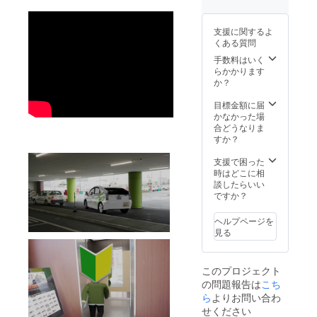
支援に関するよ
くある質問
手数料はいく
らかかります
か？
目標金額に届
かなかった場
合どうなりま
すか？
支援で困った
時はどこに相
談したらいい
ですか？
ヘルプページを
見る
このプロジェクト
の問題報告は
こち
ら
よりお問い合わ
せください