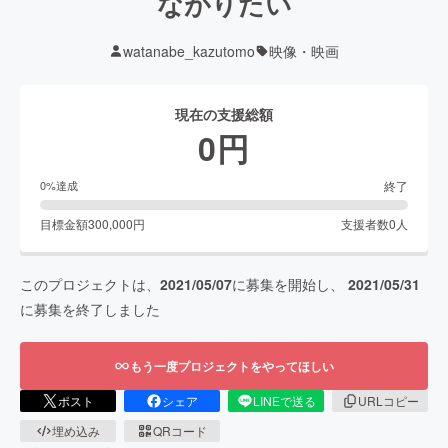
ながりたい
watanabe_kazutomo
映像・映画
現在の支援総額
0
円
終了
0
%達成
目標金額
300,000
円
支援者数
0
人
このプロジェクトは、
2021/05/07
に募集を開始し、
2021/05/31
に募集を終了しました
もう一度プロジェクトをやってほしい
ポスト
シェア
LINEで送る
URLコピー
埋め込み
QRコード