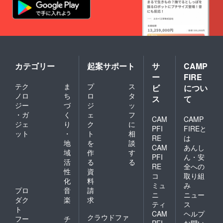
カテゴリー
起案サポート
サ
CAMP
ー
FIRE
テク
ま
プ
ス
ビ
につい
ノロ
ち
ロ
タ
ス
て
ジー
づ
ジ
ッ
・ガ
く
ェ
フ
CAM
CAMP
ジェ
り
ク
に
PFI
FIREと
ット
・
ト
相
RE
は
地
を
談
CAM
あんし
域
作
す
PFI
ん・安
活
る
る
RE
全への
性
資
コ
取り組
化
料
ミュ
み
プロ
音
請
ニ
ニュー
ダク
楽
求
ティ
ス
ト
CAM
ヘルプ
クラウドファ
フー
チ