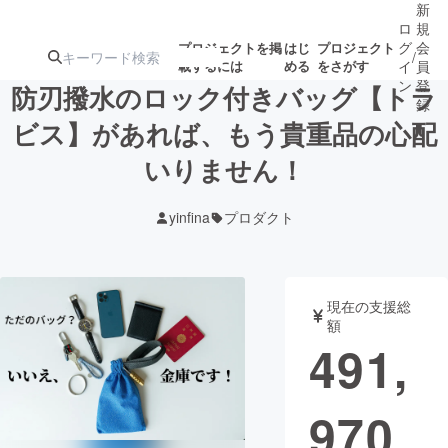
新
ロ
規
グ
会
プロジェクトを掲
はじ
プロジェクト
/
載するには
める
をさがす
イ
員
ン
登
防刃撥水のロック付きバッグ【トラ
録
ビス】があれば、もう貴重品の心配
いりません！
人気のプロ
注目のリ
注目の新着プロ
募集終了が近いプ
もうすぐ公開
ジェクト
ターン
ジェクト
ロジェクト
されます
yinfina
プロダクト
アート・写真
音楽
現在の支援総
テクノロジー・ガジェット
ゲーム・サ
額
491,
映像・映画
書籍・雑誌
970
ビジネス・起業
チャレンジ