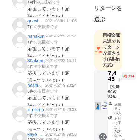
しい製品を
14件
の支援者です
リターンを
取り入れ、
応援しています！頑
お客様がよ
張ってください！
選ぶ
guest54d0c46de424
2021/03/01 11:06
り便利に、
7件
の支援者です
わくわくす
る生活に貢
目標金額
nanakun
2021/02/25 21:34
未達でも
献します。
1件
の支援者です
リターン
応援しています！頑
今後も世界
が届きま
中に埋もれ
張ってください！
す
(All-in
39akemi
2021/02/22 15:11
ている優れ
方式)
4件
の支援者です
た商品をオ
7,4
応援しています！頑
リジナル商
残り14
48
円
張ってください！
品を揃え、
hoshimaru
2021/02/19 23:24
【先着
生活の発展
6件
の支援者です
50名
と向上に大
24%OF
応援しています！頑
F】
きく貢献で
支援
張ってください！
ポータ
者：
x_nismo
2021/02/19 20:33
きると考え
ブル金
36人
9件
の支援者です
庫×１
ています。
お届
応援しています！頑
点
け予
9,800円
定：
張ってください！
→7,448
2021
kayo_pon
2021/02/19 09:58
年05
円 *送料
32件
の支援者です