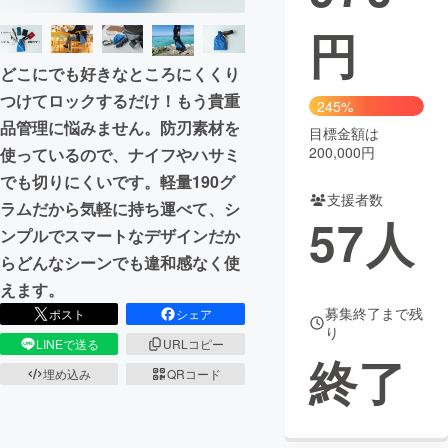
円
まちづくり・地域活性化
どこにでも好きなところにくくり
CAMPFIRE for Social Good
CAMPFIRE Creation
つけてロックするだけ！もう貴重
245%
品管理に悩みません。防刃素材を
CAMPFIREふるさと納税
machi-ya
コミュニティ
目標金額は
200,000円
使っているので、ナイフやハサミ
でも切りにくいです。軽量190グ
支援者数
ラムだから気軽に持ち運べて、シ
57
人
ンプルでスマートなデザインだか
らどんなシーンでも違和感なく使
えます。
募集終了まで残
ポスト
シェア
り
LINEで送る
URLコピー
終了
埋め込み
QRコード