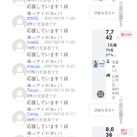
こ
月
込み 内
の
リ
応援しています！頑
容 トラ
タ
ー
ビス本
ン
詳細を見る
張ってください！
を
体×1 鍵
選
ttttt33333
2021/02/18 11:22
択
×1
す
2件
の支援者です
る
応援しています！頑
7,7
残り69
42
張ってください！
円
maki2591
2021/02/18 11:22
【先着
16件
の支援者です
70名
応援しています！頑
21%OF
F】
張ってください！
支援
ポータ
macya1234
2021/02/15 13:27
者：
ブル金
1人
17件
の支援者です
庫×１
お届
応援しています！頑
点
け予
9,800円
定：
張ってください！
→7,742
2021
Tsuyoshi55
2021/02/12 20:32
年05
円 *送料
3件
の支援者です
こ
月
込み価
の
応援しています！頑
リ
格 内容
タ
ー
トラビ
張ってください！
ン
詳細を見る
を
ス本体
Campground
2021/02/12 01:11
選
択
×1 鍵×1
す
46件
の支援者です
る
応援しています！頑
8,0
残り
張ってください！
36
100
円