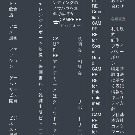
PFI
お問い
ンディングの
ド・
ャ
RE
合わせ
ノウハウを無
飲食
レ
Crea
料で学ぼう
店
ン
tion
各種規定
CAMPFIRE
ジ
CAM
アカデミー
アニ
ス
利用規
PFI
メ・
ポ
約
RE
漫画
ー
CA
説
細則
for
ツ
MP
明
プライ
Soci
ファ
映
FI
会
バシー
al
ッ
像
RE
・
ポリ
Goo
ショ
・
ア
相
シー
d
ン
映
カ
談
特定商
CAM
画
デ
会
取引法
PFI
ゲー
書
ミ
に基づ
RE
ム・
籍
ー
く表記
for
サー
・
と
情報セ
Ente
ビス
雑
は
キュリ
rtain
開発
誌
ク
サ
ティ方
men
出
ラ
ポ
針
t
版
ウ
ー
反社基
CAM
ビジ
ビ
ド
ト
本方針
PFI
ネ
ュ
フ
サ
カスタ
RE
ス・
ー
ァ
ー
マーハ
for
起業
テ