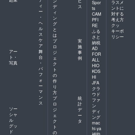
ン
ビ
ラスメ
Spor
ィ
デ
ス
ントに
ts
ー
ィ
対する
CAM
・
ン
考え方
PFI
ヘ
グ
クッ
RE
ル
と
キーポ
ふる
ス
は
リシー
さと
ケ
プ
実
納税
ア
ロ
施
AD
アー
舞
ジ
事
FOR
ト・
台
ェ
例
ALL
写真
・
ク
HIO
パ
ト
KOS
フ
の
HI
ォ
作
JFA
ー
り
クラ
マ
方
ウド
ン
プ
統
ファ
ス
ロ
計
ン
ソー
ジ
デ
ディ
シャ
ェ
ー
ング
ル
ク
タ
mac
グッ
ト
hi-ya
ド
の
補助