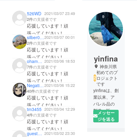
526WD
2021/03/07 23:49
2件
の支援者です
応援しています！頑
張ってください！
silber001
2021/03/07 00:01
2件
の支援者です
応援しています！頑
yinfina
張ってください！
ohama_miyako
2021/03/06 18:53
神奈川県
7件
の支援者です
初めてのプ
応援しています！頑
ロジェクト
張ってください！
です
NegativeRune
2021/03/06 15:22
yinfinaは、創
40件
の支援者です
業以来、ア
応援しています！頑
パレル品の
張ってください！
tm3455
2021/03/04 12:29
製造、販売
メッセー
4件
の支援者です
事業を開
ジを送る
応援しています！頑
始。世界に
張ってください！
まだない新
guest611565b444
2021/03/02 23:30