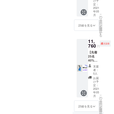
け予
19,600
定：
円
2021
年05
→10,78
こ
月
0円 *送
の
リ
料込み
タ
ー
内容 ト
ン
詳細を見る
を
ラビス
選
択
本体×2
す
る
鍵×2
11,
残り25
760
円
【先着
25名
40%OF
F】
支援
ポータ
者：
ブル金
0人
庫×2
お届
点
け予
19,600
定：
円
2021
年05
→11,76
こ
月
0円 *送
の
リ
料込み
タ
ー
内容 ト
ン
詳細を見る
を
ラビス
選
択
本体×2