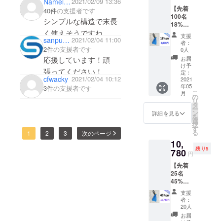
Nameless0774
2021/02/09 13:36
【先着
40件
の支援者です
100名
シンプルな構造で末長
18%OF
く使えそうですね。
F】
支援
sanpucoltd
2021/02/04 11:00
ポータ
者：
小型のセキュリティ用
ブル金
2件
の支援者です
0人
品はなかなか見付から
庫×１
応援しています！頑
お届
点
け予
ないので有難いです。
張ってください！
9,800円
定：
cfwacky
2021/02/04 10:12
→8,036
2021
年05
円 *送料
3件
の支援者です
こ
月
込み価
の
リ
格 内容
タ
ー
トラビ
ン
詳細を見る
を
ス本体
選
択
×1 鍵×1
す
る
1
2
3
次のページ
10,
残り5
780
円
【先着
25名
45%OF
F】
支援
ポータ
者：
ブル金
20人
庫×2
お届
点