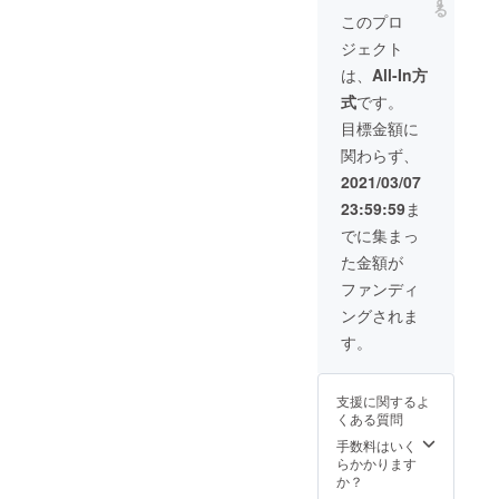
す
る
鍵×2
このプロ
ジェクト
は、
All-In方
式
です。
目標金額に
関わらず、
2021/03/07
23:59:59
ま
でに集まっ
た金額が
ファンディ
ングされま
す。
支援に関するよ
くある質問
手数料はいく
らかかります
か？