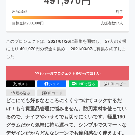
491,970
円
終了
245
%達成
目標金額
200,000
円
支援者数
57
人
このプロジェクトは、
2021/01/26
に募集を開始し、
57
人の支援
により
491,970
円の資金を集め、
2021/03/07
に募集を終了しま
した
もう一度プロジェクトをやってほしい
ポスト
シェア
LINEで送る
URLコピー
埋め込み
QRコード
どこにでも好きなところにくくりつけてロックするだ
け！もう貴重品管理に悩みません。防刃素材を使ってい
るので、ナイフやハサミでも切りにくいです。軽量190
グラムだから気軽に持ち運べて、シンプルでスマートな
デザインだからどんなシーンでも違和感なく使えます。