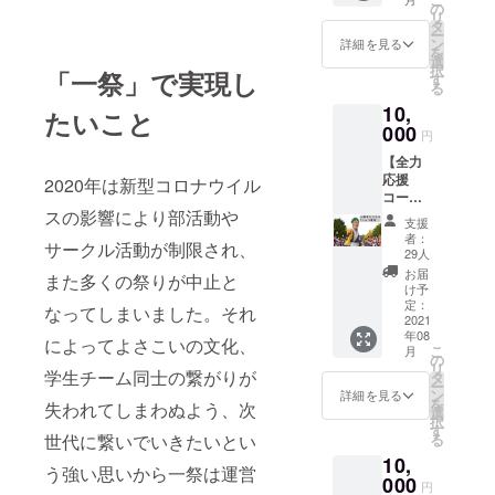
カー送
だきま
の
ただき
くださ
リ
付 ・感
す。 一
タ
ます。
い。 ※
ー
謝の
祭限定
ン
さら
詳細を見る
掲載不
を
メッ
グッズ
選
に、一
要の場
択
「一祭」で実現し
セージ
をご提
す
祭のエ
合は、
る
カード
供いた
ンディ
その旨
10,
送付 ・
しま
たいこと
ングで
をご記
エンド
000
す。ま
流す映
入くだ
円
ロール
た、一
像に支
さい。
【全力
にお名
祭実行
援者様
※記入が
応援
前を記
2020年は新型コロナウイル
委員よ
のご希
ない場
コース
載 一祭
り、感
望のお
合は
B】 ・
スの影響により部活動や
当日に
謝の気
名前を
CAMPF
支援
一祭オ
ステー
持ちを
掲載さ
者：
IREにて
サークル活動が制限され、
リジナ
ジを特
込めて
29人
せてい
使用さ
ルTシャ
に見や
メッ
ただき
お届
れてい
また多くの祭りが中止と
ツ ・一
すい観
セージ
け予
ます。
るハン
祭オリ
客席を
定：
カード
〈備考
なってしまいました。それ
ドル
ジナル
2021
ご用意
を送ら
欄ご記
ネーム
年08
ステッ
させて
せてい
によってよさこいの文化、
入必須
を使用
こ
月
カー送
いただ
の
ただき
項目〉
させて
リ
付 ・感
学生チーム同士の繋がりが
きま
タ
ます。
・エン
いただ
ー
謝の
す。 一
ン
さら
詳細を見る
ドロー
きま
を
失われてしまわぬよう、次
メッ
祭限定
選
に、一
ル掲載
す。 ※
択
セージ
グッズ
す
祭のエ
のお名
特定の
る
世代に繋いでいきたいとい
カード
をご提
ンディ
前 ※支
人物を
10,
送付 ・
供いた
ングで
援時に
比喩す
う強い思いから一祭は運営
エンド
000
しま
流す映
は必ず
円
るお名