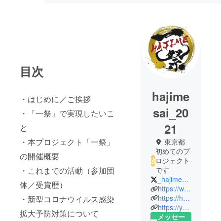
目次
hajime
・はじめに／ご挨拶
sai_20
・「一祭」で実現したいこ
21
と
・本プロジェクト「一祭」
東京都
初めてのプ
の開催概要
ロジェクト
・これまでの活動（参加団
です
_hajime_sai
体／受賞歴）
https://www.instagram.com/hajime_sai/
https://hajimesai.com/
・新型コロナウイルス感染
https://youtube.com/channel/UC71Pa8NH0y2kiPT2k_tP2lQ
拡大予防対策について
メッセー