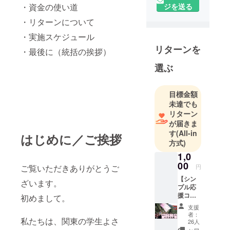
ジを送る
・資金の使い道
・リターンについて
・実施スケジュール
リターンを
・最後に（統括の挨拶）
選ぶ
目標金額
未達でも
リターン
が届きま
す
(All-in
はじめに／ご挨拶
方式)
1,0
00
円
ご覧いただきありがとうご
【シン
ざいます。
プル応
援コー
初めまして。
スA】
支援
・エン
者：
ドロー
私たちは、関東の学生よさ
26人
ルにお