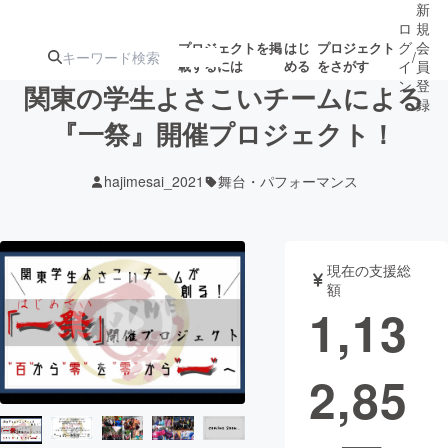
新
ロ
規
グ
会
プロジェクトを掲
はじ
プロジェクト
/
載するには
める
をさがす
イ
員
ン
登
関東の学生よさこいチームによる
録
『一祭』開催プロジェクト！
人気のプロ
注目のリ
注目の新着プロ
募集終了が近いプ
もうすぐ公開
hajimesai_2021
舞台・パフォーマンス
ジェクト
ターン
ジェクト
ロジェクト
されます
アート・写真
音楽
現在の支援総
額
1,13
テクノロジー・ガジェット
ゲーム・サ
2,85
映像・映画
書籍・雑誌
ビジネス・起業
チャレンジ