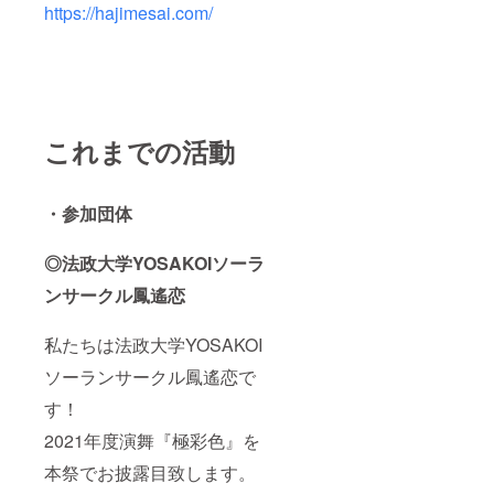
https://hajimesai.com/
〈備考
ご記入
欄ご記
くださ
入必須
い。 ※
項目〉
掲載不
・エン
要の場
ドロー
合は、
ル掲載
その旨
の企業
をご記
これまでの活動
様名 ※
入くだ
支援時
さい。
には必
※記入が
ず備考
ない場
・参加団体
欄にご
合は
希望の
CAMPF
企業様
◎法政大学YOSAKOIソーラ
IREにて
名をご
使用さ
ンサークル鳳遙恋
記入く
れてい
ださ
るハン
い。 ※
ドル
私たちは法政大学YOSAKOI
掲載不
ネーム
要の場
を使用
ソーランサークル鳳遙恋で
合は、
させて
その旨
いただ
す！
をご記
きま
入くだ
2021年度演舞『極彩色』を
す。 ※
さい。
特定の
本祭でお披露目致します。
※記入が
人物を
ない場
比喩す