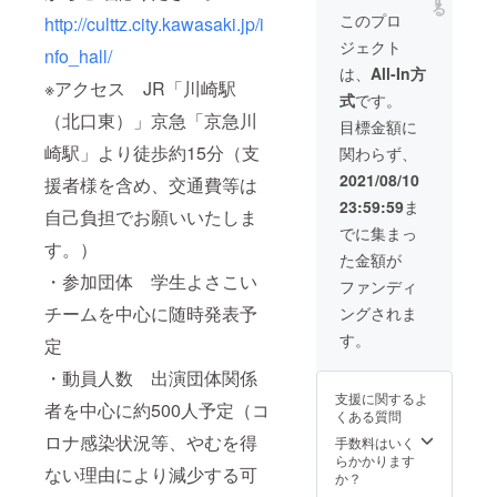
い。 ※
ない場
るお名
る
載 ・パ
観客席
す。
このプロ
掲載不
http://culttz.city.kawasaki.jp/i
合は
前は掲
ンフ
をご用
〈備考
要の場
CAMPF
載をお
ジェクト
レット
意させ
欄ご記
nfo_hall/
合は、
IREにて
断りす
に広告
ていた
入必須
は、
All-In方
その旨
使用さ
る事が
掲載（2
※アクセス JR「川崎駅
だきま
項目〉
をご記
れてい
御座い
式
です。
分の1頁
す。 一
・エン
入くだ
るハン
ます。
（北口東）」京急「京急川
程） 一
祭限定
ドロー
目標金額に
さい。
ドル
祭の公
グッズ
ル掲載
※記入が
ネーム
崎駅」より徒歩約15分（支
関わらず、
式
をご提
の企業
ない場
を使用
Instagr
供いた
様名 ※
2021/08/10
合は
させて
援者様を含め、交通費等は
amのス
しま
支援時
CAMPF
いただ
23:59:59
ま
トー
す。ま
には必
自己負担でお願いいたしま
IREにて
きま
リー等
た、一
ず備考
でに集まっ
使用さ
す。 ※
で企業
祭実行
す。）
欄にご
れてい
特定の
た金額が
様の宣
委員よ
希望の
るハン
人物を
・参加団体 学生よさこい
伝をさ
り、感
企業様
ファンディ
ドル
比喩す
せてい
謝の気
名をご
ネーム
るお名
チームを中心に随時発表予
ングされま
ただき
持ちを
記入く
を使用
前や公
ます。
込めて
ださ
す。
させて
序良俗
定
一祭実
メッ
い。 ※
いただ
に反す
行委員
セージ
掲載不
きま
・動員人数 出演団体関係
るお名
より、
カード
要の場
す。 ※
前は掲
支援に関するよ
感謝の
を送ら
者を中心に約500人予定（コ
合は、
特定の
載をお
くある質問
気持ち
せてい
その旨
人物を
断りす
を込め
ロナ感染状況等、やむを得
ただき
手数料はいく
をご記
比喩す
る事が
てメッ
ます。
らかかります
入くだ
るお名
御座い
ない理由により減少する可
セージ
さら
か？
さい。
前や公
ます。
カード
に、一
※記入が