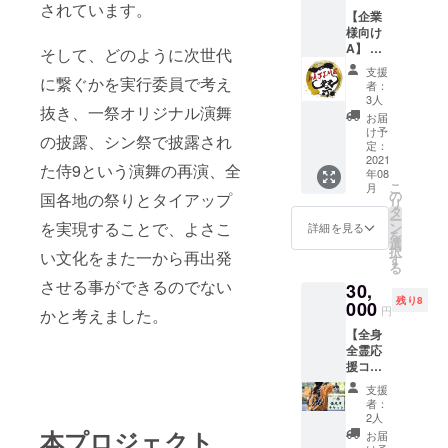
ロール
す。ま
像に支
されています。
備考欄
前や公
【企業
にお名
た、一
援者様
にご希
序良俗
様向け
前を記
祭実行
のご希
望のお
に反す
A】 ・
載 一祭
委員よ
そして、どのように次世代
望のお
名前を
るお名
感謝の
限定
り、感
名前を
ご記入
支援
前は掲
メッ
に繋ぐかを実行委員で考え
グッズ
謝の気
掲載さ
者：
くださ
載をお
セージ
をご提
持ちを
3人
せてい
い。 ※
断りす
抜き、一祭オリジナル演舞
カード
供いた
込めて
ただき
お届
掲載不
る事が
送付 ・
しま
メッ
け予
ます。
要の場
御座い
の披露、シン祭で披露され
エンド
す。ま
定：
セージ
〈備考
合は、
ます。
ロール
2021
た、一
カード
欄ご記
その旨
た侍9という演舞の再演、全
年08
に企業
祭実行
を送ら
入必須
をご記
こ
月
様名記
委員よ
の
せてい
国各地の祭りとタイアップ
項目〉
入くだ
リ
載 ・パ
り、感
タ
ただき
・エン
さい。
ー
ンフ
謝の気
を実現することで、よさこ
ン
ます。
詳細を見る
ドロー
※記入が
を
レット
持ちを
選
さら
ル掲載
ない場
択
い文化をまた一から再出発
に広告
込めて
す
に、一
のお名
合は
る
掲載（8
メッ
祭のエ
前 ※支
CAMPF
させる事ができるのでない
30,
分の1〜
セージ
ンディ
援時に
IREにて
残り8
4分の1
000
カード
ングで
は必ず
円
使用さ
かと考えました。
頁程）
を送ら
流す映
備考欄
れてい
【全身
一祭実
せてい
像に支
にご希
るハン
全霊応
行委員
ただき
援者様
望のお
ドル
援コー
より、
ます。
のご希
名前を
ネーム
ス】 ・
感謝の
さら
望のお
ご記入
支援
を使用
一祭優
気持ち
に、一
名前を
者：
くださ
させて
先席チ
を込め
祭のエ
2人
掲載さ
い。 ※
いただ
ケット
てメッ
本プロジェクト
ンディ
せてい
お届
掲載不
きま
・一祭
セージ