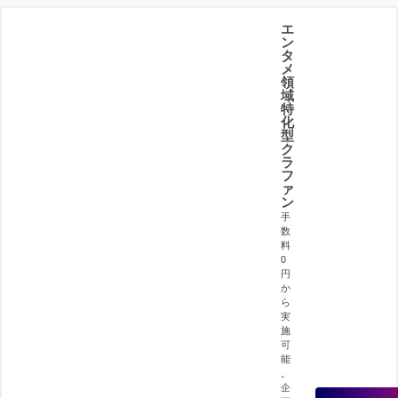
エ
ン
タ
メ
領
域
特
化
型
ク
ラ
フ
ァ
ン
手
数
料
0
円
か
ら
実
施
可
能
。
企