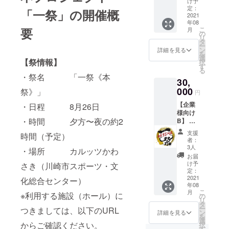
ングで
け予
ただき
要の場
す。 ※
オリジ
カード
定：
流す映
ます。
「一祭」の開催概
合は、
特定の
ナルT
2021
を送ら
像に支
〈備考
その旨
人物を
年08
シャツ
せてい
援者様
欄ご記
をご記
比喩す
こ
要
月
送付 ・
ただき
の
のご希
入必須
入くだ
るお名
リ
一祭オ
ます。
タ
望のお
項目〉
さい。
前や公
ー
リジナ
また、
ン
名前を
詳細を見る
・エン
※記入が
序良俗
を
ルパー
一祭の
選
掲載さ
ドロー
ない場
【祭情報】
に反す
択
カー送
エン
す
せてい
ル掲載
合は
るお名
る
付 ・一
ディン
ただき
のお名
・祭名 「一祭《本
CAMPF
前は掲
30,
祭オリ
グで流
ます。
前 ※支
IREにて
載をお
ジナル
000
す映像
祭》」
〈備考
援時に
円
使用さ
断りす
ステッ
に企業
欄ご記
は必ず
れてい
る事が
【企業
カー送
・日程 8月26日
様名を
入必須
備考欄
るハン
御座い
様向け
付 ・感
記載さ
項目〉
にご希
ドル
ます。
・時間 夕方〜夜の約2
B】 ・
謝の
せてい
・エン
望のお
ネーム
一祭公
メッ
ただき
ドロー
名前を
支援
を使用
時間（予定）
式アカ
セージ
ます。
ル掲載
者：
ご記入
させて
ウント
カード
さら
3人
のお名
くださ
・場所 カルッツかわ
いただ
で宣伝
送付 ・
に、一
前 ※支
お届
い。 ※
きま
・感謝
エンド
祭のパ
け予
援時に
さき（川崎市スポーツ・文
掲載不
す。 ※
のメッ
ロール
定：
ンフ
は必ず
要の場
特定の
セージ
2021
にお名
化総合センター）
レット
備考欄
合は、
人物を
年08
カード
前を記
に企業
にご希
その旨
比喩す
こ
月
送付 ・
※利用する施設（ホール）に
載 一祭
の
様の広
望のお
をご記
るお名
リ
エンド
当日に
タ
告を掲
名前を
入くだ
前や公
ー
つきましては、以下のURL
ロール
ステー
ン
載させ
詳細を見る
ご記入
さい。
序良俗
を
に企業
ジを見
選
ていた
くださ
※記入が
に反す
からご確認ください。
択
様名記
やすい
す
だきま