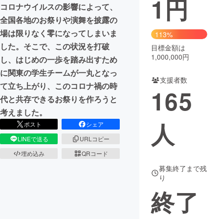
1
円
コロナウイルスの影響によって、
まちづくり・地域活性化
全国各地のお祭りや演舞を披露の
場は限りなく零になってしまいま
113%
した。そこで、この状況を打破
目標金額は
CAMPFIRE for Social Good
CAMPFIRE Creation
1,000,000円
し、はじめの一歩を踏み出すため
CAMPFIREふるさと納税
machi-ya
コミュニティ
に関東の学生チームが一丸となっ
支援者数
て立ち上がり、このコロナ禍の時
165
代と共存できるお祭りを作ろうと
考えました。
人
ポスト
シェア
LINEで送る
URLコピー
埋め込み
QRコード
募集終了まで残
り
終了