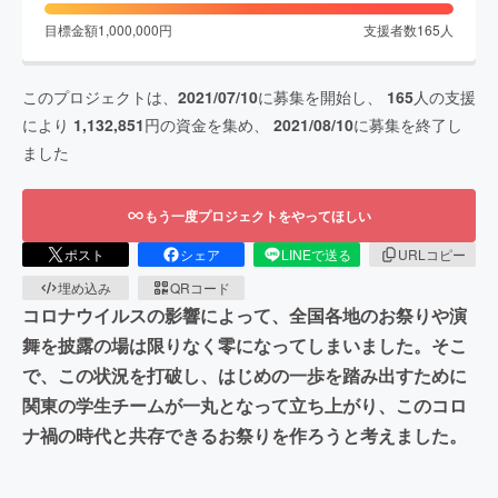
目標金額
1,000,000
円
支援者数
165
人
このプロジェクトは、
2021/07/10
に募集を開始し、
165
人の支援
により
1,132,851
円の資金を集め、
2021/08/10
に募集を終了し
ました
もう一度プロジェクトをやってほしい
ポスト
シェア
LINEで送る
URLコピー
埋め込み
QRコード
コロナウイルスの影響によって、全国各地のお祭りや演
舞を披露の場は限りなく零になってしまいました。そこ
で、この状況を打破し、はじめの一歩を踏み出すために
関東の学生チームが一丸となって立ち上がり、このコロ
ナ禍の時代と共存できるお祭りを作ろうと考えました。