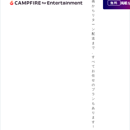
画
掲載
無料
か
ら
リ
タ
ー
ン
配
送
ま
で
、
す
べ
て
お
任
せ
の
プ
ラ
ン
も
あ
り
ま
す
！