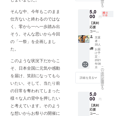
択
ンド
望のお
す
る
ロール
名前を
5,0
そんな中、今年もこのまま
にお名
ご記入
残り
前を記
00
くださ
115
円
仕方ないと終わるのではな
載 一祭
い。 ※
【真剣
実行委
掲載不
く、零から一へ一歩踏み出
応援
員よ
要の場
コース
り、感
合は、
そう。そんな思いから今回
A】 ・
謝の気
その旨
支援
一祭優
持ちを
をご記
の「一祭」を企画しまし
者：
先席チ
込めて
入くだ
35人
ケット
メッ
た。
さい。
お届
・一祭
セージ
※記入が
け予
オリジ
カード
定：
ない場
このような状況下だからこ
ナルス
2021
を送ら
合は
年08
テッ
せてい
CAMPF
こ
月
そ、日本全国に元気や感動
カー送
ただき
の
IREにて
リ
付 ・感
ます。
タ
使用さ
を届け、笑顔になってもら
ー
謝の
また、
ン
れてい
詳細を見る
を
メッ
一祭限
選
るハン
いたい。そして、当たり前
択
セージ
定グッ
す
ドル
る
カード
ズをご
の日常を奪われてしまった
ネーム
5,0
送付 ・
提供い
を使用
エンド
様々な人の背中を押したい
00
たしま
させて
円
ロール
す。さ
いただ
と考えています。そのよう
【真剣
にお名
らに、
きま
応援
前を記
一祭の
す。 ※
な想いからお祭りの開催に
コース
載 一祭
エン
特定の