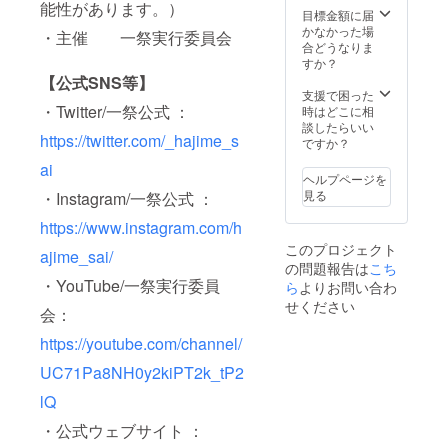
序良俗
能性があります。）
を送ら
祭のエ
目標金額に届
ない場
に反す
せてい
ンディ
かなかった場
合は
るお名
・主催 一祭実行委員会
ただき
ングで
合どうなりま
CAMPF
前は掲
ます。
流す映
すか？
IREにて
載をお
また、
像に支
使用さ
【公式SNS等】
断りす
一祭の
援者様
支援で困った
れてい
る事が
エン
・Twitter/一祭公式 ：
のご希
時はどこに相
るハン
御座い
ディン
望のお
談したらいい
ドル
ます。
https://twitter.com/_hajime_s
グで流
名前を
ですか？
ネーム
す映像
掲載さ
を使用
ai
に企業
せてい
させて
ヘルプページを
様名を
ただき
いただ
見る
・Instagram/一祭公式 ：
記載さ
ます。
きま
せてい
〈備考
す。 ※
https://www.instagram.com/h
ただき
欄ご記
特定の
このプロジェクト
ます。
入必須
ajime_sai/
人物を
の問題報告は
こち
さら
項目〉
比喩す
・YouTube/一祭実行委員
に、一
ら
よりお問い合わ
・エン
るお名
祭のパ
ドロー
前や公
せください
会：
ンフ
ル掲載
序良俗
レット
のお名
に反す
https://youtube.com/channel/
に企業
前 ※支
るお名
様の広
援時に
前は掲
UC71Pa8NH0y2kiPT2k_tP2
告を掲
は必ず
載をお
載させ
備考欄
lQ
断りす
ていた
にご希
る事が
だきま
・公式ウェブサイト ：
望のお
御座い
す。
名前を
ます。