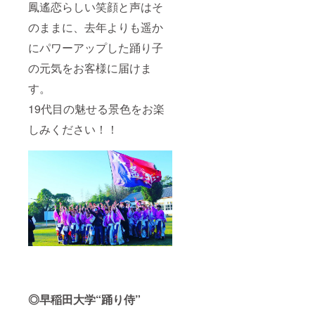
鳳遙恋らしい笑顔と声はそ
合は
るお名
CAMPF
前や公
のままに、去年よりも遥か
IREにて
序良俗
使用さ
に反す
にパワーアップした踊り子
れてい
るお名
るハン
前は掲
の元気をお客様に届けま
ドル
載をお
す。
ネーム
断りす
を使用
る事が
19代目の魅せる景色をお楽
させて
御座い
いただ
ます。
しみください！！
きま
す。 ※
特定の
人物を
比喩す
るお名
前や公
序良俗
に反す
るお名
前は掲
載をお
断りす
る事が
御座い
◎早稲田大学“踊り侍”
ます。