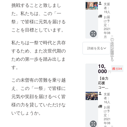
B】 ・
当日に
ディン
人物を
支援
挑戦することと致しまし
感謝の
ステー
グで流
比喩す
者：
動画送
ジを見
す映像
19人
るお名
た。私たちは、この「一
付 ・一
やすい
に支援
前や公
お届
祭オリ
観客席
祭」で皆様に元気を届ける
者様の
け予
序良俗
ジナル
をご用
定：
ご希望
に反す
ステッ
2021
ことを目標としています。
意させ
のお名
るお名
年08
カー送
ていた
前を掲
前は掲
こ
月
付 ・感
だきま
の
載させ
載をお
リ
私たちは一祭で時代と共存
謝の
す。 一
タ
ていた
断りす
ー
メッ
祭限定
ン
だきま
詳細を見る
る事が
するため、また次世代期の
を
セージ
グッズ
選
す。
御座い
択
カード
をご提
す
〈備考
ます。
ための第一歩を踏み出しま
る
送付 ・
供いた
欄ご記
10,
エンド
しま
入必須
す。
残り34
ロール
000
す。ま
項目〉
円
にお名
た、一
・エン
【全力
前を記
この未曽有の苦難を乗り越
祭実行
ドロー
応援
載 一祭
委員よ
ル掲載
コース
え、この「一祭」で皆様に
実行委
り、感
のお名
A】 ・
員会よ
謝の気
前 ※支
支援
元気や笑顔を届けるべく皆
一祭最
り、感
持ちを
援時に
者：
優先席
謝の気
込めて
16人
は必ず
様の力を貸していただけな
チケッ
持ちを
メッ
備考欄
お届
ト ・一
込めて
セージ
け予
にご希
いでしょうか。
祭オリ
動画を
定：
カード
望のお
ジナル
2021
送らせ
を送ら
名前を
年08
ステッ
ていた
せてい
ご記入
こ
月