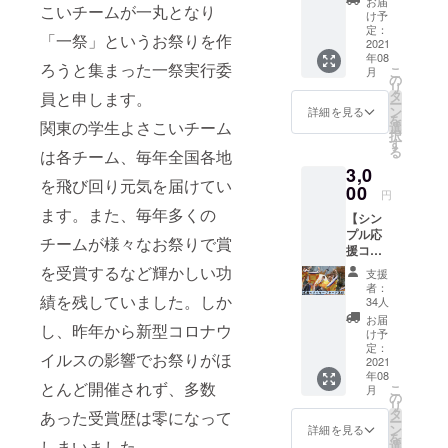
お届
こいチームが一丸となり
名前を
け予
記載 一
定：
「一祭」というお祭りを作
祭のエ
2021
年08
ンディ
ろうと集まった一祭実行委
こ
月
ングで
の
リ
流す映
タ
員と申します。
ー
像に支
ン
詳細を見る
を
援者様
関東の学生よさこいチーム
選
択
のご希
す
る
は各チーム、毎年全国各地
望のお
3,0
名前を
を飛び回り元気を届けてい
掲載さ
00
円
せてい
ます。また、毎年多くの
【シン
ただき
プル応
ます。
チームが様々なお祭りで賞
援コー
〈備考
スB】
欄ご記
を受賞するなど輝かしい功
支援
・感謝
入必須
者：
のメッ
績を残していました。しか
項目〉
34人
セージ
・エン
お届
し、昨年から新型コロナウ
カード
ドロー
け予
送付 ・
ル掲載
定：
イルスの影響でお祭りがほ
一祭オ
2021
のお名
年08
リジナ
前 ※支
とんど開催されず、多数
こ
月
ルス
援時に
の
リ
テッ
は必ず
タ
あった受賞歴は零になって
ー
カー送
備考欄
ン
詳細を見る
を
付 ・エ
にご希
しまいました。
選