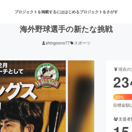
プロジェクトを掲載するには
はじめる
プロジェクトをさがす
海外野球選手の新たな挑戦
shingoono77
スポーツ
注目のリターン
注目の新着プロジェクト
募集終了が近いプロジェクト
も
現在の
音楽
舞台・パフォーマンス
23
ゲーム・サービス開発
フード・飲食店
23%
書籍・雑誌出版
アニメ・漫画
目標金額は1
支援者
チャレンジ
ビューティー・ヘルスケ
15