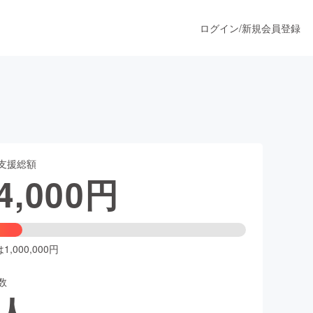
ログイン
/
新規会員登録
うすぐ公開されます
支援総額
プロダクト
4,000
円
ファッション
スポーツ
,000,000円
数
ア
ソーシャルグッド
人