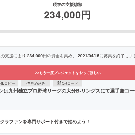
現在の支援総額
234,000
円
人の支援により
234,000
円の資金を集め、
2021/04/15
に募集を終了しま
もう一度プロジェクトをやってほしい
RLコピー
埋め込み
QRコード
ンは九州独立プロ野球リーグの大分B-リングスにて選手兼コ
クラファンを専門サポート付きで始めよう！