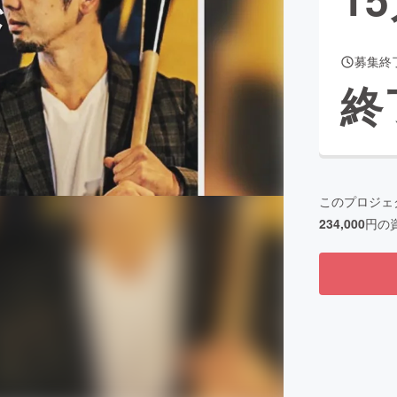
募集終
CAMPFIRE for Social Good
CAMPFIRE Creation
終
CAMPFIREふるさと納税
machi-ya
コミュニティ
このプロジェ
234,000
円の