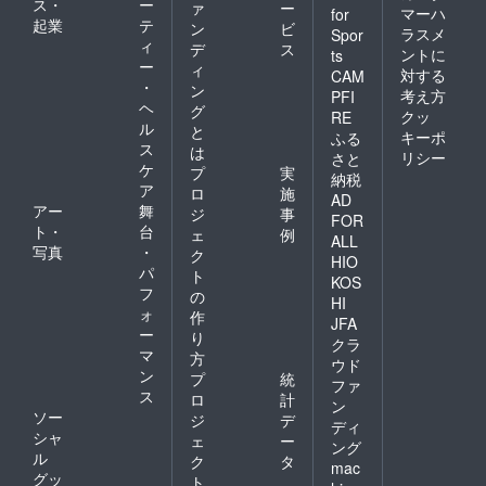
ス・
ー
ァ
ー
マーハ
for
起業
テ
ン
ビ
ラスメ
Spor
ィ
デ
ス
ントに
ts
ー
ィ
対する
CAM
・
ン
考え方
PFI
ヘ
グ
クッ
RE
ル
と
キーポ
ふる
ス
は
リシー
さと
ケ
プ
実
納税
ア
ロ
施
AD
アー
舞
ジ
事
FOR
ト・
台
ェ
例
ALL
写真
・
ク
HIO
パ
ト
KOS
フ
の
HI
ォ
作
JFA
ー
り
クラ
マ
方
ウド
ン
プ
統
ファ
ス
ロ
計
ン
ソー
ジ
デ
ディ
シャ
ェ
ー
ング
ル
ク
タ
mac
グッ
ト