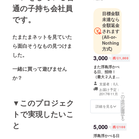
通の子持ち会社員
目標金額
です。
未達なら
全額返金
されます
たまたまネットを見ていた
(All-or-
Nothing
ら面白そうなもの見つけま
方式)
した。
3,000
円
残り1,000
また浮島浮かべ
一緒に買って遊びません
る日、招待！
（最大２人ま
か？
で） 事前に場所
支援者：0人
をメールで連絡
お届け予定：
します！ ＊プー
こ
2017年11月
の
ルの広さによっ
リ
▼このプロジェク
タ
ては人数制限あ
ー
ン
り。
詳細を見る
を
選
トで実現したいこ
択
す
る
と
5,000
円
残り100
浮島浮かべる日