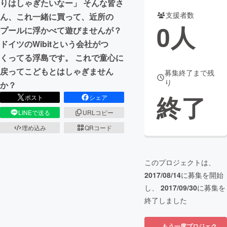
りはしゃぎたいなー」 そんな皆さ
支援者数
ん、これ一緒に買って、近所の
まちづくり・地域活性化
0
人
プールに浮かべて遊びませんが？
ドイツのWibitという会社がつ
CAMPFIRE for Social Good
CAMPFIRE Creation
くってる浮島です。 これで童心に
CAMPFIREふるさと納税
machi-ya
コミュニティ
戻ってこどもとはしゃぎません
募集終了まで残
り
か？
終了
ポスト
シェア
LINEで送る
URLコピー
埋め込み
QRコード
このプロジェクトは、
2017/08/14
に募集を開始
し、
2017/09/30
に募集を
終了しました
もう一度プロジェク