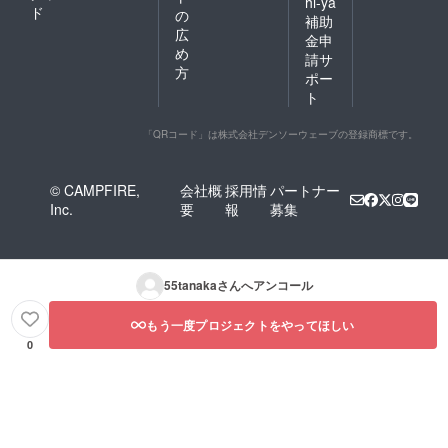
hi-ya
ド
の
補助
広
金申
め
請サ
方
ポー
ト
「QRコード」は株式会社デンソーウェーブの登録商標です。
© CAMPFIRE,
会社概
採用情
パートナー
Inc.
要
報
募集
55tanaka
さんへアンコール
もう一度プロジェクトをやってほしい
0