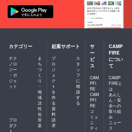
カテゴリー
起案サポート
サ
CAMP
ー
FIRE
テク
ま
プ
ス
ビ
につい
ノロ
ち
ロ
タ
ス
て
ジー
づ
ジ
ッ
・ガ
く
ェ
フ
CAM
CAMP
ジェ
り
ク
に
PFI
FIREと
ット
・
ト
相
RE
は
地
を
談
CAM
あんし
域
作
す
PFI
ん・安
活
る
る
RE
全への
性
資
コ
取り組
化
料
ミュ
み
プロ
音
請
ニ
ニュー
ダク
楽
求
ティ
ス
ト