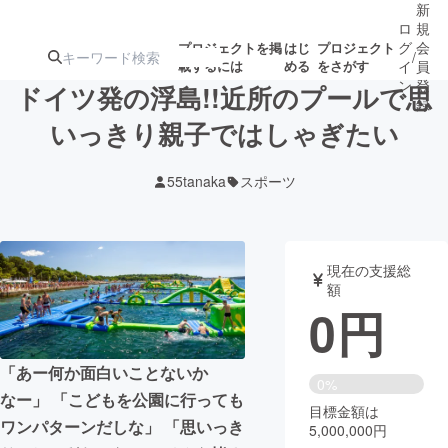
新
ロ
規
グ
会
プロジェクトを掲
はじ
プロジェクト
/
載するには
める
をさがす
イ
員
ン
登
ドイツ発の浮島!!近所のプールで思
録
いっきり親子ではしゃぎたい
人気のプロ
注目のリ
注目の新着プロ
募集終了が近いプ
もうすぐ公開
55tanaka
スポーツ
ジェクト
ターン
ジェクト
ロジェクト
されます
アート・写真
音楽
現在の支援総
額
0
円
テクノロジー・ガジェット
ゲーム・サ
「あー何か面白いことないか
映像・映画
書籍・雑誌
0%
なー」 「こどもを公園に行っても
目標金額は
ワンパターンだしな」 「思いっき
5,000,000円
ビジネス・起業
チャレンジ