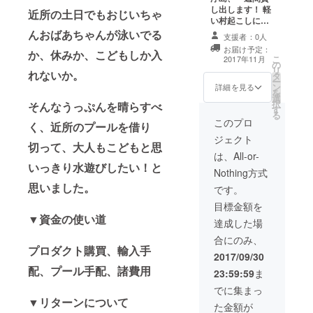
し出します！ 軽
近所の土日でもおじいちゃ
い村起こしにな
りそうですね。
んおばあちゃんが泳いでる
支援者：0人
お届け予定：
か、休みか、こどもしか入
こ
2017年11月
の
リ
れないか。
タ
ー
ン
詳細を見る
を
選
択
そんなうっぷんを晴らすべ
す
る
このプロ
く、近所のプールを借り
ジェクト
切って、大人もこどもと思
は、All-or-
いっきり水遊びしたい！と
Nothing方式
思いました。
です。
目標金額を
▼資金の使い道
達成した場
合にのみ、
プロダクト購買、輸入手
2017/09/30
配、プール手配、諸費用
23:59:59
ま
でに集まっ
▼リターンについて
た金額が