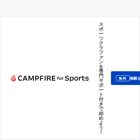
ス
ポ
ー
ツ
ク
ラ
フ
ァ
ン
を
専
門
掲載
無料
サ
ポ
ー
ト
付
き
で
始
め
よ
う
！