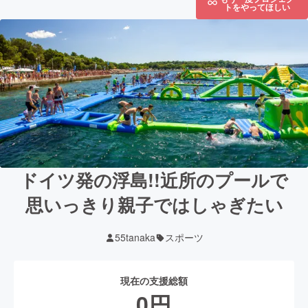
トをやってほしい
ドイツ発の浮島!!近所のプールで
思いっきり親子ではしゃぎたい
55tanaka
スポーツ
現在の支援総額
0
円