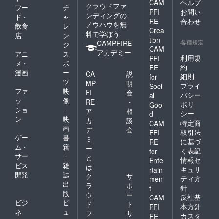
CAM
ヘルプ
クラウドファ
フー
チ
PFI
お問い
ンディングの
ド・
ャ
RE
合わせ
ノウハウを無
飲食
レ
Crea
料で学ぼう
店
ン
tion
各種規定
CAMPFIRE
ジ
CAM
アカデミー
アニ
ス
利用規
PFI
メ・
ポ
約
RE
漫画
ー
CA
説
細則
for
ツ
MP
明
プライ
Soci
ファ
映
FI
会
バシー
al
ッ
像
RE
・
ポリ
Goo
ショ
・
ア
相
シー
d
ン
映
カ
談
特定商
CAM
画
デ
会
取引法
PFI
ゲー
書
ミ
に基づ
RE
ム・
籍
ー
く表記
for
サー
・
と
情報セ
Ente
ビス
雑
は
キュリ
rtain
開発
誌
ク
サ
ティ方
men
出
ラ
ポ
針
t
版
ウ
ー
反社基
CAM
ビジ
ビ
ド
ト
本方針
PFI
ネ
ュ
フ
サ
カスタ
RE