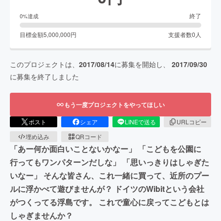
終了
0
%達成
目標金額
5,000,000
円
支援者数
0
人
このプロジェクトは、
2017/08/14
に募集を開始し、
2017/09/30
に募集を終了しました
もう一度プロジェクトをやってほしい
ポスト
シェア
LINEで送る
URLコピー
埋め込み
QRコード
「あー何か面白いことないかなー」 「こどもを公園に
行ってもワンパターンだしな」 「思いっきりはしゃぎた
いなー」 そんな皆さん、これ一緒に買って、近所のプー
ルに浮かべて遊びませんが？ ドイツのWibitという会社
がつくってる浮島です。 これで童心に戻ってこどもとは
しゃぎませんか？