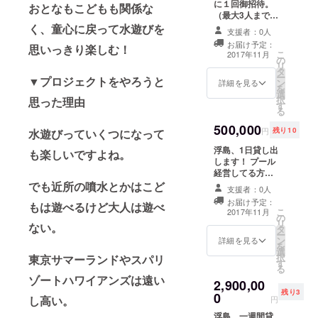
に１回御招待。
おとなもこどもも関係な
（最大3人まで）
＊プールの広さ
く、童心に戻って水遊びを
支援者：0人
によって人数制
お届け予定：
思いっきり楽しむ！
限ある場合も優
こ
2017年11月
の
先的に御招待。
リ
タ
ー
▼プロジェクトをやろうと
ン
詳細を見る
を
選
択
思った理由
す
る
500,000
円
残り10
水遊びっていくつになって
浮島、1日貸し出
も楽しいですよね。
します！ プール
経営してる方は
ぜひ検討を！
でも近所の噴水とかはこど
支援者：0人
お届け予定：
もは遊べるけど大人は遊べ
こ
2017年11月
の
リ
ない。
タ
ー
ン
詳細を見る
を
選
択
東京サマーランドやスパリ
す
る
ゾートハワイアンズは遠い
2,900,00
残り3
0
し高い。
円
浮島、一週間貸