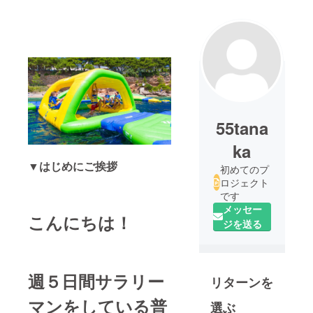
55tana
ka
▼はじめにご挨拶
初めてのプ
ロジェクト
です
メッセー
こんにちは！
ジを送る
週５日間サラリー
リターンを
マンをしている普
選ぶ