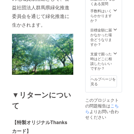
くある質問
益社団法人群馬県緑化推進
手数料はいく
委員会を通じて緑化推進に
らかかります
か？
生かされます。
目標金額に届
かなかった場
合どうなりま
すか？
支援で困った
時はどこに相
談したらいい
ですか？
ヘルプページを
見る
▼リターンについ
このプロジェクト
て
の問題報告は
こち
ら
よりお問い合わ
せください
【特製オリジナルThanks
カード】