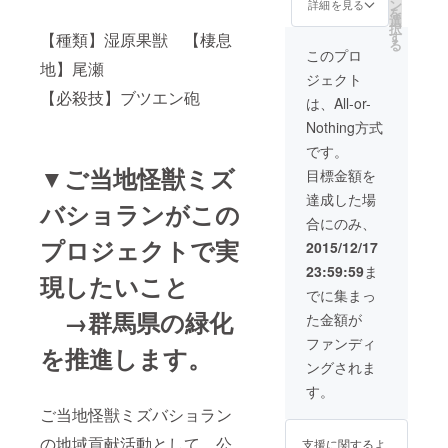
ン
群馬県特産品
詳細を見る
を
選
択
す
【種類】湿原果獣 【棲息
る
このプロ
地】尾瀬
ジェクト
【必殺技】ブツエン砲
は、All-or-
Nothing方式
です。
▼ご当地怪獣ミズ
目標金額を
達成した場
バショランがこの
合にのみ、
プロジェクトで実
2015/12/17
23:59:59
ま
現したいこと
でに集まっ
→群馬県の緑化
た金額が
ファンディ
を推進します。
ングされま
す。
ご当地怪獣ミズバショラン
の地域貢献活動として、公
支援に関するよ