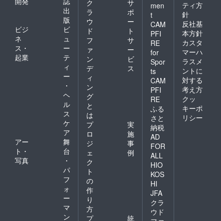
開発
誌
ク
サ
ティ方
men
出
ラ
ポ
針
t
版
ウ
ー
反社基
CAM
ビジ
ビ
ド
ト
本方針
PFI
ネ
ュ
フ
サ
カスタ
RE
ス・
ー
ァ
ー
マーハ
for
起業
テ
ン
ビ
ラスメ
Spor
ィ
デ
ス
ントに
ts
ー
ィ
対する
CAM
・
ン
考え方
PFI
ヘ
グ
クッ
RE
ル
と
キーポ
ふる
ス
は
リシー
さと
ケ
プ
実
納税
ア
ロ
施
AD
アー
舞
ジ
事
FOR
ト・
台
ェ
例
ALL
写真
・
ク
HIO
パ
ト
KOS
フ
の
HI
ォ
作
JFA
ー
り
クラ
マ
方
ウド
ン
プ
統
ファ