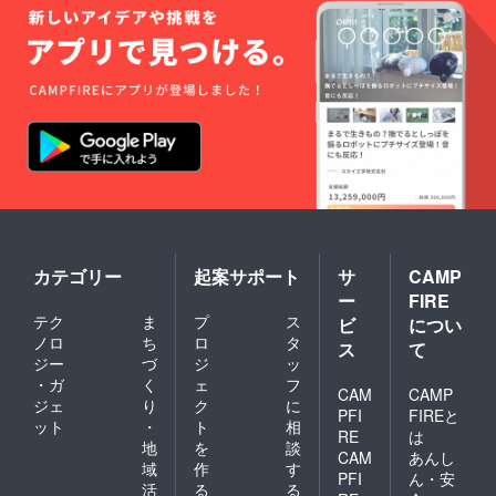
カテゴリー
起案サポート
サ
CAMP
ー
FIRE
テク
ま
プ
ス
ビ
につい
ノロ
ち
ロ
タ
ス
て
ジー
づ
ジ
ッ
・ガ
く
ェ
フ
CAM
CAMP
ジェ
り
ク
に
PFI
FIREと
ット
・
ト
相
RE
は
地
を
談
CAM
あんし
域
作
す
PFI
ん・安
活
る
る