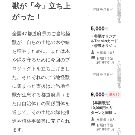
リ
獣が「今」立ち上
タ
ー
ン
詳細を見る
を
選
がった！
択
す
る
5,000
円
全国47都道府県のご当地怪
・特製オリジナ
ルThanksカード
獣が、自らの土地の木や緑
・特製オリジナ
を増やすために、または木
ルＴシャツ
支援者：0人
お届け予定：
や緑を守るために今回のプ
こ
2016年01月
の
リ
ロジェクトを立ち上げまし
タ
ー
ン
詳細を見る
た。それぞれのご当地怪獣
を
選
択
す
に集まった支援はご当地怪
る
9,000
獣が生息する都道府県（ま
円
残り10
たは自治体）の関係団体を
【早期限定】
10,000円のリ
通じて、その土地の緑化推
ターンと同様で
す。 ・特製オリ
支援者：0人
進や植林事業等に充てられ
ジナルThanks
お届け予定：
カード ・特製オ
ます。
こ
2016年01月
の
リジナルカン
リ