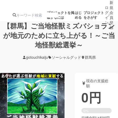
新
ロ
規
グ
会
プロジェクトを掲
はじ
プロジェクト
/
載するには
める
をさがす
イ
員
ン
登
【群馬】ご当地怪獣ミズバショラン
録
が地元のために立ち上がる！～ご当
地怪獣総選挙～
人気のプロ
注目のリ
注目の新着プロ
募集終了が近いプ
もうすぐ公開
ジェクト
ターン
ジェクト
ロジェクト
されます
gotouchikaiju
ソーシャルグッド
群馬県
アート・写真
音楽
現在の支援総
テクノロジー・ガジェット
ゲーム・サ
額
0
円
映像・映画
書籍・雑誌
0%
ビジネス・起業
チャレンジ
目標金額は500円