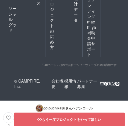
ス
ロ
計
ン
ソー
ジ
デ
ディ
シャ
ェ
ー
ング
ル
ク
タ
mac
グッ
ト
hi-ya
ド
の
補助
広
金申
め
請サ
方
ポー
ト
「QRコード」は株式会社デンソーウェーブの登録商標です。
© CAMPFIRE,
会社概
採用情
パートナー
Inc.
要
報
募集
gotouchikaiju
さんへアンコール
もう一度プロジェクトをやってほしい
0