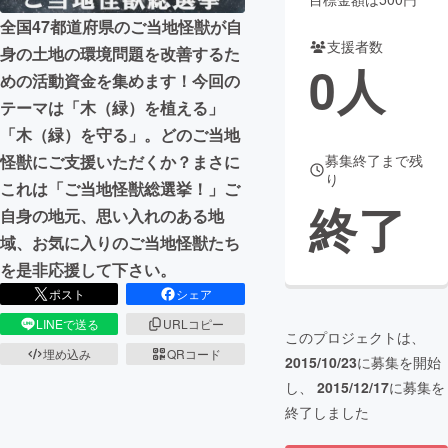
全国47都道府県のご当地怪獣が自
まちづくり・地域活性化
支援者数
身の土地の環境問題を改善するた
0
人
めの活動資金を集めます！今回の
CAMPFIRE for Social Good
CAMPFIRE Creation
テーマは「木（緑）を植える」
CAMPFIREふるさと納税
machi-ya
コミュニティ
「木（緑）を守る」。どのご当地
怪獣にご支援いただくか？まさに
募集終了まで残
り
これは「ご当地怪獣総選挙！」ご
終了
自身の地元、思い入れのある地
域、お気に入りのご当地怪獣たち
を是非応援して下さい。
ポスト
シェア
LINEで送る
URLコピー
このプロジェクトは、
埋め込み
QRコード
2015/10/23
に募集を開始
し、
2015/12/17
に募集を
終了しました