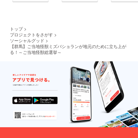
トップ
>
プロジェクトをさがす
>
ソーシャルグッド
>
【群馬】ご当地怪獣ミズバショランが地元のために立ち上が
る！～ご当地怪獣総選挙～