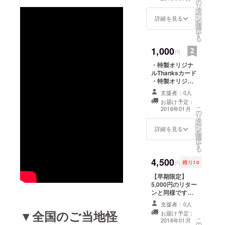
の
リ
タ
ー
ン
詳細を見る
を
選
択
す
る
1,000
円
・特製オリジナ
ルThanksカード
・特製オリジナ
ルカンバッジ
支援者：0人
お届け予定：
こ
2016年01月
の
リ
タ
ー
ン
詳細を見る
を
選
択
す
る
4,500
円
残り10
【早期限定】
5,000円のリター
ンと同様です。
・特製オリジナ
支援者：0人
ルThanksカード
▼全国のご当地怪
お届け予定：
・特製オリジナ
こ
2016年01月
の
ルＴシャツ