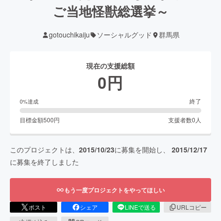
ご当地怪獣総選挙～
gotouchikaiju
ソーシャルグッド
群馬県
現在の支援総額
0
円
終了
0
%達成
目標金額
500
円
支援者数
0
人
このプロジェクトは、
2015/10/23
に募集を開始し、
2015/12/17
に募集を終了しました
もう一度プロジェクトをやってほしい
ポスト
シェア
LINEで送る
URLコピー