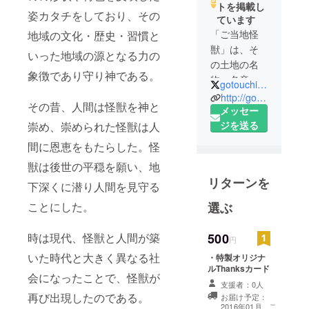
トを掲載し
姿カタチをしており、その
ています
「ご当地怪
地域の文化・歴史・習慣と
獣」は、そ
いった地域の源となる力の
の土地の名
象徴であり守り神である。
物・名産と
gotouchikaiju
いったもの
http://gotouchikaiju.com/
その昔、人間は怪獣を神と
の形状や特
メッセー
色を反映し
ジを送る
崇め、崇められた怪獣は人
た姿カタチ
間に恩恵をもたらした。怪
をしてお
獣は後世の平穏を願い、地
り、 その
リターンを
地域の文
下深くに潜り人間を見守る
化・歴史・
選ぶ
ことにした。
習慣といっ
た地域の源
500
時は現代、怪獣と人間が築
円
となる力の
いた時代と大きく異なる社
・特製オリジナ
象徴であり
ルThanksカード
守り神であ
会になったことで、怪獣が
支援者：0人
る。
再び出現したのである。
お届け予定：
こ
2016年01月