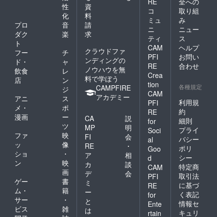
RE
全への
性
資
コ
取り組
化
料
ミュ
み
プロ
音
請
ニ
ニュー
ダク
楽
求
ティ
ス
ト
CAM
ヘルプ
クラウドファ
フー
チ
PFI
お問い
ンディングの
ド・
ャ
RE
合わせ
ノウハウを無
飲食
レ
Crea
料で学ぼう
店
ン
tion
各種規定
CAMPFIRE
ジ
CAM
アカデミー
アニ
ス
利用規
PFI
メ・
ポ
約
RE
漫画
ー
CA
説
細則
for
ツ
MP
明
プライ
Soci
ファ
映
FI
会
バシー
al
ッ
像
RE
・
ポリ
Goo
ショ
・
ア
相
シー
d
ン
映
カ
談
特定商
CAM
画
デ
会
取引法
PFI
ゲー
書
ミ
に基づ
RE
ム・
籍
ー
く表記
for
サー
・
と
情報セ
Ente
ビス
雑
は
キュリ
rtain