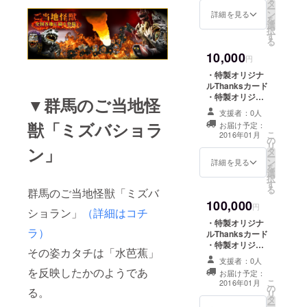
タ
バッジ ・特製怪
ー
ン
獣図鑑（全ライ
詳細を見る
を
選
ンナップ）
択
す
る
10,000
円
・特製オリジナ
ルThanksカード
・特製オリジナ
▼群馬のご当地怪
ルカンバッジ ・
支援者：0人
特製怪獣図鑑
獣「ミズバショラ
お届け予定：
（全ラインナッ
こ
2016年01月
の
プ）
リ
ン」
タ
ー
ン
詳細を見る
を
選
択
す
る
群馬のご当地怪獣「ミズバ
100,000
円
ショラン」
（詳細はコチ
・特製オリジナ
ラ）
ルThanksカード
・特製オリジナ
その姿カタチは「水芭蕉」
ルカンバッジ ・
支援者：0人
特製オリジナル
を反映したかのようであ
お届け予定：
Ｔシャツ ・特製
こ
2016年01月
の
怪獣図鑑（全ラ
る。
リ
タ
インナップ） ・
ー