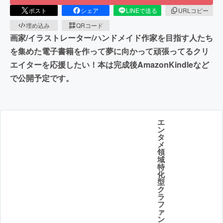
ポスト
シェア
LINEで送る
URLコピー
埋め込み
QRコード
画家/イラストレーター/ハンドメイド作家を目指す人たち
を集めた電子書籍を作って夢に向かって頑張ってるクリ
エイターを応援したい！本は完成後AmazonKindleなど
で公開予定です。
エ
ン
タ
メ
領
域
特
化
型
ク
ラ
フ
ァ
ン