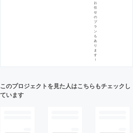
お
任
せ
の
プ
ラ
ン
も
あ
り
ま
す
！
このプロジェクトを見た人はこちらもチェックし
ています