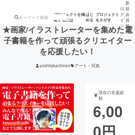
新
ロ
規
グ
会
プロジェクトを掲
はじ
プロジェクト
/
載するには
める
をさがす
イ
員
ン
登
★画家/イラストレーターを集めた電
録
子書籍を作って頑張るクリエイター
を応援したい！
人気のプロ
注目のリ
注目の新着プロ
募集終了が近いプ
もうすぐ公開
ジェクト
ターン
ジェクト
ロジェクト
されます
yoshitakachinen
アート・写真
アート・写真
音楽
現在の支援総
テクノロジー・ガジェット
ゲーム・サ
額
6,00
映像・映画
書籍・雑誌
0
円
ビジネス・起業
チャレンジ