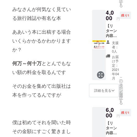
択
名限
を丸々1
す
る
定】ク
ページ
みなさんが何気なく見てい
4,0
リエイ
使い作
残り1
ター向
00
品を宣
る旅行雑誌や有名な本
円
けのリ
伝いた
【リ
ターン
しま
ターン
ああいう本に出稿する場合
です。
す。
内容】
画家や
いくらかかるかわかります
完成し
イラス
支援
た本＋
トレー
者：
か？
丸々1
ターハ
0人
ページ
ンドメ
お届
掲載出
イド作
け予
何万～何十万
ととんでもな
来ま
家など
定：
す。創
2021
夢に向
い額の料金を取るんです
年04
刊号特
かって
こ
月
別掲載
頑張っ
の
リ
価格
ている
そのお金を集めて出版社は
タ
ー
【早割
あなた
ン
詳細を見る
を
本を作ってるんですが
先着1名
の作品
選
択
限定】
を丸々1
す
る
クリエ
ページ
6,0
イター
使い作
残り1
向けの
00
品を宣
円
リター
伝いた
僕は初めてそれを聞いた時
【リ
ンで
しま
ターン
す。画
す。
その金額にすごく驚きまし
内容】
家やイ