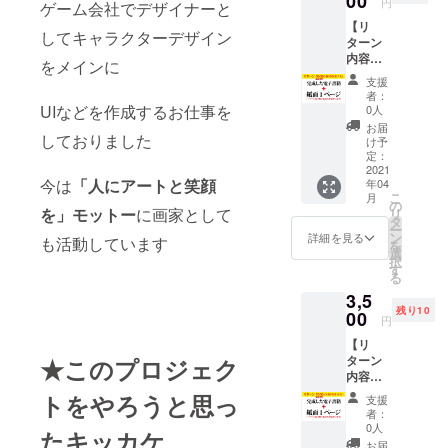
00
色の効果で
円
ゲーム会社でデザイナーと
いって
人を癒すカ
【リ
方向け
してキャラクターデザイン
ターン
の支援
ラーセラ
内容】
となり
をメインに
ピー絵画
完成し
ます。
支援
【心癒され
た本＋
500円の
者：
丸々1
リター
UIなどを作成するお仕事を
0人
る抽象画】
ページ
ンであ
お届
を考案し
掲載出
しておりました
なたの
け予
来ま
似顔絵と抽
任意の
定：
す。創
2021
名前
象画メイン
今は
「人にアートと笑顔
年04
刊号特
（ＳＮ
こ
月
に絵を描い
別掲載
Ｓアカ
の
を」
モットー
に画家として
リ
価格
ウント
ています
タ
ー
【超早
名可）
ン
詳細を見る
も活動しています
を
割先着7
でスペ
選
択
今の夢は人
名限
シャル
す
る
定】ク
サンク
を幸せにす
3,5
リエイ
スとし
る画家にな
残り10
ター向
00
て本に
円
けのリ
ること
掲載し
【リ
ターン
ます
ターン
★このプロジェク
です。
内容】
画家や
完成し
イラス
トをやろうと思っ
支援
た本＋
トレー
者：
丸々1
ターハ
0人
たキッカケ
ページ
ンドメ
お届