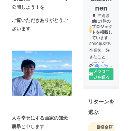
nen
公開しよう！を
沖縄県
ご覧いただきありがとうご
他に1件の
プロジェク
ざいます
トを掲載し
ています
2009年KFS
卒業後、好
きなこと
（絵）を仕
https://yoshitakachinen.com/
事にしよう
メッセー
と心に決
ジを送る
め、似顔絵
を描き始め
る。似顔絵
リターンを
で起業し3年
半もの間に
選ぶ
約8000人の
人を幸せにする画家の知念
似顔絵を描
慶昂
と申します
目標金額
く。その後