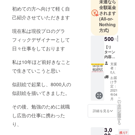
未達なら
勉強のため
全額返金
初めての方へ向けて軽く自
就職し、子
されます
供の頃から
己紹介させていただきます
(All-or-
の夢であっ
Nothing
たゲーム会
方式)
現在私は現役プロのグラ
社に転職。
500
フィックデザイナーとして
円
夢を叶え
【リ
日々仕事をしております
る。
ターン
内容】
私は10年ほど前好きなこと
完成し
現在は「人
支援
た本＋
者：
にアートと
で生きていこうと思い
任意の
0人
笑顔を」
名前を
お届
本に掲
け予
モットーに
似顔絵で起業し、8000人の
載しま
定：
絵を描いて
す。自
2021
似顔絵を描いてきました。
年04
分はク
ます。
こ
月
リエイ
の
リ
ター
タ
その後、勉強のために就職
ー
2020年カ
じゃな
ン
詳細を見る
を
くこの
し広告の仕事に携わった
ラーセラピ
選
択
プロ
す
ストの資格
る
り、
ジェク
を取得
3,0
トを応
残り7
援した