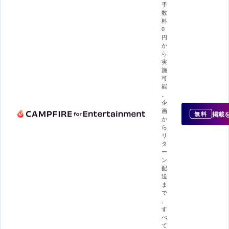
手
数
料
0
円
か
ら
実
施
可
能
。
企
画
掲載
無料
か
ら
リ
タ
ー
ン
配
送
ま
で
、
す
べ
て