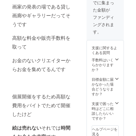
頑張っ
でに集まっ
ている
画家の発表の場である貸し
た金額が
あなた
画廊やギャラリーだってそ
の作品
ファンディ
を丸々1
うです
ングされま
ページ
使い作
す。
品を宣
高額な料金や販売手数料を
伝いた
しま
取って
支援に関するよ
す。
くある質問
お金のないクリエイターか
手数料はいく
らかかります
らお金を集めてるんです
か？
目標金額に届
かなかった場
合どうなりま
すか？
個展開催をするため高額な
支援で困った
費用をバイトでためて開催
時はどこに相
談したらいい
したけど
ですか？
絵は売れない
それでは
時間
ヘルプページを
見る