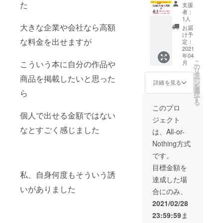
完成し
ラスト
た
支援
た本＋
レー
者：
丸々1
ターハ
1人
ページ
ンドメ
大きな企業や会社なら高額
お届
掲載出
イド作
け予
な料金を出せますが
来ま
家など
定：
す。創
2021
夢に向
年04
刊号特
かって
こ
月
こういう本に自分の作品や
別掲載
頑張っ
の
リ
価格
ている
タ
商品を掲載したいと思った
ー
【早割
あなた
ン
詳細を見る
を
先着1名
の作品
選
ら
択
限定】
を丸々1
す
る
クリエ
ページ
このプロ
イター
使い作
個人で出せる金額ではない
ジェクト
向けの
品を宣
リター
なとすごく感じました
伝いた
は、All-or-
ンで
しま
Nothing方式
す。画
す。
家やイ
です。
ラスト
目標金額を
レー
私、自身何度もそういう誘
ターハ
達成した場
ンドメ
いがありました
合にのみ、
イド作
家など
2021/02/28
夢に向
23:59:59
ま
かって