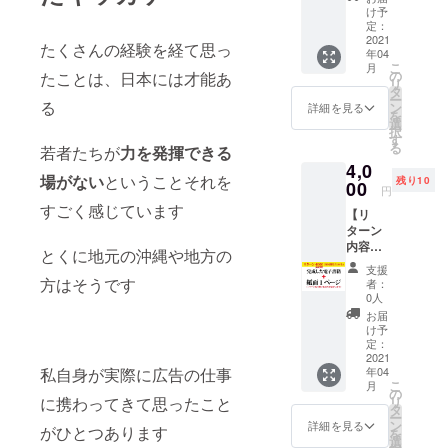
掲載出
イド作
け予
来ま
家など
定：
す。創
2021
夢に向
たくさんの経験を経て思っ
年04
刊号特
かって
こ
月
別掲載
頑張っ
の
たことは、日本には才能あ
リ
価格
ている
タ
ー
【早割
る
あなた
ン
詳細を見る
を
先着10
の作品
選
択
名限
を丸々1
す
る
若者たちが
力を発揮できる
定】ク
ページ
4,0
リエイ
使い作
場がない
ということそれを
残り10
ター向
00
品を宣
円
けのリ
伝いた
すごく感じています
【リ
ターン
しま
ターン
です。
す。
内容】
画家や
とくに地元の沖縄や地方の
完成し
イラス
支援
た本＋
トレー
方はそうです
者：
丸々1
ターハ
0人
ページ
ンドメ
お届
掲載出
イド作
け予
来ま
家など
定：
す。創
2021
夢に向
年04
私自身が実際に広告の仕事
刊号特
かって
こ
月
別掲載
頑張っ
の
リ
に携わってきて思ったこと
価格
ている
タ
ー
【早割
あなた
ン
詳細を見る
がひとつあります
を
先着10
の作品
選