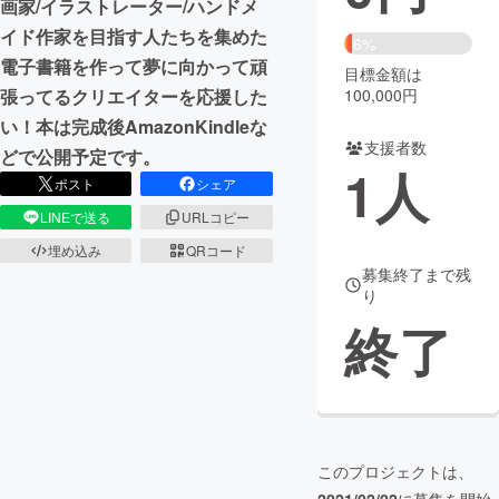
画家/イラストレーター/ハンドメ
イド作家を目指す人たちを集めた
まちづくり・地域活性化
6%
電子書籍を作って夢に向かって頑
目標金額は
100,000円
張ってるクリエイターを応援した
CAMPFIRE for Social Good
CAMPFIRE Creation
い！本は完成後AmazonKindleな
CAMPFIREふるさと納税
machi-ya
コミュニティ
支援者数
どで公開予定です。
1
人
ポスト
シェア
LINEで送る
URLコピー
埋め込み
QRコード
募集終了まで残
り
終了
このプロジェクトは、