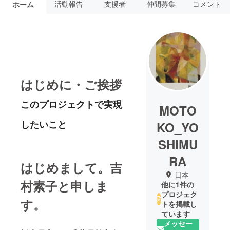
活動報告
支援者
仲間募集
コメント
ホーム
はじめに・ご挨拶
このプロジェクトで実現
MOTO
したいこと
KO_YO
SHIMU
RA
はじめまして。吉
日本
村素子と申しま
他に1件の
プロジェク
す。
トを掲載し
ています
メッセー