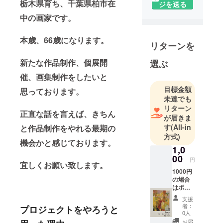
栃木県育ち、千葉県柏市在
ジを送る
中の画家です。
本歳、66歳になります。
リターンを
新たな作品制作、個展開
選ぶ
催、画集制作をしたいと
目標金額
思っております。
未達でも
リターン
正直な話を言えば、きちん
が届きま
す
(All-in
と作品制作をやれる最期の
方式)
機会かと感じております。
1,0
00
円
宜しくお願い致します。
1000円
の場合
はポス
トカー
支援
ドの提
者：
プロジェクトをやろうと
供。
0人
お届