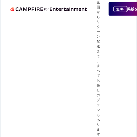
企
画
掲載
無料
か
ら
リ
タ
ー
ン
配
送
ま
で
、
す
べ
て
お
任
せ
の
プ
ラ
ン
も
あ
り
ま
す