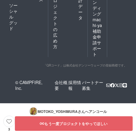
ロ
計
ン
ソー
ジ
デ
ディ
シャ
ェ
ー
ング
ル
ク
タ
mac
グッ
ト
hi-ya
ド
の
補助
広
金申
め
請サ
方
ポー
ト
「QRコード」は株式会社デンソーウェーブの登録商標です。
© CAMPFIRE,
会社概
採用情
パートナー
Inc.
要
報
募集
MOTOKO_YOSHIMURA
さんへアンコール
もう一度プロジェクトをやってほしい
3