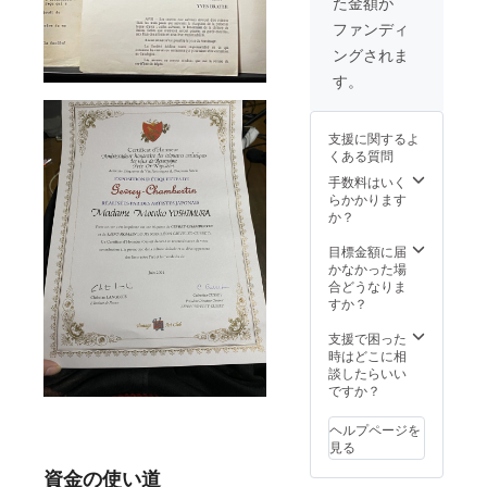
た金額が
ファンディ
ングされま
す。
支援に関するよ
くある質問
手数料はいく
らかかります
か？
目標金額に届
かなかった場
合どうなりま
すか？
支援で困った
時はどこに相
談したらいい
ですか？
ヘルプページを
見る
資金の使い道