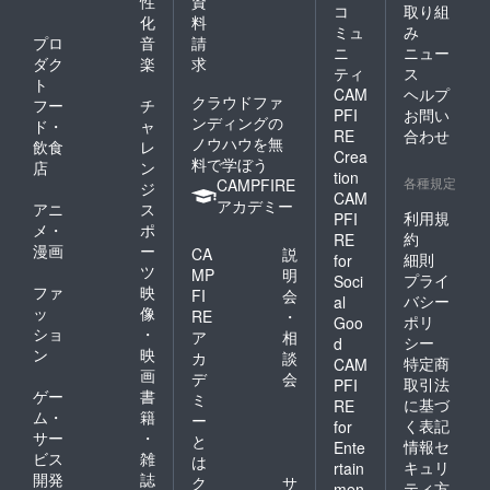
性
資
コ
取り組
化
料
ミュ
み
プロ
音
請
ニ
ニュー
ダク
楽
求
ティ
ス
ト
CAM
ヘルプ
クラウドファ
フー
チ
PFI
お問い
ンディングの
ド・
ャ
RE
合わせ
ノウハウを無
飲食
レ
Crea
料で学ぼう
店
ン
tion
各種規定
CAMPFIRE
ジ
CAM
アカデミー
アニ
ス
利用規
PFI
メ・
ポ
約
RE
漫画
ー
CA
説
細則
for
ツ
MP
明
プライ
Soci
ファ
映
FI
会
バシー
al
ッ
像
RE
・
ポリ
Goo
ショ
・
ア
相
シー
d
ン
映
カ
談
特定商
CAM
画
デ
会
取引法
PFI
ゲー
書
ミ
に基づ
RE
ム・
籍
ー
く表記
for
サー
・
と
情報セ
Ente
ビス
雑
は
キュリ
rtain
開発
誌
ク
サ
ティ方
men