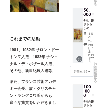
択
す
る
50,
000
円
4号、書
き下ろ
しの油
彩画の
支援
提供。
者：
これまでの活動
0人
お届
け予
1981、1982年 サロン・ドー
定：
2021
トンヌ入選、1983年 ナショ
年07
こ
月
ナル・デ・ボザール入選、
の
リ
タ
ー
その他、新世紀展入選等。
ン
詳細を見る
を
選
択
す
る
また、フランス芸術アカデ
100
ミー会長、故・クリスチャ
,00
0
ン・ラングロワ氏からも
円
8号の書
多々な賞賛をいただきまし
き下ろ