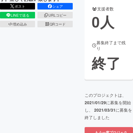
ポスト
シェア
支援者数
まちづくり・地域活性化
0
人
LINEで送る
URLコピー
埋め込み
QRコード
CAMPFIRE for Social Good
CAMPFIRE Creation
CAMPFIREふるさと納税
machi-ya
コミュニティ
募集終了まで残
り
終了
このプロジェクトは、
2021/01/29
に募集を開始
し、
2021/03/31
に募集を
終了しました
もう一度プロジェク