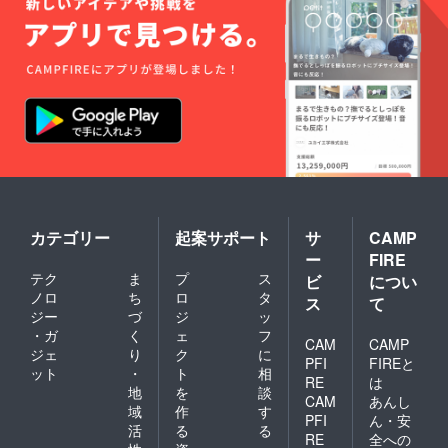
カテゴリー
起案サポート
サ
CAMP
ー
FIRE
テク
ま
プ
ス
ビ
につい
ノロ
ち
ロ
タ
ス
て
ジー
づ
ジ
ッ
・ガ
く
ェ
フ
CAM
CAMP
ジェ
り
ク
に
PFI
FIREと
ット
・
ト
相
RE
は
地
を
談
CAM
あんし
域
作
す
PFI
ん・安
活
る
る
RE
全への