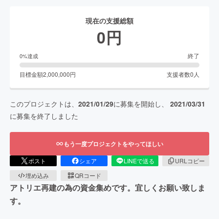
現在の支援総額
0
円
終了
0
%達成
目標金額
2,000,000
円
支援者数
0
人
このプロジェクトは、
2021/01/29
に募集を開始し、
2021/03/31
に募集を終了しました
もう一度プロジェクトをやってほしい
ポスト
シェア
LINEで送る
URLコピー
埋め込み
QRコード
アトリエ再建の為の資金集めです。宜しくお願い致しま
す。