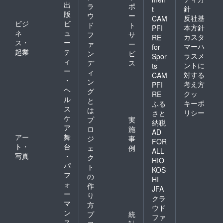
出
ラ
ポ
針
t
版
ウ
ー
反社基
CAM
ビジ
ビ
ド
ト
本方針
PFI
ネ
ュ
フ
サ
カスタ
RE
ス・
ー
ァ
ー
マーハ
for
起業
テ
ン
ビ
ラスメ
Spor
ィ
デ
ス
ントに
ts
ー
ィ
対する
CAM
・
ン
考え方
PFI
ヘ
グ
クッ
RE
ル
と
キーポ
ふる
ス
は
リシー
さと
ケ
プ
実
納税
ア
ロ
施
AD
アー
舞
ジ
事
FOR
ト・
台
ェ
例
ALL
写真
・
ク
HIO
パ
ト
KOS
フ
の
HI
ォ
作
JFA
ー
り
クラ
マ
方
ウド
ン
プ
統
ファ
ス