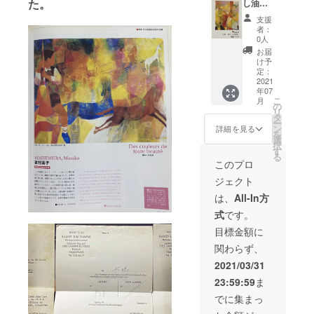
た。
し油彩
画の提
支援
供。
者：
0人
お届
け予
定：
2021
年07
こ
月
の
リ
タ
ー
ン
詳細を見る
を
選
択
す
る
このプロ
ジェクト
は、
All-In方
式
です。
目標金額に
関わらず、
2021/03/31
23:59:59
ま
でに集まっ