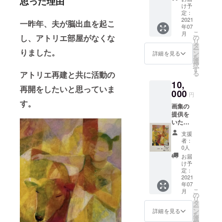
思った理由
け予
定：
2021
一昨年、夫が脳出血を起こ
年07
こ
月
し、アトリエ部屋がなくな
の
リ
タ
ー
りました。
ン
詳細を見る
を
選
択
す
る
アトリエ再建と共に活動の
10,
再開をしたいと思っていま
000
円
す。
画集の
提供を
いたし
ます。
支援
者：
0人
お届
け予
定：
2021
年07
こ
月
の
リ
タ
ー
ン
詳細を見る
を
選