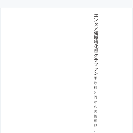
エ
ン
タ
メ
領
域
特
化
型
ク
ラ
フ
ァ
ン
手
数
料
0
円
か
ら
実
施
可
能
。