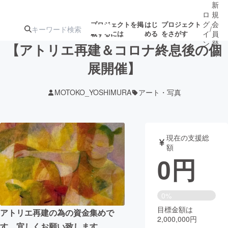
新
ロ
規
グ
会
プロジェクトを掲
はじ
プロジェクト
/
載するには
める
をさがす
イ
員
ン
登
【アトリエ再建＆コロナ終息後の個
録
展開催】
人気のプロ
注目のリ
注目の新着プロ
募集終了が近いプ
もうすぐ公開
MOTOKO_YOSHIMURA
アート・写真
ジェクト
ターン
ジェクト
ロジェクト
されます
アート・写真
音楽
現在の支援総
額
0
円
テクノロジー・ガジェット
ゲーム・サ
映像・映画
書籍・雑誌
0%
目標金額は
アトリエ再建の為の資金集めで
2,000,000円
ビジネス・起業
チャレンジ
す。宜しくお願い致します。