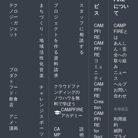
テク
ま
プ
ス
ビ
につい
ノロ
ち
ロ
タ
ス
て
ジー
づ
ジ
ッ
・ガ
く
ェ
フ
CAM
CAMP
ジェ
り
ク
に
PFI
FIREと
ット
・
ト
相
RE
は
地
を
談
CAM
あんし
域
作
す
PFI
ん・安
活
る
る
RE
全への
性
資
コ
取り組
化
料
ミュ
み
プロ
音
請
ニ
ニュー
ダク
楽
求
ティ
ス
ト
CAM
ヘルプ
クラウドファ
フー
チ
PFI
お問い
ンディングの
ド・
ャ
RE
合わせ
ノウハウを無
飲食
レ
Crea
料で学ぼう
店
ン
tion
各種規定
CAMPFIRE
ジ
CAM
アカデミー
アニ
ス
利用規
PFI
メ・
ポ
約
RE
漫画
ー
CA
説
細則
for
ツ
MP
明
プライ
Soci