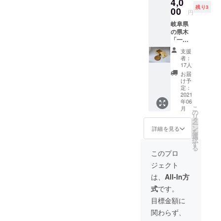
4,0
もある
残り3
と思い
00
円
ます。
岐阜県
ケヤキ
の県木
などは
「一
高級木
位」を
材とし
支援
削り出
て使用
者：
して
されて
17人
作った
おり、
お届
お茶請
木目が
け予
けで
固く、
定：
す。
2021
薪とし
年06
昔、こ
て利用
こ
月
の木で
すると
の
リ
笏(しゃ
煙が少
タ
ー
く)を
なく燃
ン
詳細を見る
を
作って
焼時間
選
択
天皇に
も長い
す
る
さしあ
メリッ
このプロ
げたと
トがあ
ジェクト
ころ正
りま
一位と
す。 半
は、
All-In方
いう位
面、火
式
です。
を受け
が付き
まし
にくい
目標金額に
た。 そ
デメ
関わらず、
れ以
リット