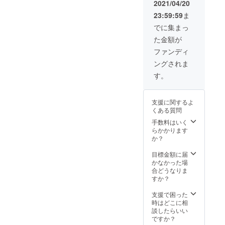
来、イ
があり
2021/04/20
チイと
ます。
23:59:59
ま
呼ばれ
杉やヒ
ている
ノキな
でに集まっ
と伝え
ど針葉
た金額が
られて
樹木は
いま
火が付
ファンディ
す。 4
きやす
ングされま
セット
いです
（4枚）
が煙が
す。
を一組
出やす
でお送
く、す
りいた
ぐに燃
支援に関するよ
しま
え尽き
くある質問
す。 天
ます。
然無垢
手数料はいく
の削り
らかかります
出しな
か？
ので非
常に軽
目標金額に届
く、色
かなかった場
合いも
合どうなりま
豊かで
すか？
す。
支援で困った
時はどこに相
談したらいい
ですか？