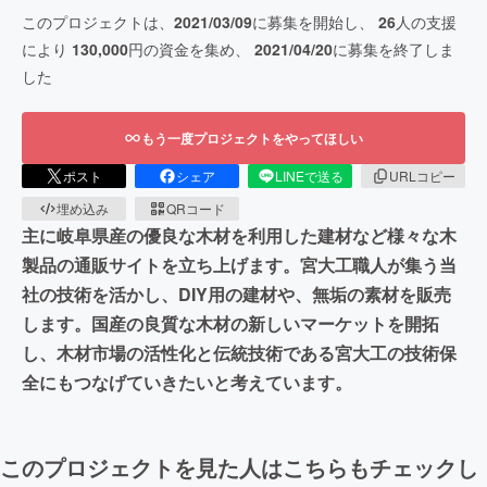
このプロジェクトは、
2021/03/09
に募集を開始し、
26
人の支援
により
130,000
円の資金を集め、
2021/04/20
に募集を終了しま
した
もう一度プロジェクトをやってほしい
ポスト
シェア
LINEで送る
URLコピー
埋め込み
QRコード
主に岐阜県産の優良な木材を利用した建材など様々な木
製品の通販サイトを立ち上げます。宮大工職人が集う当
社の技術を活かし、DIY用の建材や、無垢の素材を販売
します。国産の良質な木材の新しいマーケットを開拓
し、木材市場の活性化と伝統技術である宮大工の技術保
全にもつなげていきたいと考えています。
このプロジェクトを見た人はこちらもチェックし