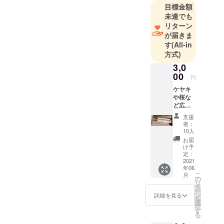
目標金額
未達でも
リターン
が届きま
す
(All-in
方式)
3,0
00
円
ケヤキ
や桜な
ど広葉
樹木を
支援
中心と
者：
した薪
10人
約13キ
お届
ロを返
け予
礼品と
定：
してお
2021
年06
送りい
こ
月
たしま
の
リ
す。 一
タ
ー
部、杉
ン
詳細を見る
を
やヒノ
選
択
キが入
す
る
ること