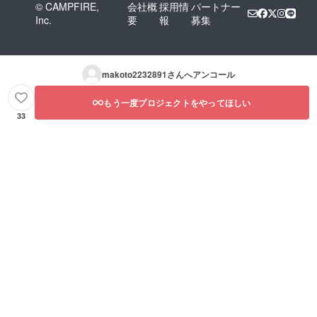
© CAMPFIRE,
会社概
採用情
パートナー
Inc.
要
報
募集
makoto2232891
さんへアンコール
もう一度プロジェクトをやってほしい
33