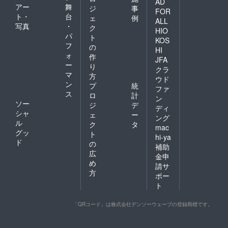
AD
アー
舞
ジ
事
FOR
ト・
台
ェ
例
ALL
写真
・
ク
HIO
パ
ト
KOS
フ
の
HI
ォ
作
JFA
ー
り
クラ
マ
方
ウド
ン
プ
統
ファ
ス
ロ
計
ン
ソー
ジ
デ
ディ
シャ
ェ
ー
ング
ル
ク
タ
mac
グッ
ト
hi-ya
ド
の
補助
広
金申
め
請サ
方
ポー
ト
「QRコード」は株式会社デンソーウェーブの登録商標です。