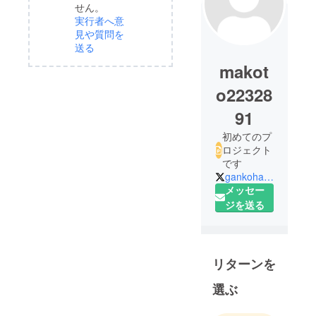
せん。
実行者へ意
見や質問を
送る
makot
o22328
91
初めてのプ
ロジェクト
です
gankohashimoto
メッセー
ジを送る
リターンを
選ぶ