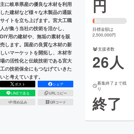
円
主に岐阜県産の優良な木材を利用
まちづくり・地域活性化
した建材など様々な木製品の通販
サイトを立ち上げます。宮大工職
5%
人が集う当社の技術を活かし、
目標金額は
CAMPFIRE for Social Good
CAMPFIRE Creation
2,500,000円
DIY用の建材や、無垢の素材を販
CAMPFIREふるさと納税
machi-ya
コミュニティ
売します。国産の良質な木材の新
支援者数
しいマーケットを開拓し、木材市
26
人
場の活性化と伝統技術である宮大
工の技術保全にもつなげていきた
いと考えています。
募集終了まで残
ポスト
シェア
り
LINEで送る
URLコピー
終了
埋め込み
QRコード