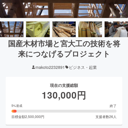
国産木材市場と宮大工の技術を将
来につなげるプロジェクト
makoto2232891
ビジネス・起業
現在の支援総額
130,000
円
終了
5
%達成
目標金額
2,500,000
円
支援者数
26
人