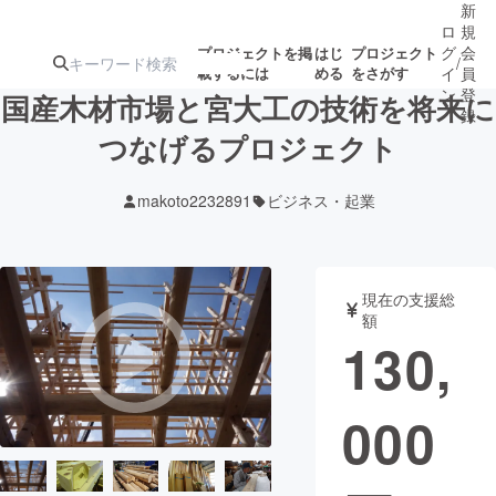
新
ロ
規
グ
会
プロジェクトを掲
はじ
プロジェクト
/
載するには
める
をさがす
イ
員
ン
登
国産木材市場と宮大工の技術を将来に
録
つなげるプロジェクト
人気のプロ
注目のリ
注目の新着プロ
募集終了が近いプ
もうすぐ公開
makoto2232891
ビジネス・起業
ジェクト
ターン
ジェクト
ロジェクト
されます
アート・写真
音楽
現在の支援総
額
130,
テクノロジー・ガジェット
ゲーム・サ
000
映像・映画
書籍・雑誌
ビジネス・起業
チャレンジ