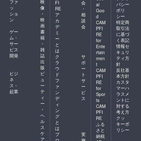
ファ
映
FI
会
バシー
al
ッ
像
RE
・
ポリ
Goo
ショ
・
ア
相
シー
d
ン
映
カ
談
特定商
CAM
画
デ
会
取引法
PFI
ゲー
書
ミ
に基づ
RE
ム・
籍
ー
く表記
for
サー
・
と
情報セ
Ente
ビス
雑
は
キュリ
rtain
開発
誌
ク
サ
ティ方
men
出
ラ
ポ
針
t
版
ウ
ー
反社基
CAM
ビジ
ビ
ド
ト
本方針
PFI
ネ
ュ
フ
サ
カスタ
RE
ス・
ー
ァ
ー
マーハ
for
起業
テ
ン
ビ
ラスメ
Spor
ィ
デ
ス
ントに
ts
ー
ィ
対する
CAM
・
ン
考え方
PFI
ヘ
グ
クッ
RE
ル
と
キーポ
ふる
ス
は
リシー
さと
ケ
プ
実
納税
ア
ロ
施