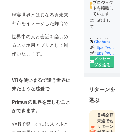
プロジェク
トを掲載し
ています
現実世界とは異なる近未来
はじめまし
都市をイメージした舞台で
て
世界中の人と会話を楽しめ
Youtubeや
Chahuru_music
るスマホ用アプリとして制
tiktokで活動
https://www.tiktok.com/@charo_agd?lang=ja-JP
しています
https://www.youtube.com/channel/UCvYz-Y3gKsvK3g2PM7ESJOw
作いたします。
メッセー
虎杖清生と
ジを送る
申します。
SNSの総
VRを使いまるで違う世界に
フォロワー
来たような感覚で
リターンを
数3000人
選ぶ
Primusの世界を楽しむこと
職業は自営
ができます。
業で動画編
目標金額
集をしたり
未達でも
※VRで楽しむにはスマホと
Unityを使っ
リターン
てゲームを
が届きま