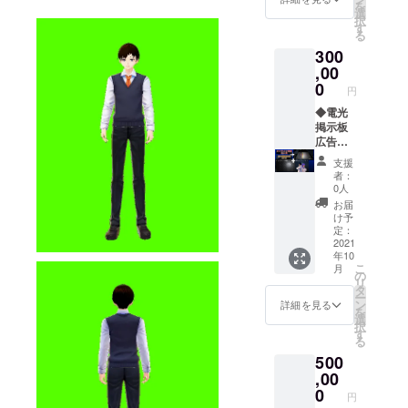
を
メール
月分(有
てくだ
選
択
を送ら
効期限
さい。
す
る
せてい
2022年
◆電光
300
ただき
10月1日
掲示板
ます。
まで) ◆
広告出
,00
空き部
稿2か月
0
円
屋利用
分 ディ
券1ヶ月
スプレ
◆電光
分(有効
イ小×4
掲示板
期限
セント
広告出
2022年
ラルタ
稿1か月
支援
10月1日
ワーに
分 ディ
者：
まで) ※
設置し
スプレ
0人
オンラ
てある4
イ大 セ
お届
イン利
つの
ントラ
け予
用券と
ディス
ル広場
定：
空き部
プレイ
に設置
2021
年10
屋利用
に動画
してあ
こ
月
券、壁
広告を2
るディ
の
リ
紙デー
か月間
スプレ
タ
ー
タは
映すこ
イに動
ン
詳細を見る
を
メール
とがで
画広告
選
択
にてお
きま
を1か月
す
る
届けい
す。 ※
間映す
500
たしま
広告
ことが
す。 ◆
データ
できま
,00
オリジ
はメー
す。 ※
0
円
ナルス
ルにて
広告