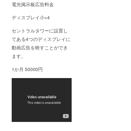
す。 20
電光掲示板広告料金
種類の
シール
ディスプレイ小×4
が入っ
ていま
す。 ◆
セントラルタワーに設置し
プリム
スオー
てある4つのディスプレイに
バープ
リント
動画広告を映すことができ
オリジ
ナルT
ます。
シャツ
プリム
1か月 50000円
スのロ
ゴが大
きく
入った
プリン
トTシャ
ツで
す。 サ
イズ S
M L XL
※詳しい
サイズ
につい
ては本