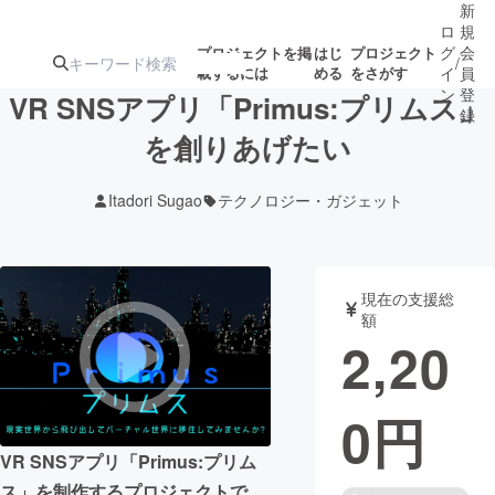
新
ロ
規
グ
会
プロジェクトを掲
はじ
プロジェクト
/
載するには
める
をさがす
イ
員
ン
登
VR SNSアプリ「Primus:プリムス」
録
を創りあげたい
人気のプロ
注目のリ
注目の新着プロ
募集終了が近いプ
もうすぐ公開
Itadori Sugao
テクノロジー・ガジェット
ジェクト
ターン
ジェクト
ロジェクト
されます
アート・写真
音楽
現在の支援総
額
2,20
テクノロジー・ガジェット
ゲーム・サ
0
円
映像・映画
書籍・雑誌
VR SNSアプリ「Primus:プリム
ビジネス・起業
チャレンジ
ス」を制作するプロジェクトで