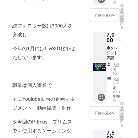
こ
月
界観3種
の
リ
類セッ
タ
ー
ト ：
ン
詳細を見る
を
キャラ
選
択
クター3
す
総フォロワー数は3000人を
る
種セッ
7,0
ト ※記
突破し
載して
00
円
欲しい
今年の1月にはLive2D化をは
◆クレ
お名前
ジット
を備考
たしています。
表記 会
欄に記
場の石
入して
支援
碑にお
くださ
者：
名前を
い。 ※
0人
刻みま
壁紙
お届
す ◆オ
データ
け予
職業は個人事業で
リジナ
はメー
定：
ルス
2021
ルにて
年06
テッ
お届け
主にYoutube動画の企画マネ
こ
月
カー プ
いたし
の
リ
リムス
ジメント、動画編集・制作
ます。
タ
ー
内の
ン
詳細を見る
を
キャラ
選
択
や今回のPrimus：プリムス
クター
す
る
やロゴ
でも使用するゲームエンジ
7,5
などを
使用し
00