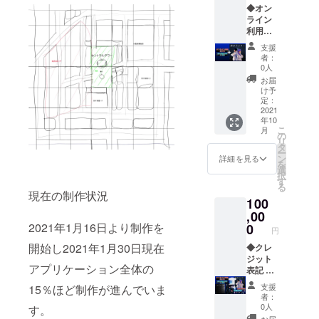
カー プ
◆オン
きま
リムス
ライン
す。 ※
内の
利用券
広告
キャラ
12か月
データ
クター
支援
分(有効
はメー
やロゴ
者：
期限
ルにて
0人
などを
2022年
お届け
使用し
お届
10月1日
いたし
け予
たシー
まで) ◆
ますよ
定：
ルセッ
空き部
2021
うお願
トで
年10
屋利用
いいた
す。 20
こ
月
券1ヶ月
しま
の
種類の
リ
分(有効
す。 ※
タ
シール
ー
期限
広告
ン
詳細を見る
が入っ
を
2022年
データ
選
ていま
択
10月1日
形式 動
す
す。 ◆
る
まで) ※
画形式
現在の制作状況
プリム
100
オンラ
mp4形
スオー
イン利
,00
式 動画
バープ
用券と
解像度
2021年1月16日より制作を
0
リント
円
空き部
フルHD
オリジ
開始し2021年1月30日現在
屋利用
◆クレ
推奨 動
ナルT
券は
ジット
画の長
シャツ
アプリケーション全体の
メール
表記 会
さ 1分
プリム
にてお
場の石
以内
スのロ
支援
15％ほど制作が進んでいま
届けい
碑にお
ゴが大
者：
たしま
名前を
0人
きく
す。
す。 ◆
刻みま
お届