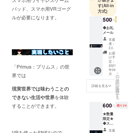
スマホ用ワイヤレスゲーム
作っていま
す
(All-in
パッド、スマホ用VRゴーグ
方式)
す。
ルが必要になります。
500
円
今後は
◆お礼
Youtubeを通
メール
して活動の
支援
幅を広げて
者：
2人
いきたいと
お届
考えていま
け予
定：
す。
2021
「Primus：プリムス」の世
年04
こ
月
界では
の
リ
タ
ー
ン
詳細を見る
を
現実世界では味わうことの
選
択
す
できない生活や世界
を体験
る
600
することができます。
円
残り29
★数量
限定★
◆スマ
ホ壁紙
支援
VRを使ったSNSなので
デー