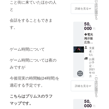
効期限
の
こと街に来ていたほかの人
リ
みいた
2022年
タ
ー
だけま
10月1日
ン
と
詳細を見る
を
す。 ※
まで) ◆
選
択
限定ア
空き部
す
る
バター
会話をすることもできま
屋利用
50,
の受け
券1ヶ月
す。
取り方
000
分(有効
円
法につ
期限
◆電光
いては
2022年
掲示板
正式リ
10月1日
広告出
リース
まで) ※
稿1か月
が配信
オンラ
支援
ゲーム時間について
分 ディ
される1
イン利
者：
スプレ
週間前
用券と
0人
イ小×4
に受け
空き部
お届
ゲーム時間については夜の
セント
取り方
屋利用
け予
ラルタ
法を記
定：
券、壁
みですが
ワーに
2021
載した
紙デー
年10
設置し
メール
タは
こ
月
てある4
今後現実の時間軸(24時間)を
を送ら
の
メール
リ
つの
せてい
タ
にてお
ー
適応する予定です。
ディス
ただき
ン
届けい
詳細を見る
を
プレイ
ます。
選
たしま
択
に動画
す
す。 ◆
る
こちらはプリムスのラフ
広告を1
オリジ
50,
か月間
ナルス
マップです。
映すこ
000
テッ
円
とがで