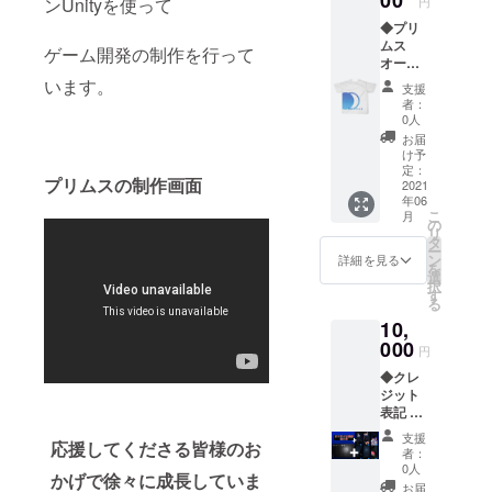
円
ンUnityを使って
たシー
◆プリ
ルセッ
ムス
トで
ゲーム開発の制作を行って
オー
す。 20
バープ
種類の
います。
支援
リント
シール
者：
オリジ
が入っ
0人
ナルT
ていま
お届
シャツ
す。 ※
け予
プリム
記載し
定：
プリムスの制作画面
スのロ
2021
て欲し
年06
ゴが大
いお名
こ
月
きく
前を備
の
リ
入った
考欄に
タ
ー
プリン
記入し
ン
詳細を見る
を
トTシャ
てくだ
選
択
ツで
さい。
す
る
す。 サ
※こちら
10,
イズ S
のリ
M L XL
000
ターン
円
※詳しい
は送料
◆クレ
サイズ
込みの
ジット
につい
お値段
表記 会
ては本
です。
場の石
文のリ
支援
応援してくださる皆様のお
碑にお
ターン
者：
名前を
欄をご
0人
かげで徐々に成長していま
刻みま
覧くだ
お届