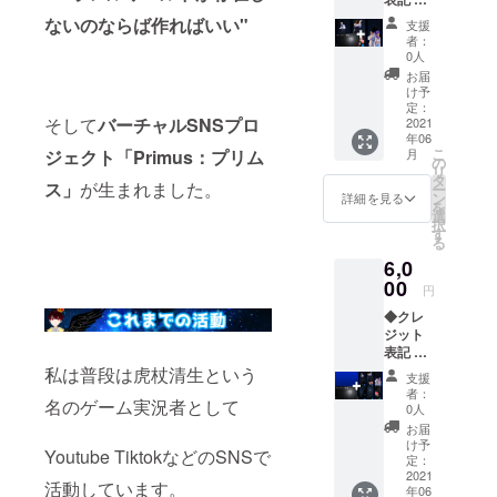
データ
場の石
はメー
ないのならば作ればいい"
支援
碑にお
ルにて
者：
名前を
お届け
0人
刻みま
いたし
お届
す ◆ス
ます。
け予
マホ壁
定：
そして
バーチャルSNSプロ
紙デー
2021
年06
タ：
こ
月
ジェクト「Primus：プリム
キャラ
の
リ
クター3
タ
ス」
が生まれました。
ー
種セッ
ン
詳細を見る
を
ト ※記
選
択
載して
す
る
欲しい
6,0
お名前
を備考
00
円
欄に記
◆クレ
入して
ジット
くださ
表記 会
い。 ※
場の石
壁紙
私は普段は虎杖清生という
支援
碑にお
データ
者：
名のゲーム実況者として
名前を
はメー
0人
刻みま
ルにて
お届
す ◆ス
お届け
け予
Youtube TiktokなどのSNSで
マホ壁
いたし
定：
紙デー
2021
ます。
活動しています。
年06
タ：世