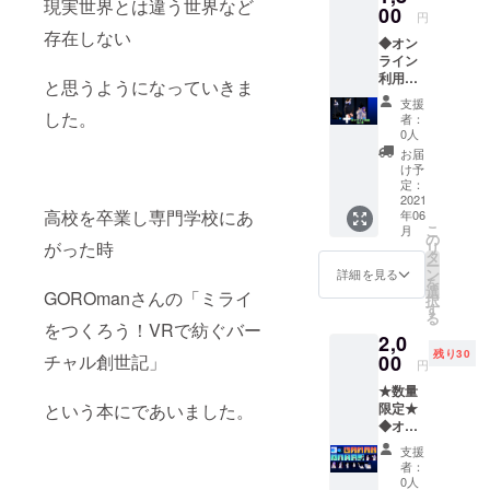
現実世界とは違う世界など
届けい
00
円
たしま
存在しない
◆オン
す。
ライン
利用券3
と思うようになっていきま
か月分
支援
(有効期
した。
者：
限2022
0人
年10月1
お届
日まで)
け予
◆スマ
定：
ホ壁紙
2021
高校を卒業し専門学校にあ
年06
デー
こ
月
タ：
の
がった時
リ
キャラ
タ
ー
クター3
ン
詳細を見る
を
種セッ
選
GOROmanさんの「ミライ
択
ト ※こ
す
る
ちらの2
をつくろう！VRで紡ぐバー
2,0
点は
残り30
メール
00
チャル創世記」
円
にてお
★数量
届けい
限定★
という本にであいました。
たしま
◆オリ
す。
ジナル
支援
ステッ
者：
カー プ
0人