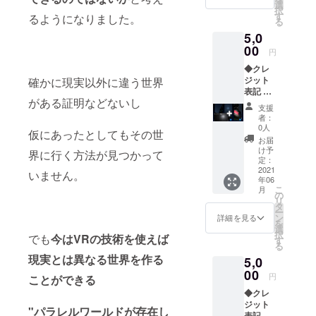
種セッ
選
択
ト ：世
す
るようになりました。
る
界観3種
5,0
類セッ
ト ※こ
00
円
ちらの3
◆クレ
点は
ジット
確かに現実以外に違う世界
メール
表記 会
にてお
がある証明などないし
場の石
届けい
支援
碑にお
たしま
者：
名前を
す。
0人
仮にあったとしてもその世
刻みま
お届
す ◆ス
け予
界に行く方法が見つかって
マホ壁
定：
紙デー
2021
いません。
年06
タ：世
こ
月
界観3種
の
リ
セット
タ
ー
※記載し
ン
詳細を見る
を
て欲し
選
択
でも
今はVRの技術を使えば
いお名
す
る
前を備
現実とは異なる世界を作る
5,0
考欄に
記入し
00
円
ことができる
てくだ
◆クレ
さい。
ジット
※壁紙
"パラレルワールドが存在し
表記 会