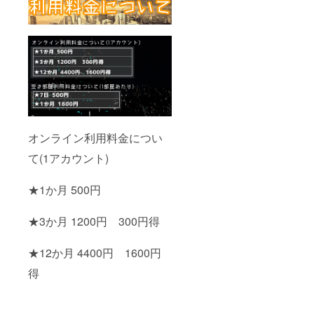
です。
◆空き
ださ
部屋利
い。 ◆
用券3ヶ
スマホ
月分(有
壁紙
効期限
デー
2022年
タ：世
10月1日
界観3種
まで) ※
類セッ
オンラ
ト ：
イン利
キャラ
用券と
クター3
空き部
種セッ
オンライン利用料金につい
屋利用
ト ◆オ
券は
ンライ
て(1アカウント)
メール
ン利用
にてお
券12か
届けい
月分(有
★1か月 500円
たしま
効期限
す。
2022年
★3か月 1200円 300円得
10月1日
まで) ◆
空き部
★12か月 4400円 1600円
屋利用
券3ヶ月
得
分(有効
期限
2022年
10月1日