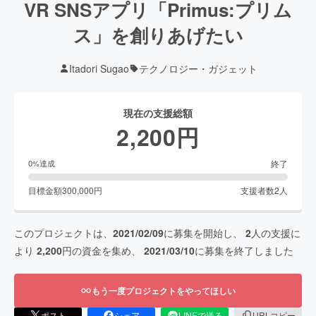
VR SNSアプリ「Primus:プリム
ス」を創りあげたい
Itadori Sugao
テクノロジー・ガジェット
現在の支援総額
2,200
円
終了
0
%達成
目標金額
300,000
円
支援者数
2
人
このプロジェクトは、
2021/02/09
に募集を開始し、
2
人の支援に
より
2,200
円の資金を集め、
2021/03/10
に募集を終了しました
もう一度プロジェクトをやってほしい
ポスト
シェア
LINEで送る
URLコピー