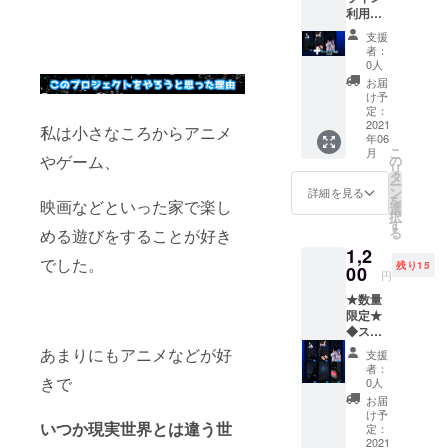
利用券1
か月分
支援
(有効期
者：
限2022
0人
年10月1
お届
日まで)
け予
◆スマ
定：
ホ壁紙
2021
私は小さなころからアニメ
年06
デー
こ
月
タ：
やゲーム、
の
リ
キャラ
タ
ー
クター3
ン
詳細を見る
を
映画などといった家で楽し
種セッ
選
択
ト ※こ
す
る
める遊びをすることが好き
ちらの2
1,2
点は
でした。
残り15
メール
00
円
にてお
★数量
届けい
限定★
たしま
◆スマ
す。
ホ壁紙
あまりにもアニメなどが好
支援
デー
者：
タ：世
きで
0人
界観3種
お届
類セッ
け予
いつか現実世界とは違う世
ト ：
定：
キャラ
2021