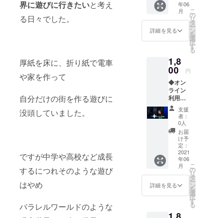
界に遊びに行きたい
と考え
年06
クター3
こ
月
種セッ
の
る日々でした。
リ
ト 壁紙
タ
ー
全種類
ン
詳細を見る
を
セット
選
択
※メール
す
る
にてお
1,8
届けい
厚紙を床に、折り紙で電車
たしま
00
円
す。
や家を作って
◆オン
ライン
自分だけの街を作る遊びに
利用券3
か月分
支援
没頭していました。
(有効期
者：
限2022
0人
年10月1
お届
日まで)
け予
◆スマ
定：
ホ壁紙
2021
ですが中学や高校など成長
年06
デー
こ
月
タ：世
の
するにつれそのような遊び
リ
界観3種
タ
ー
セット
はやめ
ン
詳細を見る
を
※こちら
選
択
の2点は
す
る
パラレルワールドのような
メール
1,8
にてお