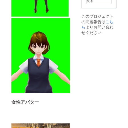
見る
だけま
ジット
画形式
す。 ※
表記 会
mp4形
限定ア
場の石
式 動画
このプロジェクト
バター
碑にお
解像度
の問題報告は
こち
の受け
名前を
フルHD
取り方
刻みま
推奨 動
ら
よりお問い合わ
法につ
す。 ※
画の長
せください
いては
クレ
さ 1分
正式リ
ジット
以内 ◆
リース
表記に
クレ
が配信
ついて
ジット
される1
は記載
表記 会
週間前
して欲
場の石
に受け
しいお
碑にお
取り方
名前を
名前を
法を記
備考欄
刻みま
載した
に記入
す。 ※
メール
してく
クレ
を送ら
ださ
ジット
せてい
い。 ◆
表記に
ただき
オンラ
ついて
ます。
イン利
は記載
女性アバター
※こちら
用券12
して欲
のリ
か月分
しいお
ターン
(有効期
名前を
は送料
限2022
備考欄
込みの
年10月1
に記入
お値段
日まで)
してく