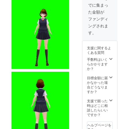
きく
部屋利
使って
大 セン
でに集まっ
入った
用券3ヶ
プリム
トラル
た金額が
プリン
月分(有
スをお
広場に
トTシャ
効期限
楽しみ
設置し
ファンディ
ツで
2022年
いただ
てある
ングされま
す。 サ
10月1日
けま
ディス
イズ S
まで) ※
す。 ※
プレイ
す。
M L XL
オンラ
限定ア
に動画
※詳しい
イン利
バター
広告を2
サイズ
用券と
の受け
か月間
支援に関するよ
につい
空き部
取り方
映すこ
くある質問
ては本
屋利用
法につ
とがで
文のリ
券は
いては
きま
手数料はいく
ターン
メール
正式リ
す。 ※
らかかります
欄をご
にてお
リース
広告
か？
覧くだ
届けい
が配信
データ
さい。
たしま
される1
はメー
目標金額に届
◆限定
す。
週間前
ルにて
かなかった場
アバ
に受け
お届け
合どうなりま
ター こ
取り方
いたし
すか？
ちらの
法を記
ますよ
限定ア
載した
うお願
支援で困った
バター
メール
いいた
時はどこに相
を使っ
を送ら
しま
談したらいい
てプリ
せてい
す。 ※
ですか？
ムスを
ただき
広告
お楽し
ます。
データ
ヘルプページを
みいた
◆クレ
形式 動