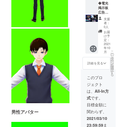
テッ
お届け
データ
◆電光
カー プ
いたし
はメー
掲示板
リムス
ますよ
ルにて
広告出
内の
うお願
お届け
稿2か月
支援
キャラ
いいた
いたし
分 ディ
者：
クター
しま
ますよ
スプレ
0人
やロゴ
す。 ※
うお願
イ小×4
お届
などを
広告
いいた
セント
け予
使用し
データ
しま
ラルタ
定：
たシー
形式 動
す。 ※
ワーに
2021
年10
ルセッ
画形式
広告
設置し
こ
月
トで
mp4形
データ
てある4
の
リ
す。 20
式 動画
形式 動
つの
タ
ー
種類の
解像度
画形式
ディス
ン
詳細を見る
を
シール
フルHD
mp4形
プレイ
選
択
が入っ
推奨 動
式 動画
に動画
す
る
ていま
画の長
解像度
広告を2
このプロ
す。 ◆
さ 1分
フルHD
か月間
ジェクト
プリム
以内 ◆
推奨 動
映すこ
スオー
オンラ
画の長
とがで
は、
All-In方
バープ
イン利
さ 1分
きま
式
です。
リント
用券12
以内 ◆
す。 ◆
オリジ
か月分
限定ア
電光掲
目標金額に
ナルT
(有効期
バター
示板広
関わらず、
男性アバター
シャツ
限2022
こちら
告出稿2
プリム
年10月1
の限定
か月分
2021/03/10
スのロ
日まで)
アバ
ディス
23:59:59
ま
ゴが大
◆空き
ターを
プレイ