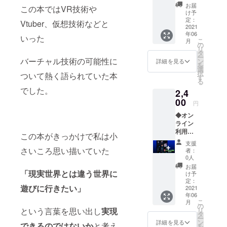
リムス
お届
この本ではVR技術や
内の
け予
キャラ
定：
Vtuber、仮想技術などと
クター
2021
年06
やロゴ
いった
こ
月
などを
の
リ
使用し
タ
ー
たシー
バーチャル技術の可能性に
ン
詳細を見る
を
ルセッ
選
択
ついて熱く語られていた本
トで
す
る
す。 20
でした。
2,4
種類の
シール
00
円
が入っ
◆オン
ていま
ライン
す。 ※
利用券3
こちら
この本がきっかけで私は小
か月分
のリ
支援
(有効期
ターン
さいころ思い描いていた
者：
限2022
は送料
0人
年10月1
込みの
お届
日まで)
「現実世界とは違う世界に
お値段
け予
◆スマ
です。
定：
遊びに行きたい」
ホ壁紙
2021
年06
デー
こ
月
タ：
の
リ
という言葉を思い出し
実現
キャラ
タ
ー
クター3
ン
詳細を見る
できるのではないか
と考え
を