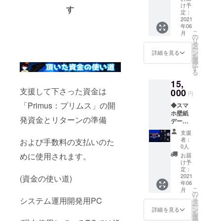
す。 ※
さい。
け予
す
記載し
※こちら
定：
て欲し
2021
のリ
年06
いお名
ターン
こ
月
前を備
は送料
の
リ
考欄に
込みの
タ
ー
記入し
お値段
ン
詳細を見る
を
てくだ
です。
選
択
さい。
す
る
◆スマ
15,
ホ壁紙
支援して下さった資金は
デー
000
円
タ：世
「Primus：プリムス」の開
◆スマ
界観3種
ホ壁紙
類セッ
発資金とリターンの準備
デー
ト ：
タ：世
キャラ
支援
界観3種
クター3
者：
および手数料の支払いのた
類セッ
種セッ
0人
ト ：
ト ◆オ
めに使用されます。
お届
キャラ
ンライ
け予
クター3
ン利用
定：
種セッ
2021
券12か
(資金の使い道)
年06
ト ◆オ
月分(有
こ
月
ンライ
効期限
の
リ
システム運用開発用PC
ン利用
2022年
タ
ー
券12か
10月1日
ン
詳細を見る
を
月分(有
まで) ※
選