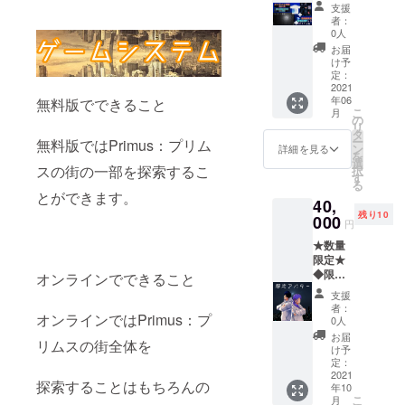
場の石
お願い
支援
碑にお
いたし
者：
名前を
ます。
0人
刻みま
※広告
お届
す。 ※
データ
け予
記載し
形式 画
定：
て欲し
2021
像デー
年06
いお名
無料版でできること
タ
こ
月
前を備
jpg,png
の
リ
考欄に
ファイ
タ
ー
無料版ではPrimus：プリム
記入し
ルサイ
ン
詳細を見る
を
てくだ
ズ8MB
選
スの街の一部を探索するこ
択
さい。
以下
す
る
◆スマ
とができます。
40,
ホ壁紙
残り10
デー
000
円
タ：世
★数量
界観3種
限定★
類セッ
◆限定
ト ：
オンラインでできること
アバ
キャラ
支援
ター こ
クター3
者：
ちらの
オンラインではPrimus：プ
種セッ
0人
限定ア
ト ◆オ
お届
リムスの街全体を
バター
ンライ
け予
を使っ
ン利用
定：
てプリ
2021
券12か
探索することはもちろんの
年10
ムスを
月分(有
こ
月
お楽し