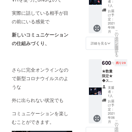
者：
タ：世
1人
界観3種
お届
実際に話している相手が目
類セッ
け予
ト ※
定：
の前にいる感覚で
メール
2021
年06
にてお
こ
月
届けい
の
新しいコミュニケーション
リ
たしま
タ
ー
す。
の仕組みづくり、
ン
詳細を見る
を
選
択
す
る
600
円
残り29
さらに完全オンラインなの
★数量
限定★
で新型コロナウイルスのよ
◆スマ
ホ壁紙
うな
支援
デー
者：
タ：
1人
キャラ
外に出られない状況でも
お届
クター3
け予
種セッ
定：
コミュニケーションを楽し
ト ※
2021
年06
メール
むことができます。
こ
月
にてお
の
リ
届けい
タ
ー