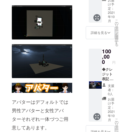
入った
限定ア
す。 ※
け予
プリン
バター
クレ
定：
トTシャ
こちら
ジット
2021
ツで
年10
の限定
表記に
す。 サ
こ
月
アバ
ついて
の
イズ S
リ
ターを
は記載
タ
M L XL
ー
使って
して欲
ン
詳細を見る
※詳しい
を
プリム
しいお
選
サイズ
択
スをお
名前を
す
につい
る
楽しみ
備考欄
ては本
100
いただ
に記入
文のリ
けま
してく
,00
ターン
す。 ※
ださ
0
欄をご
円
限定ア
い。 ◆
覧くだ
バター
スマホ
◆クレ
さい。
の受け
壁紙
ジット
※こちら
取り方
デー
表記 会
のリ
法につ
タ：世
場の石
ターン
支援
いては
界観3種
碑にお
は送料
者：
正式リ
類セッ
名前を
0人
込みの
リース
ト ：
刻みま
お値段
お届
アバターはデフォルトでは
が配信
キャラ
す。 ※
け予
です。
される1
クター3
記載し
定：
男性アバターと女性アバ
週間前
種セッ
て欲し
2021
年10
に受け
ト ◆オ
いお名
ターそれぞれ一体づつご用
こ
月
取り方
ンライ
前を備
の
リ
法を記
ン利用
考欄に
タ
意してあります。
ー
載した
券12か
記入し
ン
詳細を見る