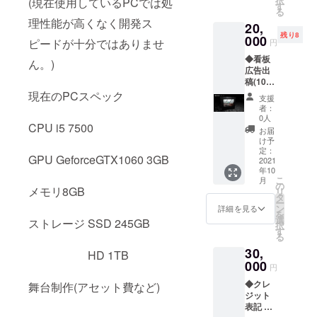
択
(現在使用しているPCでは処
効期限
壁紙
す
る
2022年
データ
理性能が高くなく開発ス
20,
10月1日
とオン
残り8
まで) ◆
000
ライン
ピードが十分ではありませ
円
空き部
利用券
◆看板
屋利用
はメー
ん。)
広告出
券7日分
ルにて
稿(10
(有効期
お届け
件)1か
限2022
現在のPCスペック
いたし
支援
月分 看
年10月1
ます。
者：
板に画
日まで)
0人
CPU i5 7500
像デー
※オンラ
お届
タの広
イン利
け予
告を1か
用券と
定：
GPU GeforceGTX1060 3GB
月間出
2021
空き部
年10
稿する
屋利用
こ
月
ことが
券、壁
の
メモリ8GB
リ
できま
紙デー
タ
ー
す。
タは
ン
詳細を見る
を
※10名様
メール
選
ストレージ SSD 245GB
択
限定 ※
にてお
す
る
広告
届けい
30,
データ
たしま
HD 1TB
メール
000
す。
円
にてお
◆クレ
届けい
舞台制作(アセット費など)
ジット
たしま
表記 会
すよう