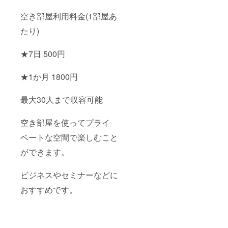
まで) ※
オンラ
空き部屋利用料金(1部屋あ
イン利
たり)
用券と
空き部
屋利用
★7日 500円
券、壁
紙デー
タは
★1か月 1800円
メール
にてお
届けい
最大30人まで収容可能
たしま
す。 ◆
オリジ
空き部屋を使ってプライ
ナルス
テッ
ベートな空間で楽しむこと
カー プ
ができます。
リムス
内の
キャラ
ビジネスやセミナーなどに
クター
やロゴ
おすすめです。
などを
使用し
たシー
ルセッ
トで