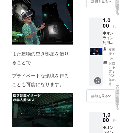
たしま
ン
詳細を見る
を
す。
選
択
す
る
1,0
00
円
◆オン
ライン
利用券1
か月分
支援
(有効期
また建物の空き部屋を借り
者：
限2022
0人
年10月1
ることで
お届
日まで)
け予
◆スマ
定：
プライベートな環境を作る
ホ壁紙
2021
年06
デー
ことも可能になります。
こ
月
タ：世
の
リ
界観3種
タ
ー
セット
ン
詳細を見る
を
※こちら
選
択
の2点は
す
る
メール
1,0
にてお
届けい
00
円
たしま
◆オン
す。
ライン