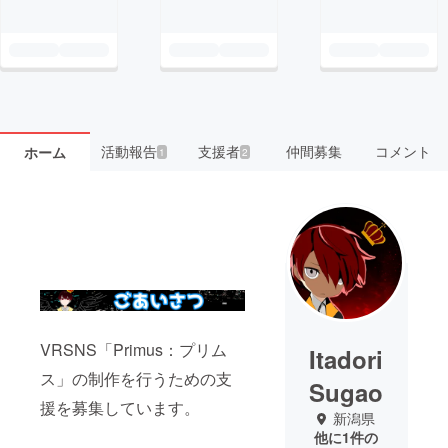
活動報告
支援者
仲間募集
コメント
ホーム
1
2
VRSNS「Primus：プリム
Itadori
ス」の制作を行うための支
Sugao
援を募集しています。
新潟県
他に1件の