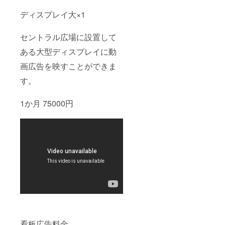
文のリ
ディスプレイ大×1
ターン
欄をご
覧くだ
セントラル広場に設置して
さい。
◆限定
ある大型ディスプレイに動
アバ
ター こ
画広告を映すことができま
ちらの
限定ア
す。
バター
を使っ
てプリ
1か月 75000円
ムスを
お楽し
みいた
だけま
す。 ※
限定ア
バター
の受け
取り方
法につ
いては
正式リ
リース
が配信
される1
看板広告料金