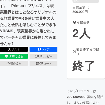
0%
す。「Primus：プリムス」は現
目標金額は
まちづくり・地域活性化
300,000円
実世界とはことなるオリジナルの
仮想世界でVRを使い世界中の人
支援者数
CAMPFIRE for Social Good
CAMPFIRE Creation
たちと会話を楽しむことができる
2
人
CAMPFIREふるさと納税
machi-ya
コミュニティ
VRSNS。現実世界から飛び出し
てバーチャル世界に移住してみま
せんか?
募集終了まで残
ポスト
シェア
り
LINEで送る
URLコピー
終了
埋め込み
QRコード
このプロジェクトは、
2021/02/09
に募集を開始
し、
2
人の支援により