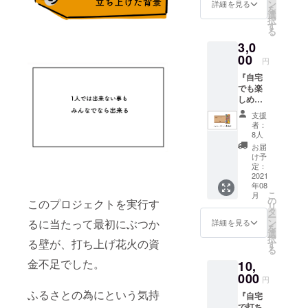
ン
詳細を見る
を
選
択
す
る
3,0
00
円
『自宅
でも楽
しめる
花火
支援
セッ
者：
ト』と
8人
『あり
お届
がとう
け予
メッ
定：
セージ
2021
年08
カー
こ
月
ド』を
の
このプロジェクトを実行す
リ
提供さ
タ
ー
せて頂
るに当たって最初にぶつか
ン
詳細を見る
を
きま
選
択
る壁が、打ち上げ花火の資
す！
す
る
金不足でした。
10,
000
円
ふるさとの為にという気持
『自宅
で打ち