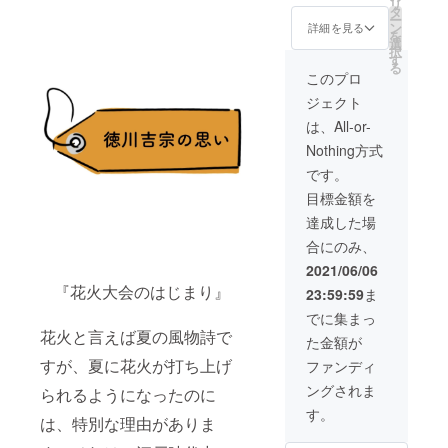
リ
1〜
メール
備から
タ
ー
2021/10
にてお
打ち上
ン
詳細を見る
を
/31
知らせ
げまで
選
択
させて
を近く
す
る
頂きま
で見た
このプロ
す。 ※
り、打
ジェクト
有効期
ち上げ
限：
花火を
は、All-or-
2021/8/
真下か
Nothing方式
1〜
ら見る
2022/8/
機会は
です。
1
珍しい
目標金額を
と思い
ますの
達成した場
で是非
合にのみ、
体験し
てみて
2021/06/06
くださ
『花火大会のはじまり』
23:59:59
ま
い！打
ち上げ
でに集まっ
場所等
花火と言えば夏の風物詩で
た金額が
の詳細
はメー
すが、夏に花火が打ち上げ
ファンディ
ルにて
ングされま
られるようになったのに
ご連絡
させて
す。
は、特別な理由がありま
いただ
きま