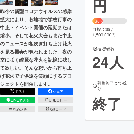
円
昨今の新型コロナウイルスの感染
まちづくり・地域活性化
拡大により、各地域で学校行事の
30%
中止・イベント開催の延期または
目標金額は
CAMPFIRE for Social Good
CAMPFIRE Creation
1,500,000円
縮小。そして花火大会もまた中止
CAMPFIREふるさと納税
machi-ya
コミュニティ
のニュースが相次ぎ打ち上げ花火
支援者数
を見る機会が奪われました。夜の
24
人
空に咲く綺麗な花火を記憶に残し
て欲しい。そんな想いから打ち上
げ花火で子供達を笑顔にするプロ
募集終了まで残
ジェクトを開催します。
り
ポスト
シェア
終了
LINEで送る
URLコピー
埋め込み
QRコード