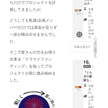
ちだけでプロジェクトを計
上げ花
火セッ
画してきましたが、
支援
ト』と
者：
『あり
0人
がとう
どうしても私達(企画メン
お届
メッ
け予
バー)だけでは資金が足りず
セージ
定：
カー
2021
一歩が踏み出せませんでし
年08
ド』を
こ
月
提供さ
の
た。
リ
せて頂
タ
ー
きま
ン
詳細を見る
を
す！
選
そこで皆さんの力をお借り
択
す
る
出来る『クラウドファン
10,
ディング』を知ってプロ
000
円
ジェクトが前に進み始めま
『とち
ぎの新
した。
鮮な野
菜を
支援
使った
者：
宮ピク
6人
ルス』
お届
と『あ
け予
りがと
定：
うメッ
2021