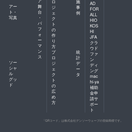
ア
ロ
施
AD
アー
舞
ジ
事
FOR
ト・
台
ェ
例
ALL
写真
・
ク
HIO
パ
ト
KOS
フ
の
HI
ォ
作
JFA
ー
り
クラ
マ
方
ウド
ン
プ
統
ファ
ス
ロ
計
ン
ソー
ジ
デ
ディ
シャ
ェ
ー
ング
ル
ク
タ
mac
グッ
ト
hi-ya
ド
の
補助
広
金申
め
請サ
方
ポー
ト
「QRコード」は株式会社デンソーウェーブの登録商標です。