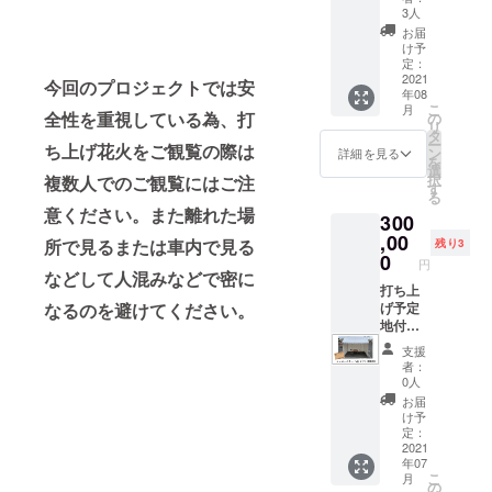
けじゃ
御宿
3人
な
『こま
お届
い！」
ゆみの
け予
発酵調
里』に
定：
味用や
お二人
2021
今回のプロジェクトでは安
年08
ハーブ
までの
こ
月
を存分
温泉宿
全性を重視している為、打
の
リ
に使用
泊旅行
タ
ー
ち上げ花火をご観覧の際は
してい
を提供
ン
詳細を見る
を
る為、
させて
選
択
複数人でのご観覧にはご注
日本料
頂きま
す
る
理とは
す！創
意ください。また離れた場
300
違った
業1984
美味し
年の40
,00
所で見るまたは車内で見る
残り3
さが沢
年近く
0
円
山あり
続く秘
などして人混みなどで密に
ます！
湯、平
打ち上
新しい
家平温
げ予定
なるのを避けてください。
タイ料
泉(へい
地付近
理との
けだい
の見え
支援
出会い
らおん
やすい
者：
をお楽
せん)を
場所に
0人
しみく
是非ご
テント
お届
ださ
ゆっく
を提供
け予
い。 ※
り楽し
させて
定：
有効期
んで下
頂きま
2021
年07
限 ：
さい！
す！職
こ
月
2021/8/
詳細は
人の準
の