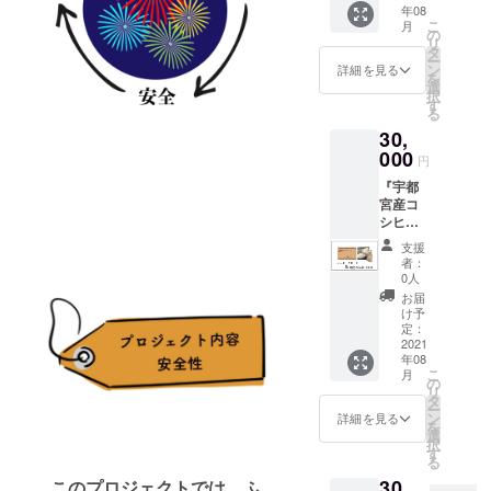
年08
セージ
こ
月
カー
の
リ
ド』を
タ
ー
提供さ
ン
詳細を見る
を
せて頂
選
択
きま
す
る
す！
30,
000
円
『宇都
宮産コ
シヒカ
リ(お
支援
米)10キ
者：
ロ』と
0人
『あり
お届
がとう
け予
メッ
定：
セージ
2021
年08
カー
こ
月
ド』を
の
リ
提供さ
タ
ー
せて頂
ン
詳細を見る
を
きま
選
択
す！
す
る
30,
このプロジェクトでは、ふ