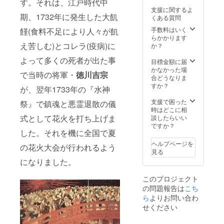
す。
それは、江戸時代中
す。
支援に関するよ
期、1732年に発生した
大飢
くある質問
手数料はいく
饉(食料不
足により人々が飢
らかかります
え苦しむ)とコレラ(疫病)に
か？
よ
って多くの死者が出た事
目標金額に届
かなかった場
で
当時の将軍・
徳川吉宗
合どうなりま
すか？
が、翌年1733年の『水神
支援で困った
祭』で鎮魂と悪霊退散の儀
時はどこに相
式
として花火を打ち上げま
談したらいい
ですか？
した。それを機に
全国で夏
ヘルプページを
の花火大会が行われるよう
見る
になりました。
このプロジェクト
の問題報告は
こち
ら
よりお問い合わ
せください