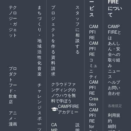
ー
FIRE
テク
ま
プ
ス
ビ
につい
ノロ
ち
ロ
タ
ス
て
ジー
づ
ジ
ッ
・ガ
く
ェ
フ
CAM
CAMP
ジェ
り
ク
に
PFI
FIREと
ット
・
ト
相
RE
は
地
を
談
CAM
あんし
域
作
す
PFI
ん・安
活
る
る
RE
全への
性
資
コ
取り組
化
料
ミュ
み
プロ
音
請
ニ
ニュー
ダク
楽
求
ティ
ス
ト
CAM
ヘルプ
クラウドファ
フー
チ
PFI
お問い
ンディングの
ド・
ャ
RE
合わせ
ノウハウを無
飲食
レ
Crea
料で学ぼう
店
ン
tion
各種規定
CAMPFIRE
ジ
CAM
アカデミー
アニ
ス
利用規
PFI
メ・
ポ
約
RE
漫画
ー
CA
説
細則
for
ツ
MP
明