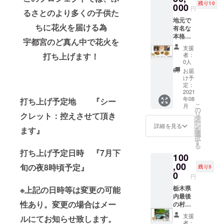
残り10
000
円
るさとのより多くの子供た
地元で
ちに花火を届ける為
有名な
本格タ
宇都宮のど真ん中で花火を
イ料理
支援
『イ
者：
打ち上げます！
サー
0人
ン』。
お届
50種類
け予
以上あ
定：
るメ
2021
年08
ニュー
打ち上げ予定地 『シー
こ
月
の中か
の
リ
クレット：控えさせて頂き
らオー
タ
ー
ナーが
ン
詳細を見る
ます』
を
選ん
選
択
だ、気
す
る
まぐれ
打ち上げ予定日時 『7月下
100
コース
料理の
,00
旬の夜8時頃予定』
残り5
ランチ
0
円
券3枚
セット
栃木県
※上記の日時等は変更の可能
です！
内最後
性あり。変更の場合はメー
「タイ
の村、
料理は
栗山村
支援
ルにてお知らせ致します。
辛いだ
にある
者：