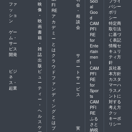
プライ
Soci
ファ
映
FI
会
バシー
al
ッ
像
RE
・
ポリ
Goo
ショ
・
ア
相
シー
d
ン
映
カ
談
特定商
CAM
画
デ
会
取引法
PFI
ゲー
書
ミ
に基づ
RE
ム・
籍
ー
く表記
for
サー
・
と
情報セ
Ente
ビス
雑
は
キュリ
rtain
開発
誌
ク
サ
ティ方
men
出
ラ
ポ
針
t
版
ウ
ー
反社基
CAM
ビジ
ビ
ド
ト
本方針
PFI
ネ
ュ
フ
サ
カスタ
RE
ス・
ー
ァ
ー
マーハ
for
起業
テ
ン
ビ
ラスメ
Spor
ィ
デ
ス
ントに
ts
ー
ィ
対する
CAM
・
ン
考え方
PFI
ヘ
グ
クッ
RE
ル
と
キーポ
ふる
ス
は
リシー
さと
ケ
プ
実
納税