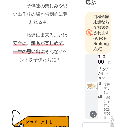
選ぶ
事です。宇
子供達の楽しみや思
都宮に生ま
い出作りの場が強制的に奪
れ、宇都宮
目標金額
われる中、
未達なら
で育ち、宇
全額返金
都宮で暮ら
されます
私達に出来ることは
している私
(All-or-
達だからこ
安全に
、
誰もが
楽しめて
、
Nothing
そ愛する宇
方式)
一生の思い出に
そんなイベ
都宮を元気
1,0
ントを子供たちに！
にしたい！
00
円
そんな思い
『あり
から今回ク
がとう
メッ
ラウドファ
セージ
ンディング
支援
カー
者：
をします！
ド』を
7人
提供さ
お届
せて頂
け予
きま
定：
す！
2021
年08
こ
月
の
リ
タ
ー