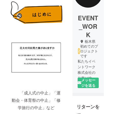
EVENT
_WOR
K
栃木県
初めてのプ
ロジェクト
です
私たちイベ
ントワーク
株式会社の
仕事は地域
メッセー
伝統のイベ
ジを送る
ント・行
「成人式の中止」「運
事・コン
動会・体育祭の中止」「修
サートなど
リターンを
の企画、設
学旅行の中止」など
営をする仕