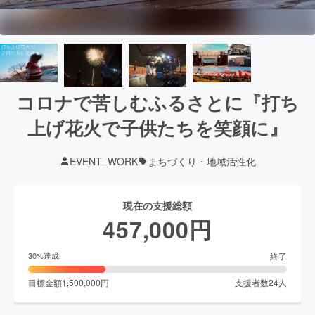
コロナで苦しむふるさとに『打ち
上げ花火で子供たちを笑顔に』
EVENT_WORK
まちづくり・地域活性化
現在の支援総額
457,000
円
終了
30
%達成
目標金額
1,500,000
円
支援者数
24
人