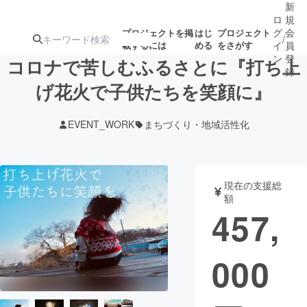
新
ロ
規
グ
会
プロジェクトを掲
はじ
プロジェクト
/
載するには
める
をさがす
イ
員
ン
登
コロナで苦しむふるさとに『打ち上
録
げ花火で子供たちを笑顔に』
人気のプロ
注目のリ
注目の新着プロ
募集終了が近いプ
もうすぐ公開
EVENT_WORK
まちづくり・地域活性化
ジェクト
ターン
ジェクト
ロジェクト
されます
アート・写真
音楽
現在の支援総
額
457,
テクノロジー・ガジェット
ゲーム・サ
000
映像・映画
書籍・雑誌
ビジネス・起業
チャレンジ