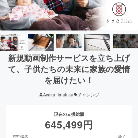
新規動画制作サービスを立ち上げ
て、子供たちの未来に家族の愛情
を届けたい！
Ayaka_Imafuku
チャレンジ
現在の支援総額
645,499
円
終了
129
%達成