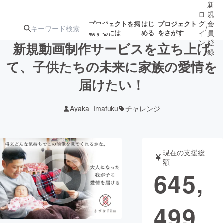
新
ロ
規
グ
会
プロジェクトを掲
はじ
プロジェクト
/
載するには
める
をさがす
イ
員
ン
登
新規動画制作サービスを立ち上げ
録
て、子供たちの未来に家族の愛情を
届けたい！
人気のプロ
注目のリ
注目の新着プロ
募集終了が近いプ
もうすぐ公開
ジェクト
ターン
ジェクト
ロジェクト
されます
Ayaka_Imafuku
チャレンジ
アート・写真
音楽
現在の支援総
テクノロジー・ガジェット
ゲーム・サ
額
645,
映像・映画
書籍・雑誌
499
ビジネス・起業
チャレンジ