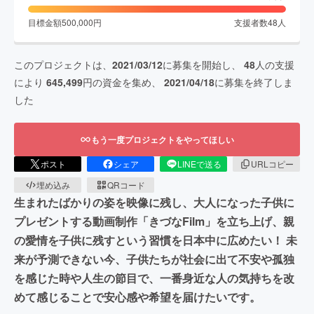
目標金額
500,000
円
支援者数
48
人
このプロジェクトは、
2021/03/12
に募集を開始し、
48
人の支援
により
645,499
円の資金を集め、
2021/04/18
に募集を終了しま
した
もう一度プロジェクトをやってほしい
ポスト
シェア
LINEで送る
URLコピー
埋め込み
QRコード
生まれたばかりの姿を映像に残し、大人になった子供に
プレゼントする動画制作「きづなFilm」を立ち上げ、親
の愛情を子供に残すという習慣を日本中に広めたい！ 未
来が予測できない今、子供たちが社会に出て不安や孤独
を感じた時や人生の節目で、一番身近な人の気持ちを改
めて感じることで安心感や希望を届けたいです。