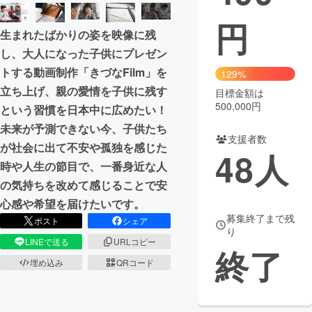
円
まちづくり・地域活性化
生まれたばかりの姿を映像に残
し、大人になった子供にプレゼン
CAMPFIRE for Social Good
CAMPFIRE Creation
トする動画制作「きづなFilm」を
129%
CAMPFIREふるさと納税
machi-ya
コミュニティ
立ち上げ、親の愛情を子供に残す
目標金額は
500,000円
という習慣を日本中に広めたい！
未来が予測できない今、子供たち
支援者数
が社会に出て不安や孤独を感じた
48
人
時や人生の節目で、一番身近な人
の気持ちを改めて感じることで安
心感や希望を届けたいです。
募集終了まで残
ポスト
シェア
り
LINEで送る
URLコピー
終了
埋め込み
QRコード