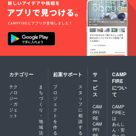
カテゴリー
起案サポート
サ
CAMP
ー
FIRE
テク
ま
プ
ス
ビ
につい
ノロ
ち
ロ
タ
ス
て
ジー
づ
ジ
ッ
・ガ
く
ェ
フ
CAM
CAMP
ジェ
り
ク
に
PFI
FIREと
ット
・
ト
相
RE
は
地
を
談
CAM
あんし
域
作
す
PFI
ん・安
活
る
る
RE
全への