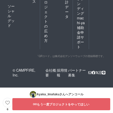
ス
ロ
計
ン
ソー
ジ
デ
ディ
シャ
ェ
ー
ング
ル
ク
タ
mac
グッ
ト
hi-ya
ド
の
補助
広
金申
め
請サ
方
ポー
ト
「QRコード」は株式会社デンソーウェーブの登録商標です。
© CAMPFIRE,
会社概
採用情
パートナー
Inc.
要
報
募集
Ayaka_Imafuku
さんへアンコール
もう一度プロジェクトをやってほしい
6