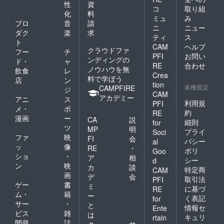
性
資
コ
取り組
化
料
ミュ
み
プロ
音
請
ニ
ニュー
ダク
楽
求
ティ
ス
ト
CAM
ヘルプ
クラウドファ
フー
チ
PFI
お問い
ンディングの
ド・
ャ
RE
合わせ
ノウハウを無
飲食
レ
Crea
料で学ぼう
店
ン
tion
各種規定
CAMPFIRE
ジ
CAM
アカデミー
アニ
ス
利用規
PFI
メ・
ポ
約
RE
漫画
ー
CA
説
細則
for
ツ
MP
明
プライ
Soci
ファ
映
FI
会
バシー
al
ッ
像
RE
・
ポリ
Goo
ショ
・
ア
相
シー
d
ン
映
カ
談
特定商
CAM
画
デ
会
取引法
PFI
ゲー
書
ミ
に基づ
RE
ム・
籍
ー
く表記
for
サー
・
と
情報セ
Ente
ビス
雑
は
キュリ
rtain
開発
誌
ク
サ