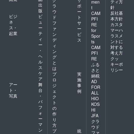
ティ方
men
出
ラ
ポ
針
t
版
ウ
ー
反社基
CAM
ビジ
ビ
ド
ト
本方針
PFI
ネ
ュ
フ
サ
カスタ
RE
ス・
ー
ァ
ー
マーハ
for
起業
テ
ン
ビ
ラスメ
Spor
ィ
デ
ス
ントに
ts
ー
ィ
対する
CAM
・
ン
考え方
PFI
ヘ
グ
クッ
RE
ル
と
キーポ
ふる
ス
は
リシー
さと
ケ
プ
実
納税
ア
ロ
施
AD
アー
舞
ジ
事
FOR
ト・
台
ェ
例
ALL
写真
・
ク
HIO
パ
ト
KOS
フ
の
HI
ォ
作
JFA
ー
り
クラ
マ
方
ウド
ン
プ
統
ファ