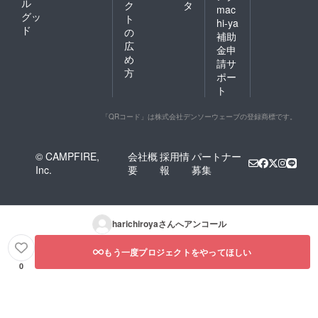
ル
ク
タ
mac
グッ
ト
hi-ya
ド
の
補助
広
金申
め
請サ
方
ポー
ト
「QRコード」は株式会社デンソーウェーブの登録商標です。
© CAMPFIRE,
会社概
採用情
パートナー
Inc.
要
報
募集
harichiroya
さんへアンコール
もう一度プロジェクトをやってほしい
0