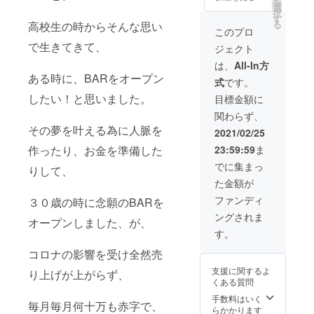
を
選
択
す
る
高校生の時からそんな思い
このプロ
で生きてきて、
ジェクト
は、
All-In方
ある時に、BARをオープン
式
です。
したい！と思いました。
目標金額に
関わらず、
その夢を叶える為に人脈を
2021/02/25
作ったり、お金を準備した
23:59:59
ま
でに集まっ
りして、
た金額が
ファンディ
３０歳の時に念願のBARを
ングされま
オープンしました、が、
す。
コロナの影響を受け全然売
支援に関するよ
り上げが上がらず、
くある質問
手数料はいく
毎月毎月何十万も赤字で、
らかかります