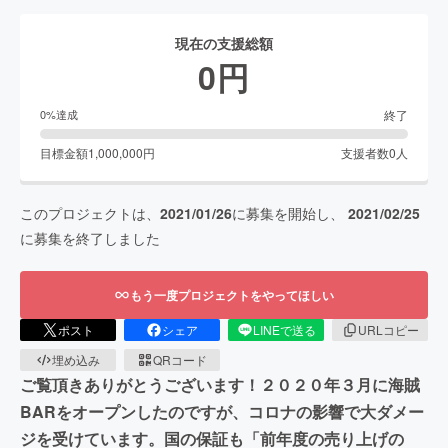
現在の支援総額
0
円
終了
0
%達成
目標金額
1,000,000
円
支援者数
0
人
このプロジェクトは、
2021/01/26
に募集を開始し、
2021/02/25
に募集を終了しました
もう一度プロジェクトをやってほしい
ポスト
シェア
LINEで送る
URLコピー
埋め込み
QRコード
ご覧頂きありがとうございます！２０２０年３月に海賊
BARをオープンしたのですが、コロナの影響で大ダメー
ジを受けています。国の保証も「前年度の売り上げの