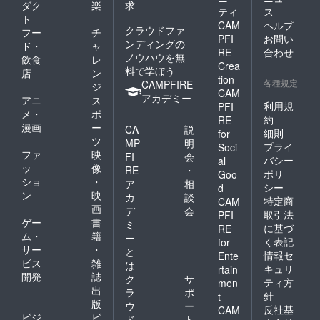
ダク
楽
求
ティ
ス
ト
CAM
ヘルプ
クラウドファ
フー
チ
PFI
お問い
ンディングの
ド・
ャ
RE
合わせ
ノウハウを無
飲食
レ
Crea
料で学ぼう
店
ン
tion
各種規定
CAMPFIRE
ジ
CAM
アカデミー
アニ
ス
利用規
PFI
メ・
ポ
約
RE
漫画
ー
CA
説
細則
for
ツ
MP
明
プライ
Soci
ファ
映
FI
会
バシー
al
ッ
像
RE
・
ポリ
Goo
ショ
・
ア
相
シー
d
ン
映
カ
談
特定商
CAM
画
デ
会
取引法
PFI
ゲー
書
ミ
に基づ
RE
ム・
籍
ー
く表記
for
サー
・
と
情報セ
Ente
ビス
雑
は
キュリ
rtain
開発
誌
ク
サ
ティ方
men
出
ラ
ポ
針
t
版
ウ
ー
反社基
CAM
ビジ
ビ
ド
ト