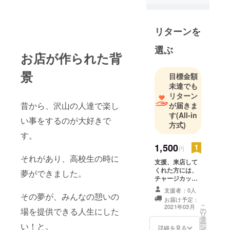
リターンを
選ぶ
お店が作られた背
景
目標金額
未達でも
リターン
昔から、沢山の人達で楽し
が届きま
す
(All-in
い事をするのが大好きで
方式)
す。
1,500
円
それがあり、高校生の時に
支援、来店して
くれた方には、
夢ができました。
チャージカット
カードを一枚提
支援者：0人
供いたします！
その夢が、みんなの憩いの
お届け予定：
こ
2021年03月
場を提供できる人生にした
の
リ
タ
ー
い！と。
ン
詳細を見る