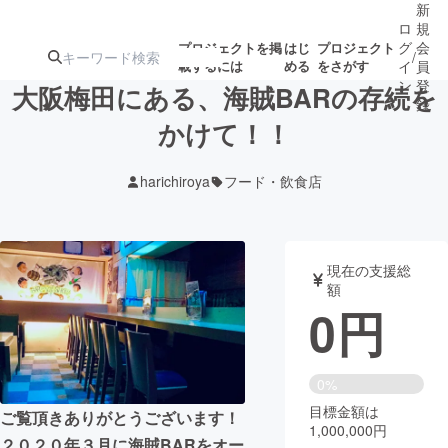
新
ロ
規
グ
会
プロジェクトを掲
はじ
プロジェクト
/
載するには
める
をさがす
イ
員
ン
登
大阪梅田にある、海賊BARの存続を
録
かけて！！
人気のプロ
注目のリ
注目の新着プロ
募集終了が近いプ
もうすぐ公開
harichiroya
フード・飲食店
ジェクト
ターン
ジェクト
ロジェクト
されます
アート・写真
音楽
現在の支援総
額
0
円
テクノロジー・ガジェット
ゲーム・サ
映像・映画
書籍・雑誌
0%
目標金額は
ご覧頂きありがとうございます！
1,000,000円
ビジネス・起業
チャレンジ
２０２０年３月に海賊BARをオー