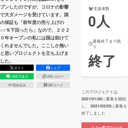
プンしたのですが、コロナの影響
支援者数
まちづくり・地域活性化
0
人
で大ダメージを受けています。国
の保証も「前年度の売り上げの
CAMPFIRE for Social Good
CAMPFIRE Creation
○○％下回ったら」なので、２０２
CAMPFIREふるさと納税
machi-ya
コミュニティ
０年オープンの私には国は助けて
募集終了まで残
くれませんでした。ここしか無い
り
と思いプロジェクトを立ち上げま
終了
した。
ポスト
シェア
LINEで送る
URLコピー
埋め込み
QRコード
このプロジェクトは、
2021/01/26
に募集を開始
し、
2021/02/25
に募集を
終了しました
もう一度プロジェク