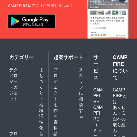
カテゴリー
起案サポート
サ
CAMP
ー
FIRE
テク
ま
プ
ス
ビ
につい
ノロ
ち
ロ
タ
ス
て
ジー
づ
ジ
ッ
・ガ
く
ェ
フ
CAM
CAMP
ジェ
り
ク
に
PFI
FIREと
ット
・
ト
相
RE
は
地
を
談
CAM
あんし
域
作
す
PFI
ん・安
活
る
る
RE
全への
性
資
コ
取り組
化
料
ミュ
み
プロ
音
請
ニ
ニュー