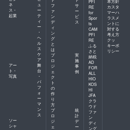
本方針
PFI
ネ
ュ
フ
サ
カスタ
RE
ス・
ー
ァ
ー
マーハ
for
起業
テ
ン
ビ
ラスメ
Spor
ィ
デ
ス
ントに
ts
ー
ィ
対する
CAM
・
ン
考え方
PFI
ヘ
グ
クッ
RE
ル
と
キーポ
ふる
ス
は
リシー
さと
ケ
プ
実
納税
ア
ロ
施
AD
アー
舞
ジ
事
FOR
ト・
台
ェ
例
ALL
写真
・
ク
HIO
パ
ト
KOS
フ
の
HI
ォ
作
JFA
ー
り
クラ
マ
方
ウド
ン
プ
統
ファ
ス
ロ
計
ン
ソー
ジ
デ
ディ
シャ
ェ
ー
ング