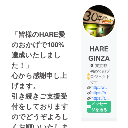
「皆様のHARE愛
のおかげで100%
HARE
達成いたしまし
GINZA
た！」
東京都
初めてのプ
心から感謝申し上
ロジェクト
です
げます。
http://www.hare-ginza.com
https://hare-ginza.shop-pro.jp
引き続きご支援受
https://tabelog.com/tokyo/A1301/A130101/13000576/
メッセー
付をしております
ジを送る
のでどうぞよろし
くお願いいたしま