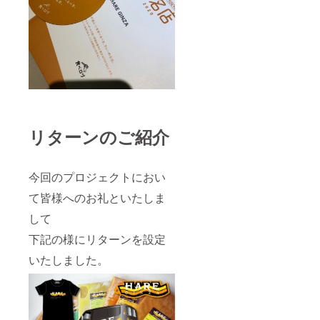
残った
分は冷
凍のま
まお渡
しいた
しま
す。
また15
食以上
の場合
は１食
あたり
リターンのご紹介
税込
1000円
で追加
今回のプロジェクトにおい
を承り
ます。
て皆様へのお礼といたしま
※ケータ
リング
して
範囲
日本全
下記の様にリターンを設定
国車輌
が通行
いたしました。
可能な
場所で
駐車可
能な場
所。