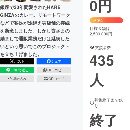
0
円
銀座で30年間愛されたHARE
まちづくり・地域活性化
GINZAのカレー。リモートワーク
160%
などで客足が途絶え実店舗の存続
目標金額は
CAMPFIRE for Social Good
CAMPFIRE Creation
を断念しました。しかし皆さまの
2,500,000円
CAMPFIREふるさと納税
machi-ya
コミュニティ
励ましで通販業務だけは継続した
いという思いでこのプロジェクト
支援者数
435
を立ち上げました。
ポスト
シェア
LINEで送る
URLコピー
人
埋め込み
QRコード
募集終了まで残
り
終了