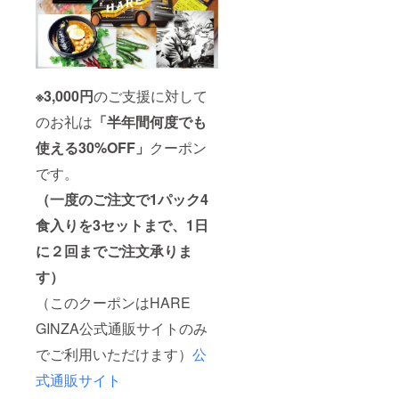
ご近所
のパー
キング
をご紹
介いた
だいて
も結構
※3,000円
のご支援に対して
です。
ケー
のお礼は
「半年間何度でも
タリン
使える30%OFF」
クーポン
グに関
する交
です。
通費、
宿泊費
（一度のご注文で1パック4
はご請
求いた
食入りを3セットまで、1日
しませ
ん。
に２回までご注文承りま
（フェ
す）
リー等
利用の
（このクーポンはHARE
際はご
相談さ
GINZA公式通販サイトのみ
せてい
ただき
でご利用いただけます）
公
ます）
※有効期
式通販サイト
限は資