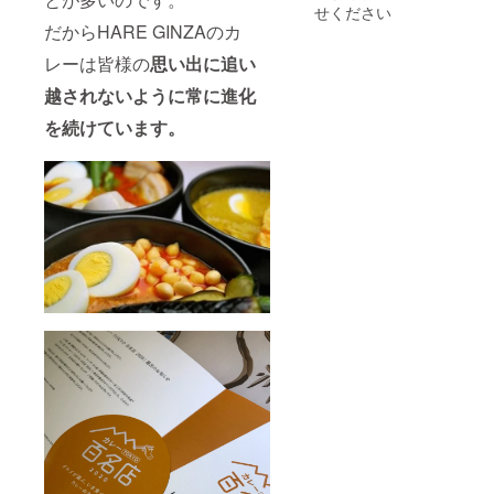
タリン
せください
グサー
だからHARE GINZAのカ
ビス
日本中
レーは皆様の
思い出に追い
道路が
越されないように常に進化
繋がっ
てさえ
を続けています。
いれ
ば、ど
こへで
もご希
望のカ
レーを
15食
ご希望
の場所
へケー
タリン
グさせ
ていた
だきま
す。
カレー
は冷凍
でお持
ちいた
します
ので、