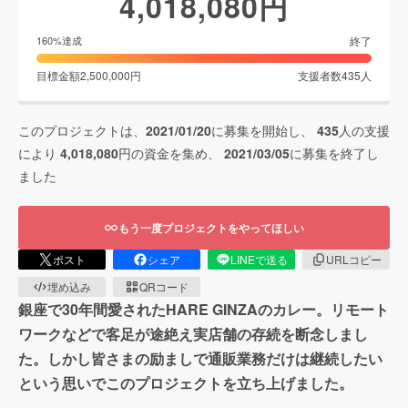
4,018,080
円
終了
160
%達成
目標金額
2,500,000
円
支援者数
435
人
このプロジェクトは、
2021/01/20
に募集を開始し、
435
人の支援
により
4,018,080
円の資金を集め、
2021/03/05
に募集を終了し
ました
もう一度プロジェクトをやってほしい
ポスト
シェア
LINEで送る
URLコピー
埋め込み
QRコード
銀座で30年間愛されたHARE GINZAのカレー。リモート
ワークなどで客足が途絶え実店舗の存続を断念しまし
た。しかし皆さまの励ましで通販業務だけは継続したい
という思いでこのプロジェクトを立ち上げました。