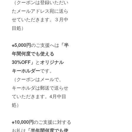
金決済
（クーポンは登録いただい
法に基
たメールアドレス宛に送ら
づき、
クラウ
せていただきます。３月中
ドファ
ンディ
目処）
ング成
立後6ヶ
月以内
にお
※5,000円
のご支援へは
「半
届けい
年間何度でも使える
たしま
す。
30%OFF」
と
オリジナル
キーホルダー
です。
（クーポンはメールで、
キーホルダは郵送で送らせ
ていただきます。4月中目
処）
※10,000円
のご支援に対する
お礼は
「半年間何度でも使