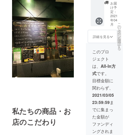
30%OF
でのみ
お届
Fクーポ
ご利用
け予
ン 1
定：
いただ
度のご
2021
けま
年04
注文数
す） ・
こ
月
は３
の
オリジ
リ
セット
タ
ナルラ
ー
まで、1
ン
バー
詳細を見る
を
日のご
選
キーホ
択
注文回
す
ルダー
る
数は２
１個 ・
このプロ
回まで
記念T
ジェクト
ご利用
シャツ
いただ
（ボ
は、
All-In方
けま
ディー
式
です。
す。
カラー
（この
は黒の
目標金額に
クーポ
み） ・
関わらず、
ンは公
ケータ
式通販
リング
2021/03/05
サイト
カーへ
23:59:59
ま
でのみ
のシグ
ご利用
私たちの商品・お
ネチャ
でに集まっ
いただ
※支援
た金額が
けま
時、必
店のこだわり
す） ・
ず備考
ファンディ
オリジ
欄にご
ングされま
ナルラ
希望の