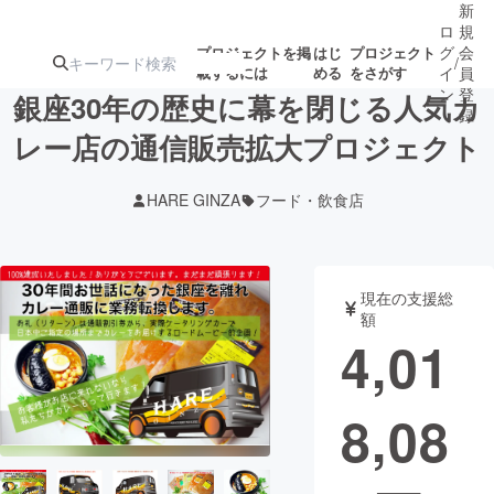
新
ロ
規
グ
会
プロジェクトを掲
はじ
プロジェクト
/
載するには
める
をさがす
イ
員
ン
登
銀座30年の歴史に幕を閉じる人気カ
録
レー店の通信販売拡大プロジェクト
人気のプロ
注目のリ
注目の新着プロ
募集終了が近いプ
もうすぐ公開
HARE GINZA
フード・飲食店
ジェクト
ターン
ジェクト
ロジェクト
されます
アート・写真
音楽
現在の支援総
額
4,01
テクノロジー・ガジェット
ゲーム・サ
8,08
映像・映画
書籍・雑誌
ビジネス・起業
チャレンジ