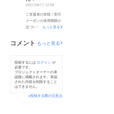
れっきり。この機会に
2021/09/17 12:58
贈り物や在庫補充にど
ご支援者の皆様！割引
うぞご利用くださいま
クーポンの使用期限が
せ。通販サイトはコチ
近づいてまいりまし
もっと見る
ラです^_^
た。この機会にまとめ
買い、お友達、親戚へ
コメント
もっと見る
のプレゼント等に有効
活用くださいませ！
3000円御支援者さま
投稿するには
ログイン
が
は10月9日まで5000
必要です。
円.50000円御支援者さ
プロジェクトオーナーの承
認後に掲載されます。承認
まは10月19日まで
された内容を削除すること
10000円御支援者さま
はできません。
は10月24日までと
※投稿する際の注意点
なっております。クー
ポンコードを紛失、お
忘れの方はお問合せ頂