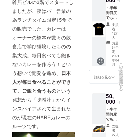
000
円
雑居ビルの3階でスタートし
いただ
・半年
けま
ましたが、夜はバー営業の
間何度
す。
でも使
（この
為ランチタイム限定15食で
える通
クーポ
支援
販カ
ンは公
の販売でした。カレーは
者：
レー
式通販
127
オーナーの橋本が数々の飲
30%OF
サイト
人
Fクーポ
でのみ
お届
食店で学び経験したものの
ン 1
ご利用
け予
度のご
定：
いただ
集大成。毎日食べても飽き
2021
注文数
けま
年04
は３
す） ・
ないカレーを作ろう！とい
こ
月
セット
の
オリジ
リ
まで、1
タ
ナルラ
う想いで開発を進め、
日本
ー
日のご
ン
バー
詳細を見る
を
注文回
人が毎日食べることができ
選
キーホ
択
数は２
す
ルダー
る
て、ご飯と合うもの
という
回まで
１個
50,
ご利用
発想から「味噌汁」からイ
000
いただ
円
けま
ンスパイアされて生まれた
・半年
す。
間何度
（この
のが現在のHAREカレーの
でも使
クーポ
える通
ンは公
ルーツです。
支援
販カ
式通販
者：
レー
サイト
27人