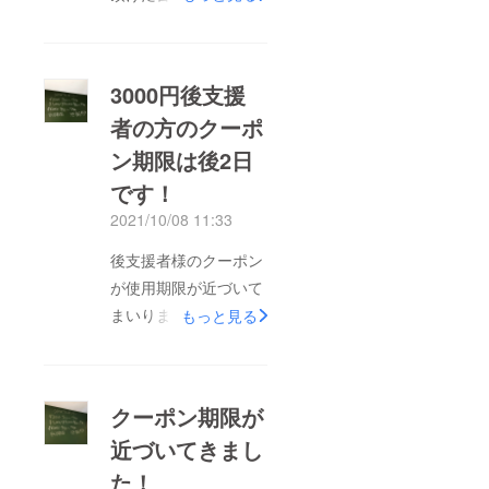
限が近づいてまいりま
した。3割引でのご購
入は今後あり得ないと
3000円後支援
思います。この機会に
者の方のクーポ
ご自宅、ご贈答、ス
ン期限は後2日
トックとご活用くださ
いませ。(クーポン
です！
コードを無くした方は
2021/10/08 11:33
こちらでお調べします
後支援者様のクーポン
ので、お名前をお書き
が使用期限が近づいて
添えの上ご連絡くださ
まいりました。最初に
もっと見る
いませ)
期限が切れるのが
3000円の後支援者様
後2日！10月9日まで
クーポン期限が
です。まだ冷凍庫に在
近づいてきまし
庫があるかもしれませ
た！
んが、30%OFFはこ