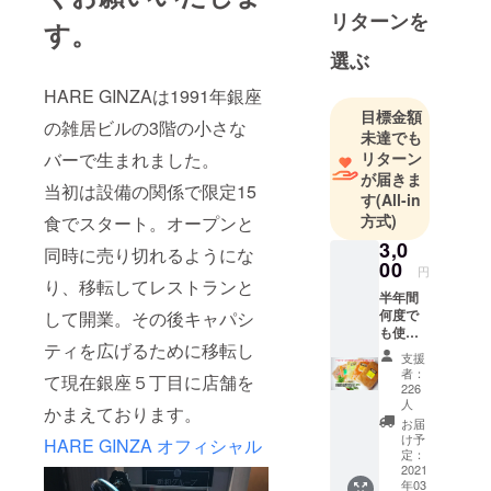
リターンを
す。
選ぶ
HARE GINZAは1991年銀座
目標金額
の雑居ビルの3階の小さな
未達でも
リターン
バーで生まれました。
が届きま
当初は設備の関係で限定15
す
(All-in
方式)
食でスタート。オープンと
3,0
同時に売り切れるようにな
00
円
り、移転してレストランと
半年間
何度で
して開業。その後キャパシ
も使え
ティを広げるために移転し
る通販
支援
カレー
者：
て現在銀座５丁目に店舗を
30%OF
226
Fクーポ
人
かまえております。
ン 1度
お届
のご注
け予
HARE GINZA オフィシャル
文数は
定：
2021
３セッ
年03
トま