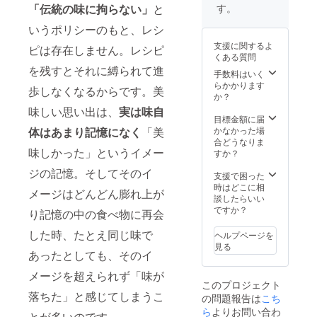
バー
お名前
す。
「伝統の味に拘らない」
と
キーホ
または
ルダー
いうポリシーのもと、レシ
企業名
１個 ・
をご記
支援に関するよ
ピは存在しません。レシピ
記念T
入くだ
くある質問
シャツ
さい。
を残すとそれに縛られて進
（ボ
手数料はいく
ディー
らかかります
歩しなくなるからです。美
カラー
か？
は黒の
味しい思い出は、
実は味自
み） ・
目標金額に届
ケータ
かなかった場
体はあまり記憶になく
「美
リング
合どうなりま
カーへ
味しかった」というイメー
すか？
のシグ
ジの記憶。そしてそのイ
ネチャ
支援で困った
※支援
時はどこに相
メージはどんどん膨れ上が
時、必
談したらいい
ず備考
ですか？
り記憶の中の食べ物に再会
欄にご
希望の
した時、たとえ同じ味で
ヘルプページを
お名前
見る
または
あったとしても、そのイ
企業名
メージを超えられず「味が
をご記
このプロジェクト
入くだ
落ちた」と感じてしまうこ
の問題報告は
こち
さい。
・ケー
ら
よりお問い合わ
とが多いのです。