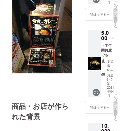
こ
月
で、1日
の
リ
のご注
タ
ー
文回数
ン
詳細を見る
を
は２回
選
択
までご
す
る
利用い
5,0
ただけ
00
ます。
円
（この
・半年
クーポ
間何度
ンは公
でも使
式通販
える通
サイト
支援
販カ
でのみ
者：
レー
ご利用
56人
30%OF
いただ
お届
Fクーポ
けま
け予
ン 1
定：
す）
度のご
2021
年04
注文数
こ
月
は３
の
リ
セット
タ
商品・お店が作ら
ー
まで、1
ン
詳細を見る
を
日のご
選
択
れた背景
注文回
す
る
数は２
10,
回まで
ご利用