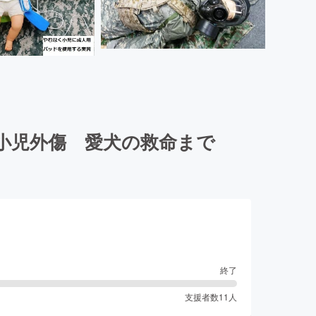
小児外傷 愛犬の救命まで
終了
支援者数
11
人