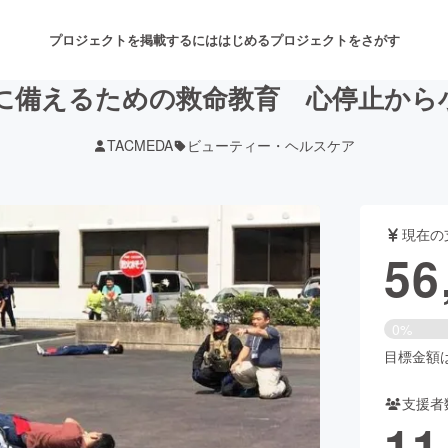
プロジェクトを掲載するには
はじめる
プロジェクトをさがす
に備えるための救命教育 心停止から
TACMEDA
ビューティー・ヘルスケア
注目のリターン
注目の新着プロジェクト
募集終了が近いプロジェクト
も
現在の
音楽
舞台・パフォーマンス
56
ゲーム・サービス開発
フード・飲食店
0%
書籍・雑誌出版
アニメ・漫画
目標金額は1
支援者
チャレンジ
ビューティー・ヘルスケ
11