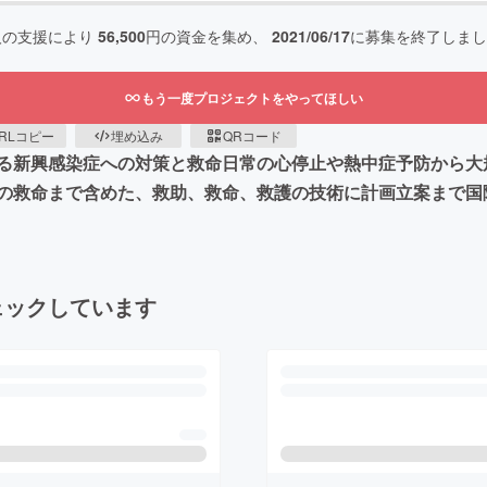
人の支援により
56,500
円の資金を集め、
2021/06/17
に募集を終了しまし
もう一度プロジェクトをやってほしい
RLコピー
埋め込み
QRコード
る新興感染症への対策と救命日常の心停止や熱中症予防から大
の救命まで含めた、救助、救命、救護の技術に計画立案まで国
ェックしています