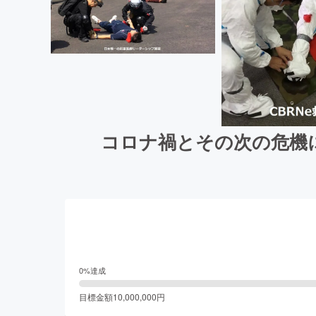
コロナ禍とその次の危機
0
%達成
目標金額
10,000,000
円