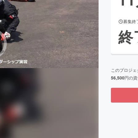
募集終
CAMPFIRE for Social Good
CAMPFIRE Creation
終
CAMPFIREふるさと納税
machi-ya
コミュニティ
このプロジェ
56,500
円の資