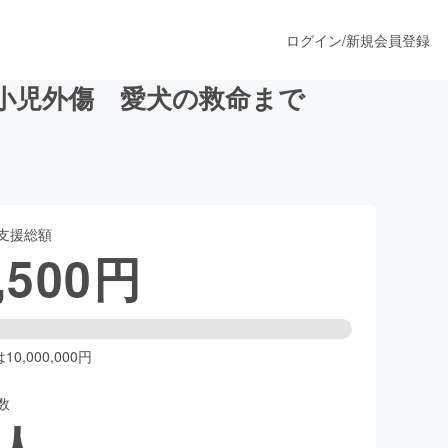
ログイン
/
新規会員登録
小児外傷 愛犬の救命まで
うすぐ公開されます
支援総額
プロダクト
,500
円
ファッション
スポーツ
0,000,000円
数
ア
ソーシャルグッド
人