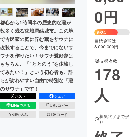
0
円
まちづくり・地域活性化
都心から1時間半の歴史的な蔵が
数多く残る茨城県結城市。この地
CAMPFIRE for Social Good
CAMPFIRE Creation
66%
で古民家の庭に佇む蔵をサウナに
CAMPFIREふるさと納税
machi-ya
コミュニティ
目標金額は
3,000,000円
改装することで、今までにないサ
ウナを作りたい！サウナ愛好家は
支援者数
もちろん、「”ととのう”を体験し
178
てみたい！」という初心者も、誰
もが訪れやすい自由で特別な「蔵
人
のサウナ」です！
ポスト
シェア
LINEで送る
URLコピー
埋め込み
QRコード
募集終了まで残
り