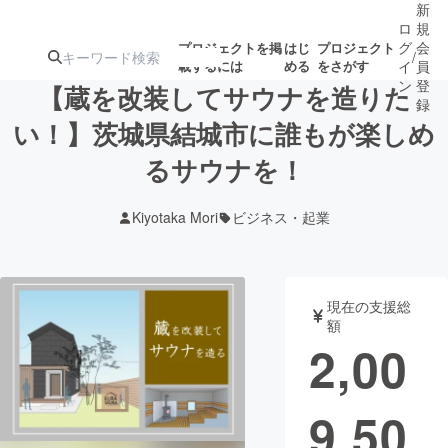
新
ロ
規
グ
会
プロジェクトを掲
はじ
プロジェクト
/
載するには
める
をさがす
イ
員
ン
登
【蔵を改装してサウナを造りた
録
い！】茨城県結城市に誰もが楽しめ
るサウナを！
人気のプロ
注目のリ
注目の新着プロ
募集終了が近いプ
もうすぐ公開
ジェクト
ターン
ジェクト
ロジェクト
されます
Kiyotaka Mori
ビジネス・起業
アート・写真
音楽
現在の支援総
テクノロジー・ガジェット
ゲーム・サ
額
2,00
映像・映画
書籍・雑誌
9,50
ビジネス・起業
チャレンジ