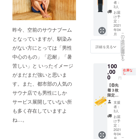
タッフ
サウナ
学、町
０２２
者：
い。 ※
ります
体験チ
飯1食
のグル
3人
年４月
貸切利
のでご
ケット
(日替わ
メ巡り
※１枚に
お届
用可能
注意く
（1
り)」が
など、
け予
つき１
日（主
ださ
枚）】
付き、
定：
結城の
名様１
に土日
い。
タイト
2021
さらに
魅力を
セッ
祝日）
昨今、空前のサウナブーム
年04
ルの通
今回の
お伝え
ション
のみ使
こ
月
り、一
プロ
の
いたし
限り有
となっていますが、馴染み
用可能
リ
日限定
ジェク
タ
ます！
効で
です。
ー
で当サ
トにて
ン
（高級
詳細を見る
がない方にとっては「男性
す。 ※
※完全予
を
ウナの
培った
選
着物で
１セッ
約制と
択
スタッ
中心のもの」「忍耐」「暑
蔵サウ
す
ある結
ション
なりま
る
フ業務
ナの建
城紬を
につき
すの
苦しい」と いったイメージ
100
を体験
築方法
着ての
同時に
で、事
してい
,00
を、余
在庫な
街の散
２名以
前に予
がまだまだ強いと思いま
し
ただき
すこと
0
策など
上の予
約が必
円
ます。
なく伝
もでき
約が必
要で
す。また、都市部の人気の
薪割り
【⑧先
授す
るよう
要で
す。 ※
から始
着３枚
る、座
にする
サウナ店でも男性にしか
す。つ
予約方
まり、
限定！
学講義
予定で
きまし
法につ
準備や
オール
のセッ
サービス展開していない所
す） ・
ては、
いて
支援
火起こ
インワ
トと
サウナ
２名以
者：
は、
も多く存在していますよ
し、た
ンプレ
なった
貸切券
3人
上で当
メール
まにサ
ミアム
プラン
・サウ
プラン
お届
および
ね…。
ボって
チケッ
です。
ナ飯 ・
け予
をご予
郵送に
スペ
ト（１
基本的
定：
結城観
約いた
てご案
シャル
枚）】
2021
なサウ
光案内
だき、
内いた
年04
サウナ
サウナ
ナの構
チケッ
同時に
しま
こ
月