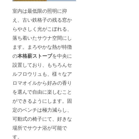
郵送に
てご案
室内は最低限の照明に抑
内いた
しま
え、古い鉄格子の残る窓か
す。 ※
サウナ
らやさしく光がこぼれる、
好きの
方なら
落ち着いたサウナ空間にし
誰でも
ご利用
ます。まろやかな熱が特徴
いただ
の
本格薪ストーブ
を中央に
けま
す。
設置しており、もちろんセ
ルフロウリュも、様々なア
ロマオイルから好みの香り
を選んで自由に楽しむこと
ができるようにします。固
定のベンチは極力減らし、
可動式の椅子にて、好きな
場所でサウナ浴が可能で
す。