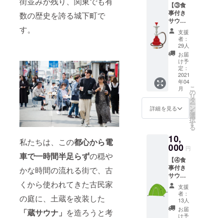
街並みが残り、関東でも有
【③食
飯1食
す。 ※
事付き
(日替わ
数の歴史を誇る城下町で
完全予
サウナ
り)が付
約制と
す。
貸切＆
いたチ
なりま
支援
シー
ケット
すの
者：
シャチ
です！
で、事
29人
ケット
・サウ
前に予
お届
（1
ナ貸切
約が必
け予
枚）】
券 ・サ
定：
要で
サウナ
2021
ウナ飯
す。 ※
年04
を貸切
※有効期
予約方
こ
月
で利用
限：２
の
法につ
リ
でき、
０２１
タ
いて
ー
さらに
年４
ン
は、
詳細を見る
を
「地元
月〜２
選
メール
択
結城市
０２２
す
および
る
の名店
年４月
郵送に
10,
とのコ
※１枚に
てご案
私たちは、この
都心から電
ラボ
000
つき１
内いた
円
レー
名様１
しま
車で一時間半足らず
の穏や
【④食
ション
セッ
す。 ※
事付き
サウナ
かな時間の流れる街で、古
ション
各セッ
サウナ
飯1食
限り有
ション
貸切＆
くから使われてきた古民家
(日替わ
効で
定員12
支援
テント
り)」
す。 ※
名とな
者：
の庭に、土蔵を改装した
サウナ
と、
１回に
13人
ります
チケッ
「シー
つき同
のでご
お届
「蔵サウナ」
を造ろうと考
ト（1
シャ
時に２
け予
注意く