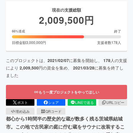
現在の支援総額
2,009,500
円
終了
66
%達成
目標金額
3,000,000
円
支援者数
178
人
このプロジェクトは、
2021/02/07
に募集を開始し、
178
人の支援
により
2,009,500
円の資金を集め、
2021/03/28
に募集を終了し
ました
もう一度プロジェクトをやってほしい
ポスト
シェア
LINEで送る
URLコピー
埋め込み
QRコード
都心から1時間半の歴史的な蔵が数多く残る茨城県結城
市。この地で古民家の庭に佇む蔵をサウナに改装するこ