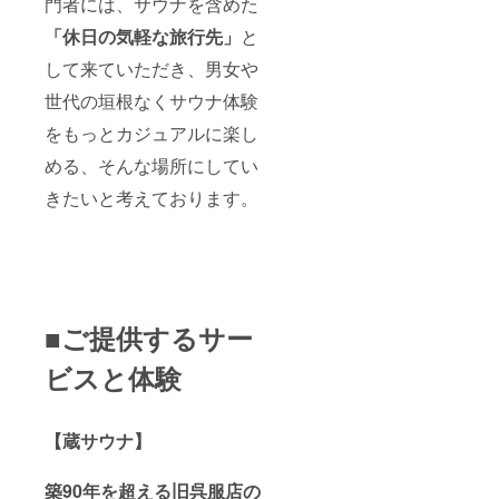
門者には、サウナを含めた
そう」
・結城
ンにつ
は、
・一日
観光案
いて
メール
「休日の気軽な旅行先」
と
スタッ
内チ
は、１
および
フ体験
ケット
セッ
郵送に
して来ていただき、男女や
チケッ
・蔵サ
ション
てご案
ト ※有
ウナ講
につき
内いた
世代の垣根なくサウナ体験
効期
義受講
定員５
しま
限：２
チケッ
名様ま
をもっとカジュアルに楽し
す。
０２１
ト ・一
でとな
める、そんな場所にしてい
年４
日ス
りま
月〜２
タッフ
す。 ※
きたいと考えております。
０２２
体験チ
サウナ
年４月
ケット
貸切を
※１枚に
・コ
１セッ
つき１
ワーキ
ション
名様１
ングス
と、別
回限り
ペース
途蔵サ
有効で
利用券
ウナ講
す。 ※
（1日
義をさ
■ご提供するサー
貸切利
分） ※
せてい
用可能
有効期
ただく
ビスと体験
日（主
限：２
形とな
に土日
０２１
りま
祝日）
年４
す。 ※
のみ使
月〜２
貸切利
【蔵サウナ】
用可能
０２２
用可能
です。
年４月
日（主
※完全予
※１枚に
に土日
築90年を超える旧呉服店の