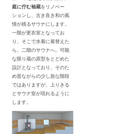
約制と
つき１
祝日）
なりま
名様１
庭に佇む袖蔵
をリノベー
のみ使
すの
回限り
用可能
ションし、古き良き和の風
で、事
有効で
です。
前に予
す。 ※
※完全予
情が残るサウナにします。
約が必
貸切利
約制と
要で
用可能
なりま
一階が更衣室となってお
す。 ※
日（主
すの
予約方
に土日
で、事
り、そこで水着に着替えた
法につ
祝日）
前に予
いて
のみ使
ら、二階のサウナへ。可能
約が必
は、
用可能
要で
な限り蔵の原型をとどめた
メール
です。
す。 ※
および
※完全予
予約方
設計となっており、そのた
郵送に
約制と
法につ
てご案
なりま
いて
め昔ながらの少し急な階段
内いた
すの
は、
しま
で、事
メール
ではありますが、上りきる
す。 ※
前に予
および
サウナ
約が必
郵送に
とサウナ室が現れるように
好きの
要で
てご案
します。
方なら
す。 ※
内いた
誰でも
予約方
しま
ご利用
法につ
す。
いただ
いて
けま
は、
す。
メール
および