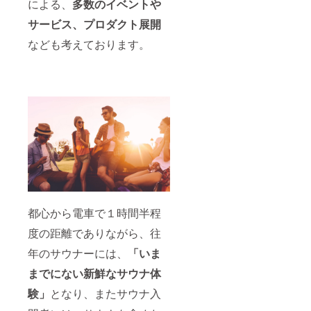
ます。
すが、
による、
多数のイベントや
ション
貸切を
これま
万に一
につき
１セッ
サービス、プロダクト展開
た誰得
つ、相
同時に
ション
なプラ
当な変
２名以
と、別
なども考えております。
ンです
わり者
上の予
途観光
が、一
がい
約が必
案内と
応こん
らっ
要で
なりま
な方に
しゃっ
す。つ
す。 ※
おすす
た場合
きまし
貸切利
めで
を想定
ては、
用可能
す。
して、
２名以
日（主
「将来
このよ
上で当
に土日
サウナ
うな奇
プラン
祝日）
を経営
想天外
をご予
のみ使
してみ
なプラ
約いた
用可能
たい」
ンを作
だき、
です。
「サウ
成しま
同時に
※完全予
ナ店の
した。
お越し
約制と
スタッ
・サウ
いただ
なりま
都心から電車で１時間半程
フを体
ナ貸切
く方も
すの
験して
券 ・サ
１人１
で、事
度の距離でありながら、往
みた
ウナ飯
枚ずつ
前に予
い」
・シー
当チ
約が必
年のサウナーには、
「いま
「なん
シャチ
ケット
要で
かよく
ケット
をご持
す。 ※
までにない新鮮なサウナ体
わから
・テン
参くだ
予約方
ないけ
トサチ
験」
となり、またサウナ入
さい。
法につ
ど面白
ケット
※本プラ
いて