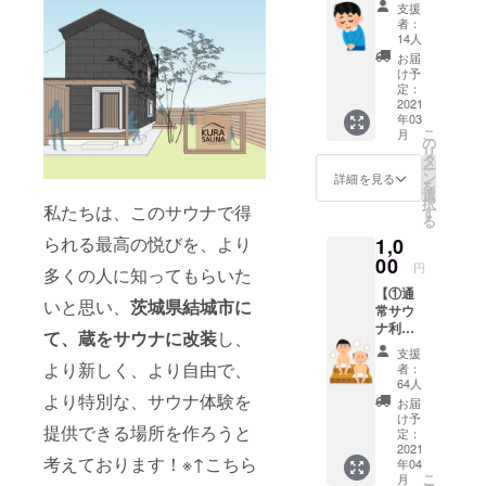
後日、
支援
我々よ
者：
りお礼
14人
のメッ
お届
セージ
け予
をさせ
定：
ていた
2021
年03
だきま
こ
月
す。 ・
の
リ
お礼の
タ
ー
メッ
ン
詳細を見る
を
セージ
選
択
※CAMP
私たちは、このサウナで得
す
る
FIRE本
られる最高の悦びを、より
1,0
プロ
ジェク
00
円
多くの人に知ってもらいた
トの
【①通
メッ
いと思い、
茨城県結城市に
常サウ
セージ
ナ利用
欄にて
て、
蔵をサウナに改装
し、
チケッ
お届け
支援
ト（1
いたし
より新しく、より自由で、
者：
枚）】
ます。
64人
通常営
より特別な、サウナ体験を
※メッ
お届
業日
セージ
け予
提供できる場所を作ろうと
（主に
は、本
定：
平日）
2021
プロ
考えております！※↑こちら
年04
に利用
ジェク
こ
月
可能な