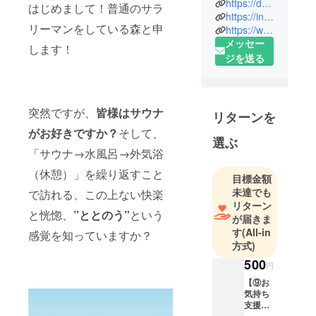
https://dorianhead.wixsite.com/kurasauna
はじめまして！普通のサラ
https://instagram.com/kura_sauna_yuki?igshid=1jfxhc3i6phgr
リーマンをしている森と申
https://www.facebook.com/KURA-SAUNA-103395008420899/
メッセー
します！
ジを送る
突然ですが、
皆様はサウナ
リターンを
がお好きですか？
そして、
選ぶ
「サウナ→水風呂→外気浴
（休憩）」を繰り返すこと
目標金額
未達でも
で訪れる、この上ない快楽
リターン
と恍惚、
”ととのう”
という
が届きま
す
(All-in
感覚を知っていますか？
方式)
500
円
【⑨お
気持ち
支援】