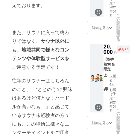
枚）】
サービ
定：
名以上
ださ
えております。
サウナ
2021
ス」も
の予約
い。
年04
を貸切
お付け
が必要
こ
月
で利用
したチ
の
です。
リ
でき、
ケット
タ
つきま
ー
さらに
となり
ン
して
詳細を見る
を
「地元
また、サウナに入って終わ
ます。
選
は、２
択
結城市
・サウ
す
名以上
る
りではなく、
サウナ以外に
の名店
ナ貸切
で当プ
20,
とのコ
券 ・サ
ランを
も、地域共同で様々なコン
残り26
ラボ
000
ウナ飯
ご予約
円
レー
・シー
いただ
テンツや体験型サービス
を
【⑤先
ション
シャチ
き、同
着30名
サウナ
ケット
時にお
ご用意する予定です！
限定！
飯1食
※有効期
越しい
食事付
(日替わ
限：２
ただく
支援
きサウ
り)」
０２１
往年のサウナーはもちろん
方も１
者：
ナ貸切
と、
年４
4人
人１枚
＆結城
のこと、「“ととのう“に興味
「テン
月〜２
ずつ当
お届
観光案
トサウ
０２２
け予
チケッ
はあるけど何となくハード
内チ
ナサー
定：
年４月
トをご
ケット
2021
ビス」
※１枚に
持参く
ルが高いなぁ…」と感じて
年04
（1
をお付
つき１
ださ
こ
月
枚）】
けいた
の
名様１
い。 ※
いるサウナ未経験者の方々
リ
サウナ
したチ
タ
セッ
貸切利
ー
を貸切
ケット
ン
ション
詳細を見る
にも、この場所に様々なエ
用可能
を
で利用
となり
選
限り有
日（主
択
でき、
ます。
ンターテイメントをご用意
す
効で
に土日