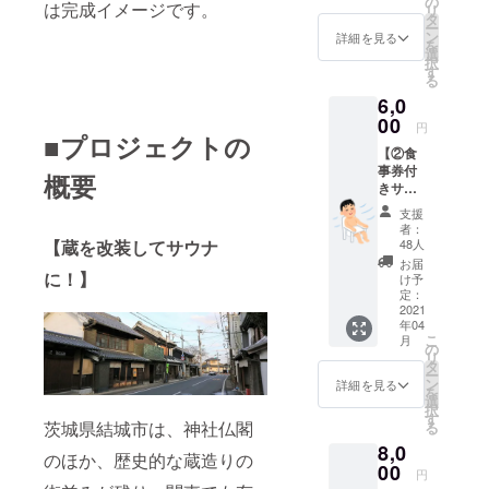
ト開始
の
は完成イメージです。
リ
サウナ
後から
タ
ー
利用券
３月下
ン
詳細を見る
を
です。
旬を目
選
択
（通常
途にお
す
る
価格よ
届けい
6,0
りもお
たしま
得にお
00
す。
円
買い求
■プロジェクトの
【②食
めいた
事券付
だけま
概要
きサウ
す！）
ナ貸切
・サウ
支援
チケッ
ナ利用
者：
ト（1
券 ※有
48人
【蔵を改装してサウナ
枚）】
効期
お届
サウナ
に！】
限：２
け予
を貸切
０２１
定：
で利用
2021
年４
年04
でき、
月〜２
こ
月
さら
０２２
の
リ
に、地
年４月
タ
ー
元結城
※１枚に
ン
詳細を見る
を
市の名
つき１
選
択
店との
名様１
す
茨城県結城市は、神社仏閣
る
コラボ
セッ
8,0
レー
ション
のほか、歴史的な蔵造りの
ション
00
限り有
円
サウナ
効で