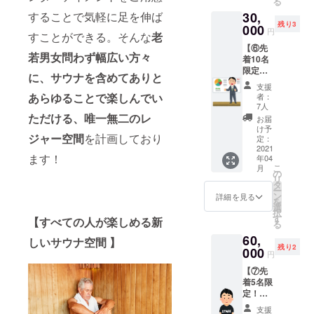
る
また
蔵サウ
す。 ※
祝日）
30,
することで気軽に足を伸ば
「地元
ナに加
１セッ
のみ使
残り3
結城市
000
え、庭
ション
用可能
円
すことができる。そんな
老
の名店
にテン
につき
です。
【⑥先
とのコ
トサウ
同時に
※完全予
若男女問わず幅広い方々
着10名
ラボ
ナを設
２名以
約制と
限定！
レー
置させ
上の予
なりま
に、サウナを含めてありと
食事付
ション
ていた
約が必
すの
支援
きサウ
サウナ
だき、
あらゆることで楽しんでい
要で
者：
で、事
ナ貸切
飯1食
そちら
7人
す。つ
前に予
＆蔵サ
(日替わ
ただける、唯一無二のレ
もご利
きまし
お届
約が必
ウナ講
り)」が
用いた
け予
ては、2
要で
ジャー空間
を計画しており
義受講
付き、
定：
だける
名以上
す。 ※
チケッ
2021
さら
プラン
で当プ
予約方
ます！
年04
ト（1
に、な
です。
ランを
法につ
こ
月
枚）】
んと私
の
・サウ
ご予約
いて
リ
サウナ
どもで
タ
ナ貸切
いただ
は、
ー
を貸切
結城市
ン
券 ・サ
詳細を見る
き、同
メール
を
で利用
内の観
選
ウナ飯
時にお
および
択
でき、
光案内
す
・テン
越しい
【すべての人が楽しめる新
郵送に
る
また
をいた
トサウ
ただく
てご案
60,
「地元
しま
しいサウナ空間 】
ナチ
方も１
内いた
残り2
結城市
000
す！ 結
ケット
人１枚
円
しま
の名店
城の街
※有効期
ずつ当
す。 ※
【⑦先
とのコ
並み紹
限：２
チケッ
各セッ
着5名限
ラボ
介、味
０２１
トをご
ション
定！一
レー
噌蔵/工
年４
持参く
定員12
日ス
ション
場見
月〜２
ださ
支援
名とな