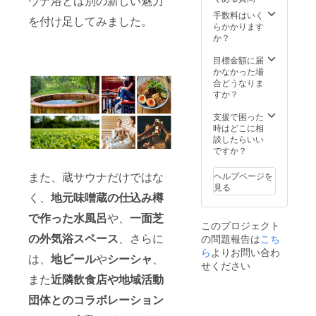
ウナ浴とは別の新しい魅力
行って
キング
ために
上で当
法につ
いただ
スペー
ご用意
手数料はいく
プラン
いて
を付け足してみました。
きます
ス利用
しまし
らかかります
をご予
は、
ので、
券（１
た！ ・
か？
約いた
メール
安心し
日
サウナ
だき、
および
て業務
分）、
貸切券
目標金額に届
同時に
郵送に
遂行が
を盛り
・サウ
かなかった場
お越し
てご案
可能で
込ん
ナ飯 ・
合どうなりま
いただ
内いた
す。ま
だ、当
蔵サウ
すか？
く方も
しま
た、昨
サウナ
ナ講義
１人１
す。 ※
今問題
のすべ
受講チ
支援で困った
枚ずつ
各セッ
視され
て（あ
ケット
時はどこに相
当チ
ション3
ている
るいは
※有効期
談したらいい
ケット
名以上
ブラッ
それ以
限：２
ですか？
をご持
の予約
ク企業
上）を
０２１
参くだ
が必要
ではご
味わえ
年４
さい。
なので
また、蔵サウナだけではな
ヘルプページを
ざいま
る究極
月〜２
※本プラ
ご注意
見る
せんの
のプラ
０２２
く、
地元味噌蔵の仕込み樽
ンにつ
くださ
で、
ンで
年４月
いて
い。 ※
ワーク
す。 も
で作った水風呂
や、
一面芝
※１枚に
は、１
各セッ
このプロジェクト
ライフ
はや、
つき１
セッ
ション
の外気浴スペース
、さらに
の問題報告は
こち
バラン
このチ
名様１
ション
定員12
スを考
ケット
ら
よりお問い合わ
セッ
につき
名とな
は、
地ビール
や
シーシャ
、
慮した
にて支
ション
定員5名
せください
ります
業務内
援する
限り有
様まで
のでご
また
近
隣飲食店や地域活動
容にて
方はい
効で
となり
注意く
お任せ
ないと
す。 ※
ます。
団体とのコラボレーション
ださ
いたし
思いま
１セッ
※サウナ
い。