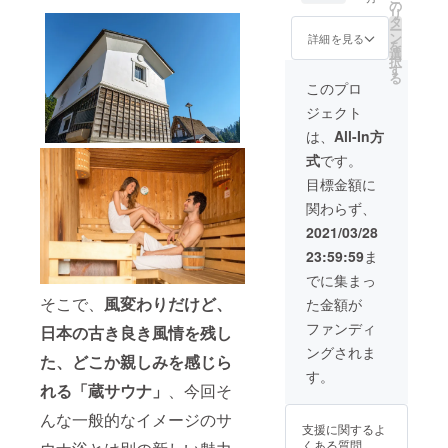
飯をお
貸切、
造解説
の
ト ※有
お越し
す。 ※
リ
なか一
地元結
に加
タ
効期
いただ
各セッ
ー
杯食
城市の
え、建
ン
限：２
詳細を見る
く方も
ション
を
べ、そ
名店と
築工学
選
０２１
１人１
定員12
択
して業
のコラ
に基づ
す
年４
枚ずつ
名とな
る
務終了
ボレー
いた蔵
月〜２
このプロ
当チ
ります
後には
ション
サウナ
０２２
ケット
のでご
ジェクト
当サウ
サウナ
理論を
年４月
をご持
注意く
ナを独
飯1食
展開。
※１枚に
は、
All-In方
参くだ
ださ
占利用
(日替わ
もはや
つき１
さい。
い。
式
です。
してい
り)、
誰が興
名様１
※貸切利
ただ
シー
味あん
セッ
目標金額に
用可能
き、こ
シャ
ねん！
ション
日（主
関わらず、
ころゆ
サービ
という
限り有
に土日
くまで
ス、テ
レベル
効で
2021/03/28
祝日）
とと
ントサ
の内容
す。 ※
のみ使
23:59:59
ま
のって
ウナ
です
１セッ
用可能
いただ
サービ
が、超
ション
でに集まっ
です。
きま
ス、結
サウナ
につき
※完全予
そこで、
風変わりだけど、
た金額が
す。 も
城観光
マニア
同時に
約制と
ちろ
案内、
のあな
２名以
ファンディ
なりま
日本の古き良き風情を残し
ん、弊
蔵サウ
たや、
上の予
すの
ングされま
社ス
ナ講
将来蔵
約が必
た、どこか親しみを感じら
で、事
タッフ
義、一
を改装
要で
す。
前に予
完全
日ス
れる「蔵サウナ」
、今回そ
してサ
す。つ
約が必
バック
タッフ
ウナを
きまし
要で
んな一般的なイメージのサ
アップ
体験、
造りた
ては、
す。 ※
支援に関するよ
のもと
コワー
い方の
２名以
予約方
くある質問