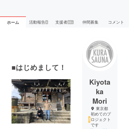
活動報告
支援者
仲間募集
コメント
ホーム
4
99+
■はじめまして！
Kiyota
ka
Mori
東京都
初めてのプ
ロジェクト
です