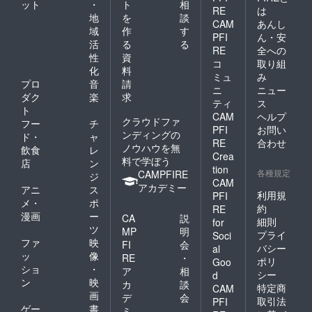
ット
・
ト
相
RE
は
地
を
談
CAM
あんし
域
作
す
PFI
ん・安
活
る
る
RE
全への
性
資
コ
取り組
化
料
ミュ
み
プロ
音
請
ニ
ニュー
ダク
楽
求
ティ
ス
ト
CAM
ヘルプ
クラウドファ
フー
チ
PFI
お問い
ンディングの
ド・
ャ
RE
合わせ
ノウハウを無
飲食
レ
Crea
料で学ぼう
店
ン
tion
各種規定
CAMPFIRE
ジ
CAM
アカデミー
アニ
ス
利用規
PFI
メ・
ポ
約
RE
漫画
ー
CA
説
細則
for
ツ
MP
明
プライ
Soci
ファ
映
FI
会
バシー
al
ッ
像
RE
・
ポリ
Goo
ショ
・
ア
相
シー
d
ン
映
カ
談
特定商
CAM
画
デ
会
取引法
PFI
ゲー
書
ミ