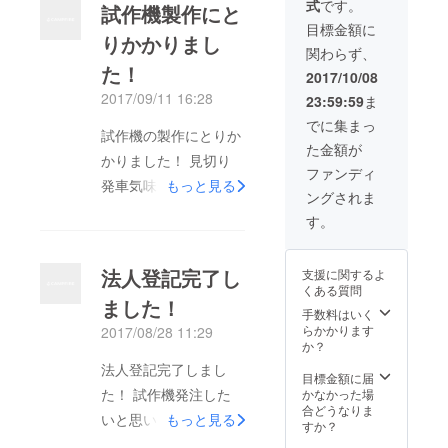
式
です。
標は弊
試作機製作にと
社に帰
目標金額に
りかかりまし
属する
関わらず、
ものと
た！
しま
2017/10/08
す。
2017/09/11 16:28
23:59:59
ま
でに集まっ
試作機の製作にとりか
た金額が
かりました！ 見切り
ファンディ
発車気味ですが・・・
もっと見る
ングされま
す。
法人登記完了し
支援に関するよ
くある質問
ました！
手数料はいく
らかかります
2017/08/28 11:29
か？
法人登記完了しまし
目標金額に届
た！ 試作機発注した
かなかった場
合どうなりま
いと思います。
もっと見る
すか？