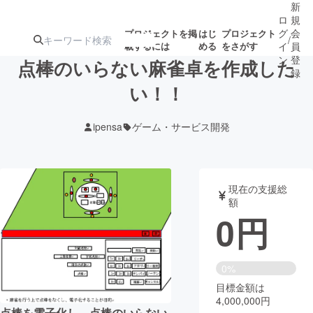
新
ロ
規
グ
会
プロジェクトを掲
はじ
プロジェクト
/
載するには
める
をさがす
イ
員
ン
登
点棒のいらない麻雀卓を作成した
録
い！！
人気のプロ
注目のリ
注目の新着プロ
募集終了が近いプ
もうすぐ公開
ipensa
ゲーム・サービス開発
ジェクト
ターン
ジェクト
ロジェクト
されます
アート・写真
音楽
現在の支援総
額
0
円
テクノロジー・ガジェット
ゲーム・サ
映像・映画
書籍・雑誌
0%
目標金額は
4,000,000円
ビジネス・起業
チャレンジ
点棒を電子化し、点棒のいらない