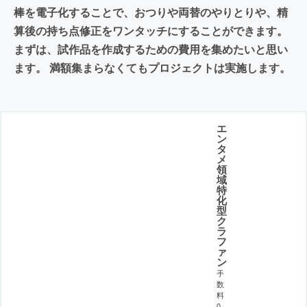
棒を電子化することで、おつりや両替のやりとりや、精
算後の持ち点修正をワンタッチにすることができます。
まずは、試作品を作成するための費用を集めたいと思い
ます。 満額集まらなくてもプロジェクトは実施します。
エ
ン
タ
メ
領
域
特
化
型
ク
ラ
フ
ァ
ン
手
数
料
0