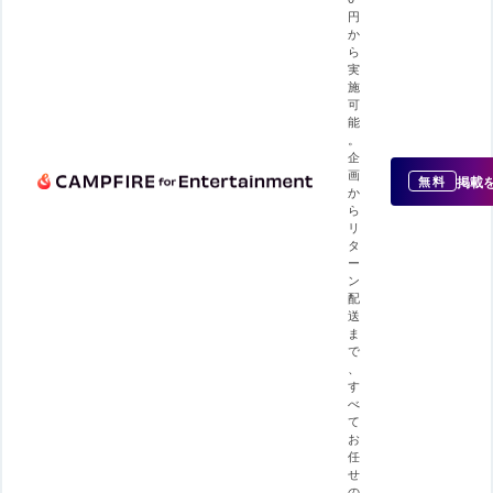
円
か
ら
実
施
可
能
。
企
画
掲載
無料
か
ら
リ
タ
ー
ン
配
送
ま
で
、
す
べ
て
お
任
せ
の