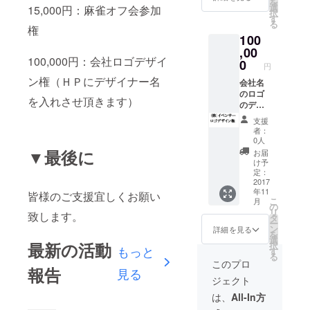
を
選
15,000円：麻雀オフ会参加
択
す
る
権
100
,00
100,000円：会社ロゴデザイ
0
円
ン権（ＨＰにデザイナー名
会社名
のロゴ
を入れさせ頂きます）
のデザ
イン権
支援
複数名
者：
いらし
0人
た場合
▼最後に
お届
は選考
け予
にて決
定：
めさせ
2017
年11
て頂き
皆様のご支援宜しくお願い
こ
月
ます。
の
リ
致します。
ＨＰに
タ
ー
てデザ
ン
詳細を見る
を
イナー
選
最新の活動
択
もっと
名を載
す
る
せさせ
このプロ
報告
見る
ていた
ジェクト
だきま
す。 な
は、
All-In方
お、商