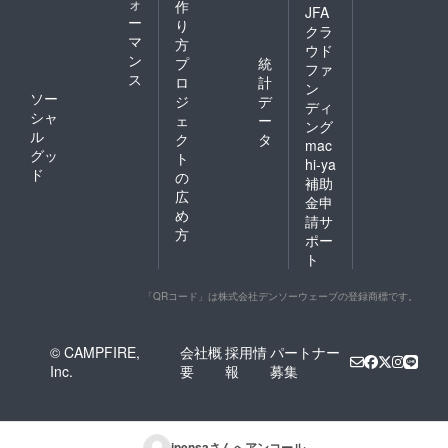
ォ
作
JFA
ー
り
クラ
マ
方
ウド
ン
プ
統
ファ
ス
ロ
計
ン
ソー
ジ
デ
ディ
シャ
ェ
ー
ング
ル
ク
タ
mac
グッ
ト
hi-ya
ド
の
補助
広
金申
め
請サ
方
ポー
ト
「QRコード」は株式会社デンソーウェーブの登録商標です。
© CAMPFIRE,
会社概
採用情
パートナー
Inc.
要
報
募集
ipensa
さんへアンコール