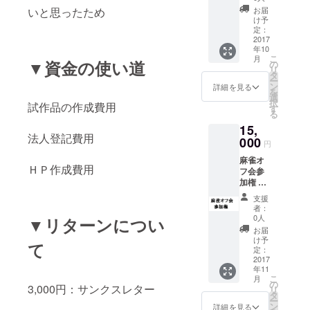
きま
いと思ったため
お届
す。
け予
定：
2017
年10
こ
月
▼資金の使い道
の
リ
タ
ー
ン
詳細を見る
を
選
択
試作品の作成費用
す
る
15,
法人登記費用
000
円
麻雀オ
ＨＰ作成費用
フ会参
加権 都
内での
支援
実施を
者：
予定し
0人
▼リターンについ
ており
お届
ます。
け予
て
実施日
定：
はメー
2017
年11
ルにて
こ
月
ご連絡
の
3,000円：サンクスレター
リ
致しま
タ
ー
す。
ン
詳細を見る