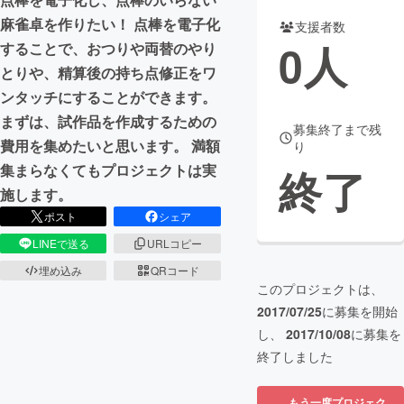
麻雀卓を作りたい！ 点棒を電子化
支援者数
まちづくり・地域活性化
0
人
することで、おつりや両替のやり
とりや、精算後の持ち点修正をワ
CAMPFIRE for Social Good
CAMPFIRE Creation
ンタッチにすることができます。
CAMPFIREふるさと納税
machi-ya
コミュニティ
まずは、試作品を作成するための
募集終了まで残
費用を集めたいと思います。 満額
り
集まらなくてもプロジェクトは実
終了
施します。
ポスト
シェア
LINEで送る
URLコピー
埋め込み
QRコード
このプロジェクトは、
2017/07/25
に募集を開始
し、
2017/10/08
に募集を
終了しました
もう一度プロジェク