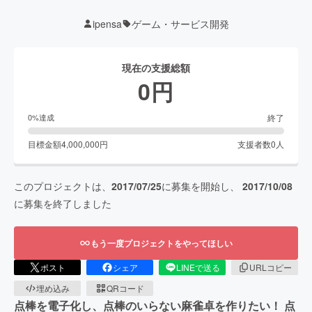
ipensa
ゲーム・サービス開発
現在の支援総額
0
円
終了
0
%達成
目標金額
4,000,000
円
支援者数
0
人
このプロジェクトは、
2017/07/25
に募集を開始し、
2017/10/08
に募集を終了しました
もう一度プロジェクトをやってほしい
ポスト
シェア
LINEで送る
URLコピー
埋め込み
QRコード
点棒を電子化し、点棒のいらない麻雀卓を作りたい！ 点