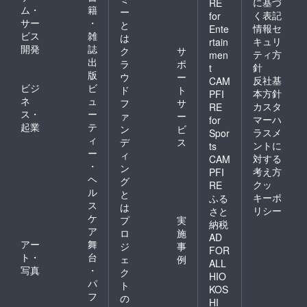
に基づ
RE
ム・
籍
ー
く表記
for
サー
・
と
情報セ
Ente
ビス
雑
は
キュリ
rtain
開発
誌
ク
サ
ティ方
men
出
ラ
ポ
針
t
版
ウ
ー
反社基
CAM
ビジ
ビ
ド
ト
本方針
PFI
ネ
ュ
フ
サ
カスタ
RE
ス・
ー
ァ
ー
マーハ
for
起業
テ
ン
ビ
ラスメ
Spor
ィ
デ
ス
ントに
ts
ー
ィ
対する
CAM
・
ン
考え方
PFI
ヘ
グ
クッ
RE
ル
と
キーポ
ふる
ス
は
リシー
さと
ケ
プ
実
納税
ア
ロ
施
AD
アー
舞
ジ
事
FOR
ト・
台
ェ
例
ALL
写真
・
ク
HIO
パ
ト
KOS
フ
の
HI