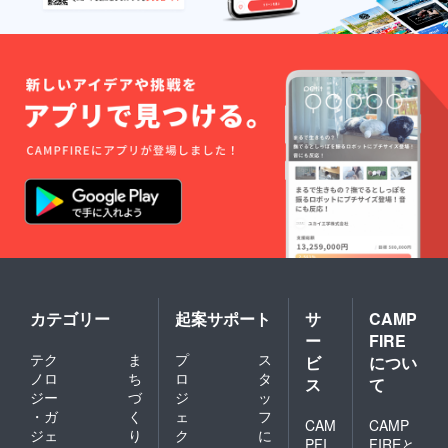
カテゴリー
起案サポート
サ
CAMP
ー
FIRE
テク
ま
プ
ス
ビ
につい
ノロ
ち
ロ
タ
ス
て
ジー
づ
ジ
ッ
・ガ
く
ェ
フ
CAM
CAMP
ジェ
り
ク
に
PFI
FIREと