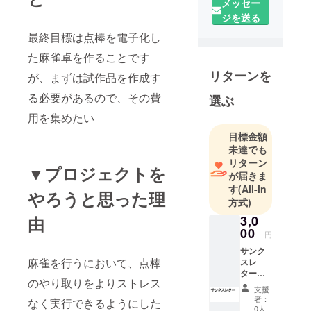
メッセー
ジを送る
最終目標は点棒を電子化し
た麻雀卓を作ることです
リターンを
が、まずは試作品を作成す
る必要があるので、その費
選ぶ
用を集めたい
目標金額
未達でも
リターン
▼プロジェクトを
が届きま
す
(All-in
やろうと思った理
方式)
由
3,0
00
円
サンク
麻雀を行うにおいて、点棒
スレ
ターを
のやり取りをよりストレス
メール
支援
させて
者：
なく実行できるようにした
いただ
0人