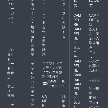
ビ
につい
ノロ
ち
ロ
タ
ス
て
ジー
づ
ジ
ッ
・ガ
く
ェ
フ
CAM
CAMP
ジェ
り
ク
に
PFI
FIREと
ット
・
ト
相
RE
は
地
を
談
CAM
あんし
域
作
す
PFI
ん・安
活
る
る
RE
全への
性
資
コ
取り組
化
料
ミュ
み
プロ
音
請
ニ
ニュー
ダク
楽
求
ティ
ス
ト
CAM
ヘルプ
クラウドファ
フー
チ
PFI
お問い
ンディングの
ド・
ャ
RE
合わせ
ノウハウを無
飲食
レ
Crea
料で学ぼう
店
ン
tion
各種規定
CAMPFIRE
ジ
CAM
アカデミー
アニ
ス
利用規
PFI
メ・
ポ
約
RE
漫画
ー
CA
説
細則
for
ツ
MP
明
プライ
Soci
ファ
映
FI
会
バシー
al