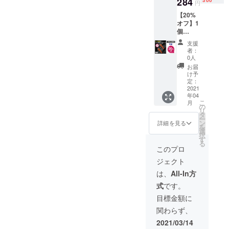
284
ン・仕
荷時期
円
す。 ※
様は変
が遅れ
【20%
皆様の
更にな
る場合
オフ】1
応援購
る可能
があり
個
入によ
性もご
ます。
12,284
り量産
ざいま
支援
円（税
効率が
す。ご
者：
込）
向上し
了承く
0人
300名様
た場
ださ
お届
限定！
合、正
い。 ※
け予
※販売予
規販売
定：
ご注文
定価
2021
価格が
状況、
年04
格：
販売予
使用部
こ
月
15,356
定価格
の
材の供
リ
円（税
より下
タ
給状
ー
込） ※
がる可
ン
況、製
詳細を見る
を
税込・
能性も
選
造工程
択
送料込
ござい
す
上の都
る
みの価
ます。
合等に
このプロ
格とな
※デザイ
より出
ジェクト
りま
ン・仕
荷時期
す。 ※
様は変
が遅れ
は、
All-In方
皆様の
更にな
る場合
式
です。
応援購
る可能
があり
入によ
性もご
ます。
目標金額に
り量産
ざいま
関わらず、
効率が
す。ご
向上し
了承く
2021/03/14
た場
ださ