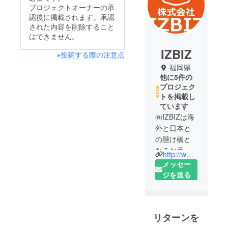
プロジェクトオーナーの承
認後に掲載されます。承認
された内容を削除すること
はできません。
IZBIZ
※投稿する際の注意点
福岡県
他に5件の
プロジェク
トを掲載し
ています
㈱IZBIZは海
外と日本と
の懸け橋と
なるお手伝
http://www.izbiz.co.jp
いをする事
メッセー
を目的に
ジを送る
2013年に創
業し、イン
バウンド事
リターンを
業としては