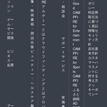
ッ
像
RE
・
ポリ
Goo
ショ
・
ア
相
シー
d
ン
映
カ
談
特定商
CAM
画
デ
会
取引法
PFI
ゲー
書
ミ
に基づ
RE
ム・
籍
ー
く表記
for
サー
・
と
情報セ
Ente
ビス
雑
は
キュリ
rtain
開発
誌
ク
サ
ティ方
men
出
ラ
ポ
針
t
版
ウ
ー
反社基
CAM
ビジ
ビ
ド
ト
本方針
PFI
ネ
ュ
フ
サ
カスタ
RE
ス・
ー
ァ
ー
マーハ
for
起業
テ
ン
ビ
ラスメ
Spor
ィ
デ
ス
ントに
ts
ー
ィ
対する
CAM
・
ン
考え方
PFI
ヘ
グ
クッ
RE
ル
と
キーポ
ふる
ス
は
リシー
さと
ケ
プ
実
納税
ア
ロ
施
AD
アー
舞
ジ
事