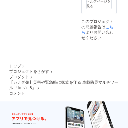
ヘルプページを
上の都
見る
合等に
より出
荷時期
このプロジェクト
が遅れ
の問題報告は
こち
る場合
があり
ら
よりお問い合わ
ます。
せください
トップ
>
プロジェクトをさがす
>
プロダクト
>
【カナダ発】災害や緊急時に家族を守る 車載防災マルチツー
ル 「kelvin.8」
>
コメント