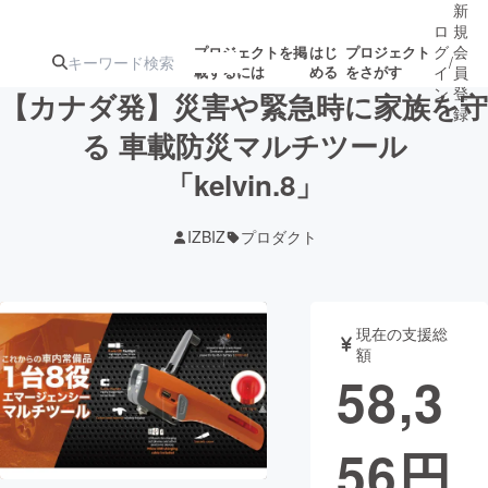
新
ロ
規
グ
会
プロジェクトを掲
はじ
プロジェクト
/
載するには
める
をさがす
イ
員
ン
登
【カナダ発】災害や緊急時に家族を守
録
る 車載防災マルチツール
「kelvin.8」
人気のプロ
注目のリ
注目の新着プロ
募集終了が近いプ
もうすぐ公開
ジェクト
ターン
ジェクト
ロジェクト
されます
IZBIZ
プロダクト
アート・写真
音楽
現在の支援総
テクノロジー・ガジェット
ゲーム・サ
額
58,3
映像・映画
書籍・雑誌
56
円
ビジネス・起業
チャレンジ