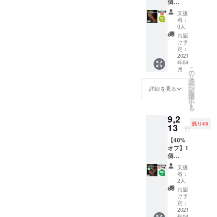
個
入によ
性もご
6,526円
り量産
ざいま
支援
（税
効率が
す。ご
者：
込）
向上し
了承く
0人
300名様
た場
ださ
お届
限定！
合、正
い。 ※
け予
※販売予
規販売
定：
ご注文
定価
2021
価格が
状況、
年04
格：
販売予
使用部
こ
月
7,678円
定価格
の
材の供
リ
（税
より下
タ
給状
ー
込） ※
がる可
ン
況、製
詳細を見る
を
税込・
能性も
選
造工程
択
送料込
ござい
す
上の都
る
みの価
ます。
合等に
9,2
格とな
※デザイ
より出
残り48
りま
13
ン・仕
荷時期
円
す。 ※
様は変
が遅れ
【40%
皆様の
更にな
る場合
オフ】1
応援購
る可能
があり
個
入によ
性もご
ます。
9,213円
り量産
ざいま
支援
（税
効率が
す。ご
者：
込） 50
向上し
了承く
2人
名様限
た場
ださ
お届
定！ ※
合、正
い。 ※
け予
販売予
規販売
定：
ご注文
定価
2021
価格が
状況、
年04