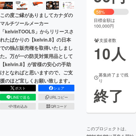
まちづくり・地域活性化
58%
この度ご縁がありましてカナダの
目標金額は
マルチツールメーカー
100,000円
CAMPFIRE for Social Good
CAMPFIRE Creation
「kelvinTOOLS」からリリースさ
CAMPFIREふるさと納税
machi-ya
コミュニティ
れたばかりの【kelvin.8】の日本
支援者数
10
人
での独占販売権を取得いたしまし
た。万が一の防災対策用品として
【kelvin.8】が皆様の安心の手助
けとなればと思いますので、ご支
募集終了まで残
援のほど宜しくお願い致します。
り
終了
ポスト
シェア
LINEで送る
URLコピー
埋め込み
QRコード
このプロジェクトは、