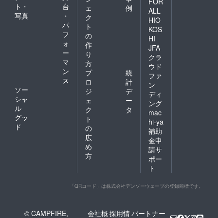
FOR
ト・
台
ェ
例
ALL
写真
・
ク
HIO
パ
ト
KOS
フ
の
HI
ォ
作
JFA
ー
り
クラ
マ
方
ウド
ン
プ
統
ファ
ス
ロ
計
ン
ソー
ジ
デ
ディ
シャ
ェ
ー
ング
ル
ク
タ
mac
グッ
ト
hi-ya
ド
の
補助
広
金申
め
請サ
方
ポー
ト
「QRコード」は株式会社デンソーウェーブの登録商標です。
© CAMPFIRE,
会社概
採用情
パートナー