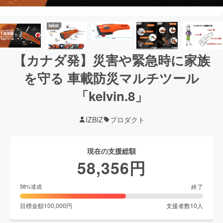
【カナダ発】災害や緊急時に家族
を守る 車載防災マルチツール
「kelvin.8」
IZBIZ
プロダクト
現在の支援総額
58,356
円
終了
58
%達成
目標金額
100,000
円
支援者数
10
人