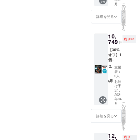
格：
販売予
使用部
こ
月
15,356
定価格
の
材の供
リ
円（税
より下
タ
給状
ー
込） ※
がる可
ン
況、製
詳細を見る
を
税込・
能性も
選
造工程
択
送料込
ござい
す
上の都
る
みの価
ます。
合等に
10,
格とな
※デザイ
より出
残り50
りま
749
ン・仕
荷時期
円
す。 ※
様は変
が遅れ
【30%
皆様の
更にな
る場合
オフ】1
応援購
る可能
があり
個
入によ
性もご
ます。
10,749
り量産
ざいま
支援
円（税
効率が
す。ご
者：
込） 50
向上し
了承く
0人
名様限
た場
ださ
お届
定！ ※
合、正
い。 ※
け予
販売予
規販売
定：
ご注文
定価
2021
価格が
状況、
年04
格：
販売予
使用部
こ
月
15,356
定価格
の
材の供
リ
円（税
より下
タ
給状
ー
込） ※
がる可
ン
況、製
詳細を見る
を
税込・
能性も
選
造工程
択
送料込
ござい
す
上の都
る
みの価
ます。
合等に
12,
格とな
※デザイ
より出
残り
りま
300