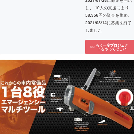
2021/01/28
に募集を開始
し、
10
人の支援により
58,356
円の資金を集め、
2021/03/14
に募集を終了
しました
もう一度プロジェク
トをやってほしい