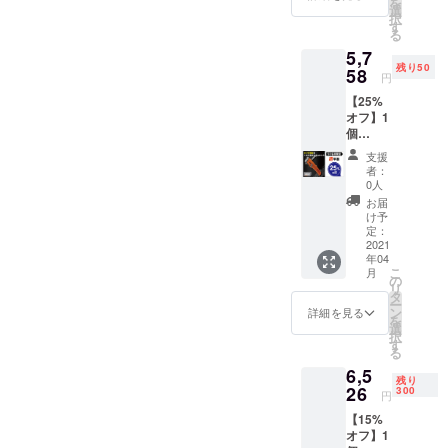
を
税込・
選
品を日本の
択
送料込
す
る
皆様にご紹
みの価
5,7
格とな
介していき
残り50
りま
58
円
たいと考え
す。 ※
【25%
ておりま
皆様の
オフ】1
応援購
す。
個
入によ
5,758円
り量産
支援
（税
効率が
者：
込） 50
向上し
0人
名様限
た場
お届
定！ ※
合、正
け予
販売予
規販売
定：
定価
2021
価格が
年04
格：
販売予
こ
月
7,678円
定価格
の
リ
（税
より下
タ
ー
込） ※
がる可
ン
詳細を見る
を
税込・
能性も
選
択
送料込
ござい
す
る
みの価
ます。
6,5
格とな
※デザイ
残り
りま
26
ン・仕
300
円
す。 ※
様は変
【15%
皆様の
更にな
オフ】1
応援購
る可能