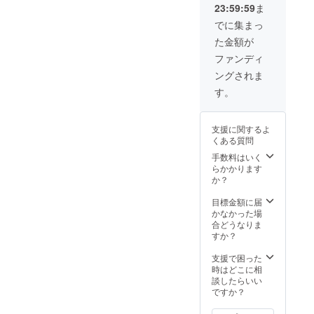
23:59:59
ま
合、正
い。 ※
規販売
ご注文
でに集まっ
価格が
状況、
た金額が
販売予
使用部
定価格
材の供
ファンディ
より下
給状
ングされま
がる可
況、製
能性も
造工程
す。
ござい
上の都
ます。
合等に
※デザイ
より出
支援に関するよ
ン・仕
荷時期
くある質問
様は変
が遅れ
更にな
る場合
手数料はいく
る可能
があり
らかかります
性もご
ます。
か？
ざいま
す。ご
目標金額に届
了承く
かなかった場
ださ
合どうなりま
い。 ※
すか？
ご注文
状況、
支援で困った
使用部
時はどこに相
材の供
談したらいい
給状
ですか？
況、製
造工程