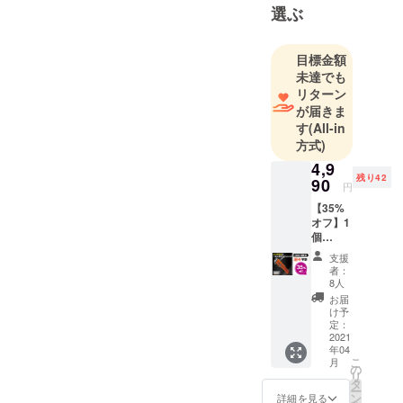
飲食店の多
選ぶ
言語メ
ニュー制作
目標金額
やQRコード
未達でも
決済の普及
リターン
に努め、ア
が届きま
ウトバウン
す
(All-in
ド事業では
方式)
日本の玩
4,9
具、雑貨類
残り42
90
円
を海外向け
【35%
にインター
オフ】1
個
ネット販売
4,990円
を行って参
支援
（税
者：
りました。
込） 50
8人
名様限
今後はクラ
お届
定！ ※
け予
ウドファン
販売予
定：
ディングを
定価
2021
年04
格：
活用し海外
こ
月
7,678円
の
リ
のクリエイ
（税
タ
ー
込） ※
ティブな商
ン
詳細を見る