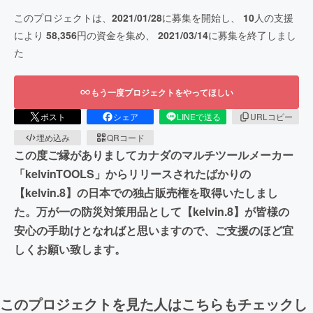
このプロジェクトは、
2021/01/28
に募集を開始し、
10
人の支援
により
58,356
円の資金を集め、
2021/03/14
に募集を終了しまし
た
もう一度プロジェクトをやってほしい
ポスト
シェア
LINEで送る
URLコピー
埋め込み
QRコード
この度ご縁がありましてカナダのマルチツールメーカー
「kelvinTOOLS」からリリースされたばかりの
【kelvin.8】の日本での独占販売権を取得いたしまし
た。万が一の防災対策用品として【kelvin.8】が皆様の
安心の手助けとなればと思いますので、ご支援のほど宜
しくお願い致します。
このプロジェクトを見た人はこちらもチェックし