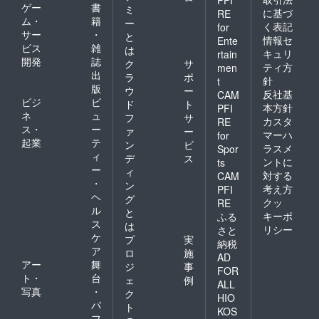
PFI
ゲー
書
ミ
に基づ
RE
ム・
籍
ー
く表記
for
サー
・
と
情報セ
Ente
ビス
雑
は
キュリ
rtain
開発
誌
ク
サ
ティ方
men
出
ラ
ポ
針
t
版
ウ
ー
反社基
CAM
ビジ
ビ
ド
ト
本方針
PFI
ネ
ュ
フ
サ
カスタ
RE
ス・
ー
ァ
ー
マーハ
for
起業
テ
ン
ビ
ラスメ
Spor
ィ
デ
ス
ントに
ts
ー
ィ
対する
CAM
・
ン
考え方
PFI
ヘ
グ
クッ
RE
ル
と
キーポ
ふる
ス
は
リシー
さと
ケ
プ
実
納税
ア
ロ
施
AD
アー
舞
ジ
事
FOR
ト・
台
ェ
例
ALL
写真
・
ク
HIO
パ
ト
KOS
フ