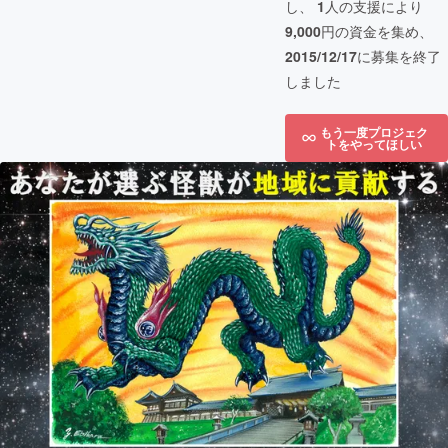
し、
1
人の支援により
9,000
円の資金を集め、
2015/12/17
に募集を終了
しました
もう一度プロジェク
トをやってほしい