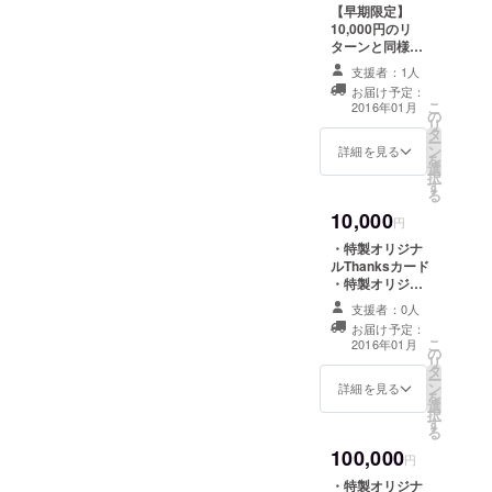
【早期限定】
10,000円のリ
ターンと同様で
す。 ・特製オリ
支援者：1人
ジナルThanks
お届け予定：
カード ・特製オ
こ
2016年01月
の
リジナルカン
リ
タ
バッジ ・特製怪
ー
ン
獣図鑑（全ライ
詳細を見る
を
選
ンナップ）
択
す
る
10,000
円
・特製オリジナ
ルThanksカード
・特製オリジナ
ルカンバッジ ・
支援者：0人
特製怪獣図鑑
お届け予定：
（全ラインナッ
こ
2016年01月
の
プ）
リ
タ
ー
ン
詳細を見る
を
選
択
す
る
100,000
円
・特製オリジナ