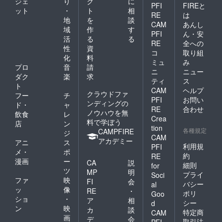
ジェ
り
ク
に
PFI
FIREと
ット
・
ト
相
RE
は
地
を
談
CAM
あんし
域
作
す
PFI
ん・安
活
る
る
RE
全への
性
資
コ
取り組
化
料
ミュ
み
プロ
音
請
ニ
ニュー
ダク
楽
求
ティ
ス
ト
CAM
ヘルプ
クラウドファ
フー
チ
PFI
お問い
ンディングの
ド・
ャ
RE
合わせ
ノウハウを無
飲食
レ
Crea
料で学ぼう
店
ン
tion
各種規定
CAMPFIRE
ジ
CAM
アカデミー
アニ
ス
利用規
PFI
メ・
ポ
約
RE
漫画
ー
CA
説
細則
for
ツ
MP
明
プライ
Soci
ファ
映
FI
会
バシー
al
ッ
像
RE
・
ポリ
Goo
ショ
・
ア
相
シー
d
ン
映
カ
談
特定商
CAM
画
デ
会
取引法