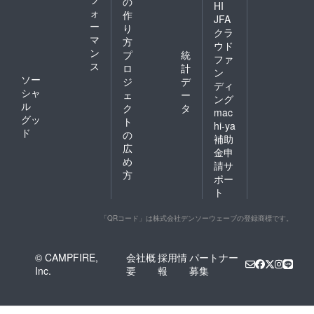
の
HI
ォ
作
JFA
ー
り
クラ
マ
方
ウド
ン
プ
統
ファ
ス
ロ
計
ン
ソー
ジ
デ
ディ
シャ
ェ
ー
ング
ル
ク
タ
mac
グッ
ト
hi-ya
ド
の
補助
広
金申
め
請サ
方
ポー
ト
「QRコード」は株式会社デンソーウェーブの登録商標です。
© CAMPFIRE,
会社概
採用情
パートナー
Inc.
要
報
募集