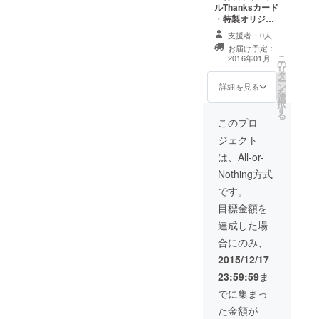
ルThanksカード
・特製オリジナ
ルカンバッジ ・
支援者：0人
特製オリジナル
お届け予定：
Ｔシャツ ・特製
こ
2016年01月
の
怪獣図鑑（全ラ
リ
タ
インナップ） ・
ー
ン
長崎県特産品
詳細を見る
を
選
択
す
る
このプロ
ジェクト
は、All-or-
Nothing方式
です。
目標金額を
達成した場
合にのみ、
2015/12/17
23:59:59
ま
でに集まっ
た金額が