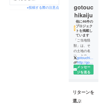
gotouc
※投稿する際の注意点
hikaiju
他に46件の
プロジェク
トを掲載し
ています
「ご当地怪
獣」は、そ
の土地の名
物・名産と
gotouchikaiju
いったもの
http://gotouchikaiju.com/
の形状や特
メッセー
色を反映し
ジを送る
た姿カタチ
をしてお
り、 その
リターンを
地域の文
化・歴史・
選ぶ
習慣といっ