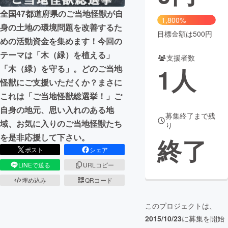
全国47都道府県のご当地怪獣が自
まちづくり・地域活性化
1,800%
身の土地の環境問題を改善するた
目標金額は500円
めの活動資金を集めます！今回の
CAMPFIRE for Social Good
CAMPFIRE Creation
テーマは「木（緑）を植える」
支援者数
CAMPFIREふるさと納税
machi-ya
コミュニティ
1
人
「木（緑）を守る」。どのご当地
怪獣にご支援いただくか？まさに
これは「ご当地怪獣総選挙！」ご
自身の地元、思い入れのある地
募集終了まで残
域、お気に入りのご当地怪獣たち
り
を是非応援して下さい。
終了
ポスト
シェア
LINEで送る
URLコピー
埋め込み
QRコード
このプロジェクトは、
2015/10/23
に募集を開始