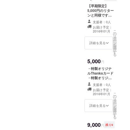
【早期限定】
5,000円のリター
ンと同様です。
・特製オリジナ
支援者：0人
ルThanksカード
お届け予定：
・特製オリジナ
こ
2016年01月
の
ルＴシャツ
リ
タ
ー
ン
詳細を見る
を
選
択
す
る
5,000
円
・特製オリジナ
ルThanksカード
・特製オリジナ
ルＴシャツ
支援者：0人
お届け予定：
こ
2016年01月
の
リ
タ
ー
ン
詳細を見る
を
選
択
す
る
9,000
円
残り9