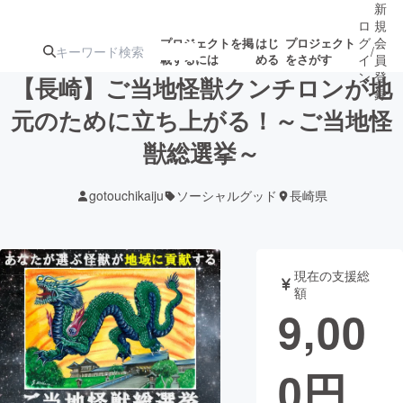
新
ロ
規
グ
会
プロジェクトを掲
はじ
プロジェクト
/
載するには
める
をさがす
イ
員
ン
登
【長崎】ご当地怪獣クンチロンが地
録
元のために立ち上がる！～ご当地怪
獣総選挙～
人気のプロ
注目のリ
注目の新着プロ
募集終了が近いプ
もうすぐ公開
ジェクト
ターン
ジェクト
ロジェクト
されます
gotouchikaiju
ソーシャルグッド
長崎県
アート・写真
音楽
現在の支援総
テクノロジー・ガジェット
ゲーム・サ
額
9,00
映像・映画
書籍・雑誌
0
円
ビジネス・起業
チャレンジ