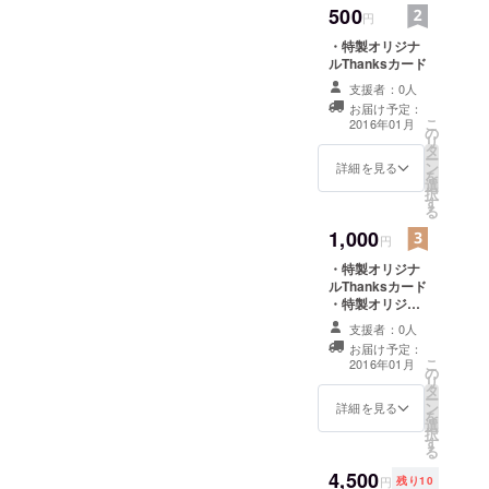
た地域の源
500
円
となる力の
・特製オリジナ
象徴であり
ルThanksカード
守り神であ
支援者：0人
る。
お届け予定：
こ
2016年01月
の
リ
タ
ー
ン
詳細を見る
を
選
択
す
る
1,000
円
・特製オリジナ
ルThanksカード
・特製オリジナ
ルカンバッジ
支援者：0人
お届け予定：
こ
2016年01月
の
リ
タ
ー
ン
詳細を見る
を
選
択
す
る
4,500
円
残り10