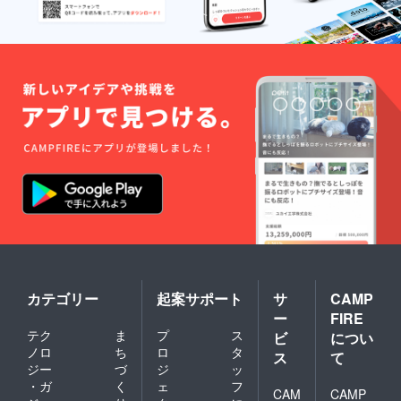
カテゴリー
起案サポート
サ
CAMP
ー
FIRE
テク
ま
プ
ス
ビ
につい
ノロ
ち
ロ
タ
ス
て
ジー
づ
ジ
ッ
・ガ
く
ェ
フ
CAM
CAMP