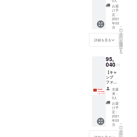
0人
量限定
お届
NMN60
け予
00 x 6
定：
箱 6ヶ
2021
年03
月分
こ
月
の
リ
タ
ー
ン
詳細を見る
を
選
択
す
る
95,
040
円
【キャ
ンプ
ファイ
ヤー特
支援
別割
者：
引】
0人
NMN60
お届
00 x 6
け予
箱 6ヶ
定：
月分
2021
年03
こ
月
の
リ
タ
ー
ン
詳細を見る