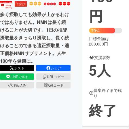
円
まちづくり・地域活性化
多く摂取しても効果が上がるわけ
ではありません。NMNは長く続
CAMPFIRE for Social Good
CAMPFIRE Creation
けることが大切です。1日の推奨
79%
CAMPFIREふるさと納税
machi-ya
コミュニティ
摂取量をきっちり摂取し、長く続
目標金額は
200,000円
けることのできる適正摂取量・適
正価格NMNサプリメント。人生
支援者数
100年を健康に。
5
人
ポスト
シェア
LINEで送る
URLコピー
埋め込み
QRコード
募集終了まで残
り
終了