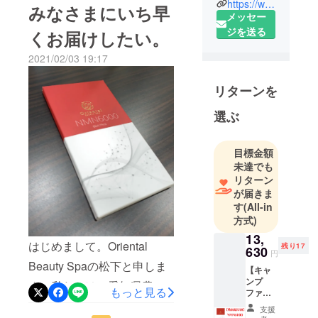
私も毎日飲んでいますね。
タイルの提
https://www.instagram.com/orientalbeautyspa_llc/
みなさまにいち早
メッセー
案🌹私たち
朝1カプセル、夜1カプセル
ジを送る
は、世界中
くお届けしたい。
飲んでいます。まとめて2カ
を探しまわ
2021/02/03 19:17
プセル飲むよりか、1カプセ
り、名も無
き小さな生
ルずつ時間をずらして飲ん
リターンを
産者が丹精
だ方がしっかり吸収され
込めて作っ
選ぶ
て、効果が持続するのでは
た極上の商
ないかと勝手に考えており
品を集めて
目標金額
います。 あ
ます。さて、ほんとです
未達でも
なたの時間
リターン
か？と疑うかもしれません
を豊かにす
が届きま
が、最初に1カプセル飲んだ
る極上の商
す
(All-in
ときは、鬱々とした気分が
方式)
品をお届け
致します✨
13,
パッと晴れました。それ
はじめまして。Oriental
残り17
630
円
は、色々な方から伺ってい
Beauty Spaの松下と申しま
【キャ
ました。うちのような弱小
ンプ
す。私たちは、愛知県豊橋
もっと見る
ファイ
企業は、コロナでかなりダ
市にて小さな家族経営のエ
ヤー特
支援
別超早