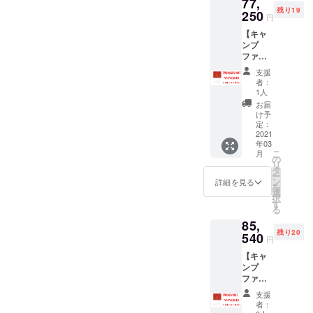
77,
進んでおります。
残り19
250
円
【キャ
ンプ
ファイ
ヤー特
支援
別超早
者：
割】数
1人
量限定
お届
NMN60
け予
00 x 6
定：
箱 6ヶ
2021
年03
月分
こ
月
の
リ
タ
ー
ン
詳細を見る
を
選
択
す
る
85,
残り20
540
円
【キャ
ンプ
ファイ
ヤー特
支援
別早
者：
割】数