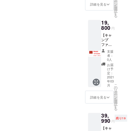
というか、やっぱり気力が
ー
は、「価格」に見合った
ン
詳細を見る
を
湧いてきたという現実を見
選
「価値」の提供です。価値
択
す
る
ると、あぁ疲れていたんだ
の見極めるのは、確かに見
19,
なぁと感じます。まぁ、コ
800
る目が必要です。しかし、
円
ロナですからねぇ。みんな
目利きである必要もありま
【キャ
ンプ
大変ですよ。ストレスを抱
せん。色々試していく中
ファイ
ヤー特
えておられる方、最近
で、それは物を見る目は必
支援
別割
者：
ちょっと気力がでない
引】
ず養われます。私たちは、
0人
NMN60
お届
なぁ、とかなんか疲れが取
自分たちで試し、自分たち
00 x 1
け予
箱 1ヶ
定：
れないなぁ、1日ずっと寝て
で「感動したもの」しか商
月分
2021
年03
いたいなぁとかいろんなこ
品化しません。お客様の人
こ
月
の
リ
とが面倒に感じる方騙され
タ
生を少しでも良くする物、
ー
ン
詳細を見る
たと思って、一度お試しく
を
良くする体験。それが私た
選
択
す
ださい。
る
ちの商品です。今回のNMN
39,
サプリメントでも、最初は
残り19
990
円
私たちも半信半疑でした。
【キャ