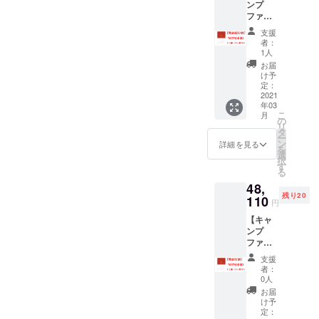
ンプ
確かに、NHKで特集されて
ファイ
いたり、とんでもない高額
ヤー特
支援
別超早
者：
で販売されていたりと「不
割】数
1人
量限定
思議なモノ」という認識で
お届
NMN60
け予
00 x 3
おりました。しかし、実際
定：
箱 3ヶ
2021
自分たちで使ってみよう。
年03
月分
こ
月
の
使ってみたところ、若い人
リ
タ
ー
ン
詳細を見る
４０代以下の人にはあまり
を
選
択
効果がないのですが、50歳
す
る
以上の方や、特に「体力が
48,
残り20
110
円
もたないなぁ」「最近気分
【キャ
が沈みがち」「気力が湧か
ンプ
ファイ
ない」「昔は元気はつらつ
ヤー特
支援
だったのになぁ」と感じて
別早
者：
割】数
0人
いる方には、どうやら素早
量限定
お届
NMN60
け予
い効果があるようです。ど
00 x 3
定：