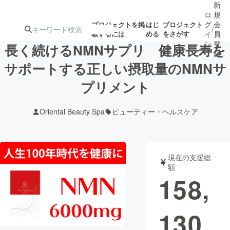
新
ロ
規
グ
会
プロジェクトを掲
はじ
プロジェクト
/
載するには
める
をさがす
イ
員
ン
登
長く続けるNMNサプリ 健康長寿を
録
サポートする正しい摂取量のNMNサ
プリメント
人気のプロ
注目のリ
注目の新着プロ
募集終了が近いプ
もうすぐ公開
ジェクト
ターン
ジェクト
ロジェクト
されます
Oriental Beauty Spa
ビューティー・ヘルスケア
アート・写真
音楽
現在の支援総
テクノロジー・ガジェット
ゲーム・サ
額
158,
映像・映画
書籍・雑誌
130
ビジネス・起業
チャレンジ