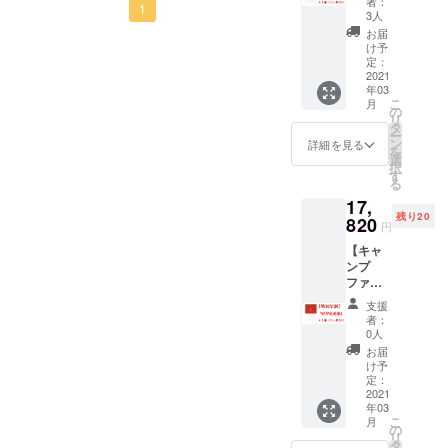
メージを被っていますので
者：
イジングケア化粧品専門店
1
割】数
3人
量限定
色々憂鬱になることも多
お届
を営んでおります。私たち
NMN60
け予
く、最近は疲れもたまり年
00 x 1
定：
は広告などは出しませんの
箱 1ヶ
2021
齢も４０代に達したという
年03
で、ほとんど無名の企業で
月分
こ
月
の
こともあり（まだ若い！っ
リ
す。しかし、鋭いお客様は
タ
ー
て言われるかもしれません
ン
詳細を見る
もうご存知の通り、サプリ
を
選
択
が）やっぱり２０代や３０
す
メントや化粧品は広告費が
る
代前半の元気さとか、気力
17,
全てでありまして、ほとん
残り20
820
は徐々になくなってきた
円
どがブランディングや認知
【キャ
なぁと感じます。気分が落
に使う広告費にコストが割
ンプ
ち込むというのは、何ヶ月
ファイ
かれています。確かに、こ
ヤー特
支援
も長い時間をかけて自覚の
別早
の競争が激しいこの時代、
者：
割】数
0人
ないうちにプチ鬱のように
認知を少しでも広げ、購入
量限定
お届
NMN60
なっていたのかなぁと驚き
け予
していただく。それは、確
00 x 1
定：
ました。NMN1カプセル目
箱 1ヶ
2021
かにそうかもしれません。
年03
月分
で気分が晴れやかになった
こ
月
しかし、私たちが目指すの
の
リ
タ