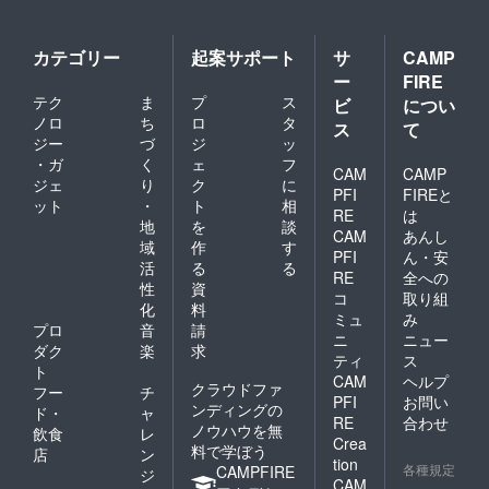
カテゴリー
起案サポート
サ
CAMP
ー
FIRE
テク
ま
プ
ス
ビ
につい
ノロ
ち
ロ
タ
ス
て
ジー
づ
ジ
ッ
・ガ
く
ェ
フ
CAM
CAMP
ジェ
り
ク
に
PFI
FIREと
ット
・
ト
相
RE
は
地
を
談
CAM
あんし
域
作
す
PFI
ん・安
活
る
る
RE
全への
性
資
コ
取り組
化
料
ミュ
み
プロ
音
請
ニ
ニュー
ダク
楽
求
ティ
ス
ト
CAM
ヘルプ
クラウドファ
フー
チ
PFI
お問い
ンディングの
ド・
ャ
RE
合わせ
ノウハウを無
飲食
レ
Crea
料で学ぼう
店
ン
tion
各種規定
CAMPFIRE
ジ
CAM