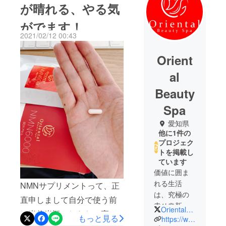
が晴れる、やる気
がでます！
2021/02/12 00:43
Orient
al
Beauty
Spa
愛知県
他に1件の
プロジェク
トを掲載し
ています
価値に囲ま
れる生活
NMNサプリメントって、正
は、究極の
直申しまして自分で使う前
幸せ🌹新し
OrientalBeauty9
は半信半疑でしたね。実際
いライフス
もっと見る
https://www.orientalbeautyspa.jp