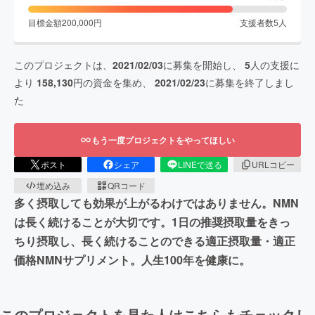
目標金額
200,000
円
支援者数
5
人
このプロジェクトは、
2021/02/03
に募集を開始し、
5
人の支援に
より
158,130
円の資金を集め、
2021/02/23
に募集を終了しまし
た
もう一度プロジェクトをやってほしい
ポスト
シェア
LINEで送る
URLコピー
埋め込み
QRコード
多く摂取しても効果が上がるわけではありません。NMN
は長く続けることが大切です。1日の推奨摂取量をきっ
ちり摂取し、長く続けることのできる適正摂取量・適正
価格NMNサプリメント。人生100年を健康に。
このプロジェクトを見た人はこちらもチェックし