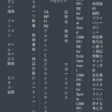
アカデミー
アニ
ス
利用規
PFI
メ・
ポ
約
RE
漫画
ー
CA
説
細則
for
ツ
MP
明
プライ
Soci
ファ
映
FI
会
バシー
al
ッ
像
RE
・
ポリ
Goo
ショ
・
ア
相
シー
d
ン
映
カ
談
特定商
CAM
画
デ
会
取引法
PFI
ゲー
書
ミ
に基づ
RE
ム・
籍
ー
く表記
for
サー
・
と
情報セ
Ente
ビス
雑
は
キュリ
rtain
開発
誌
ク
サ
ティ方
men
出
ラ
ポ
針
t
版
ウ
ー
反社基
CAM
ビジ
ビ
ド
ト
本方針
PFI
ネ
ュ
フ
サ
カスタ
RE
ス・
ー
ァ
ー
マーハ
for
起業
テ
ン
ビ
ラスメ
Spor
ィ
デ
ス
ントに
ts
ー
ィ
対する
CAM
・
ン
考え方
PFI
ヘ
グ