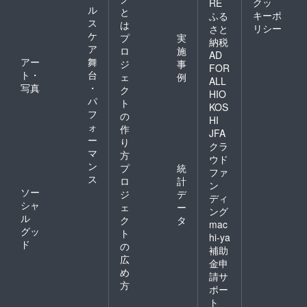
クッ
RE
ル
と
キーポ
ふる
ス
は
リシー
さと
ケ
プ
実
納税
ア
ロ
施
AD
アー
舞
ジ
事
FOR
ト・
台
ェ
例
ALL
写真
・
ク
HIO
パ
ト
KOS
フ
の
HI
ォ
作
JFA
ー
り
クラ
マ
方
ウド
ン
プ
統
ファ
ス
ロ
計
ン
ソー
ジ
デ
ディ
シャ
ェ
ー
ング
ル
ク
タ
mac
グッ
ト
hi-ya
ド
の
補助
広
金申
め
請サ
方
ポー
ト