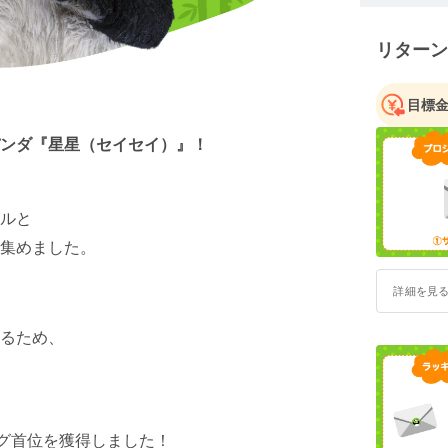
世に送り
リターン
【株式会
ビッグワン
目標
映画製作
ンダ『星星（セイセイ）』！
映画、C
ム、遊戯機
トータル
を行って
ルと
集めました。
詳細を見
るため、
ング首位を獲得しました！