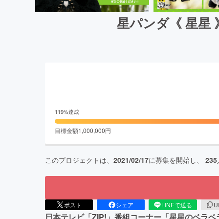
星パンダ《 星星
119
%達成
目標金額
1,000,000
円
このプロジェクトは、
2021/02/17
に募集を開始し、
235
ポスト
シェア
LINEで送る
U
日本テレビ「ZIP!」番組コーナー「星星のベラベ