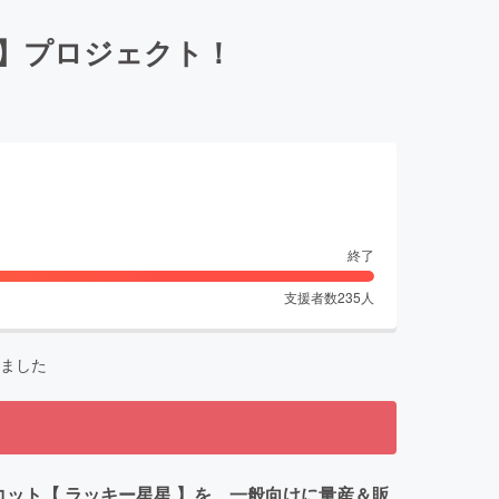
星】プロジェクト！
終了
支援者数
235
人
ました
コット【 ラッキー星星 】を 一般向けに量産＆販