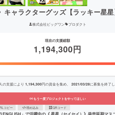
 》キャラクターグッズ【ラッキー星
株式会社ビッグワン
プロダクト
現在の支援総額
1,194,300
円
人の支援により
1,194,300
円の資金を集め、
2021/03/28
に募集を終了し
もう一度プロジェクトをやってほしい
RLコピー
埋め込み
QRコード
ラENGLISH」で活躍中の《 星星（セイセイ）》発売延期マス