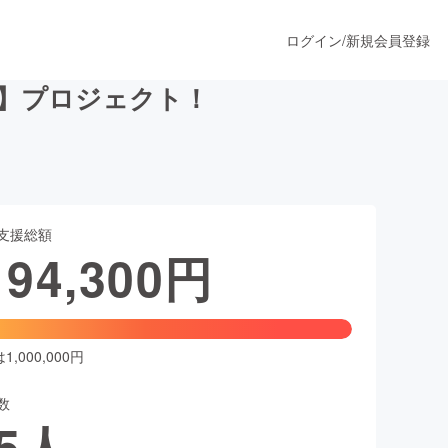
ログイン
/
新規会員登録
星】プロジェクト！
うすぐ公開されます
支援総額
プロダクト
194,300
円
ファッション
スポーツ
,000,000円
数
ア
ソーシャルグッド
5
人