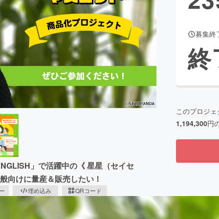
募集終
CAMPFIRE for Social Good
CAMPFIRE Creation
終
CAMPFIREふるさと納税
machi-ya
コミュニティ
このプロジェ
1,194,300
円
NGLISH」で活躍中の《 星星（セイセ
一般向けに量産＆販売したい！
ピー
埋め込み
QRコード