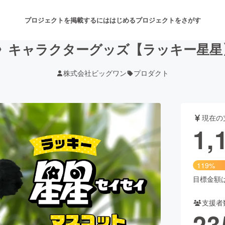
プロジェクトを掲載するには
はじめる
プロジェクトをさがす
 》キャラクターグッズ【ラッキー星
株式会社ビッグワン
プロダクト
注目のリターン
注目の新着プロジェクト
募集終了が近いプロジェクト
も
現在の
音楽
舞台・パフォーマンス
1,
ゲーム・サービス開発
フード・飲食店
119%
書籍・雑誌出版
アニメ・漫画
目標金額は1
支援者
チャレンジ
ビューティー・ヘルスケ
23