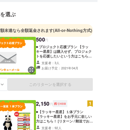
出しています。
を選ぶ
社ブラスト】
の100%子会社となる株式会社ブラストは、
金額未達なら全額返金されます
(All-or-Nothing方式)
を主体とした、総合クリエイティブスタジオです。
500
円
M、ネット動画、アミューズメントパーク、ゲー
■ プロジェクト応援プラン 【ラッ
器、玩具 等、
キー星星】は購入せず、プロジェク
製作からパート制作の受託まで、様々な領域で活動
トを応援したいという方はこちら！
おります。
[リターン / 電子メールでお届け] ①
支援者：3人
サンキューメール ※消費税込みの金
お届け予定：2021年04月
額となります。
このリターンを選択する
る
2,150
円
残り
408
■【ラッキー星星】１体プラン
【ラッキー星星】をお手元に欲しい
方はこちら！ [リターン / 郵送でお届
け] ①サンキューレター ②【ラッ
支援者：92人