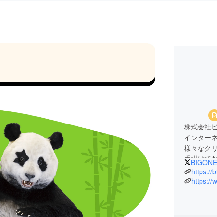
株式会社
インター
様々なク
手掛けて
BIGONE
（2023
https://
https://
代表である
クリエイ
ジャンル