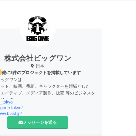
株式会社ビッグワン
日本
他に3件のプロジェクトを掲載しています
ビッグワンは、
ネット、映画、番組、キャラクターを領域とした
リエイティブ、メディア製作、販売 等のビジネスを
おります。
_tokyo
年3月 株式会社デンより社名変更致しました）
bigone.tokyo/
www.blast.jp/
、岡部淳也は 30年以上に渡り、様々な
メッセージを送る
ティブ、プロデュース、ディレクションを行い、
の枠を越えた数多くのエンターテインメントを