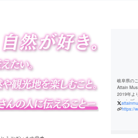
岐阜県のご
Attain
2019年
キャンプ
attainmu