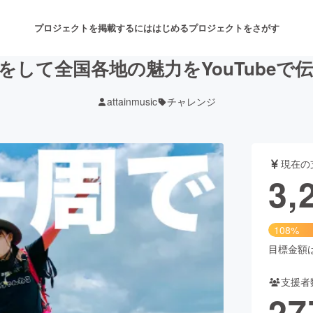
プロジェクトを掲載するには
はじめる
プロジェクトをさがす
をして全国各地の魅力をYouTubeで
attainmusic
チャレンジ
注目のリターン
注目の新着プロジェクト
募集終了が近いプロジェクト
も
現在の
音楽
舞台・パフォーマンス
3,
ゲーム・サービス開発
フード・飲食店
108%
書籍・雑誌出版
アニメ・漫画
目標金額は3
支援者
チャレンジ
ビューティー・ヘルスケ
27