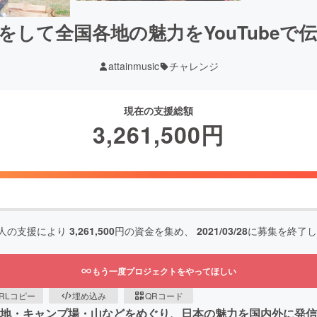
をして全国各地の魅力をYouTubeで
attainmusic
チャレンジ
現在の支援総額
3,261,500
円
人の支援により
3,261,500
円の資金を集め、
2021/03/28
に募集を終了し
もう一度プロジェクトをやってほしい
RLコピー
埋め込み
QRコード
観光地・キャンプ場・山などをめぐり、日本の魅力を国内外に発