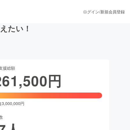
ログイン
/
新規会員登録
伝えたい！
うすぐ公開されます
支援総額
プロダクト
261,500
円
ファッション
スポーツ
,000,000円
数
ア
ソーシャルグッド
7
人