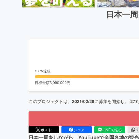
日本一周
108
%達成
目標金額
3,000,000
円
このプロジェクトは、
2021/02/28
に募集を開始し、
277
ポスト
シェア
LINEで送る
U
日本一周をしながら、YouTubeで全国各地の