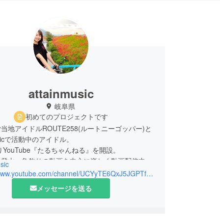
attainmusic
岐阜県
初めてのプロジェクトです
当地アイドルROUTE258(ルートニーゴッパー)と
 Musicで活動中のアイドル。
よりYouTube『たるちゃんねる』を開設。
・登山・魚釣りの動画を中心に楽しく動画配信中。
sic
https://www.youtube.com/channel/UCYyTE6QxJ5JGPTfPh6lP34Q
メッセージを送る