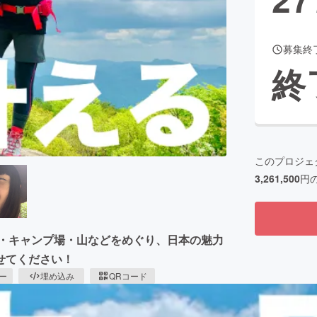
募集終
CAMPFIRE for Social Good
CAMPFIRE Creation
終
CAMPFIREふるさと納税
machi-ya
コミュニティ
このプロジェ
3,261,500
円
光地・キャンプ場・山などをめぐり、日本の魅力
せてください！
ピー
埋め込み
QRコード