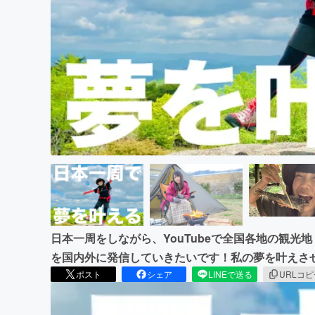
まちづくり・地域活性化
日本一周をしながら、YouTubeで全国各地の観
を国内外に発信していきたいです！私の夢を叶えさ
ポスト
シェア
LINEで送る
URLコ