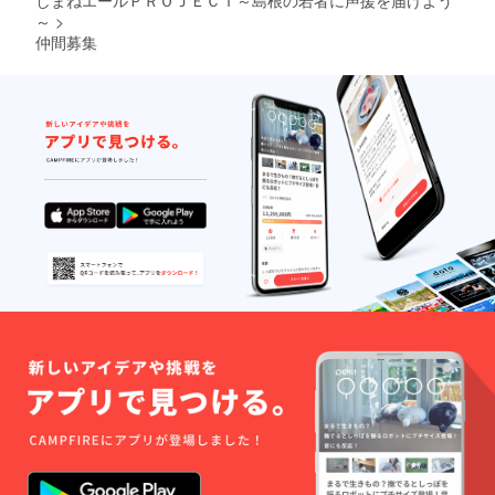
しまねエールＰＲＯＪＥＣＴ～島根の若者に声援を届けよう
～
>
仲間募集