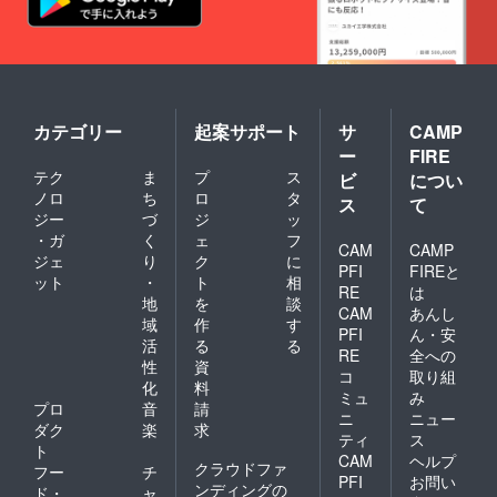
カテゴリー
起案サポート
サ
CAMP
ー
FIRE
テク
ま
プ
ス
ビ
につい
ノロ
ち
ロ
タ
ス
て
ジー
づ
ジ
ッ
・ガ
く
ェ
フ
CAM
CAMP
ジェ
り
ク
に
PFI
FIREと
ット
・
ト
相
RE
は
地
を
談
CAM
あんし
域
作
す
PFI
ん・安
活
る
る
RE
全への
性
資
コ
取り組
化
料
ミュ
み
プロ
音
請
ニ
ニュー
ダク
楽
求
ティ
ス
ト
CAM
ヘルプ
クラウドファ
フー
チ
PFI
お問い
ンディングの
ド・
ャ