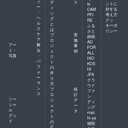
ィ
デ
ス
ントに
ts
ー
ィ
対する
CAM
・
ン
考え方
PFI
ヘ
グ
クッ
RE
ル
と
キーポ
ふる
ス
は
リシー
さと
ケ
プ
実
納税
ア
ロ
施
AD
アー
舞
ジ
事
FOR
ト・
台
ェ
例
ALL
写真
・
ク
HIO
パ
ト
KOS
フ
の
HI
ォ
作
JFA
ー
り
クラ
マ
方
ウド
ン
プ
統
ファ
ス
ロ
計
ン
ソー
ジ
デ
ディ
シャ
ェ
ー
ング
ル
ク
タ
mac
グッ
ト
hi-ya
ド
の
補助
広