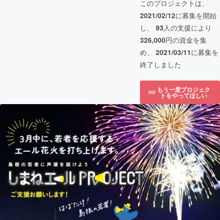
このプロジェクトは、
2021/02/12
に募集を開始
し、
93
人の支援により
326,000
円の資金を集
め、
2021/03/11
に募集を
終了しました
もう一度プロジェク
トをやってほしい