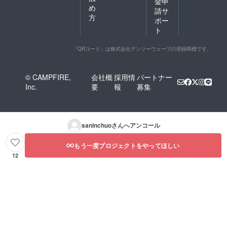
金申
め
請サ
方
ポー
ト
「QRコード」は株式会社デンソーウェーブの登録商標です。
© CAMPFIRE,
会社概
採用情
パートナー
Inc.
要
報
募集
saninchuo
さんへアンコール
もう一度プロジェクトをやってほしい
12