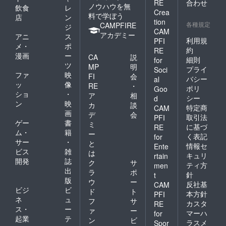
RE
合わせ
ノウハウを無
飲食
レ
Crea
料で学ぼう
店
ン
tion
各種規定
CAMPFIRE
ジ
CAM
アカデミー
アニ
ス
利用規
PFI
メ・
ポ
約
RE
漫画
ー
CA
説
細則
for
ツ
MP
明
プライ
Soci
ファ
映
FI
会
バシー
al
ッ
像
RE
・
ポリ
Goo
ショ
・
ア
相
シー
d
ン
映
カ
談
特定商
CAM
画
デ
会
取引法
PFI
ゲー
書
ミ
に基づ
RE
ム・
籍
ー
く表記
for
サー
・
と
情報セ
Ente
ビス
雑
は
キュリ
rtain
開発
誌
ク
サ
ティ方
men
出
ラ
ポ
針
t
版
ウ
ー
反社基
CAM
ビジ
ビ
ド
ト
本方針
PFI
ネ
ュ
フ
サ
カスタ
RE
ス・
ー
ァ
ー
マーハ
for
起業
テ
ン
ビ
ラスメ
Spor