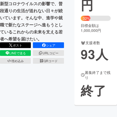
円
新型コロナウイルスの影響で、普
まちづくり・地域活性化
段通りの生活が送れない日々が続
いています。そんな中、進学や就
32%
職で新たなステージへ進もうとし
目標金額は
CAMPFIRE for Social Good
CAMPFIRE Creation
1,000,000円
ているこれからの未来を支える若
CAMPFIREふるさと納税
machi-ya
コミュニティ
者へ希望を届けたい。
支援者数
ポスト
シェア
93
人
LINEで送る
URLコピー
埋め込み
QRコード
募集終了まで残
り
終了