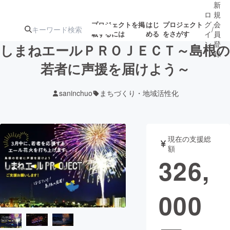
新
ロ
規
グ
会
プロジェクトを掲
はじ
プロジェクト
/
載するには
める
をさがす
イ
員
ン
登
しまねエールＰＲＯＪＥＣＴ～島根の
録
若者に声援を届けよう～
人気のプロ
注目のリ
注目の新着プロ
募集終了が近いプ
もうすぐ公開
saninchuo
まちづくり・地域活性化
ジェクト
ターン
ジェクト
ロジェクト
されます
アート・写真
音楽
現在の支援総
額
326,
テクノロジー・ガジェット
ゲーム・サ
000
映像・映画
書籍・雑誌
ビジネス・起業
チャレンジ