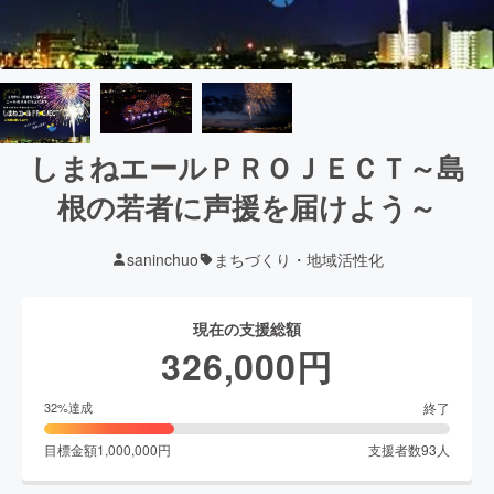
しまねエールＰＲＯＪＥＣＴ～島
根の若者に声援を届けよう～
saninchuo
まちづくり・地域活性化
現在の支援総額
326,000
円
終了
32
%達成
目標金額
1,000,000
円
支援者数
93
人