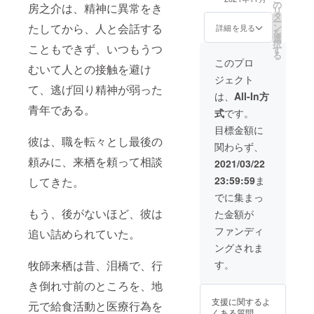
の
+初上映館招待券
房之介は、精神に異常をき
リ
タ
+賀川監督講演会
ー
たしてから、人と会話する
ン
招待券
詳細を見る
を
選
択
こともできず、いつもうつ
す
る
このプロ
むいて人との接触を避け
ジェクト
て、逃げ回り精神が弱った
は、
All-In方
青年である。
式
です。
目標金額に
彼は、職を転々とし最後の
関わらず、
頼みに、来栖を頼って相談
2021/03/22
23:59:59
ま
してきた。
でに集まっ
もう、後がないほど、彼は
た金額が
ファンディ
追い詰められていた。
ングされま
牧師来栖は昔、泪橋で、行
す。
き倒れ寸前のところを、地
支援に関するよ
元で給食活動と医療行為を
くある質問