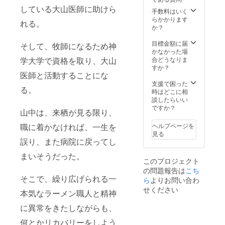
している大山医師に助けら
手数料はいく
らかかります
れる。
か？
目標金額に届
そして、牧師になるため神
かなかった場
学大学で資格を取り、大山
合どうなりま
すか？
医師と活動することにな
支援で困った
る。
時はどこに相
談したらいい
ですか？
山中は、来栖が見る限り、
職に着かなければ、一生を
ヘルプページを
見る
誤り、また病院に戻ってし
まいそうだった。
このプロジェクト
の問題報告は
こち
そこで、繰り広げられる一
ら
よりお問い合わ
せください
本気なラーメン職人と精神
に異常をきたしながらも、
何とかリカバリーをしよう