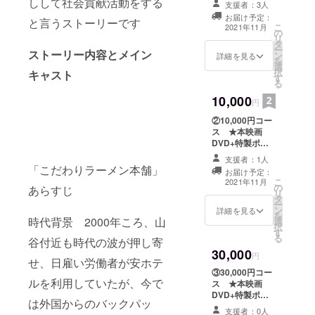
しして社会貢献活動をする
新美術館で
支援者：3人
開催された
お届け予定：
と言うストーリーです
こ
2021年11月
絵画の公募
の
リ
タ
展（三軌
ー
ストーリー内容とメイン
ン
詳細を見る
を
展）に2回選
選
択
キャスト
す
ばれる。
る
東京都美術
10,000
円
館の公募写
②10,000円コー
真展入選
ス ★本映画
（総合写真
DVD+特製ポス
トカード
展）
支援者：1人
「こだわりラーメン本舗」
精神病院の
お届け予定：
こ
2021年11月
経験を生か
の
あらすじ
リ
タ
し、独立映
ー
ン
詳細を見る
を
画製作に入
時代背景 2000年ころ、山
選
択
す
る。
る
谷付近も時代の波が押し寄
現在、次回
30,000
円
せ、日雇い労働者が安ホテ
作シナリオ
③30,000円コー
製作中。
ルを利用していたが、今で
ス ★本映画
DVD+特製ポス
映画
は外国からのバックパッ
トカード+特製ポ
「Michiko」
支援者：0人