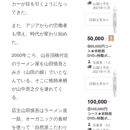
スター
カーが目を引くようになっ
お届け予定：
が、現在、
こ
2021年11月
の
海外映画賞
てきた。
リ
タ
ー
多数受賞
ン
詳細を見る
を
中。
選
また、アジアからの労働者
択
す
る
も増え、時代が変わり始め
また、イン
50,000
円
た。
ドのラジャ
➃50,000円コー
スターン州
ス★本映画
2000年ころ、山谷泪橋付近
DVD+特製ポス
では、
トカード+特製ポ
インドの友
支援者：1人
のラーメン屋を山田慎吾と
スター+主要俳優
お届け予定：
達と一緒に
サイン入り色紙
みさ（山田の娘）でいとな
こ
2021年11月
の
未就学児童
リ
タ
んでいる。そこに牧師来栖
ー
を支援する
ン
詳細を見る
を
活動を行っ
選
が山中房之介を連れてく
択
す
る
る。
100,000
円
⑤100,000円
店主山田慎吾はラーメン道
コース★本映画
一筋、オーガニックの食材
DVD+特製ポス
トカード+特製ポ
支援者：0人
を使って「自然派こだわり
スター+主要俳優