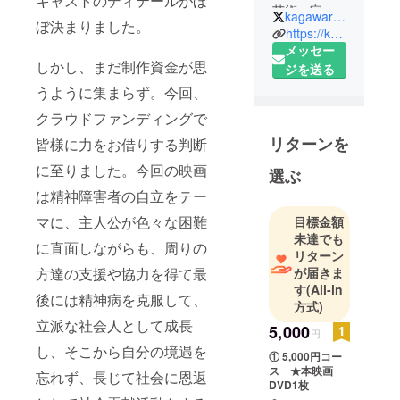
キャストのディテールがほ
芸術一家の
kagawaryobe
ぼ決まりました。
次男として
https://kagawaryobeno1.wixsite.com/website-2
生まれる
メッセー
しかし、まだ制作資金が思
ジを送る
彼は3歳でポ
うように集まらず。今回、
リオにな
クラウドファンディングで
る。
リターンを
皆様に力をお借りする判断
そして、大
学卒業直
に至りました。今回の映画
選ぶ
後、統合失
は精神障害者の自立をテー
調症で精神
マに、主人公が色々な困難
目標金額
病院に入
未達でも
院。
に直面しながらも、周りの
リターン
30年のリハ
方達の支援や協力を得て最
が届きま
ビリ後、完
す
(All-in
後には精神病を克服して、
治。
方式)
立派な社会人として成長
その後、
5,000
円
アート活動
し、そこから自分の境遇を
① 5,000円コー
を始める。
ス ★本映画
忘れず、長じて社会に恩返
東京の国立
DVD1枚