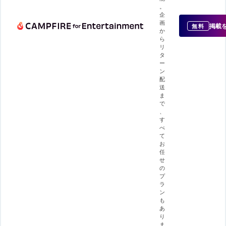
。
企
画
掲載
無料
か
ら
リ
タ
ー
ン
配
送
ま
で
、
す
べ
て
お
任
せ
の
プ
ラ
ン
も
あ
り
ま