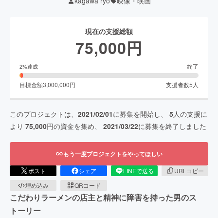
kagawa ryo
映像・映画
現在の支援総額
75,000
円
終了
2
%達成
目標金額
3,000,000
円
支援者数
5
人
このプロジェクトは、
2021/02/01
に募集を開始し、
5
人の支援に
より
75,000
円の資金を集め、
2021/03/22
に募集を終了しました
もう一度プロジェクトをやってほしい
ポスト
シェア
LINEで送る
URLコピー
埋め込み
QRコード
こだわりラーメンの店主と精神に障害を持った男のス
トーリー