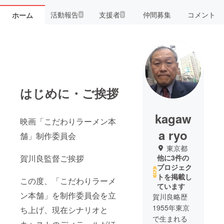
活動報告
支援者
仲間募集
コメント
ホーム
4
5
はじめに・ご挨拶
kagaw
映画「こだわりラーメン本
a ryo
舗」制作委員会
東京都
賀川良監督ご挨拶
他に3件の
プロジェク
トを掲載し
この度、「こだわりラーメ
ています
ン本舗」を制作委員会を立
賀川良略歴
1955年東京
ち上げ、現在シナリオと
で生まれる