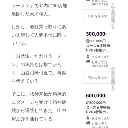
お届け予定：
サイン入り色紙
こ
2021年11月
ラーメン」で都内に30店舗
の
+初上映館招待券
リ
タ
展開した天才職人。
ー
ン
詳細を見る
を
選
択
す
しかし、会社乗っ取りにあ
る
300,000
い失望して人間不信に陥っ
円
⑥300,000円
ている。
コース★本映画
DVD+特製ポス
トカード+特製ポ
「自然派こだわりラーメ
支援者：0人
スター+主要俳優
お届け予定：
ン」の気持ちは捨てがた
サイン入り色紙
こ
2021年11月
の
+賀川監督講演会
リ
く、山谷泪橋付近で、再起
タ
招待券
ー
ン
詳細を見る
を
を考えている
選
択
す
る
そこに、牧師来栖が精神的
500,000
円
にダメージを受けて精神病
⑦500,000円
コース★本映画
院から退院してきた、山中
DVD+特製ポス
トカード+特製ポ
房之介を連れてくる。
支援者：0人
スター+主要俳優
お届け予定：
サイン入り色紙
こ
2021年11月