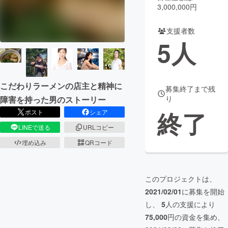
3,000,000円
まちづくり・地域活性化
支援者数
5
人
CAMPFIRE for Social Good
CAMPFIRE Creation
CAMPFIREふるさと納税
machi-ya
コミュニティ
こだわりラーメンの店主と精神に
募集終了まで残
り
障害を持った男のストーリー
終了
ポスト
シェア
LINEで送る
URLコピー
埋め込み
QRコード
このプロジェクトは、
2021/02/01
に募集を開始
し、
5
人の支援により
75,000
円の資金を集め、