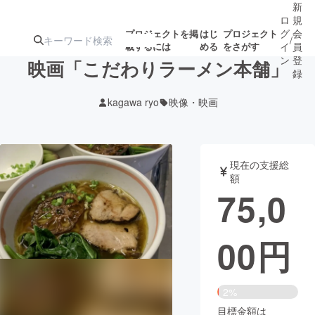
新
ロ
規
グ
会
プロジェクトを掲
はじ
プロジェクト
/
載するには
める
をさがす
イ
員
ン
登
映画「こだわりラーメン本舗」
録
kagawa ryo
映像・映画
人気のプロ
注目のリ
注目の新着プロ
募集終了が近いプ
もうすぐ公開
ジェクト
ターン
ジェクト
ロジェクト
されます
現在の支援総
額
アート・写真
音楽
75,0
テクノロジー・ガジェット
ゲーム・サ
00
円
映像・映画
書籍・雑誌
2%
ビジネス・起業
チャレンジ
目標金額は