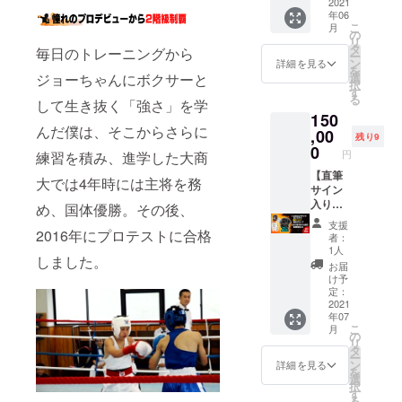
リエス
グ限定
2021
ンは変
ます。
年06
テル
商品 ・
更にな
※デザイ
こ
月
100％
試合で
る場合
の
ンは変
リ
◎本人
も使用
がござ
タ
更にな
毎日のトレーニングから
ー
も愛用
してい
いま
ン
る場合
詳細を見る
を
中！伸
る本格
す。 ※
選
ジョーちゃんにボクサーと
がござ
択
縮性が
モデル
受注生
す
いま
る
あって
への直
して生き抜く「強さ」を学
産のた
す。 ※
150
動きや
筆サイ
め、お
受注生
んだ僕は、そこからさらに
すく、
ン入り
,00
届けに
産のた
残り9
見た目
・京口
お時間
0
め、お
円
練習を積み、進学した大商
も
選手の
をいた
届けに
ジャー
愛
【直筆
だきま
お時間
大では4年時には主将を務
ジのよ
称"MA
サイン
す。 ※
をいた
うな感
D
入りグ
ご支援
だきま
め、国体優勝。その後、
じなの
BOY"ロ
ローブ
確定後
す。 ※
支援
で、ダ
ゴ入り
＆試合
2016年にプロテストに合格
の返
ご支援
者：
イエッ
・サイ
で使用
金・
確定後
1人
しました。
トなど
ズ：
するポ
キャン
の返
お届
にもオ
8oz（1
ンチョ
セル・
金・
け予
ススメ
双） ・
裏地に
交換
定：
キャン
です。
日本で
支援者
2021
は、対
セル・
年07
※イン
開発お
名前記
応いた
交換
こ
月
ターナ
よび生
載】 ◎
しかね
の
は、対
リ
ショナ
産を
グロー
ますの
タ
応いた
ー
ルサイ
行って
ブ クラ
で、何
ン
しかね
詳細を見る
を
ズのた
います
ウド
卒ご了
選
ますの
択
め、日
※写真と
ファン
承くだ
す
で、何
る