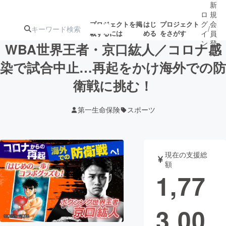
新
ロ
規
グ
会
プロジェクトを掲
はじ
プロジェクト
/
載するには
める
をさがす
イ
員
ン
登
WBA世界王者・京口紘人／コロナ感
録
染で試合中止…再起をかけ海外での防
衛戦に挑む！
人気のプロ
注目のリ
注目の新着プロ
募集終了が近いプ
もうすぐ公開
ジェクト
ターン
ジェクト
ロジェクト
されます
第一生命保険
スポーツ
アート・写真
音楽
現在の支援総
テクノロジー・ガジェット
ゲーム・サ
額
1,77
映像・映画
書籍・雑誌
3,00
ビジネス・起業
チャレンジ