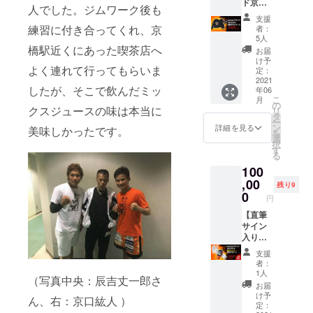
ド京口
（S/M/L
デック
産のた
しかね
人でした。ジムワーク後も
モデル
/XL） ・
ス
め、お
ますの
支援
限定サ
デザイ
（SPAN
練習に付き合ってくれ、京
届けに
者：
で、何
ウナ
ン：背
DEX）
5人
お時間
卒ご了
スーツ
面のみ
橋駅近くにあった喫茶店へ
5%
をいた
お届
承くだ
上下】
・素
け予
だきま
さい。
よく連れて行ってもらいま
クラウ
材：ポ
定：
伸縮
す。 ※
ドファ
2021
リエス
性、速
ご支援
したが、そこで飲んだミッ
年06
ンディ
テル
乾性に
確定後
こ
月
ング限
100％ ※
の
優れて
の返
クスジュースの味は本当に
リ
定商品
イン
タ
います
金・
ー
・京口
ターナ
ン
※Ｔシャ
詳細を見る
キャン
美味しかったです。
を
選手の
ショナ
選
ツはイ
セル・
択
愛
ルサイ
す
ンター
交換
る
称"MA
ズのた
ナショ
は、対
100
D
め、日
ナルサ
応いた
BOY"ロ
,00
本サイ
イズの
しかね
残り9
ゴ入り
ズより
0
ため、
ますの
円
・サイ
大きめ
日本サ
で、何
ズ：大
【直筆
です ※
イズよ
卒ご了
人
サイン
写真と
り大き
承くだ
（S/M/L
入り限
実際の
めです
さい
/XL） ・
定グ
商品は
※写真と
支援
デザイ
ロー
異なる
実際の
者：
ン：背
ブ】 ク
場合が
商品は
1人
（写真中央：辰吉丈一郎さ
面のみ
ラウド
ござい
異なる
お届
・素
ファン
ます。
場合が
け予
ん、右：京口紘人 ）
材：ポ
ディン
※デザイ
定：
ござい