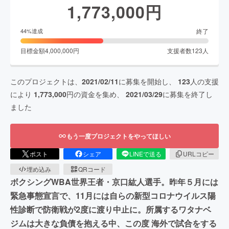
1,773,000
円
終了
44
%達成
目標金額
4,000,000
円
支援者数
123
人
このプロジェクトは、
2021/02/11
に募集を開始し、
123
人の支援
により
1,773,000
円の資金を集め、
2021/03/29
に募集を終了し
ました
もう一度プロジェクトをやってほしい
ポスト
シェア
LINEで送る
URLコピー
埋め込み
QRコード
ボクシングWBA世界王者・京口紘人選手。昨年５月には
緊急事態宣言で、11月には自らの新型コロナウイルス陽
性診断で防衛戦が2度に渡り中止に。所属するワタナベ
ジムは大きな負債を抱える中、この度 海外で試合をする