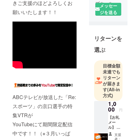
きご支援のほどよろしくお
プホール
メッセー
ディングス
願いいたします！！
ジを送る
と共に、若
手アスリー
トの支援や
リターンを
マイナース
ポーツの更
選ぶ
なる普及を
目的とする
「Cheerding
目標金額
未達でも
（チアディ
リターン
ング）」プ
が届きま
ロジェクト
す
(All-in
を実施して
方式)
ABCテレビが放送した「Re:
います。
1,0
スポーツ」の京口選手の特
Cheerdingプ
00
円
ロジェクト
集VTRが
【お礼
とは、普段
メー
YouTubeにて期間限定配信
観戦する機
ル】 京
口選手
中です！！（※３月いっぱ
会の少ない
支援
から感
者：