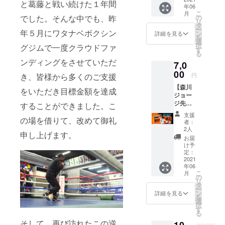
（１
は、対
と葛藤と戦い続けた１年間
年06
グ限定
枚）に
応いた
こ
月
商品 ・
７種類
の
でした。そんな中でも、昨
しかね
リ
京口選
のス
タ
ますの
ー
手の愛
年５月にワタナベボクシン
テッ
ン
で、何
詳細を見る
を
称"MA
カー ※
選
卒ご了
択
グジムで一度クラウドファ
D
デザイ
す
承くだ
る
BOY"ロ
ンは一
さい。
ンディングをさせていただ
7,0
ゴ入り
部変更
・サイ
00
になる
円
き、皆様から多くのご支援
ズ：フ
場合が
【森川
リーサ
ござい
をいただき目標金額を達成
ジョー
イズ
ます。
ジ先生
（調整
することができました。こ
※受注生
描き下
可能）
産のた
支援
ろし限
の場を借りて、改めて御礼
・デザ
め、お
者：
定オリ
イン：
届けに
2人
申し上げます。
ジナル
前面の
お時間
お届
タオ
み ※写
をいた
け予
ル】 ク
真と実
定：
だきま
ラウド
2021
際の商
す。 ※
年06
ファン
品は異
ご支援
こ
月
ディン
なる場
の
確定後
リ
グ限定
合がご
タ
の返
ー
商品 ・
ざいま
ン
金・
詳細を見る
を
「はじ
す。 ※
選
キャン
択
めの一
デザイ
す
セル・
る
歩」作
ンは変
交換
そして、再び訪れたこの逆
10,
者・森
更にな