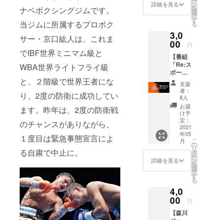
ー
実際の
ン
詳細を見る
新番組がス
を
ナベボクシングジムです。
商品は
選
択
異なる
タート。
す
当ジムに所属するプロボク
る
場合が
番組名「Re:
3,0
ござい
サー・京口紘人は、これま
スポーツ」
ます。
00
円
※サイン
（2021年1月
でIBF世界ミニマム級と
【番組
は印刷
11日～3月29
「Re:ス
された
WBA世界ライトフライ級
ポー
日／毎週月
もので
ツ」オ
と、２階級で世界王者にな
あり、
曜深夜OA予
支援
リジナ
直筆サ
者：
り、2度の防衛に成功してい
ルグッ
インで
8人
ズ】 ・
はござ
お届
ます。昨年は、2度の防衛戦
番組オ
いませ
け予
リジナ
ん。 ※
定：
のチャンスがありながら、
ル・
2021
受注生
年05
エッチ
産のた
１度目は緊急事態宣言によ
こ
月
ングク
め、お
の
リ
リップ
る自粛で中止に。
届けに
タ
ー
12種
お時間
ン
詳細を見る
を
12の競
をいた
選
択
技をイ
だきま
す
る
メージ
す。 ※
4,0
にした
ご支援
エッチ
00
確定後
円
ングク
の返
【森川
リップ
金・