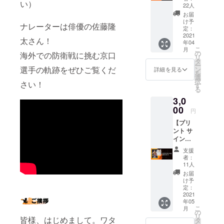
スポーツ
い）
謝の
22人
メール
や、若手ア
お届
を送ら
け予
スリートの
ナレーターは俳優の佐藤隆
せてい
定：
応援を通し
ただき
2021
太さん！
年04
ます。
て、その想
こ
月
の
海外での防衛戦に挑む京口
いや声援 を
リ
タ
ー
選手やチー
選手の軌跡をぜひご覧くだ
ン
詳細を見る
を
選
ムに還元す
択
さい！
す
ることを目
る
3,0
的に、挑戦
00
する人を応
円
援し、寄り
【プリ
ント サ
添うプロ
イン入
ジェクトで
りポス
支援
トカー
す。またプ
者：
ド】 ・
11人
ロジェクト
京口選
お届
と連携し
手のプ
け予
リント
定：
て、朝日放
サイン
2021
送テレビ
年05
入り（1
こ
月
（関西ロー
枚） ※
の
リ
写真と
皆様、はじめまして。ワタ
タ
カル）にて