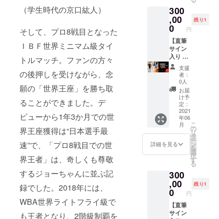
本サイ
実際の
ディン
さい。
卒ご了
（学生時代の京口紘人）
300
ズより
商品は
グ限定
承くだ
大きめ
異なる
商品 ・
,00
さい。
残り1
です ※
場合が
京口選
0
円
そして、プロ8戦目となった
写真と
ござい
手の愛
実際の
ます。
称"MA
【直筆
ＩＢＦ世界ミニマム級タイ
商品は
※ご支援
D
サイン
異なる
確定後
BOY"ロ
入り 練
トルマッチ。ファンの方々
場合が
の返
ゴ入り
習時本
支援
ござい
金・
・試合
人使用
の後押しを受けながら、念
者：
ます。
キャン
でも使
リング
0人
願の「世界王座」を勝ち取
※デザイ
セル・
用して
シュー
お届
ンは変
交換
いる本
ズ】 ・
け予
ることができました。デ
更にな
は、対
格モデ
本人使
定：
る場合
応いた
ルへの
用済み
2021
ビューから1年3か月での世
年06
がござ
しかね
直筆サ
練習用
こ
月
いま
ますの
イン入
リング
の
界王座獲得は“日本選手最
リ
す。 ※
で、何
り ・サ
シュー
タ
ー
受注生
卒ご了
イズ：
ズ（一
ン
速”で、「プロ8戦目での世
詳細を見る
を
産のた
承くだ
8oz（1
足） ・
選
択
め、お
さい。
双） ・
直筆サ
界王者」は、奇しくも尊敬
す
る
届けに
日本で
イン入
するジョーちゃんに並ぶ記
300
お時間
開発お
り ※写
をいた
よび生
真と実
,00
残り1
録でした。2018年には、
だきま
産を
際の商
0
円
す。 ※
行って
品は異
WBA世界ライトフライ級で
ご支援
います
なる場
【直筆
確定後
◎ポン
合がご
サイン
も王者となり、2階級制覇を