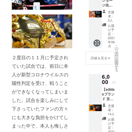
ジョー
個
キャン
ジ先生
数：各
セル・
描き下
種1個、
交換
支援
ろし限
合計12
は、対
者：
定ス
個 ・お
応いた
3人
テッ
礼メー
しかね
お届
カー】
ル ※番
ますの
け予
クラウ
組HP
定：
で、何
ドファ
2021
https://
卒ご了
年06
ンディ
www.as
承くだ
こ
月
ング限
ahi.co.j
の
さい。
リ
定商品
p/re_sp
タ
ー
２度目の１１月に予定され
・「は
orts/ ※
ン
詳細を見る
を
じめの
デザイ
選
択
ていた試合では、前日に本
一歩」
ン、サ
す
る
作者・
イズは
人が新型コロナウイルスの
6,0
森川
変更に
ジョー
00
なる場
陽性判定を受け、戦うこと
円
ジ先生
合がご
【adida
描き下
ざいま
ができなくなってしまいま
sブラン
ろしの
す。 ※
ド 京口
京口紘
した。試合を楽しみにして
ご支援
モデル
人選手
確定後
支援
下さっていたファンの方々
限定
似顔絵
の返
者：
キャッ
イラス
金・
14人
にも大きな負担をかけてし
プ】 ク
ト入り
キャン
お届
ラウド
・Ａ５
セル・
け予
まった中で、本人も悔しさ
ファン
サイズ
定：
交換
ディン
2021