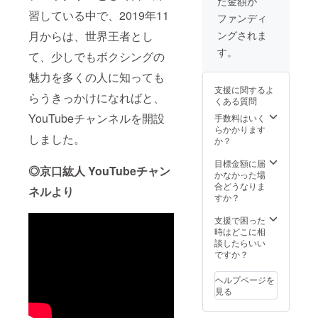
た金額が
前を必
交換
ず備考
は、対
習している中で、2019年11
ファンディ
欄にご
応いた
ングされま
月からは、世界王者とし
記入く
しかね
ださ
ますの
す。
て、少しでもボクシングの
い。 ※
で、何
写真と
卒ご了
魅力を多くの人に知っても
実際の
承くだ
支援に関するよ
商品は
さい。
らうきっかけになればと、
くある質問
異なる
場合が
YouTubeチャンネルを開設
手数料はいく
ござい
らかかります
しました。
ます。
か？
※ご支援
確定後
目標金額に届
◎京口紘人 YouTubeチャン
の返
かなかった場
金・
合どうなりま
ネルより
キャン
すか？
セル・
交換
支援で困った
は、対
時はどこに相
応いた
談したらいい
しかね
ですか？
ますの
で、何
ヘルプページを
卒ご了
見る
承くだ
さい。