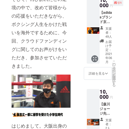
は、対
残り1
川
000
る場合
応いた
円
境の中で、改めて皆様から
ジョー
がござ
しかね
【adida
ジ先生
いま
ますの
の応援をいただきながら、
sブラン
描き下
す。 ※
で、何
ド京口
ろしの
受注生
卒ご了
ボクシング人生をかけた戦
モデル
京口紘
産のた
承くだ
支援
限定T
人選手
いを海外でするために、今
め、お
さい。
者：
シャ
似顔絵
届けに
49人
ツ】 ク
回、クラウドファンディン
イラス
お時間
お届
ラウド
ト入り
をいた
け予
グに関してのお声がけをい
ファン
・フェ
定：
だきま
ディン
2021
イスタ
す。 ※
ただき、参加させていただ
年06
グ限定
オルサ
ご支援
こ
月
商品 ・
イズ
の
確定後
きました。
リ
京口選
（約３
タ
の返
ー
手の愛
３×８０
ン
金・
詳細を見る
を
称"MA
cm） ・
選
キャン
択
D
染料イ
す
セル・
る
BOY"ロ
ンク
交換
10,
ゴ入り
ジェッ
は、対
・サイ
000
トプリ
応いた
円
ズ：大
ント ※
しかね
【森川
人
デザイ
ますの
ジョー
（S/M/L
ンは一
で、何
ジ先生
/XL） ・
部変更
卒ご了
描き下
デザイ
になる
承くだ
支援
ろし限
ン：前
場合が
さい。
者：
はじめまして。大阪出身の
定ス
面のみ
ござい
2人