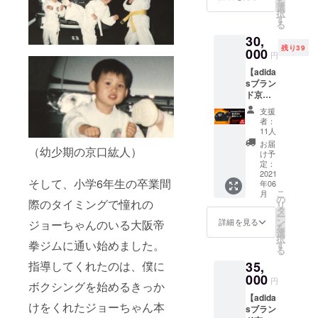
を
京口選
イズ
選
異なる
択
手の愛
（１
す
場合が
る
称"MA
枚）に
ござい
30,
D
７種類
ます。
残り39
BOY"ロ
000
のス
※デザイ
円
ゴ入り
テッ
ンは変
【adida
◎
カー ◎
更にな
sブラン
キャッ
タオル
る場合
ド京口
プ ・サ
・フェ
がござ
モデル
イズ：
イスタ
いま
支援
限定
フリー
オルサ
す。 ※
者：
ジャー
サイズ
イズ
11人
受注生
ジ上
（調整
（約３
産のた
お届
（幼少期の京口紘人）
下】 ク
可能）
３×８０
け予
め、お
ラウド
◎Ｔ
定：
cm） ・
届けに
ファン
2021
シャツ
染料イ
お時間
そして、小学6年生の卒業間
年06
ディン
・サイ
ンク
をいた
こ
月
グ限定
ズ：大
の
ジェッ
だきま
際のタイミングで憧れの
リ
商品 ・
人
タ
トプリ
す。 ※
ー
京口選
（S/M/L
ン
ント ※
詳細を見る
ジョーちゃんのいる大阪帝
ご支援
を
手の愛
/XL） ・
選
デザイ
確定後
択
称"MA
デザイ
拳ジムに通い始めました。
す
ンは一
の返
る
D
ン：前
部変更
金・
35,
指導してくれたのは、僕に
BOY"ロ
面のみ
になる
キャン
ゴ入り
000
・素
場合が
セル・
円
ボクシングを始めるきっか
・サイ
材：綿
ござい
交換
【adida
ズ：大
95％ ス
ます。
は、対
けをくれたジョーちゃん本
sブラン
人
パン
※受注生
応いた