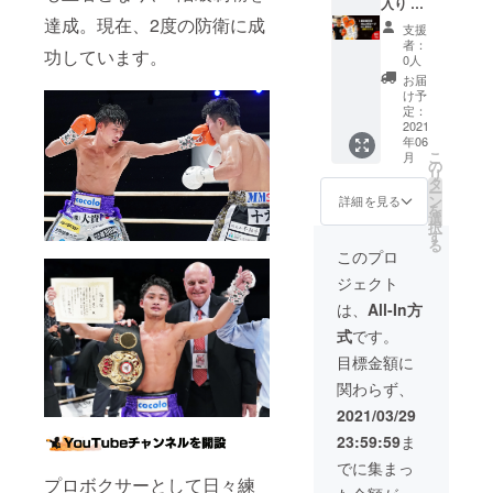
の返
チョへ
ざいま
入り 練
金・
のお名
す。 ※
習時本
達成。現在、2度の防衛に成
支援
キャン
前記載
ご支援
人使用
者：
功しています。
セル・
・京口
確定後
グロー
0人
交換
選手が
の返
ブ】 ・
お届
は、対
試合で
金・
本人使
け予
応いた
使用す
キャン
用済み
定：
しかね
るポン
セル・
練習用
2021
年06
ますの
チョの
交換
8oz グ
こ
月
で、何
裏地に
は、対
ローブ
の
リ
卒ご了
ご支援
応いた
（一
タ
ー
承くだ
頂いた
しかね
双） ・
ン
詳細を見る
を
さい。
方のお
ますの
直筆サ
選
択
名前を
で、何
イン入
す
る
記載し
卒ご了
り ※写
このプロ
ます ・
承くだ
真と実
ジェクト
使用さ
さい。
際の商
れる試
品は異
は、
All-In方
合を選
なる場
式
です。
べませ
合がご
ん ・支
ざいま
目標金額に
援時、
す。 ※
関わらず、
ポン
ご支援
チョ裏
確定後
2021/03/29
地に記
の返
23:59:59
ま
載する
金・
ご希望
キャン
でに集まっ
のお名
セル・
プロボクサーとして日々練