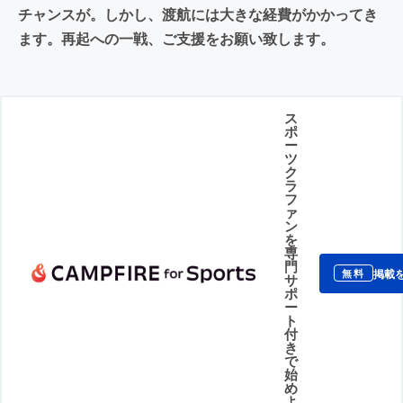
チャンスが。しかし、渡航には大きな経費がかかってき
ます。再起への一戦、ご支援をお願い致します。
ス
ポ
ー
ツ
ク
ラ
フ
ァ
ン
を
専
門
掲載
無料
サ
ポ
ー
ト
付
き
で
始
め
よ