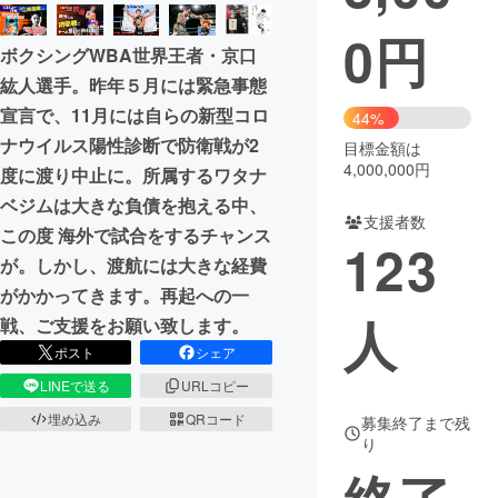
0
円
まちづくり・地域活性化
ボクシングWBA世界王者・京口
紘人選手。昨年５月には緊急事態
CAMPFIRE for Social Good
CAMPFIRE Creation
宣言で、11月には自らの新型コロ
44%
CAMPFIREふるさと納税
machi-ya
コミュニティ
ナウイルス陽性診断で防衛戦が2
目標金額は
4,000,000円
度に渡り中止に。所属するワタナ
ベジムは大きな負債を抱える中、
支援者数
この度 海外で試合をするチャンス
123
が。しかし、渡航には大きな経費
がかかってきます。再起への一
人
戦、ご支援をお願い致します。
ポスト
シェア
LINEで送る
URLコピー
埋め込み
QRコード
募集終了まで残
り