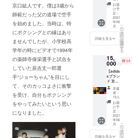
テッ
・素
ます。
京口紘人です。僕は3歳から
お届
カー＆
材：綿
※受注生
け予
タオル
95％ ス
定：
師範だった父の道場で空手
産のた
のセッ
2021
パン
め、お
年06
を始めました。当時は、特
ト】 ク
デック
届けに
こ
月
ラウド
ス
の
お時間
リ
にボクシングとの縁はあり
ファン
（SPAN
タ
をいた
ー
ディン
DEX）
ン
だきま
詳細を見る
ませんでしたが、小学校高
を
グ限定
5%
選
す。 ※
択
商品
す
ご支援
学年の時にビデオで1994年
る
「はじ
伸縮
確定後
15,
めの一
性、速
の薬師寺保栄選手と試合を
の返
残り5
歩」作
000
乾性に
金・
円
者・森
していた辰吉丈一郎選
優れて
キャン
【adida
川
います
セル・
手“ジョーちゃん”を目にし
sブラン
ジョー
※イン
交換
ド 京口
ジ先生
ターナ
は、対
て、そのカッコよさに衝撃
モデル
描き下
ショナ
応いた
支援
限定
ろしの
ルサイ
しかね
者：
を受け、自分もボクシング
キャッ
京口紘
ズのた
15人
ますの
プ＆T
人選手
め、日
で、何
お届
をやってみたいという思い
シャ
似顔絵
本サイ
け予
卒ご了
ツ】 ク
イラス
定：
になりました。
ズより
承くだ
ラウド
2021
ト入り
大きめ
さい。
年06
ファン
◎ス
です ※
こ
月
ディン
テッ
の
写真と
リ
グ限定
カー ・
タ
実際の
ー
商品 ・
Ａ５サ
ン
商品は
詳細を見る