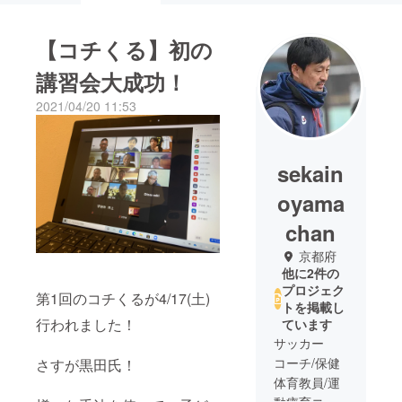
【コチくる】初の
講習会大成功！
2021/04/20 11:53
sekain
oyama
chan
京都府
他に2件の
プロジェク
第1回のコチくるが4/17(土)
トを掲載し
行われました！
ています
サッカー
コーチ/保健
さすが黒田氏！
体育教員/運