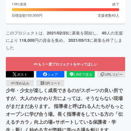
終了
118
%達成
目標金額
100,000
円
支援者数
40
人
このプロジェクトは、
2021/02/23
に募集を開始し、
40
人の支援
により
118,000
円の資金を集め、
2021/05/13
に募集を終了しま
した
もう一度プロジェクトをやってほしい
ポスト
シェア
LINEで送る
URLコピー
埋め込み
QRコード
少年・少女が楽しく成長できるのがスポーツの良い所で
すが、大人のかかわり方によっては、そうならない現場
がまだまだあります。 指導者と呼ばれる人たちがもっと
オープンに学び合う場。長く指導者をしている方の「伝
えるチカラ」向上の場×サポートしている保護者・学
生・新しく始める方が気軽に学べる場を創ります。