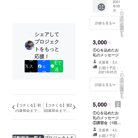
お渡し
2021
の試合
年05
いたし
形式の
こ
月
ます。
工夫」
の
リ
録画ご
３回目
タ
ー
覧に
5月 8日
ン
詳細を見る
を
なった
(土) 辻
選
択
後、ア
川 裕
す
シェアして
る
ンケー
樹
プロジェク
3,000
トにご
「プ
円
協力く
レーす
トをもっと
①心を込めたお
ださ
ること
礼のメッセージ
応援！
LIN
い。 ※
の重要
ポ
シ
備考欄
性」 4
Eで
支援者：3人
ス
ェ
に希望
回目 5
お届け予定：
送
する講
月22日
こ
ト
ア
2021年05月
の
る
師の名
(土) 千
リ
タ
前、第
本 哲
ー
ン
詳細を見る
何回か
也
を
選
など、
「なで
択
す
分かる
しこ
る
ように
リーグ
5,000
【コチくる】初
【コチくる】第2
円
ご記入
監督日
くださ
の講習会まで、
回講習会まで、
記」 ※
①心を込めたお
い
備考欄
残り1日！！
残り3日！
礼のメッセージ
にいつ
②講習会（1回）
の参加
にて参加者の皆
支援者：4人
権を希
様に向けて、お
お届け予定：
望する
活動報告一覧を
プロジェクトを
名前（もしくは