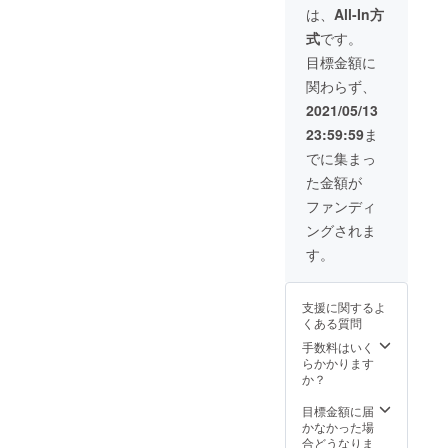
ていた
は、
All-In方
だきま
式
です。
す。ま
た、4回
目標金額に
分の録
関わらず、
画デー
タをお
2021/05/13
送り致
23:59:59
ま
しま
す。 ※
でに集まっ
ニック
た金額が
ネーム
ご希望
ファンディ
の方
ングされま
は、支
援時に
す。
ご希望
のニッ
クネー
支援に関するよ
ムをご
くある質問
記入く
ださ
手数料はいく
い）
らかかります
か？
目標金額に届
かなかった場
合どうなりま