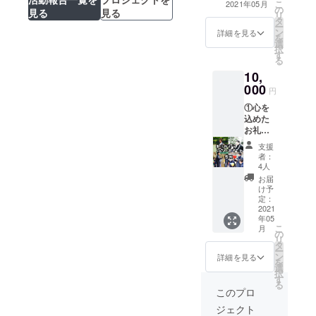
こ
2021年05月
かご記
の
ニックネーム）
見る
見る
リ
入くだ
タ
を呼ばせていた
ー
さい。
ン
だきます。 ま
詳細を見る
を
申し込
選
た、その回の録
択
み後変
す
画データをお送
る
更ご希
り致します。 ※
望の場
10,
ニックネームご
合は、
000
希望の方は、支
円
講習会
援時にご希望の
前日ま
①心を
ニックネームを
でにご
込めた
ご記入くださ
連絡い
お礼の
い）
ただけ
メッ
支援
れば可
セージ
者：
能で
②講習
4人
す。
会（4
お届
回）に
け予
て参加
定：
者の皆
2021
年05
様に向
こ
月
けて、
の
リ
お名前
タ
ー
（もし
ン
詳細を見る
を
くは
選
択
ニック
す
る
ネー
このプロ
ム）を
ジェクト
呼ばせ