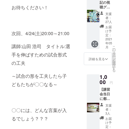
記の視
お待ちください！
聴グ
ループ
支援
として
者：
の参加
27人
権1回分
お届
※最大4
け予
次回、4/24(土)20:00～21:00
回分購
定：
入でき
2021
年05
ます 第
講師:山田 浩司 タイトル:選
こ
月
１期 １
の
リ
回目 4
手を伸ばすための試合形式
タ
ー
月10日
ン
詳細を見る
を
の工夫
(土) 黒
選
択
田 博
す
る
行
～試合の形を工夫したら子
1,0
「子ど
もとの
00
円
どもたちが〇〇なる～
接し
【講習
方」 ２
会当日
回目 4
に都合
月24日
が悪い
(土) 山
支援
方用】
田 浩
〇〇には、どんな言葉が入
者：
講習会1
司
3人
時間の
「選手
るでしょう？？？
お届
様子の
を伸ば
け予
録画を
すため
定：