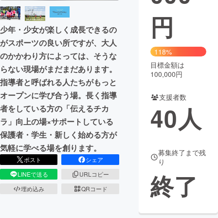
円
まちづくり・地域活性化
少年・少女が楽しく成長できるの
がスポーツの良い所ですが、大人
CAMPFIRE for Social Good
CAMPFIRE Creation
118%
のかかわり方によっては、そうな
CAMPFIREふるさと納税
machi-ya
コミュニティ
目標金額は
らない現場がまだまだあります。
100,000円
指導者と呼ばれる人たちがもっと
オープンに学び合う場。長く指導
支援者数
40
人
者をしている方の「伝えるチカ
ラ」向上の場×サポートしている
保護者・学生・新しく始める方が
気軽に学べる場を創ります。
募集終了まで残
ポスト
シェア
り
終了
LINEで送る
URLコピー
埋め込み
QRコード