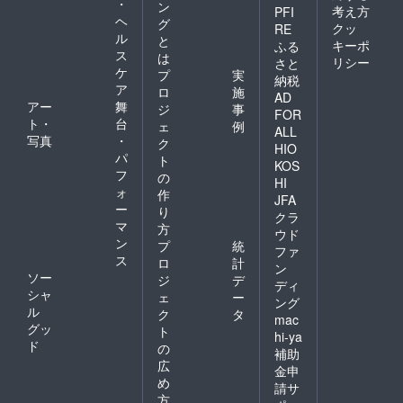
・
ン
考え方
PFI
ヘ
グ
クッ
RE
ル
と
キーポ
ふる
ス
は
リシー
さと
ケ
プ
実
納税
ア
ロ
施
AD
アー
舞
ジ
事
FOR
ト・
台
ェ
例
ALL
写真
・
ク
HIO
パ
ト
KOS
フ
の
HI
ォ
作
JFA
ー
り
クラ
マ
方
ウド
ン
プ
統
ファ
ス
ロ
計
ン
ソー
ジ
デ
ディ
シャ
ェ
ー
ング
ル
ク
タ
mac
グッ
ト
hi-ya
ド
の
補助
広
金申
め
請サ
方