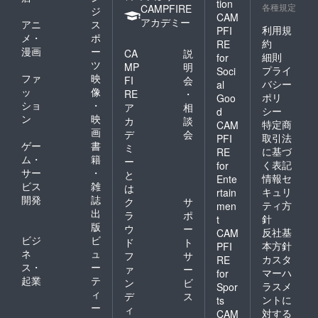
tion
各種規定
CAMPFIRE
ジ
CAM
アカデミー
アニ
ス
利用規
PFI
メ・
ポ
約
RE
漫画
ー
CA
説
細則
for
ツ
MP
明
プライ
Soci
ファ
映
FI
会
バシー
al
ッ
像
RE
・
ポリ
Goo
ショ
・
ア
相
シー
d
ン
映
カ
談
特定商
CAM
画
デ
会
取引法
PFI
ゲー
書
ミ
に基づ
RE
ム・
籍
ー
く表記
for
サー
・
と
情報セ
Ente
ビス
雑
は
キュリ
rtain
開発
誌
ク
サ
ティ方
men
出
ラ
ポ
針
t
版
ウ
ー
反社基
CAM
ビジ
ビ
ド
ト
本方針
PFI
ネ
ュ
フ
サ
カスタ
RE
ス・
ー
ァ
ー
マーハ
for
起業
テ
ン
ビ
ラスメ
Spor
ィ
デ
ス
ントに
ts
ー
ィ
対する
CAM