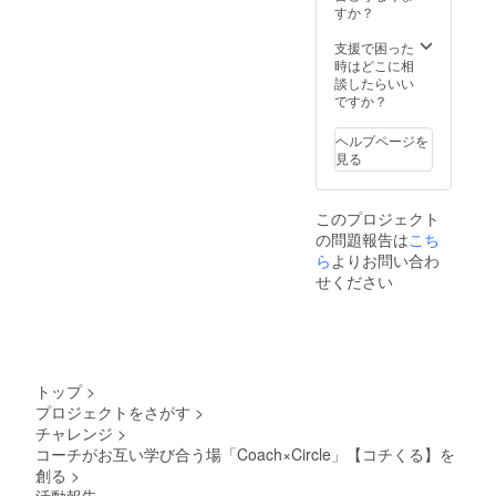
すか？
支援で困った
時はどこに相
談したらいい
ですか？
ヘルプページを
見る
このプロジェクト
の問題報告は
こち
ら
よりお問い合わ
せください
トップ
>
プロジェクトをさがす
>
チャレンジ
>
コーチがお互い学び合う場「Coach×Circle」【コチくる】を
創る
>