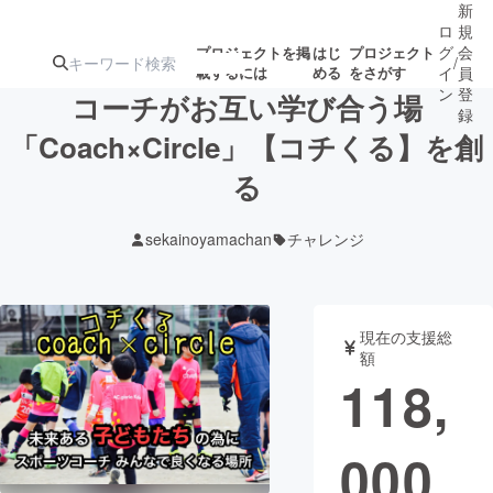
新
ロ
規
グ
会
プロジェクトを掲
はじ
プロジェクト
/
載するには
める
をさがす
イ
員
ン
登
コーチがお互い学び合う場
録
「Coach×Circle」【コチくる】を創
る
人気のプロ
注目のリ
注目の新着プロ
募集終了が近いプ
もうすぐ公開
ジェクト
ターン
ジェクト
ロジェクト
されます
sekainoyamachan
チャレンジ
アート・写真
音楽
現在の支援総
テクノロジー・ガジェット
ゲーム・サ
額
118,
映像・映画
書籍・雑誌
000
ビジネス・起業
チャレンジ