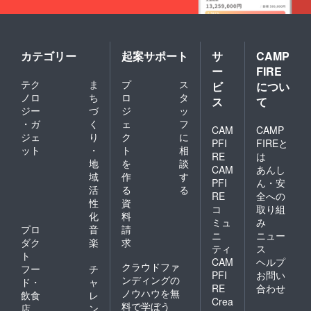
カテゴリー
起案サポート
サ
CAMP
ー
FIRE
テク
ま
プ
ス
ビ
につい
ノロ
ち
ロ
タ
ス
て
ジー
づ
ジ
ッ
・ガ
く
ェ
フ
CAM
CAMP
ジェ
り
ク
に
PFI
FIREと
ット
・
ト
相
RE
は
地
を
談
CAM
あんし
域
作
す
PFI
ん・安
活
る
る
RE
全への
性
資
コ
取り組
化
料
ミュ
み
プロ
音
請
ニ
ニュー
ダク
楽
求
ティ
ス
ト
CAM
ヘルプ
クラウドファ
フー
チ
PFI
お問い
ンディングの
ド・
ャ
RE
合わせ
ノウハウを無
飲食
レ
Crea
料で学ぼう
店
ン