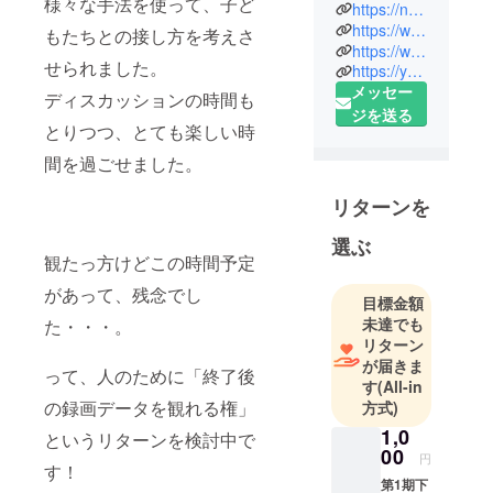
動療育コー
様々な手法を使って、子ど
https://note.com/sekainoyamachan
チ/幼児サッ
https://www.instagram.com/sekainoyamachan77/
もたちとの接し方を考えさ
カー・体操
https://www.facebook.com/haosis1
せられました。
https://youtube.com/channel/UCoP2GqDoYHCszAV0c3qt6PQ
コーチ/探求
メッセー
型学び講師
ディスカッションの時間も
ジを送る
色んな仕事
とりつつ、とても楽しい時
にかかわら
間を過ごせました。
せていただ
く幸せ者で
リターンを
す！
海外に住
選ぶ
観たっ方けどこの時間予定
むっていう
目標を掲げ
があって、残念でし
目標金額
て、今を楽
未達でも
た・・・。
リターン
が届きま
って、人のために「終了後
す
(All-in
の録画データを観れる権」
方式)
1,0
というリターンを検討中で
00
円
す！
第1期下