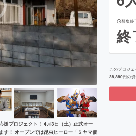
募集終
CAMPFIRE for Social Good
CAMPFIRE Creation
終
CAMPFIREふるさと納税
machi-ya
コミュニティ
このプロジェ
38,880
円の資
応援プロジェクト！ 4月3日（土）正式オー
ます！ オープンでは昆虫ヒーロー「ミヤマ仮