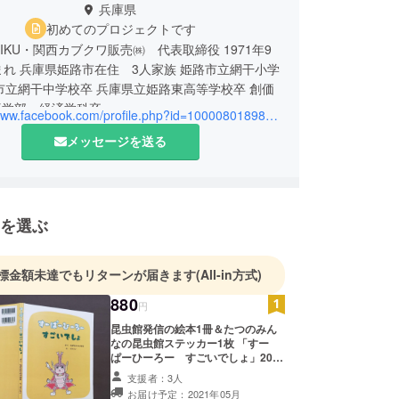
兵庫県
初めてのプロジェクトです
IKU・関西カブクワ販売㈱ 代表取締役 1971年9
まれ 兵庫県姫路市在住 3人家族 姫路市立網干小学
市立網干中学校卒 兵庫県立姫路東高等学校卒 創価
済学部 経済学科卒
https://www.facebook.com/profile.php?id=100008018981569
メッセージを送る
を選ぶ
標金額未達でもリターンが届きます
(All-in方式)
880
円
昆虫館発信の絵本1冊＆たつのみん
なの昆虫館ステッカー1枚 「すー
ぱーひーろー すごいでしょ」2021
年4月2日発刊予定。 定価」880円税
支援者：3人
抜+税=968円税込価格の絵本です。
お届け予定：2021年05月