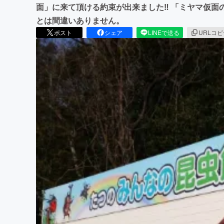
面」に来て頂ける約束が出来ました‼ 「ミヤマ仮面
とは間違いありません。
ポスト
シェア
LINEで送る
URLコ