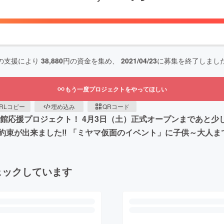
の支援により
38,880
円の資金を集め、
2021/04/23
に募集を終了しまし
もう一度プロジェクトをやってほしい
RLコピー
埋め込み
QRコード
館応援プロジェクト！ 4月3日（土）正式オープンまであと少
約束が出来ました‼ 「ミヤマ仮面のイベント」に子供～大人ま
ェックしています