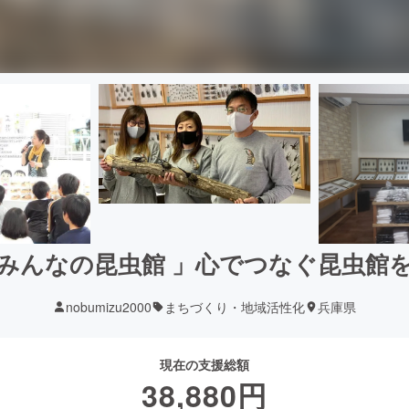
みんなの昆虫館 」心でつなぐ昆虫館
nobumizu2000
まちづくり・地域活性化
兵庫県
現在の支援総額
38,880
円