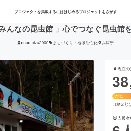
プロジェクトを掲載するには
はじめる
プロジェクトをさがす
みんなの昆虫館 」心でつなぐ昆虫館
nobumizu2000
まちづくり・地域活性化
兵庫県
注目のリターン
注目の新着プロジェクト
募集終了が近いプロジェクト
も
現在の
音楽
舞台・パフォーマンス
38
ゲーム・サービス開発
フード・飲食店
77%
書籍・雑誌出版
アニメ・漫画
目標金額は5
支援者
チャレンジ
ビューティー・ヘルスケ
6