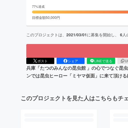
77
%達成
目標金額
50,000
円
このプロジェクトは、
2021/03/01
に募集を開始し、
6
人
ポスト
シェア
LINEで送る
U
兵庫「たつのみんなの昆虫館 」の心でつなぐ昆虫
ンでは昆虫ヒーロー「ミヤマ仮面」に来て頂ける
このプロジェクトを見た人はこちらもチ