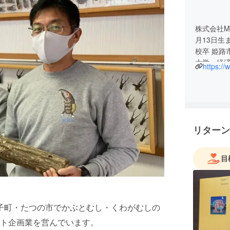
株式会社M
月13日生
校卒 姫路
大学 経
リターン
目
太子町・たつの市でかぶとむし・くわがむしの
ト企画業を営んでいます。