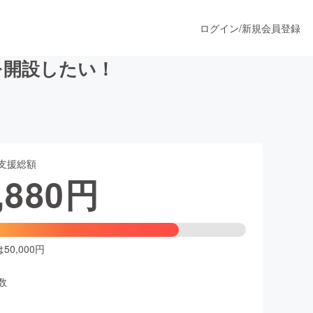
ログイン
/
新規会員登録
を開設したい！
うすぐ公開されます
支援総額
プロダクト
,880
円
ファッション
スポーツ
0,000円
数
ア
ソーシャルグッド
人