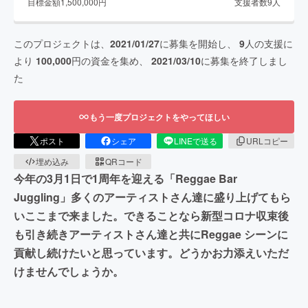
目標金額
1,500,000
円
支援者数
9
人
このプロジェクトは、
2021/01/27
に募集を開始し、
9
人の支援に
より
100,000
円の資金を集め、
2021/03/10
に募集を終了しまし
た
もう一度プロジェクトをやってほしい
ポスト
シェア
LINEで送る
URLコピー
埋め込み
QRコード
今年の3月1日で1周年を迎える「Reggae Bar
Juggling」多くのアーティストさん達に盛り上げてもら
いここまで来ました。できることなら新型コロナ収束後
も引き続きアーティストさん達と共にReggae シーンに
貢献し続けたいと思っています。どうかお力添えいただ
けませんでしょうか。