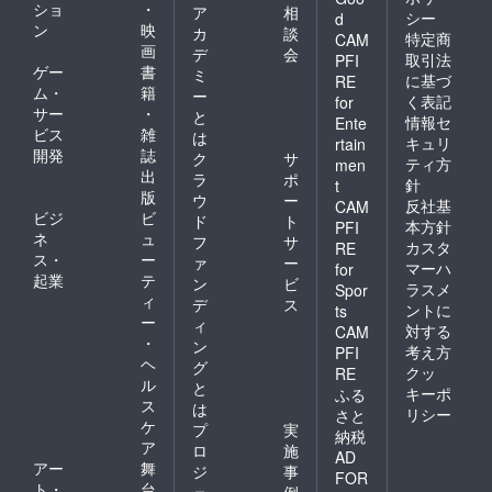
ショ
・
ア
相
シー
d
ン
映
カ
談
特定商
CAM
画
デ
会
取引法
PFI
ゲー
書
ミ
に基づ
RE
ム・
籍
ー
く表記
for
サー
・
と
情報セ
Ente
ビス
雑
は
キュリ
rtain
開発
誌
ク
サ
ティ方
men
出
ラ
ポ
針
t
版
ウ
ー
反社基
CAM
ビジ
ビ
ド
ト
本方針
PFI
ネ
ュ
フ
サ
カスタ
RE
ス・
ー
ァ
ー
マーハ
for
起業
テ
ン
ビ
ラスメ
Spor
ィ
デ
ス
ントに
ts
ー
ィ
対する
CAM
・
ン
考え方
PFI
ヘ
グ
クッ
RE
ル
と
キーポ
ふる
ス
は
リシー
さと
ケ
プ
実
納税
ア
ロ
施
AD
アー
舞
ジ
事
FOR
ト・
台