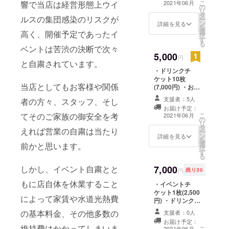
こ
響で当店は経営形態上ウイ
2021年06月
の
リ
タ
ルスの集団感染のリスクが
ー
ン
詳細を見る
を
選
高く、開催予定であったイ
択
す
る
ベントは苦渋の決断で次々
5,000
円
と自粛されています。
・ドリンクチ
ケット10枚
当店としてもお客様や関係
(7,000円) ・お礼
状
支援者：5人
者の方々、スタッフ、そし
お届け予定：
てそのご家族の御安全を考
こ
2021年06月
の
リ
タ
えれば営業の自粛は当たり
ー
ン
詳細を見る
を
選
前かと思います。
択
す
る
しかし、イベント自粛とと
7,000
円
残り30
もに店自体を休業すること
・イベントチ
ケット1枚(2,500
によって家賃や水道光熱費
円) ・ドリンクチ
ケット10枚
の基本料金、その他多数の
支援者：0人
(7,000円) ・お礼
お届け予定：
状
維持費はかかってしまいま
こ
2021年06月