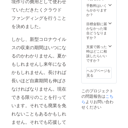
境作りの費用として使わせ
手数料はいく
ていただきたくクラウド
らかかります
か？
ファンディングを行うこと
目標金額に届
を決めました。
かなかった場
合どうなりま
すか？
しかし、新型コロナウイル
スの収束の期間はいつにな
支援で困った
時はどこに相
るのかわかりません。夏か
談したらいい
ですか？
もしれませんし来年になる
ヘルプページを
かもしれません。長ければ
見る
長いほど自粛期間も伸ばさ
なければなりません。現在
このプロジェクト
の問題報告は
こち
できる限りのことを行って
ら
よりお問い合わ
います。それでも廃業を免
せください
れないこともあるかもしれ
ません。それでも応援して