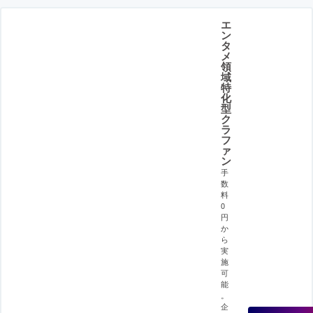
エ
ン
タ
メ
領
域
特
化
型
ク
ラ
フ
ァ
ン
手
数
料
0
円
か
ら
実
施
可
能
。
企