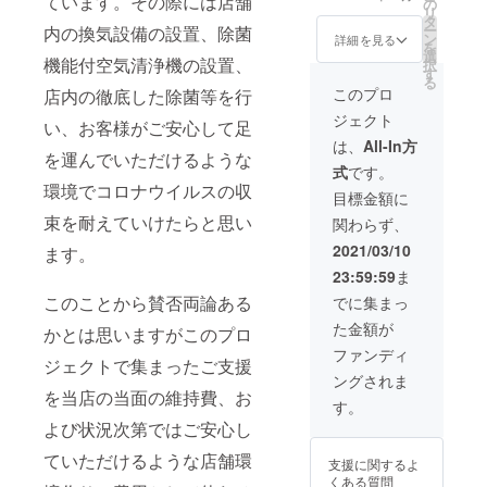
ています。その際には店舗
の
Mix CD
リ
タ
EMPEROR
ー
内の換気設備の設置、除菌
ン
TAKUプロ
詳細を見る
を
選
デュース(非売
機能付空気清浄機の設置、
択
す
品) ・お礼状
る
このプロ
店内の徹底した除菌等を行
ジェクト
い、お客様がご安心して足
は、
All-In方
を運んでいただけるような
式
です。
環境でコロナウイルスの収
目標金額に
束を耐えていけたらと思い
関わらず、
2021/03/10
ます。
23:59:59
ま
このことから賛否両論ある
でに集まっ
た金額が
かとは思いますがこのプロ
ファンディ
ジェクトで集まったご支援
ングされま
を当店の当面の維持費、お
す。
よび状況次第ではご安心し
ていただけるような店舗環
支援に関するよ
くある質問