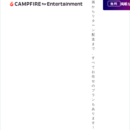
画
掲載
無料
か
ら
リ
タ
ー
ン
配
送
ま
で
、
す
べ
て
お
任
せ
の
プ
ラ
ン
も
あ
り
ま
す
！