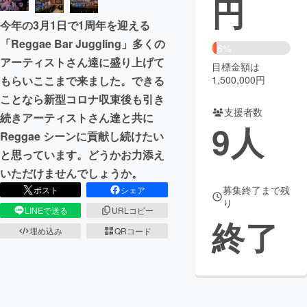
円
今年の3月1日で1周年を迎える
まちづくり・地域活性化
「Reggae Bar Juggling」多くの
6%
アーティストさん達に盛り上げて
目標金額は
CAMPFIRE for Social Good
CAMPFIRE Creation
1,500,000円
もらいここまで来ました。できる
CAMPFIREふるさと納税
machi-ya
コミュニティ
ことなら新型コロナ収束後も引き
支援者数
続きアーティストさん達と共に
9
人
Reggae シーンに貢献し続けたい
と思っています。どうかお力添え
いただけませんでしょうか。
募集終了まで残
ポスト
シェア
り
LINEで送る
URLコピー
終了
埋め込み
QRコード