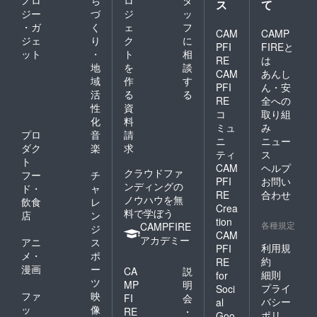
ノロ
ち
ロ
タ
ス
て
ジー
づ
ジ
ッ
・ガ
く
ェ
フ
CAM
CAMP
ジェ
り
ク
に
PFI
FIREと
ット
・
ト
相
RE
は
地
を
談
CAM
あんし
域
作
す
PFI
ん・安
活
る
る
RE
全への
性
資
コ
取り組
化
料
ミュ
み
プロ
音
請
ニ
ニュー
ダク
楽
求
ティ
ス
ト
CAM
ヘルプ
クラウドファ
フー
チ
PFI
お問い
ンディングの
ド・
ャ
RE
合わせ
ノウハウを無
飲食
レ
Crea
料で学ぼう
店
ン
tion
各種規定
CAMPFIRE
ジ
CAM
アカデミー
アニ
ス
利用規
PFI
メ・
ポ
約
RE
漫画
ー
CA
説
細則
for
ツ
MP
明
プライ
Soci
ファ
映
FI
会
バシー
al
ッ
像
RE
・
ポリ
Goo