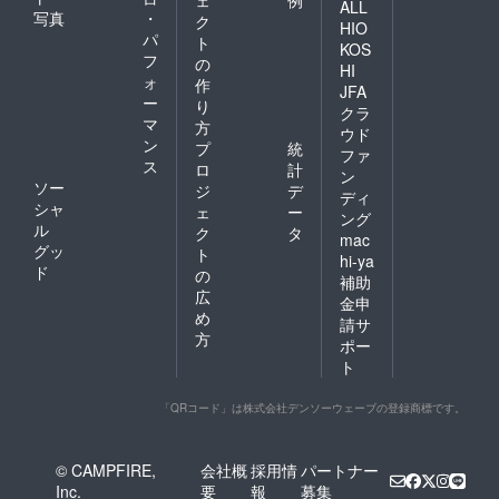
ェ
例
ALL
写真
・
ク
HIO
パ
ト
KOS
フ
の
HI
ォ
作
JFA
ー
り
クラ
マ
方
ウド
ン
プ
統
ファ
ス
ロ
計
ン
ソー
ジ
デ
ディ
シャ
ェ
ー
ング
ル
ク
タ
mac
グッ
ト
hi-ya
ド
の
補助
広
金申
め
請サ
方
ポー
ト
「QRコード」は株式会社デンソーウェーブの登録商標です。
© CAMPFIRE,
会社概
採用情
パートナー
Inc.
要
報
募集