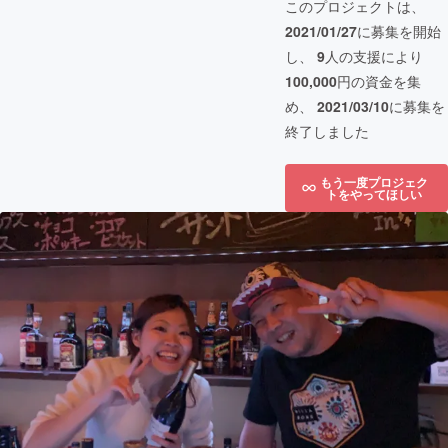
このプロジェクトは、
2021/01/27
に募集を開始
し、
9
人の支援により
100,000
円の資金を集
め、
2021/03/10
に募集を
終了しました
もう一度プロジェク
トをやってほしい