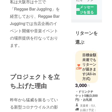
私は大阪市は十三で
した
メッセー
「Reggae Bar Juggling」を
Reggae Bar
ジを送る
経営しており、Reggae Bar
Juggling
大阪市で1番
Jugglingでは当店企画のイ
ラム酒の多
ベント開催や音楽イベント
リターンを
いBarです。
の場所提供を行なっており
美味しいお
選ぶ
酒を飲みな
ます。
がらReggae
を心いくま
目標金額
未達でも
で楽しんで
リターン
頂ける空間
が届きま
にしており
す
(All-in
プロジェクトを立
ます。
方式)
また、定期
ち上げた理由
3,000
円
的にReggae
・ドリンクチ
イベントを
ケット5枚(3,500
開催してお
昨年から
猛威を振るってい
円) ・お礼状
ります。
支援者：0人
る新型コロナウイルスの影
お届け予定：