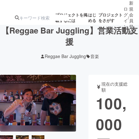
新
ロ
規
グ
会
プロジェクトを掲
はじ
プロジェクト
/
載するには
める
をさがす
イ
員
ン
登
【Reggae Bar Juggling】営業活動支
録
援
人気のプロ
注目のリ
注目の新着プロ
募集終了が近いプ
もうすぐ公開
Reggae Bar Juggling
音楽
ジェクト
ターン
ジェクト
ロジェクト
されます
アート・写真
音楽
現在の支援総
額
100,
テクノロジー・ガジェット
ゲーム・サ
000
映像・映画
書籍・雑誌
ビジネス・起業
チャレンジ