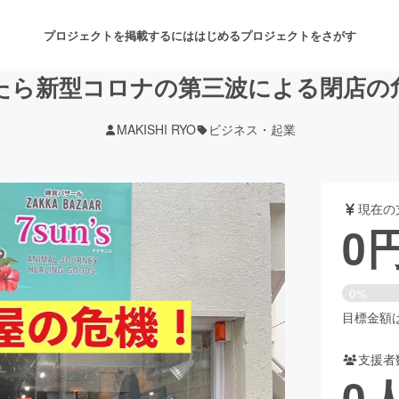
プロジェクトを掲載するには
はじめる
プロジェクトをさがす
たら新型コロナの第三波による閉店の
MAKISHI RYO
ビジネス・起業
注目のリターン
注目の新着プロジェクト
募集終了が近いプロジェクト
も
現在の
音楽
舞台・パフォーマンス
0
ゲーム・サービス開発
フード・飲食店
0%
書籍・雑誌出版
アニメ・漫画
目標金額は1
支援者
チャレンジ
ビューティー・ヘルスケ
0