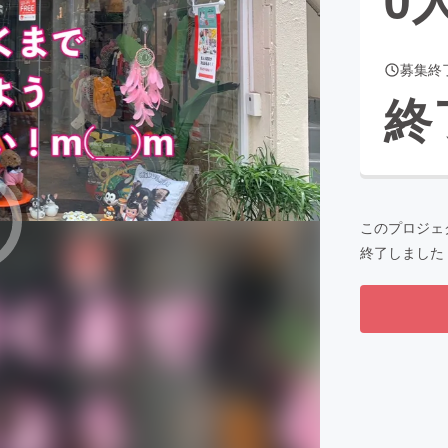
募集終
CAMPFIRE for Social Good
CAMPFIRE Creation
終
CAMPFIREふるさと納税
machi-ya
コミュニティ
このプロジェ
終了しました