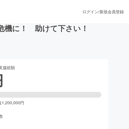
ログイン
/
新規会員登録
危機に！ 助けて下さい！
うすぐ公開されます
支援総額
プロダクト
円
ファッション
スポーツ
,200,000円
数
ア
ソーシャルグッド
人